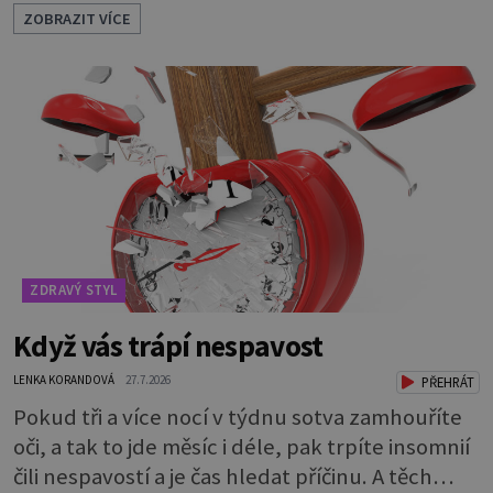
tradují, nedaří vyvrátit. Které? Večer místo
ZOBRAZIT VÍCE
čištění snězte jablko Jedna z nejoblíbenějších
pověr už z časů našich babiček, kterou se
rozhodně nevyplatí praktikovat. Jablko
opravdu zuby nevyčistí. Obsahuje sacharidy,
které bakterie v ústech pře
ZDRAVÝ STYL
Když vás trápí nespavost
LENKA KORANDOVÁ
27.7.2026
PŘEHRÁT
Pokud tři a více nocí v týdnu sotva zamhouříte
oči, a tak to jde měsíc i déle, pak trpíte insomnií
čili nespavostí a je čas hledat příčinu. A těch