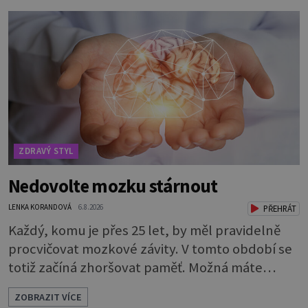
ZDRAVÝ STYL
Nedovolte mozku stárnout
LENKA KORANDOVÁ
6.8.2026
PŘEHRÁT
Každý, komu je přes 25 let, by měl pravidelně
procvičovat mozkové závity. V tomto období se
totiž začíná zhoršovat paměť. Možná máte
problém vzpomenout si na jméno kolegy z
ZOBRAZIT VÍCE
práce. Nebo marně v paměti lovíte název