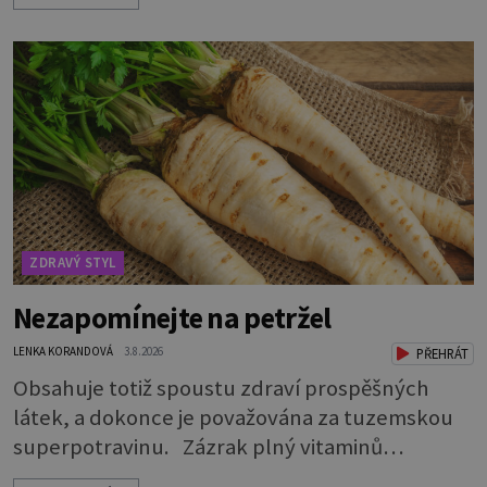
zdravá Ale v ani ne třetinovém množství, než je
pro většinu populace běžné. Její základní
složky– sodík a chlór – jsou zásadní pro správné
hospodaření organismu s tekutinami. Pomáhají
totiž udrž
ZDRAVÝ STYL
Nezapomínejte na petržel
LENKA KORANDOVÁ
3.8.2026
PŘEHRÁT
Obsahuje totiž spoustu zdraví prospěšných
látek, a dokonce je považována za tuzemskou
superpotravinu. Zázrak plný vitaminů
V petrželi najdete vitaminy B1, B2, B3, B6,