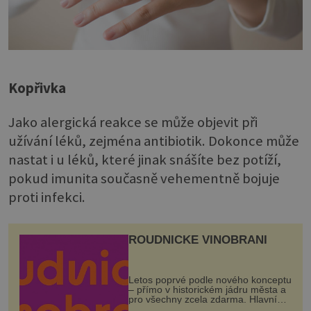
Kopřivka
Jako alergická reakce se může objevit při
užívání léků, zejména antibiotik. Dokonce může
nastat i u léků, které jinak snášíte bez potíží,
pokud imunita současně vehementně bojuje
proti infekci.
ROUDNICKÉ VINOBRANÍ
Letos poprvé podle nového konceptu
– přímo v historickém jádru města a
pro všechny zcela zdarma. Hlavní
program se odehraje na Karlově a