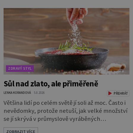
knížky, kterou jste nedávno přečetli. Je to
opravdu tak, s věkem jako kdyby se paměť
rozhodla stávkovat. Cvičte tělo i mozek
Procvičujte mozkové závity. Není to nijak slož
ZDRAVÝ STYL
Sůl nad zlato, ale přiměřeně
LENKA KORANDOVÁ
5.8.2026
PŘEHRÁT
Většina lidí po celém světě jí soli až moc. Často i
nevědomky, protože netuší, jak velké množství
se jí skrývá v průmyslově vyráběných
potravinách, dokonce i těch sladkých. Sůl je
ZOBRAZIT VÍCE