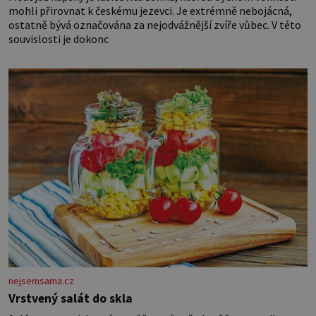
mohli přirovnat k českému jezevci. Je extrémně nebojácná,
ostatně bývá označována za nejodvážnější zvíře vůbec. V této
souvislosti je dokonc
nejsemsama.cz
Vrstvený salát do skla