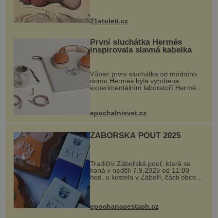
krystalků ukládá v blízkosti kloubů,
nejčastěji přitom postihuje palce na
nohou, a způsobuje bole...
21stoleti.cz
První sluchátka Hermés
inspirovala slavná kabelka
Vůbec první sluchátka od módního
domu Hermès byla vyrobena
experimentálním laboratoří Hermès
Ateliers Horizons. Elegantní gadget
si vyžádal dva roky vývoje a chlubí
se ručně šitou hovězí kůží a
epochalnisvet.cz
kovový...
ZÁBOŘSKÁ POUŤ 2025
Tradiční Zábořská pouť, která se
koná v neděli 7.9.2025 od 11:00
hod. u kostela v Záboří, části obce
Kly u Mělníka. V programu naleznete
komentovanou prohlídku kostela,
dobovou hudbu, řemesla, atrakce...
epochanacestach.cz