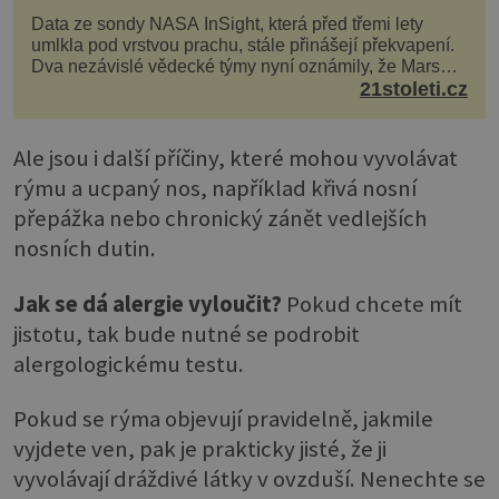
Data ze sondy NASA InSight, která před třemi lety
umlkla pod vrstvou prachu, stále přinášejí překvapení.
Dva nezávislé vědecké týmy nyní oznámily, že Mars
má nejen plášť plný trosek z dávných impaktů,...
21stoleti.cz
Ale jsou i další příčiny, které mohou vyvolávat
rýmu a ucpaný nos, například křivá nosní
přepážka nebo chronický zánět vedlejších
nosních dutin.
Jak se dá alergie vyloučit?
Pokud chcete mít
jistotu, tak bude nutné se podrobit
alergologickému testu.
Pokud se rýma objevují pravidelně, jakmile
vyjdete ven, pak je prakticky jisté, že ji
vyvolávají dráždivé látky v ovzduší. Nenechte se