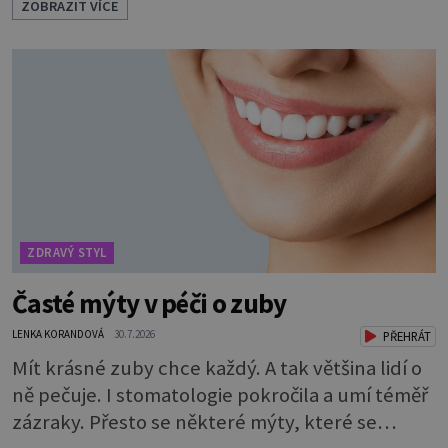
ZOBRAZIT VÍCE
provitamin A, vitamin E a velké množství
vitamínu C (nejvíce ho má nať, dokonce třikrát
více než pomeranč, v kořeni je také, ale je ho
desetkrát méně), a kyselinu listovou. Ale to
není všechno. Obsahuje také důležité
ZDRAVÝ STYL
Časté mýty v péči o zuby
LENKA KORANDOVÁ
30.7.2026
PŘEHRÁT
Mít krásné zuby chce každý. A tak většina lidí o
ně pečuje. I stomatologie pokročila a umí téměř
zázraky. Přesto se některé mýty, které se