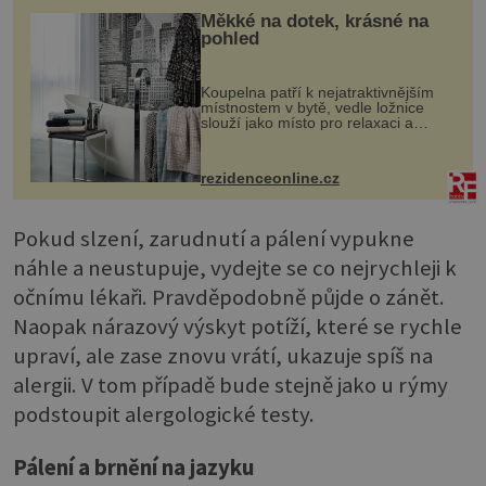
Měkké na dotek, krásné na
pohled
Koupelna patří k nejatraktivnějším
místnostem v bytě, vedle ložnice
slouží jako místo pro relaxaci a
odpočinek. Koupelnový textil –
ručníky, osušky a koberečky –
mohou jako mávnutím kouzelného
rezidenceonline.cz
proutku...
Pokud slzení, zarudnutí a pálení vypukne
náhle a neustupuje, vydejte se co nejrychleji k
očnímu lékaři. Pravděpodobně půjde o zánět.
Naopak nárazový výskyt potíží, které se rychle
upraví, ale zase znovu vrátí, ukazuje spíš na
alergii. V tom případě bude stejně jako u rýmy
podstoupit alergologické testy.
Pálení a brnění na jazyku