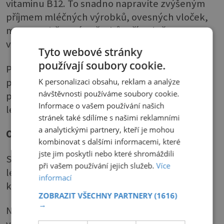
vitaminu B12. To snadno napravíte zvýšeným
příjmem mléčných výrobků, ovesných vloček,
masa a vnitřností a ořechů, případně
vitaminových doplňků stravy.
Tyto webové stránky
používají soubory cookie.
Pokud se stav nezlepší a brnění jazyka
pokračuje, připadá v úvahu nějaká nervová
K personalizaci obsahu, reklam a analýze
návštěvnosti používáme soubory cookie.
poruchu, takže se poraďte s praktickým
Informace o vašem používání našich
lékařem.
stránek také sdílíme s našimi reklamními
a analytickými partnery, kteří je mohou
Oteklé rty
kombinovat s dalšími informacemi, které
jste jim poskytli nebo které shromáždili
Spouštěčem bývají některé potraviny, ale také
při vašem používání jejich služeb.
Více
léky či bodnutí hmyzem. Rty natékají také při
informací
kopřivce. Jde samozřejmě o alergickou reakci.
ZOBRAZIT VŠECHNY PARTNERY
(1616)
→
Náhlý otok rtů či úst však může vyvolat i
vrozený defekt, který se označuje jako