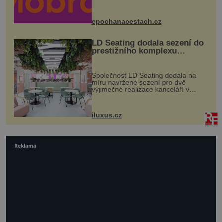
Husově náměstí. Návštěvníci se
mohou těšit na víno, burčák, pes...
epochanacestach.cz
LD Seating dodala sezení do
prestižního komplexu
MediaCityUK v Salfordu
Společnost LD Seating dodala na
míru navržené sezení pro dvě
výjimečné realizace kanceláří v
areálu MediaCityUK v anglickém
Salfordu – konkrétně do budov Blue
Tower a Orange Tower. Komplex
iluxus.cz
budov Media...
Reklama