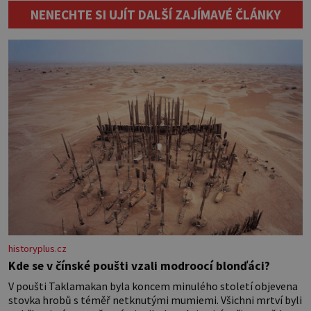
Budete potřebovat: – zbytky barevně
[…]
NENECHTE SI UJÍT DALŠÍ ZAJÍMAVÉ ČLÁNKY
sladěných bavlněných látek – 0,5 m
látky na vnitřní polštářek – duté
vlákno na výplň – 2 knoflíky – 0,5 m
jednostranně nalepovacího […]
historyplus.cz
Kde se v čínské poušti vzali modroocí blonďáci?
V poušti Taklamakan byla koncem minulého století objevena
stovka hrobů s téměř netknutými mumiemi. Všichni mrtví byli