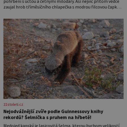
pohřbeni s úctou a četnými milodary. Asi nejvíc přitom vědce
zaujal hrob tříměsíčního chlapečka s modrou filcovou čapkou,
z níž se draly blonďaté vlásky. Fakt, že jsou těla dávných lidí
nesmírně dobře zachovalá, přičítají odborníci zdejším
klimatickým podmínkám. Sucho, prosolené písky a extrémně
21stoleti.cz
Nejodvážnější zvíře podle Guinnessovy knihy
rekordů? Šelmička s pruhem na hřbetě!
Medojed kapský je lasicovitá šelma, kterou bychom velikostí