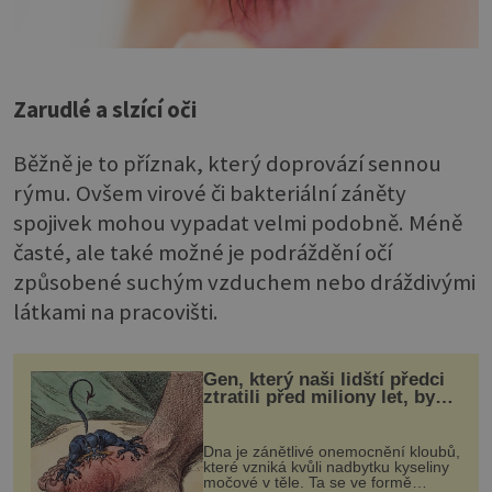
Zarudlé a slzící oči
Běžně je to příznak, který doprovází sennou
rýmu. Ovšem virové či bakteriální záněty
spojivek mohou vypadat velmi podobně. Méně
časté, ale také možné je podráždění očí
způsobené suchým vzduchem nebo dráždivými
látkami na pracovišti.
Gen, který naši lidští předci
ztratili před miliony let, by
mohl pomoci s léčbou
„nemoci králů“
Dna je zánětlivé onemocnění kloubů,
které vzniká kvůli nadbytku kyseliny
močové v těle. Ta se ve formě