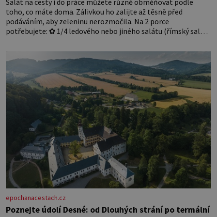
Salát na cesty i do práce můžete různě obměňovat podle
toho, co máte doma. Zálivkou ho zalijte až těsně před
podáváním, aby zeleninu nerozmočila. Na 2 porce
potřebujete: ✿ 1/4 ledového nebo jiného salátu (římský salát,
polníček…) ✿ 1 malá konzerva kukuřice ✿ ½ okurky ✿ 2
rajčata Zálivka: ✿ 4 lžíce olivového oleje ✿ 1 lžíci citronové
šťávy ✿ ½ stroužku
epochanacestach.cz
Poznejte údolí Desné: od Dlouhých strání po termální