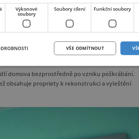
ím byla i před sto dvacet...
é
Výkonové
Soubory cílení
Funkční soubory
soubory
ODROBNOSTI
VŠE ODMÍTNOUT
VŠ
Zajímavé články najdete také na
iluxus.cz
hodlí domova bezprostředně po vzniku poškrábání.
ež obsahuje propriety k rekonstrukci a vyleštění