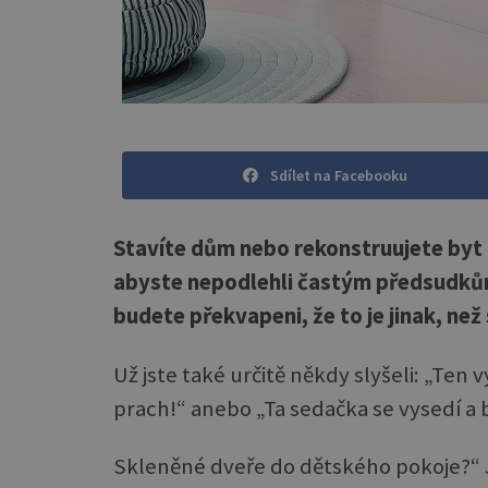
Sdílet na Facebooku
Stavíte dům nebo rekonstruujete byt a
abyste nepodlehli častým předsudkům
budete překvapeni, že to je jinak, než 
Už jste také určitě někdy slyšeli: „Ten
prach!“ anebo „Ta sedačka se vysedí a b
Skleněné dveře do dětského pokoje?“ J