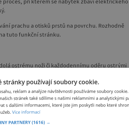
e proces, při kterém se nábytek zbaví elektrického
ký.
vání prachu a otisků prstů na povrchu. Rozhodně
na tuto funkční stránku.
eodolá ostrému noži či každodennímu oděru ostrými
 vůbec opravit. Můžeme vás ujistit, že jde. Zelenou
 stránky používají soubory cookie.
obsahu, reklam a analýze návštěvnosti používáme soubory cookie.
ašich stránek také sdílíme s našimi reklamními a analytickými par
 s dalšími informacemi, které jste jim poskytli nebo které shro
nnifer Lawrence uvádí kolekci PrimaLuna od
ngines
služeb.
Více informací
načky Longines není žádným nováčkem, nyní je však
hem kompaktnější, smyslnější, ženštější. Redesignovaná
HNY PARTNERY
(1616) →
ekce PrimaLuna vystihuje vše, čím je značka Longines dnes