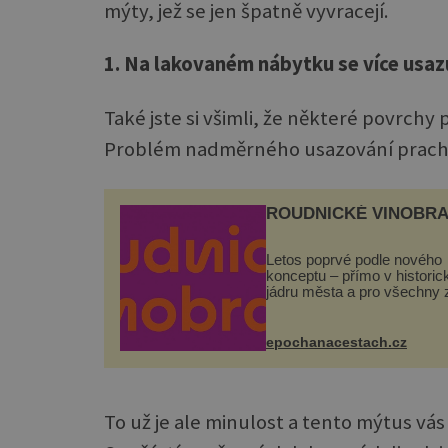
mýty, jež se jen špatně vyvracejí.
1. Na lakovaném nábytku se více usaz
Také jste si všimli, že některé povrchy p
Problém nadměrného usazování prachu 
ROUDNICKÉ VINOBRA
Letos poprvé podle nového
konceptu – přímo v histori
jádru města a pro všechny 
zdarma. Hlavní program se
odehraje na Karlově a Hus
náměstí. Návštěvníci se m
epochanacestach.cz
těšit na víno, burčák, pes...
To už je ale minulost a tento mýtus vá