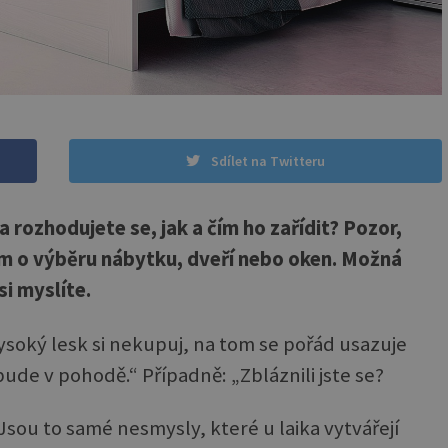
Sdílet na Twitteru
 rozhodujete se, jak a čím ho zařídit? Pozor,
 o výběru nábytku, dveří nebo oken. Možná
si myslíte.
 vysoký lesk si nekupuj, na tom se pořád usazuje
ude v pohodě.“ Případně: „Zbláznili jste se?
sou to samé nesmysly, které u laika vytvářejí