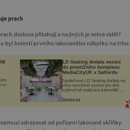
uje prach
rach doslova přitahují a na jiných je sotva vidět?
byl bolestí prvního lakovaného nábytku na trhu.
NÍ
LD Seating dodala sezení
do prestižního komplexu
MediaCityUK v Salfordu
ckém
Společnost LD Seating dodala na
zcela
míru navržené sezení pro dvě
výjimečné realizace kanceláří v
ově
areálu MediaCityUK v anglickém
ohou
Salfordu – konkrétně do budov
iluxus.cz
Blue Tower a Orange Tower.
Komplex budov Media...
s nemusí odrazovat od pořízení lakované skříňky.