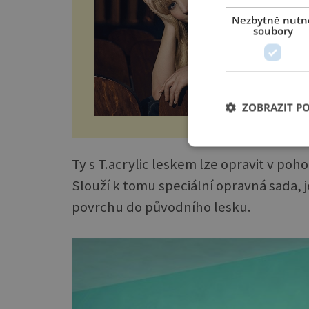
a č
Nezbytně nutn
soubory
ZOBRAZIT P
Ty s T.acrylic leskem lze opravit v po
Slouží k tomu speciální opravná sada, j
povrchu do původního lesku.