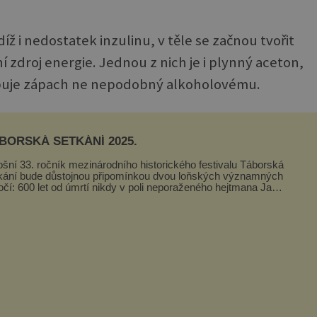
 i nedostatek inzulinu, v těle se začnou tvořit
ní zdroj energie. Jednou z nich je i plynný aceton,
obuje zápach ne nepodobný alkoholovému.
BORSKÁ SETKÁNÍ 2025.
ošní 33. ročník mezinárodního historického festivalu Táborská
kání bude důstojnou připomínkou dvou loňských významných
očí: 600 let od úmrtí nikdy v poli neporaženého hejtmana Jana
y z Tr...