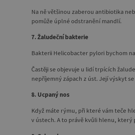
Na ně většinou zaberou antibiotika neb
pomůže úplné odstranění mandlí.
7. Žaludeční bakterie
Bakterii Helicobacter pylori bychom na
Častěji se objevuje u lidí trpících žalud
nepříjemný zápach z úst. Její výskyt s
8. Ucpaný nos
Když máte rýmu, při které vám teče hl
v ústech. A to právě kvůli hlenu, kter