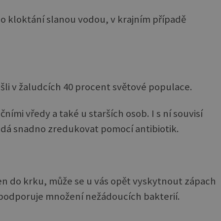
o kloktání slanou vodou, v krajním případě
šli v žaludcích 40 procent světové populace.
ečními vředy a také u starších osob. I s ní souvisí
e dá snadno zredukovat pomocí antibiotik.
en do krku, může se u vás opět vyskytnout zápach
ý podporuje množení nežádoucích bakterií.