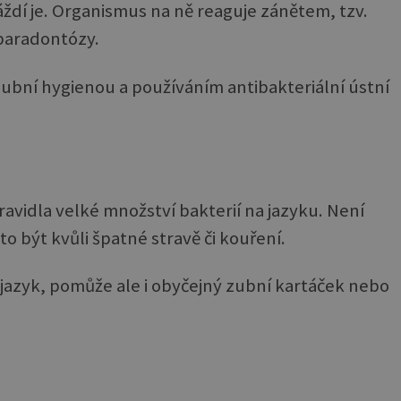
áždí je. Organismus na ně reaguje zánětem, tzv.
 paradontózy.
ubní hygienou a používáním antibakteriální ústní
ravidla velké množství bakterií na jazyku. Není
to být kvůli špatné stravě či kouření.
 jazyk, pomůže ale i obyčejný zubní kartáček nebo