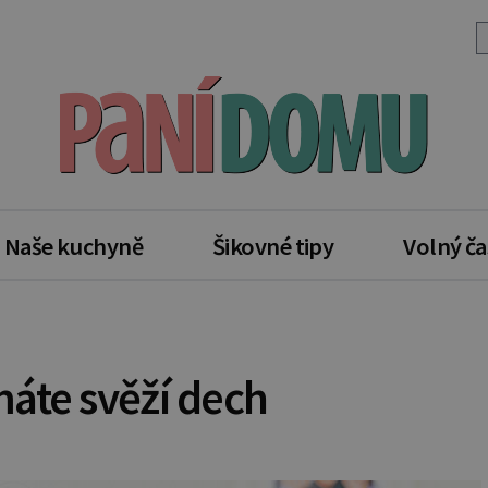
Naše kuchyně
Šikovné tipy
Volný ča
áte svěží dech