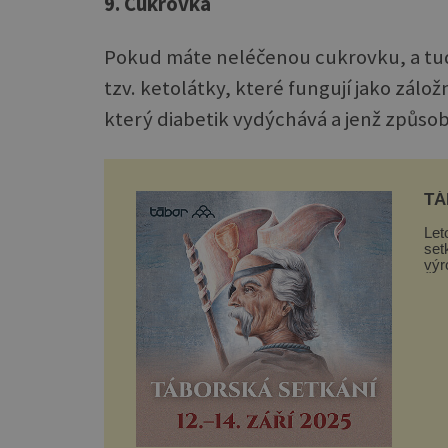
9. Cukrovka
Pokud máte neléčenou cukrovku, a tudíž
tzv. ketolátky, které fungují jako zálož
který diabetik vydýchává a jenž způs
TÁ
Let
set
výr
Žižk