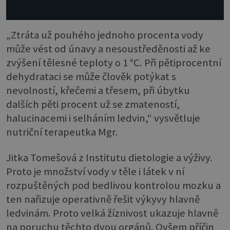
„Ztráta už pouhého jednoho procenta vody
může vést od únavy a nesoustředěnosti až ke
zvýšení tělesné teploty o 1 °C. Při pětiprocentní
dehydrataci se může člověk potýkat s
nevolností, křečemi a třesem, při úbytku
dalších pěti procent už se zmateností,
halucinacemi i selháním ledvin,“ vysvětluje
nutriční terapeutka Mgr.
Jitka Tomešová z Institutu dietologie a výživy.
Proto je množství vody v těle i látek v ní
rozpuštěných pod bedlivou kontrolou mozku a
ten nařizuje operativně řešit výkyvy hlavně
ledvinám. Proto velká žíznivost ukazuje hlavně
na poruchu těchto dvou orgánů. Ovšem příčin