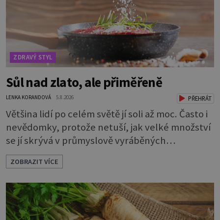
ZDRAVÝ STYL
Sůl nad zlato, ale přiměřeně
LENKA KORANDOVÁ
5.8.2026
PŘEHRÁT
Většina lidí po celém světě jí soli až moc. Často i
nevědomky, protože netuší, jak velké množství
se jí skrývá v průmyslově vyráběných
potravinách, dokonce i těch sladkých. Sůl je
ZOBRAZIT VÍCE
zdravá Ale v ani ne třetinovém množství, než je
pro většinu populace běžné. Její základní
složky– sodík a chlór – jsou zásadní pro správné
hospodaření organismu s tekutinami. Pomáhají
totiž udrž