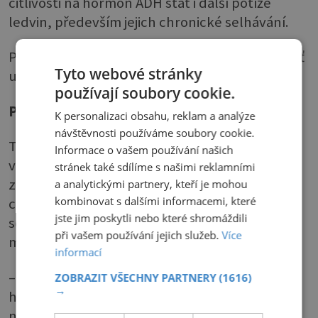
citlivosti na hormon ADH stát i další potíže
ledvin, především jejich chronické selhávání.
Proto je tak důležité důkladné vyšetření, neboť
Tyto webové stránky
u nadměrné žíznivosti může zachránit život.
používají soubory cookie.
Poruchy minerálů
K personalizaci obsahu, reklam a analýze
návštěvnosti používáme soubory cookie.
Také rozkolísané hladiny minerálů mohou
Informace o vašem používání našich
vyvolat nadměrnou žíznivost. Běžně to
stránek také sdílíme s našimi reklamními
zažíváme po hodně slaném jídle, protože řídicí
a analytickými partnery, kteří je mohou
kombinovat s dalšími informacemi, které
centrum v mozku citlivě reaguje na nárůst
jste jim poskytli nebo které shromáždili
sodíku v krvi. Větší problém ale může být s
při vašem používání jejich služeb.
Více
minerály, které smysly nijak nevnímáme.
informací
– Nedostatek draslíku (hypokalémie) vzniká
ZOBRAZIT VŠECHNY PARTNERY
(1616)
→
hlavně při nevhodném užívání diuretik –
například jako nerozumné metody na snížení