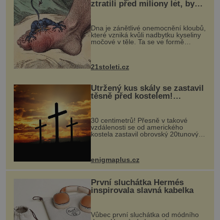
ztratili před miliony let, by
mohl pomoci s léčbou
„nemoci králů“
Dna je zánětlivé onemocnění kloubů,
které vzniká kvůli nadbytku kyseliny
močové v těle. Ta se ve formě
krystalků ukládá v blízkosti kloubů,
nejčastěji přitom postihuje palce na
nohou, a způsobuje bole...
21stoleti.cz
Utržený kus skály se zastavil
těsně před kostelem!
Ochránila ho boží síla?
30 centimetrů! Přesně v takové
vzdálenosti se od amerického
kostela zastavil obrovský 20tunový
balvan, který se v květnu 2014
nečekaně odtrhl od nedaleké skály
při její demolici. Podle místních stojí
enigmaplus.cz
...
První sluchátka Hermés
inspirovala slavná kabelka
Vůbec první sluchátka od módního