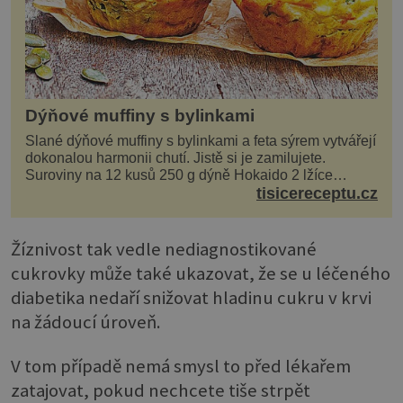
Dýňové muffiny s bylinkami
Slané dýňové muffiny s bylinkami a feta sýrem vytvářejí
dokonalou harmonii chutí. Jistě si je zamilujete.
Suroviny na 12 kusů 250 g dýně Hokaido 2 lžíce
olivového oleje sůl, pepř hrst nasekaných špen...
tisicereceptu.cz
Žíznivost tak vedle nediagnostikované
cukrovky může také ukazovat, že se u léčeného
diabetika nedaří snižovat hladinu cukru v krvi
na žádoucí úroveň.
V tom případě nemá smysl to před lékařem
zatajovat, pokud nechcete tiše strpět