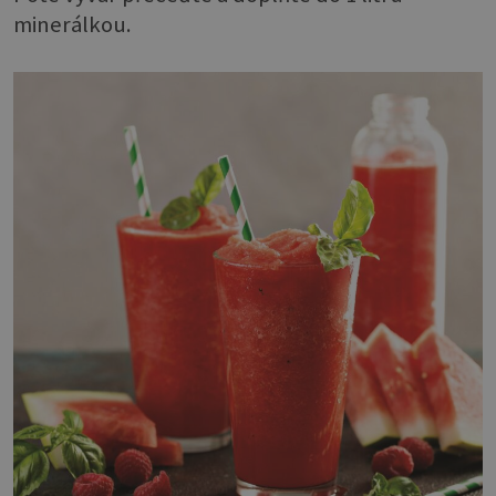
minerálkou.