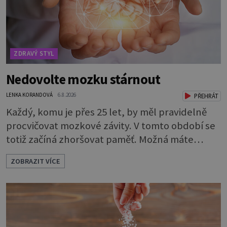
ZDRAVÝ STYL
Nedovolte mozku stárnout
LENKA KORANDOVÁ
6.8.2026
PŘEHRÁT
Každý, komu je přes 25 let, by měl pravidelně
procvičovat mozkové závity. V tomto období se
totiž začíná zhoršovat paměť. Možná máte
problém vzpomenout si na jméno kolegy z
ZOBRAZIT VÍCE
práce. Nebo marně v paměti lovíte název
knížky, kterou jste nedávno přečetli. Je to
opravdu tak, s věkem jako kdyby se paměť
rozhodla stávkovat. Cvičte tělo i mozek
Procvičujte mozkové závity. Není to nijak slož