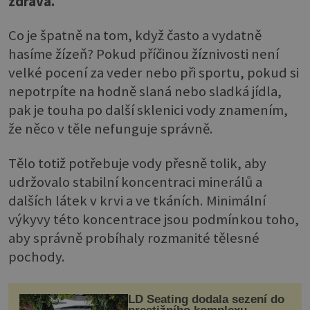
zdravá.
Co je špatně na tom, když často a vydatně
hasíme žízeň? Pokud příčinou žíznivosti není
velké pocení za veder nebo při sportu, pokud si
nepotrpíte na hodně slaná nebo sladká jídla,
pak je touha po další sklenici vody znamením,
že něco v těle nefunguje správně.
Tělo totiž potřebuje vody přesně tolik, aby
udržovalo stabilní koncentraci minerálů a
dalších látek v krvi a ve tkáních. Minimální
výkyvy této koncentrace jsou podmínkou toho,
aby správně probíhaly rozmanité tělesné
pochody.
LD Seating dodala sezení do