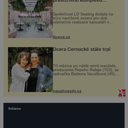
prestižního komplexu
MediaCityUK v Salfordu
Společnost LD Seating dodala na
míru navržené sezení pro dvě
výjimečné realizace kanceláří v
areálu MediaCityUK v anglickém
Salfordu – konkrétně do budov Blue
Tower a Orange Tower. Komplex
iluxus.cz
budov Media...
Dcera Černocké stále trpí
Tři měsíce po náhlé smrti manžela,
producenta Pepeho Rafaje (†53), se
zpěvačka Barbora Vaculíková (45),
dcera Petry Černocké (75), poprvé
ozvala veřejnosti. Na sociální síti
sdílela, že se snaží fung...
nasehvezdy.cz
Reklama