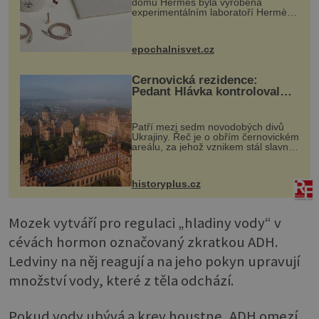
domu Hermès byla vyrobena
experimentálním laboratoří Hermès
Ateliers Horizons. Elegantní gadget
si vyžádal dva roky vývoje a chlubí
se ručně šitou hovězí kůží a
epochalnisvet.cz
kovový...
Černovická rezidence:
Pedant Hlávka kontroloval
každou cihlu
Patří mezi sedm novodobých divů
Ukrajiny. Řeč je o obřím černovickém
areálu, za jehož vznikem stál slavný
český architekt Josef Hlávka. Ten si
na něm dal mimořádně záležet. Jeho
stavební plány by při ...
historyplus.cz
Mozek vytváří pro regulaci „hladiny vody“ v
cévách hormon označovaný zkratkou ADH.
Ledviny na něj reagují a na jeho pokyn upravují
množství vody, které z těla odchází.
Pokud vody ubývá a krev houstne, ADH omezí