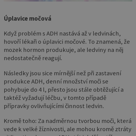
Úplavice močová
Když problém s ADH nastává až v ledvinách,
hovoří lékaři o úplavici močové. To znamená, že
mozek hormon produkuje, ale ledviny na něj
nedostatečně reagují.
Následky jsou sice mírnější než při zastavení
produkce ADH, denní množství moči se
pohybuje do 4 l, přesto jsou stále obtěžující a
taktéž vyžadují léčbu, v tomto případě
přípravky ovlivňujícími činnost ledvin.
Kromě toho: Za nadměrnou tvorbou moči, která
vede k velké žíznivosti, ale mohou kromě ztráty