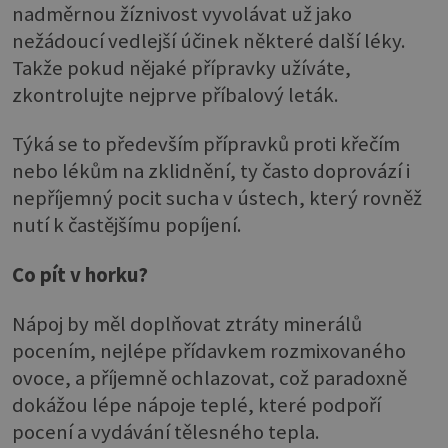
nadměrnou žíznivost vyvolávat už jako
nežádoucí vedlejší účinek některé další léky.
Takže pokud nějaké přípravky užíváte,
zkontrolujte nejprve příbalový leták.
Týká se to především přípravků proti křečím
nebo lékům na zklidnění, ty často doprovází i
nepříjemný pocit sucha v ústech, který rovněž
nutí k častějšímu popíjení.
Co pít v horku?
Nápoj by měl doplňovat ztráty minerálů
pocením, nejlépe přídavkem rozmixovaného
ovoce, a příjemně ochlazovat, což paradoxně
dokážou lépe nápoje teplé, které podpoří
pocení a vydávání tělesného tepla.