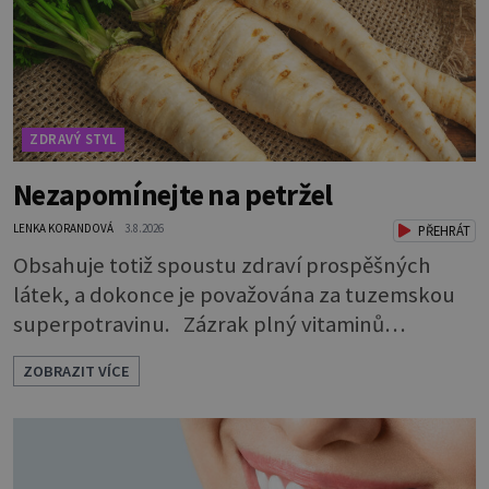
ZDRAVÝ STYL
Nezapomínejte na petržel
LENKA KORANDOVÁ
3.8.2026
PŘEHRÁT
Obsahuje totiž spoustu zdraví prospěšných
látek, a dokonce je považována za tuzemskou
superpotravinu. Zázrak plný vitaminů
V petrželi najdete vitaminy B1, B2, B3, B6,
ZOBRAZIT VÍCE
provitamin A, vitamin E a velké množství
vitamínu C (nejvíce ho má nať, dokonce třikrát
více než pomeranč, v kořeni je také, ale je ho
desetkrát méně), a kyselinu listovou. Ale to