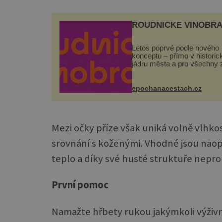
ROUDNICKÉ VINOBRA
Letos poprvé podle nového
konceptu – přímo v histori
jádru města a pro všechny 
zdarma. Hlavní program se
odehraje na Karlově a Hus
náměstí. Návštěvníci se m
epochanacestach.cz
těšit na víno, burčák, pes...
Mezi očky příze však uniká volně vlhkos
srovnání s koženými. Vhodné jsou naopa
teplo a díky své husté struktuře nepro
První pomoc
Namažte hřbety rukou jakýmkoli výživ