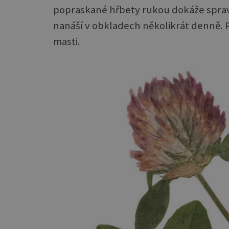
popraskané hřbety rukou dokáže spravit
nanáší v obkladech několikrát denně. P
masti.