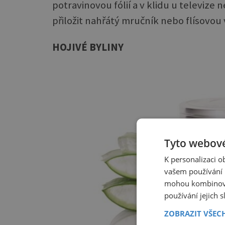
potravinovou fólií a v klidu u televize
přiložit nahřátý mručník nebo flísovou
HOJIVÉ BYLINY
Tyto webové
K personalizaci 
vašem používání n
mohou kombinovat
používání jejich 
ZOBRAZIT VŠEC