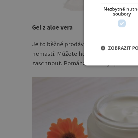
Nezbytně nutn
soubory
Gel z aloe vera
Je to běžně prodávaný a zcela přírodní
ZOBRAZIT P
nemastí. Můžete ho tedy vetřít do hřb
zaschnout. Pomáhá také hojit prasklink