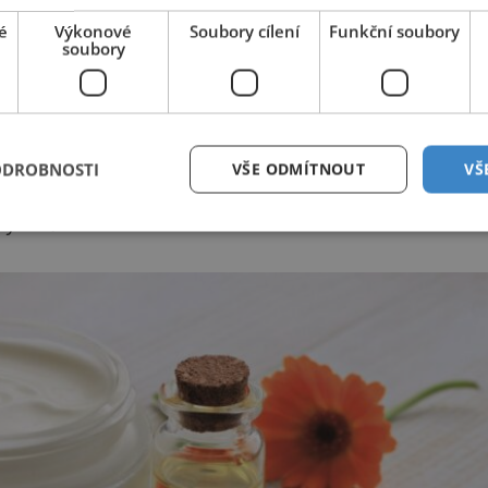
é
Výkonové
Soubory cílení
Funkční soubory
soubory
 prostředek. Velmi intenzivně hydratuje, přitom
ODROBNOSTI
VŠE ODMÍTNOUT
VŠ
etů rukou několikrát denně, promasírovat a nechat
y v kůži.