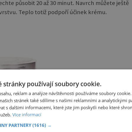
 nechte působit 20 až 30 minut. Navrch můžete ještě
 vrstvu. Teplo totiž podpoří účinek krému.
 stránky používají soubory cookie.
obsahu, reklam a analýze návštěvnosti používáme soubory cookie.
ašich stránek také sdílíme s našimi reklamními a analytickými par
 s dalšími informacemi, které jste jim poskytli nebo které shro
služeb.
Více informací
HNY PARTNERY
(1616) →