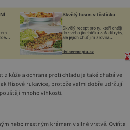
NÍ
Skvělý losos v těstíčku
Skvělý recept pro ty, kteří chtějí
ckém
do svého jídelníčku zařadit ryby,
zcela
ale jejich chuť jim zrovna
nevyhovuje. Losos je
ově
samozřejmě taky ryba, ale v
ohou
tomto případě si na to nikdo ani
tisicereceptu.cz
nevzpomene. Ingredienc...
t z kůže a ochrana proti chladu je také chabá ve
k flísové rukavice, protože velmi dobře udržují
pouštějí mnoho vlhkosti.
ným nebo mastným krémem v silné vrstvě. Oviňte