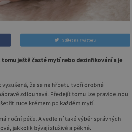
Sdílet na Twitteru
 tomu ještě časté mytí nebo dezinfikování a je
k vysušená, že se na hřbetu tvoří drobné
 k nápravě zdlouhavá. Předejít tomu lze pravidelnou
ošetřit ruce krémem po každém mytí.
 má noční péče. A vedle ní také výběr správných
vé, jakkolik bývají slušivé a pěkné.