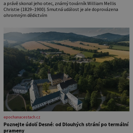
a právě skonal jeho otec, známý továrník William Mellis
Christie (1829–1900). Smutná událost je ale doprovázena
ohromným dědictvím
epochanacestach.cz
Poznejte údolí Desné: od Dlouhých strání po termální
prameny