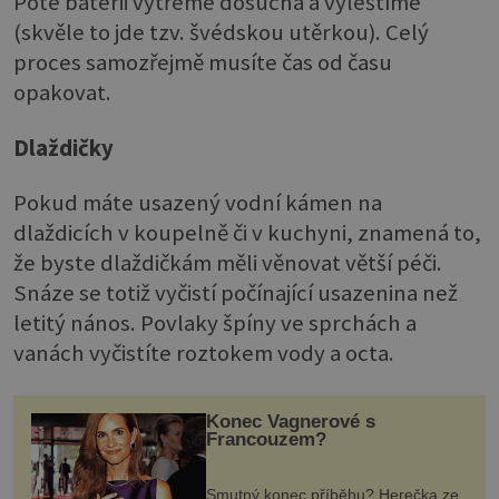
Poté baterii vytřeme dosucha a vyleštíme
(skvěle to jde tzv. švédskou utěrkou). Celý
proces samozřejmě musíte čas od času
opakovat.
Dlaždičky
Pokud máte usazený vodní kámen na
dlaždicích v koupelně či v kuchyni, znamená to,
že byste dlaždičkám měli věnovat větší péči.
Snáze se totiž vyčistí počínající usazenina než
letitý nános. Povlaky špíny ve sprchách a
vanách vyčistíte roztokem vody a octa.
Konec Vagnerové s
Francouzem?
Smutný konec příběhu? Herečka ze