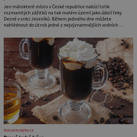
Jen málokteré místo v České republice nabízí tolik
rozmanitých zážitků na tak malém území jako údolí řeky
Desné v srdci Jeseníků. Během jediného dne můžete
nahlédnout do útrob jedné z nejvýznamnějších vodních
elektráren v Evropě, vydat se na horské hřebeny, projet se na
koloběžce a den zakončit poznáváním památek ve Velkých
Losinách nebo v termálním
tisicereceptu.cz