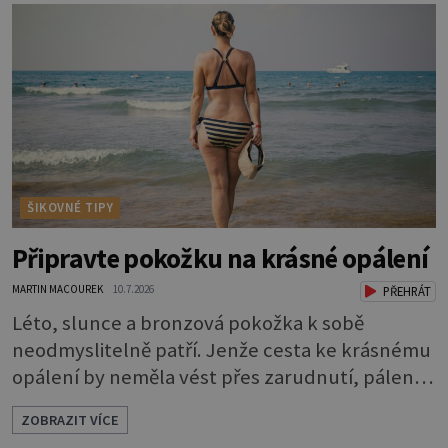
rty mnohem choulostivější a náchylné k
vysychání a praskání. Balzám na rty je proto
nutnou základní výbavou, pokud chce
ŠIKOVNÉ TIPY
Připravte pokožku na krásné opálení
MARTIN MACOUREK
10.7.2026
PŘEHRÁT
Léto, slunce a bronzová pokožka k sobě
neodmyslitelně patří. Jenže cesta ke krásnému
opálení by neměla vést přes zarudnutí, pálení a
loupající se kůže. Spálená pokožka není
ZOBRAZIT VÍCE
známkou „základu“ pro opálení, ale reakcí na