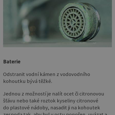
Baterie
Odstranit vodní kámen z vodovodního
kohoutku bývá těžké.
Jednou z možností je nalít ocet či citronovou
šťávu nebo také roztok kyseliny citronové
do plastové nádoby, nasadit ji na kohoutek
zespoda tak, aby byl v octu ponořen, uvázat a