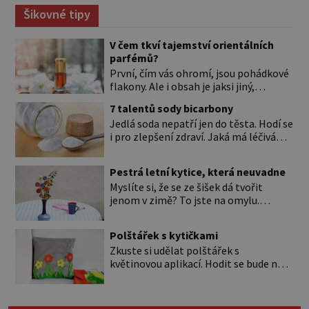
Šikovné tipy
V čem tkví tajemství orientálních
parfémů?
První, čím vás ohromí, jsou pohádkové
flakony. Ale i obsah je jaksi jiný,
svůdnější a vábivější než vůně z našich
7 talentů sody bicarbony
parfumérií. Čím to? V arabské kultuře
Jedlá soda nepatří jen do těsta. Hodí se
mají vůně mnohem delší tradici než
i pro zlepšení zdraví. Jaká má léčivá
v naší. Jejich původní účel byl nejspíš
použití? Úplně na začátku je důležité si
hygienický. Co je čisté, to voní. Jak
to ujasnit. Existují dva typy sody. *
voní? Při testování orientálních vůní
Pestrá letní kytice, která neuvadne
Jedlá soda (pro úplnost je to
nejspíš zjistíte, že jen málokterá se
Myslíte si, že se ze šišek dá tvořit
hydrogenuhličitan sodný s chemickou
vám […]
jenom v zimě? To jste na omylu.
značkou NaHCO3) je ten bílý, ve vodě
Přesvědčte se sami a pojďte si vyrobit
rozpustný prášek, kterému říkáme
krásné květiny do vázy nebo jako
bicarbona. Je součástí kypřicího prášku
Polštářek s kytičkami
obraz. Při tomto tvoření vás navíc čeká
[…]
Zkuste si udělat polštářek s
příjemná procházka po lese. Musíte si
květinovou aplikací. Hodit se bude na
přece nasbírat ty šišky. Nám se
chatu nebo na tesasu a je skoro
osvědčily ty menší z borovic. Budete
zadarmo. Budete potřebovat: 2
jich potřebovat […]
obdélníky bavlněného plátna (40×40 a