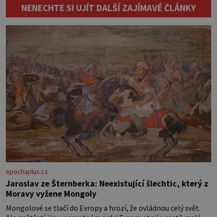
60×50), zip, odstřižky barevných filců
NENECHTE SI UJÍT DALŠÍ ZAJÍMAVÉ ČLÁNKY
(dostanete v kutilských potřebách
nebo v galanterii), barevné nitě, popř
lepidlo na textil, kousek kartonu (na
šablony květů), ostré nůžky. Pokud
povlak na […]
epochaplus.cz
Jaroslav ze Šternberka: Neexistující šlechtic, který z
Moravy vyžene Mongoly
Mongolové se tlačí do Evropy a hrozí, že ovládnou celý svět.