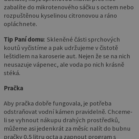
zabalíte do mikrotenového sáčku s octem nebo
rozpuštěnou kyselinou citronovou a ráno
opláchnete.
Tip Paní domu
: Skleněné části sprchových
koutů vyčistíme a pak udržujeme v čistotě
leštidlem na karoserie aut. Nejen že se na nich
neusazuje vápenec, ale voda po nich krásně
stéká.
Pračka
Aby pračka dobře fungovala, je potřeba
odstraňovat vodní kámen pravidelně. Chceme-
li se vyhnout nákupu drahých prostředků,
můžeme asi jedenkrát za měsíc nalít do bubnu
pračky 0,5 litru octa a zapnout program s