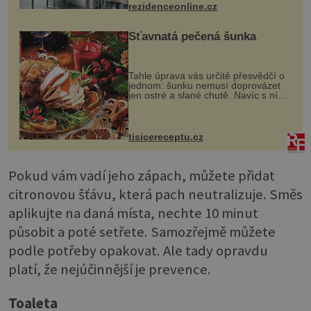
rezidenceonline.cz
proutku...
Šťavnatá pečená šunka
Tahle úprava vás určitě přesvědčí o
jednom: šunku nemusí doprovázet
jen ostré a slané chutě. Navíc s ní
nakrmíte poměrně hodně hladových
krků. Ingredience sádlo 3 kg šunky
vcelku 3 stroužky česneku hl...
tisicereceptu.cz
Pokud vám vadí jeho zápach, můžete přidat
citronovou šťávu, která pach neutralizuje. Směs
aplikujte na daná místa, nechte 10 minut
působit a poté setřete. Samozřejmě můžete
podle potřeby opakovat. Ale tady opravdu
platí, že nejúčinnější je prevence.
Toaleta