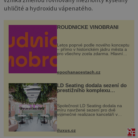
uhličité a hydroxidu vápenatého.
ROUDNICKÉ VINOBRANÍ
Letos poprvé podle nového konceptu
– přímo v historickém jádru města a
pro všechny zcela zdarma. Hlavní
program se odehraje na Karlově a
Husově náměstí. Návštěvníci se
mohou těšit na víno, burčák, pes...
epochanacestach.cz
LD Seating dodala sezení do
prestižního komplexu
MediaCityUK v Salfordu
Společnost LD Seating dodala na
míru navržené sezení pro dvě
výjimečné realizace kanceláří v
areálu MediaCityUK v anglickém
Salfordu – konkrétně do budov Blue
Tower a Orange Tower. Komplex
iluxus.cz
budov Media...