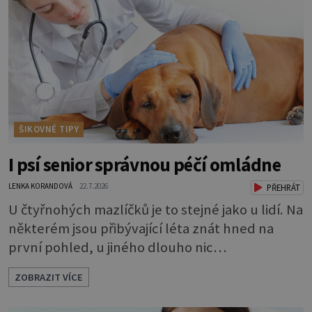
ŠIKOVNÉ TIPY
I psí senior správnou péčí omládne
LENKA KORANDOVÁ
22.7.2026
PŘEHRÁT
U čtyřnohých mazlíčků je to stejné jako u lidí. Na
některém jsou přibývající léta znát hned na
první pohled, u jiného dlouho nic
nezaznamenáte. Přesto byste si měli staršího
ZOBRAZIT VÍCE
psa více všímat, aby vám neunikly důležité
signály, že něco není v pořádku. Včasná péče