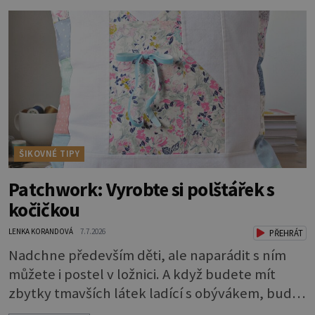
nadměrné UV záření. Pokud chcete, aby pleť i
pokožka těla vypadaly zdravě, hladce a opálení
vydrželo co nejdéle, vyplatí se začít s přípravou
už několik týdnů před první dovolenou.
ŠIKOVNÉ TIPY
Patchwork: Vyrobte si polštářek s
kočičkou
LENKA KORANDOVÁ
7.7.2026
PŘEHRÁT
Nadchne především děti, ale naparádit s ním
můžete i postel v ložnici. A když budete mít
zbytky tmavších látek ladící s obývákem, bude
se hodit i tam. Budete potřebovat: - zbytky