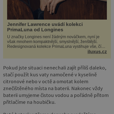
Jennifer Lawrence uvádí kolekci
PrimaLuna od Longines
U značky Longines není žádným nováčkem, nyní je
však mnohem kompaktnější, smyslnější, ženštější.
Redesignovaná kolekce PrimaLuna vystihuje vše, čím
je značka Longines dnes a čím byla i před sto dvacet...
iluxus.cz
Pokud jste situaci nenechali zajít příliš daleko,
stačí použít kus vaty namočené v kyselině
citronové nebo v octě a omotat kolem
znečištěného místa na baterii. Nakonec vždy
baterii umyjeme čistou vodou a pořádně přitom
přitlačíme na houbičku.