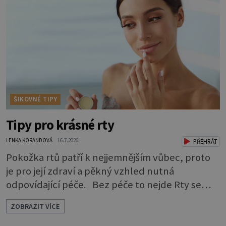
mu může prodloužit i zkvalitnit život. Hůře
tráví U starších psů je třeba myslet na to, že
mohou mít v nepořádku zažívání.
ŠIKOVNÉ TIPY
Tipy pro krásné rty
LENKA KORANDOVÁ
16.7.2026
PŘEHRÁT
Pokožka rtů patří k nejjemnějším vůbec, proto
je pro její zdraví a pěkný vzhled nutná
odpovídající péče. Bez péče to nejde Rty se
neliší jen barvou, ale také mnohem tenčí
ZOBRAZIT VÍCE
povrchovou vrstvou než ostatní pleť a pokožka.
Nezvláčňují je žádné mazové žlázy, proto jsou