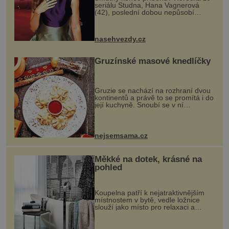
seriálu Studna, Hana Vagnerová
(42), poslední dobou nepůsobí
nejšťastněji. Ačkoli časy její anorexie
jsou už dávno pryč a opět se pyšnila
ženskými křivkami, najednou s...
nasehvezdy.cz
Gruzínské masové knedlíčky
Gruzie se nachází na rozhraní dvou
kontinentů a právě to se promítá i do
její kuchyně. Snoubí se v ní
evropské a asijské chutě a díky tomu
vznikají rozmanité a chuťově bohaté
pokrmy, které rozhodně st...
nejsemsama.cz
Měkké na dotek, krásné na
pohled
Koupelna patří k nejatraktivnějším
místnostem v bytě, vedle ložnice
slouží jako místo pro relaxaci a
odpočinek. Koupelnový textil –
ručníky, osušky a koberečky –
mohou jako mávnutím kouzelného