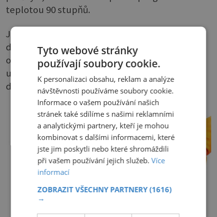
teplotou 90 stupňů.
Ještě jednodušší je přidávat ke každému praní
do přihrádky na aviváž 2 lžíce octa. Prádlo po
Tyto webové stránky
octu cítit nebude, ocet bude působit proti
používají soubory cookie.
usazování kamene preventivně, a navíc má
K personalizaci obsahu, reklam a analýze
dezinfekční vlastnosti.
návštěvnosti používáme soubory cookie.
Informace o vašem používání našich
stránek také sdílíme s našimi reklamními
a analytickými partnery, kteří je mohou
kombinovat s dalšími informacemi, které
jste jim poskytli nebo které shromáždili
při vašem používání jejich služeb.
Více
informací
ZOBRAZIT VŠECHNY PARTNERY
(1616)
→