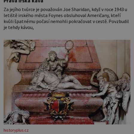
Pravá irská káva
Za jejího tvůrce je považován Joe Sharidan, když v roce 1943 u
letiště irského města Foynes obsluhoval Američany, kteří
kvůli špatnému počasí nemohli pokračovat v cestě. Povzbudil
je tehdy kávou,
historyplus.cz