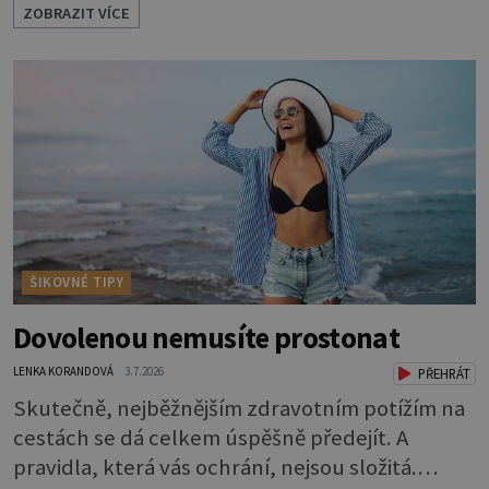
ZOBRAZIT VÍCE
barevně sladěných bavlněných látek - 0,5 m
látky na vnitřní polštářek - duté vlákno na výplň
- 2 knoflíky - 0,5 m jednostranně nalepovacího
vlizelínu - pravítko a řezák nebo nůžky Přední
strana s aplikací 1. V
ŠIKOVNÉ TIPY
Dovolenou nemusíte prostonat
LENKA KORANDOVÁ
3.7.2026
PŘEHRÁT
Skutečně, nejběžnějším zdravotním potížím na
cestách se dá celkem úspěšně předejít. A
pravidla, která vás ochrání, nejsou složitá.