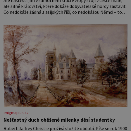
Ale naštěstí jim v samotném srdci Evropy stojí v cestě malé,
ale silné království, které dokáže dobyvatelské hordy zastavit.
Co nedokáže žádná z asijských říší, co nedokážou Němci – to
dokáže český král. Nebo že by ne? Mongolové od roku 1223
postupují podél Kaspického a Azovského moře,
enigmaplus.cz
Nešťastný duch oběšené milenky děsí studentky
Robert Jaffrey Christie prožívá složité období. Píše se rok 1900