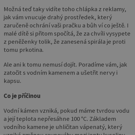
Možná teď taky vidíte toho chlápka z reklamy,
jak vám vnucuje drahý prostředek, který
zaručeně ochrání vaši pračku a bůh ví co ještě. I
malé dítě si přitom spočítá, že za chvíli vysypete
z peněženky tolik, že zanesená spirála je proti
tomu prkotina.
Ale ani k tomu nemusí dojít. Poradíme vám, jak
zatočit s vodním kamenem a ušetřit nervy i
kapsu.
Co je příčinou
Vodní kámen vzniká, pokud máme tvrdou vodu
a její teplota nepřesáhne 100 °C. Základem
vodního kamene je uhličitan vápenatý, který
vzniká změnou rovnováhy mezi ionty kyseliny