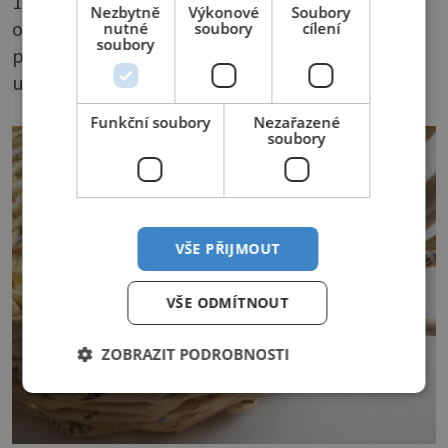
14 + 15. Zakončujte vždy v místech, kde jsme s
Nezbytně
Výkonové
Soubory
opletem začínali. Při pletení posledního kroku
nutné
soubory
cílení
soubory
protáhněte ruličku pod předposlední
upletenou řadu.
Funkční soubory
Nezařazené
soubory
VŠE PŘIJMOUT
VŠE ODMÍTNOUT
ZOBRAZIT PODROBNOSTI