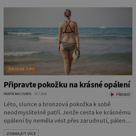
Nezvláčňují je žádné mazové žlázy, proto jsou
rty mnohem choulostivější a náchylné k
vysychání a praskání. Balzám na rty je proto
nutnou základní výbavou, pokud chce
ŠIKOVNÉ TIPY
Připravte pokožku na krásné opálení
MARTIN MACOUREK
10.7.2026
PŘEHRÁT
Léto, slunce a bronzová pokožka k sobě
neodmyslitelně patří. Jenže cesta ke krásnému
opálení by neměla vést přes zarudnutí, pálení a
loupající se kůže. Spálená pokožka není
ZOBRAZIT VÍCE