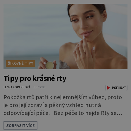
signály, že něco není v pořádku. Včasná péče
mu může prodloužit i zkvalitnit život. Hůře
tráví U starších psů je třeba myslet na to, že
mohou mít v nepořádku zažívání.
ŠIKOVNÉ TIPY
Tipy pro krásné rty
LENKA KORANDOVÁ
16.7.2026
PŘEHRÁT
Pokožka rtů patří k nejjemnějším vůbec, proto
je pro její zdraví a pěkný vzhled nutná
odpovídající péče. Bez péče to nejde Rty se
neliší jen barvou, ale také mnohem tenčí
ZOBRAZIT VÍCE
povrchovou vrstvou než ostatní pleť a pokožka.