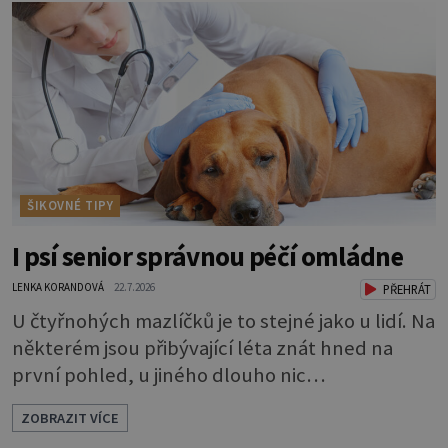
ŠIKOVNÉ TIPY
I psí senior správnou péčí omládne
LENKA KORANDOVÁ
22.7.2026
PŘEHRÁT
U čtyřnohých mazlíčků je to stejné jako u lidí. Na
některém jsou přibývající léta znát hned na
první pohled, u jiného dlouho nic
nezaznamenáte. Přesto byste si měli staršího
ZOBRAZIT VÍCE
psa více všímat, aby vám neunikly důležité