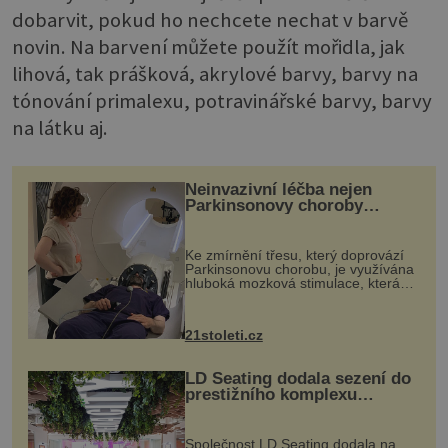
dobarvit, pokud ho nechcete nechat v barvě
novin. Na barvení můžete použít mořidla, jak
lihová, tak prášková, akrylové barvy, barvy na
tónování primalexu, potravinářské barvy, barvy
na látku aj.
Neinvazivní léčba nejen
Parkinsonovy choroby
pomocí ultrazvukové
„helmy“
Ke zmírnění třesu, který doprovází
Parkinsonovu chorobu, je využívána
hluboká mozková stimulace, která
však vyžaduje vysoce invazivní
zákrok. Ultrazvuk zase není vhodný
k dostatečně přesnému zacílení ...
21stoleti.cz
LD Seating dodala sezení do
prestižního komplexu
MediaCityUK v Salfordu
Společnost LD Seating dodala na