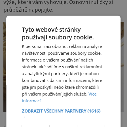
výše, která vám vyhovuje. Osnovní ruličky si
průběžně napojujte.
Tyto webové stránky
používají soubory cookie.
K personalizaci obsahu, reklam a analýze
návštěvnosti používáme soubory cookie.
Informace o vašem používání našich
stránek také sdílíme s našimi reklamními
a analytickými partnery, kteří je mohou
kombinovat s dalšími informacemi, které
jste jim poskytli nebo které shromáždili
při vašem používání jejich služeb.
Více
informací
ZOBRAZIT VŠECHNY PARTNERY
(1616)
→