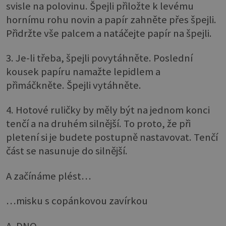
svisle na polovinu. Špejli přiložte k levému
hornímu rohu novin a papír zahněte přes špejli.
Přidržte vše palcem a natáčejte papír na špejli.
3. Je-li třeba, špejli povytáhněte. Poslední
kousek papíru namažte lepidlem a
přimáčkněte. Špejli vytáhněte.
4. Hotové ruličky by měly být na jednom konci
tenčí a na druhém silnější. To proto, že při
pletení si je budete postupně nastavovat. Tenčí
část se nasunuje do silnější.
A začínáme plést…
…misku s copánkovou zavírkou
A. DNO