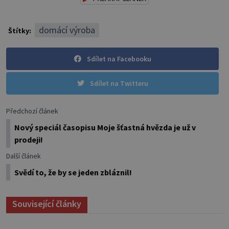
domácí výroba
Štítky:
Sdílet na Facebooku
Sdílet na Twitteru
Předchozí článek
Nový speciál časopisu Moje šťastná hvězda je už v
prodeji!
Další článek
Svědí to, že by se jeden zbláznil!
Související články