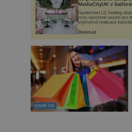
MediaCityUK v Salford
Společnost LD Seating doda
míru navržené sezení pro d
výjimečné realizace kancelá
areálu MediaCityUK v angl
Salfordu – konkrétně do bu
iluxus.cz
Blue Tower a Orange Tower
Komplex budov Media...
VOLNÝ ČAS