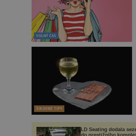
VOLNÝ ČAS
ŠIKOVNÉ TIPY
LD Seating dodala sez
do prestižního komple