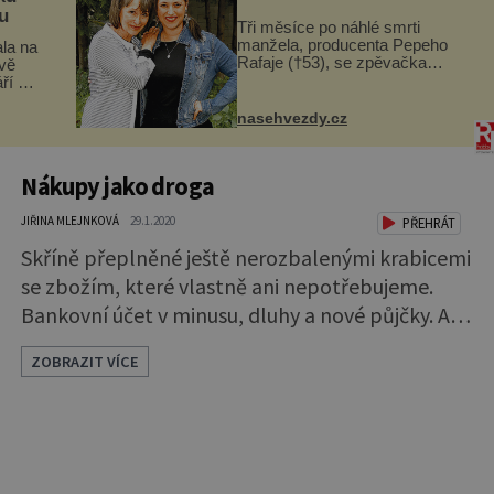
u
Zábava, nebo závislost?
Tři měsíce po náhlé smrti
manžela, producenta Pepeho
la na
Rafaje (†53), se zpěvačka
vě
Barbora Vaculíková (45), dcera
ří v
Petry Černocké (75), poprvé
ickém
ozvala veřejnosti. Na sociální síti
dov
nasehvezdy.cz
sdílela, že se snaží fung...
.
Nákupy jako droga
JIŘINA MLEJNKOVÁ
29.1.2020
PŘEHRÁT
Skříně přeplněné ještě nerozbalenými krabicemi
se zbožím, které vlastně ani nepotřebujeme.
Bankovní účet v minusu, dluhy a nové půjčky. Ani
to nedá moc námahy a snadno si můžeme
ZOBRAZIT VÍCE
vypěstovat závislost na nakupování, tzv.
oniománii nebo také shopoholismus. Výhodné
nákupy výrobků nejen renomovaných značek,
anebo dennodenní slídění na internetu po zboží
ve slevě trápí stále větší část populace. Je t