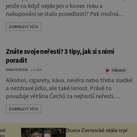
jenže co když nejde jen o konec roku a
nakupování se stalo posedlostí? Pak možná
máte problém, který má i svůj odborný název
ZOBRAZIT VÍCE
oniománie nebo také shopaholismus. A závislost
postihuje bohužel hlavně ženy. Ale mužů se
tenhle problém týká také, i když v menší míře.
Znáte svoje neřesti? 3 tipy, jak si s nimi
Zato utratit dokážou stejně, nebo i víc peněz než
poradit
ženy. Zdánlivě se nic neděje Vždyť lidí
DANA PEŠKOVÁ
1.4.2020
PŘEHRÁT
Alkohol, cigarety, káva, nevěra nebo třeba sladké
a nezdravé jídlo, ale také lenost. Právě to
považuje většina Čechů za nejhorší neřesti.
Překvapení pro nikoho nebude, že jsou to právě
ZOBRAZIT VÍCE
ty, kterým podléháme nejvíce. Bojujeme, ale
nezřídka prohráváme. V nedávné anketě se 97
Čechů ze 100 přiznalo, že hřeší. I když často a
ení
Dcera Černocké stále trpí
hodně jen 30 %, dalších 67 % jen „čas od času“.
xu