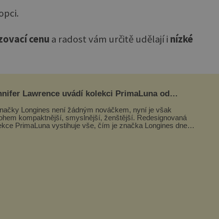
opci.
izovací cenu
a radost vám určitě udělají i
nízké
nnifer Lawrence uvádí kolekci PrimaLuna od
ngines
načky Longines není žádným nováčkem, nyní je však
hem kompaktnější, smyslnější, ženštější. Redesignovaná
ekce PrimaLuna vystihuje vše, čím je značka Longines dnes
ím byla i před sto dvacet...