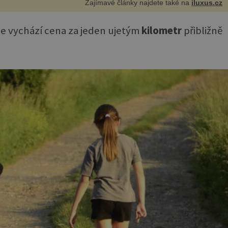
Zajímavé články najdete také na
iluxus.cz
ie vychází cena za jeden ujetým
kilometr
přibližně