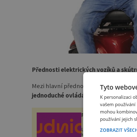
Přednosti elektrických vozíků a skút
Mezi hlavní přednosti elektrických voz
Tyto webové
jednoduché ovládání
a
velmi snadná m
K personalizaci 
vašem používání n
mohou kombinovat
ROUDNICKÉ VINOBRA
používání jejich 
ZOBRAZIT VŠEC
Letos poprvé podle nového
konceptu – přímo v histori