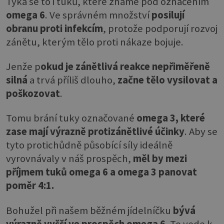
Týká se to i tuků, které známe pod označením
omega 6
. Ve správném množství
posilují
obranu proti infekcím
, protože podporují rozvoj
zánětu, kterým tělo proti nákaze bojuje.
Jenže p
okud je zánětlivá reakce nepřiměřeně
silná
a trvá příliš dlouho,
začne tělo vysilovat a
poškozovat
.
Tomu brání tuky označované
omega 3, které
zase mají výrazně protizánětlivé účinky
. Aby se
tyto protichůdně působící síly ideálně
vyrovnávaly v náš prospěch,
měl by mezi
příjmem tuků omega 6 a omega 3 panovat
poměr 4:1.
Bohužel při našem běžném jídelníčku
bývá
výrazně vyšší ve prospěch omega 6.
To vede k