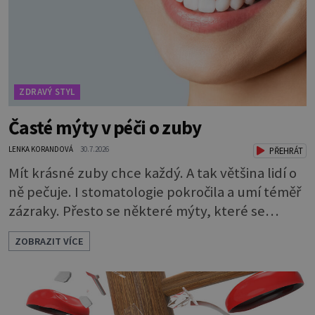
není všechno. Obsahuje také důležité
ZDRAVÝ STYL
Časté mýty v péči o zuby
LENKA KORANDOVÁ
30.7.2026
PŘEHRÁT
Mít krásné zuby chce každý. A tak většina lidí o
ně pečuje. I stomatologie pokročila a umí téměř
zázraky. Přesto se některé mýty, které se
tradují, nedaří vyvrátit. Které? Večer místo
ZOBRAZIT VÍCE
čištění snězte jablko Jedna z nejoblíbenějších
pověr už z časů našich babiček, kterou se
rozhodně nevyplatí praktikovat. Jablko
opravdu zuby nevyčistí. Obsahuje sacharidy,