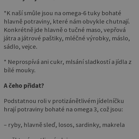
*K naší smůle jsou na omega-6 tuky bohaté
hlavně potraviny, které nám obvykle chutnají.
Konkrétně jde hlavně o tučné maso, vepřová
játra a játrové paštiky, mléčné výrobky, máslo,
sádlo, vejce.
* Neprospívá ani cukr, mlsání sladkostí a jídla z
bílé mouky.
A čeho přidat?
Podstatnou roli v protizánětlivém jídelníčku
hrají potraviny bohaté na omega 3, což jsou:
– ryby, hlavně sleď, losos, sardinky, makrela