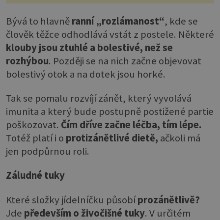
Bývá to hlavně
ranní „rozlámanost“
, kde se
člověk těžce odhodlává vstát z postele. Některé
klouby jsou ztuhlé a bolestivé, než se
rozhýbou
. Později se na nich začne objevovat
bolestivý otok a na dotek jsou horké.
Tak se pomalu rozvíjí zánět, který vyvolává
imunita a který bude postupně postižené partie
poškozovat.
Čím dříve začne léčba, tím lépe.
Totéž platí i o
protizánětlivé dietě,
ačkoli má
jen podpůrnou roli.
Záludné tuky
Které složky jídelníčku působí
prozánětlivě?
Jde
především o živočišné tuky
. V určitém