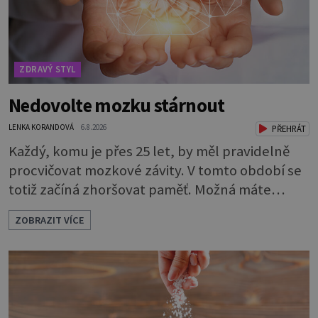
ZDRAVÝ STYL
Nedovolte mozku stárnout
LENKA KORANDOVÁ
6.8.2026
PŘEHRÁT
Každý, komu je přes 25 let, by měl pravidelně
procvičovat mozkové závity. V tomto období se
totiž začíná zhoršovat paměť. Možná máte
problém vzpomenout si na jméno kolegy z
ZOBRAZIT VÍCE
práce. Nebo marně v paměti lovíte název
knížky, kterou jste nedávno přečetli. Je to
opravdu tak, s věkem jako kdyby se paměť
rozhodla stávkovat. Cvičte tělo i mozek
Procvičujte mozkové závity. Není to nijak slož