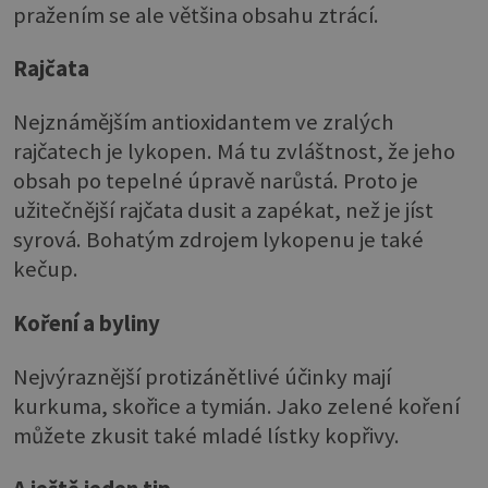
pražením se ale většina obsahu ztrácí.
Rajčata
Nejznámějším antioxidantem ve zralých
rajčatech je lykopen. Má tu zvláštnost, že jeho
obsah po tepelné úpravě narůstá. Proto je
užitečnější rajčata dusit a zapékat, než je jíst
syrová. Bohatým zdrojem lykopenu je také
kečup.
Koření a byliny
Nejvýraznější protizánětlivé účinky mají
kurkuma, skořice a tymián. Jako zelené koření
můžete zkusit také mladé lístky kopřivy.