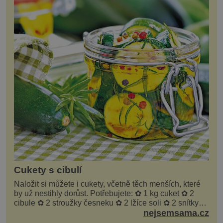
Cukety s cibulí
Naložit si můžete i cukety, včetně těch menších, které
by už nestihly dorůst. Potřebujete: ✿ 1 kg cuket ✿ 2
cibule ✿ 2 stroužky česneku ✿ 2 lžíce soli ✿ 2 snítky
kopru ✿ hrst petrželky Nálev: ✿ 400 m...
nejsemsama.cz