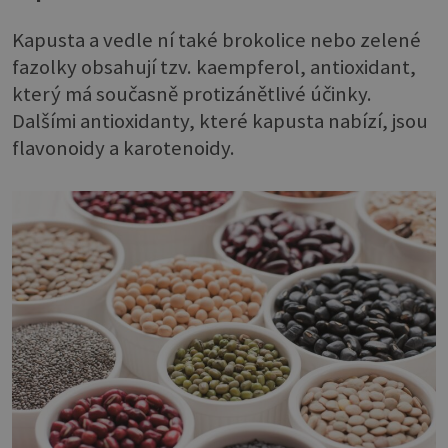
Kapusta a vedle ní také brokolice nebo zelené
fazolky obsahují tzv. kaempferol, antioxidant,
který má současně protizánětlivé účinky.
Dalšími antioxidanty, které kapusta nabízí, jsou
flavonoidy a karotenoidy.