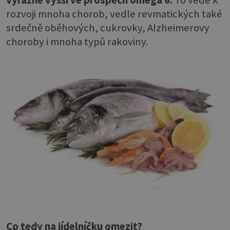
rozvoji mnoha chorob, vedle revmatických také
srdečně oběhových, cukrovky, Alzheimerovy
choroby i mnoha typů rakoviny.
Co tedy na jídelníčku omezit?