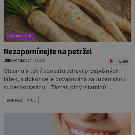
ZDRAVÝ STYL
Nezapomínejte na petržel
LENKA KORANDOVÁ
3.8.2026
PŘEHRÁT
Obsahuje totiž spoustu zdraví prospěšných
látek, a dokonce je považována za tuzemskou
superpotravinu. Zázrak plný vitaminů
V petrželi najdete vitaminy B1, B2, B3, B6,
ZOBRAZIT VÍCE
provitamin A, vitamin E a velké množství
vitamínu C (nejvíce ho má nať, dokonce třikrát
více než pomeranč, v kořeni je také, ale je ho
desetkrát méně), a kyselinu listovou. Ale to