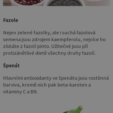
Fazole
Nejen zelené fazolky, ale i suchá fazolová
semena jsou zdrojem kaempferolu, nejvíce ho
získáte z fazolí pinto. Užitečné jsou při
protizánětlivé dietě všechny druhy fazolí.
Špenát
Hlavními antioxidanty ve špenátu jsou rostlinná
barviva, kromě nich pak beta-karoten a
vitaminy C a B9.