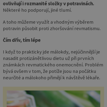
ovlivňují i rozmanité složky v potravinách.
Některé ho podporují, jiné tlumí.
A toho můžeme využít a vhodným výběrem
potravin působit proti zhoršování revmatismu.
Čím dřív, tím lépe
I když to prakticky jde málokdy, nejúčinnější je
nasadit protizánětlivou dietu už při prvních
známkách revmatického onemocnění. Problém
bývá ovšem v tom, že potíže jsou na počátku
neurčité a málokoho přimějí k návštěvě lékaře.