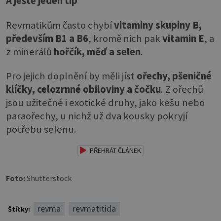
A ještě jeden tip
Revmatikům často chybí
vitaminy skupiny B,
především B1 a B6
, kromě nich pak
vitamin E
, a
z minerálů
hořčík, měď a selen
.
Pro jejich doplnění by měli jíst
ořechy, pšeničné
klíčky, celozrnné obiloviny a čočku
. Z ořechů
jsou užitečné i exotické druhy, jako kešu nebo
paraořechy, u nichž už dva kousky pokryjí
potřebu selenu.
PŘEHRÁT ČLÁNEK
Foto:
Shutterstock
revma
revmatitida
Štítky: