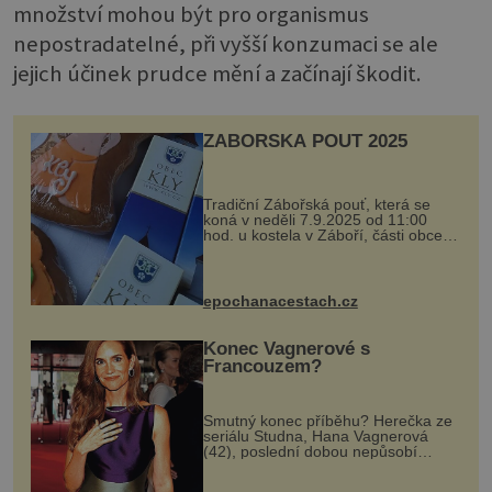
množství mohou být pro organismus
nepostradatelné, při vyšší konzumaci se ale
jejich účinek prudce mění a začínají škodit.
ZÁBOŘSKÁ POUŤ 2025
Tradiční Zábořská pouť, která se
koná v neděli 7.9.2025 od 11:00
hod. u kostela v Záboří, části obce
Kly u Mělníka. V programu naleznete
komentovanou prohlídku kostela,
dobovou hudbu, řemesla, atrakce...
epochanacestach.cz
Konec Vagnerové s
Francouzem?
Smutný konec příběhu? Herečka ze
seriálu Studna, Hana Vagnerová
(42), poslední dobou nepůsobí
nejšťastněji. Ačkoli časy její anorexie
jsou už dávno pryč a opět se pyšnila