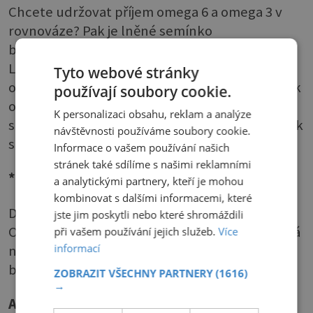
Chcete udržovat příjem omega 6 a omega 3 v
rovnováze? Pak je lněné semínko
bezkonkurenčně nejlepším prostředkem.
Lněný olej má vysoký obsah (kolem 57 %)
Tyto webové stránky
omega 3 tuků. Bohužel je však velmi náchylný k
používají soubory cookie.
oxidaci čili žluknutí, a to zvláště lisovaný za
K personalizaci obsahu, reklam a analýze
studena. Proto je vhodnější zařadit na jídelníček
návštěvnosti používáme soubory cookie.
spíše lněné semínko.
Informace o vašem používání našich
stránek také sdílíme s našimi reklamními
* Řepkový
a analytickými partnery, kteří je mohou
kombinovat s dalšími informacemi, které
Druhá nejlepší volba, pokud jde o omega 3.
jste jim poskytli nebo které shromáždili
Obsahuje 10 % tohoto typu tuků a současně má
při vašem používání jejich služeb.
Více
informací
nejméně nasycených mastných kyselin z
běžných olejů na trhu.
ZOBRAZIT VŠECHNY PARTNERY
(1616)
→
Antioxidanty: Ovoce a zelenina