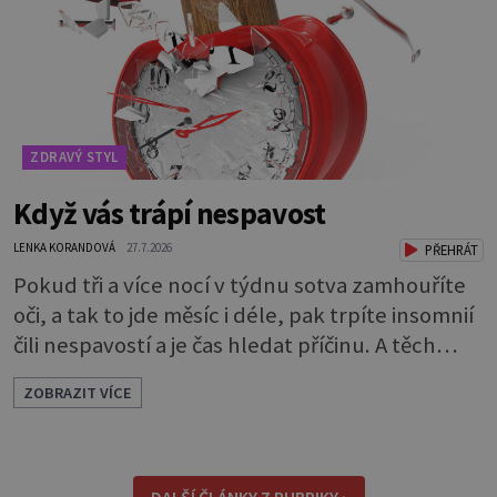
které bakterie v ústech pře
ZDRAVÝ STYL
Když vás trápí nespavost
LENKA KORANDOVÁ
27.7.2026
PŘEHRÁT
Pokud tři a více nocí v týdnu sotva zamhouříte
oči, a tak to jde měsíc i déle, pak trpíte insomnií
čili nespavostí a je čas hledat příčinu. A těch
může být celá řada. Vlastně váš spánek může
ZOBRAZIT VÍCE
rušit skoro cokoli. Nicméně některé důvody
nespavosti jsou častější. Narušený spánkový
rytmus To v praktické řeči obvykle znamená, že
pracujete na směny. Noční práce či jakékoli