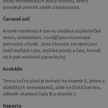
léčby revmatických potíží kloubů, který
pomáhal zmírnit zánět a bolestivost.
Červené zelí
Kromě rostlinných barviv dodává na jídelníček
selen, antioxidant, na nějž jsou tuzemské
potraviny chudé. Jeho hlavním zdrojem jsou
totiž mořské ryby, mořské plody a řasy, kromě
nich pak exotické paraořechy.
Avokádo
Tento tučný plod je bohatý na vitamin E, jeden z
důležitých antioxidantů, dále na žlutá barviva,
několik vitaminů řady B a vitamin C.
Kapusta