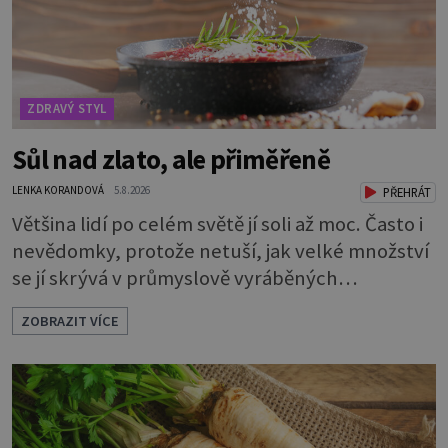
ZDRAVÝ STYL
Sůl nad zlato, ale přiměřeně
LENKA KORANDOVÁ
5.8.2026
PŘEHRÁT
Většina lidí po celém světě jí soli až moc. Často i
nevědomky, protože netuší, jak velké množství
se jí skrývá v průmyslově vyráběných
potravinách, dokonce i těch sladkých. Sůl je
ZOBRAZIT VÍCE
zdravá Ale v ani ne třetinovém množství, než je
pro většinu populace běžné. Její základní
složky– sodík a chlór – jsou zásadní pro správné
hospodaření organismu s tekutinami. Pomáhají
totiž udrž