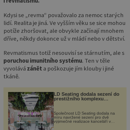
i revmatismu.
Kdysi se „revma“ považovalo za nemoc starých
lidí. Realita je jiná. Ve vyšším věku se sice mohou
potíže zhoršovat, ale obvykle začínají mnohem
dříve, někdy dokonce už v mládí nebo v dětství.
Revmatismus totiž nesouvisí se stárnutím, ale s
poruchou imunitního systému
. Ten v těle
vyvolává
zánět
a poškozuje jím klouby i jiné
tkáně.
LD Seating dodala sezení do
prestižního komplexu
MediaCityUK v Salfordu
Společnost LD Seating dodala na
míru navržené sezení pro dvě
výjimečné realizace kanceláří v
areálu MediaCityUK v anglickém
Salfordu – konkrétně do budov Blue