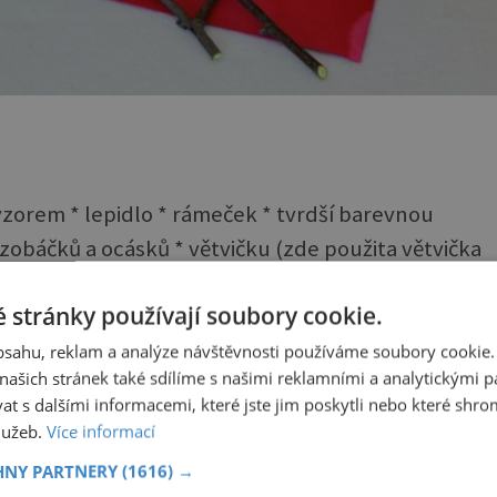
vzorem * lepidlo * rámeček * tvrdší barevnou
 zobáčků a ocásků * větvičku (zde použita větvička
 stránky používají soubory cookie.
obsahu, reklam a analýze návštěvnosti používáme soubory cookie.
ašich stránek také sdílíme s našimi reklamními a analytickými par
oužit jako podklad obrázku. Vystřihněte jej podle
 s dalšími informacemi, které jste jim poskytli nebo které shro
služeb.
Více informací
HNY PARTNERY
(1616) →