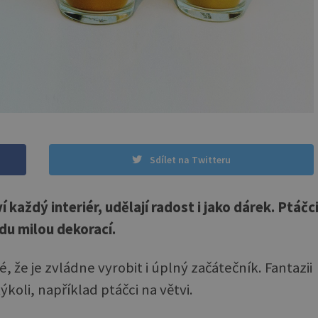
Sdílet na Twitteru
í každý interiér, udělají radost i jako dárek. Ptáčc
du milou dekorací.
že je zvládne vyrobit i úplný začátečník. Fantazii
oli, například ptáčci na větvi.