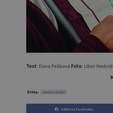
Text
: Dana Pešková
Foto
: Libor Nedví
Štítky:
domácí výroba
Sdílet na Facebooku