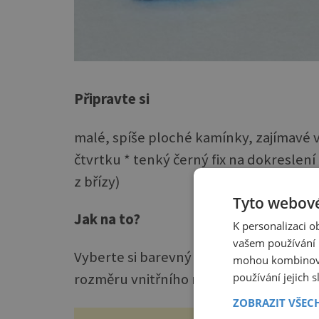
Připravte si
malé, spíše ploché kamínky, zajímavé 
čtvrtku * tenký černý fix na dokreslení
z břízy)
Tyto webové
Jak na to?
K personalizaci 
vašem používání n
Vyberte si barevný papír, který bude sl
mohou kombinovat
používání jejich 
rozměru vnitřního rámečku.
ZOBRAZIT VŠEC