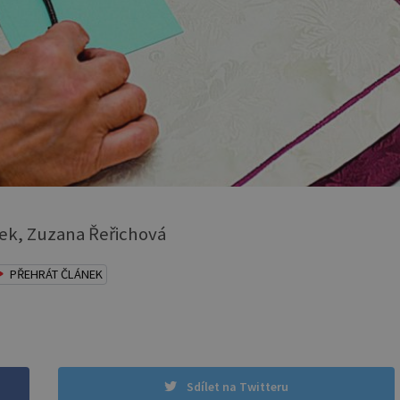
dek, Zuzana Řeřichová
PŘEHRÁT ČLÁNEK
Sdílet na Twitteru