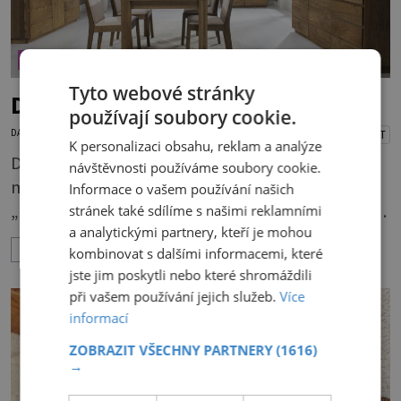
ÚTULNÉ BYDLENÍ
Tyto webové stránky
Dřevo (nejen) v obývacím pokoji
používají soubory cookie.
DANA PEŠKOVÁ
10.6.2026
PŘEHRÁT
K personalizaci obsahu, reklam a analýze
Dřevo je pro člověka tím nejpřirozenějším
návštěvnosti používáme soubory cookie.
materiálem, kterým se obklopuje. I v době
Informace o vašem používání našich
„plastové“ zůstává pevně zakotveno v našem
stránek také sdílíme s našimi reklamními
a analytickými partnery, kteří je mohou
životě. Se dřevem jsme tak srostlí, že je nám
ZOBRAZIT VÍCE
kombinovat s dalšími informacemi, které
příjemné na dotyk, voní nám a podporuje
jste jim poskytli nebo které shromáždili
kladné vlivy našeho prostředí. Máte chuť
při vašem používání jejich služeb.
Více
pořídit si 100% masiv a nevíte, jestli se bude do
informací
vašeho interiéru hodit?Dřevěný nábytek sluší
ZOBRAZIT VŠECHNY PARTNERY
(1616)
každému pokoji. Jak ho správně použít? Které
→
tedy