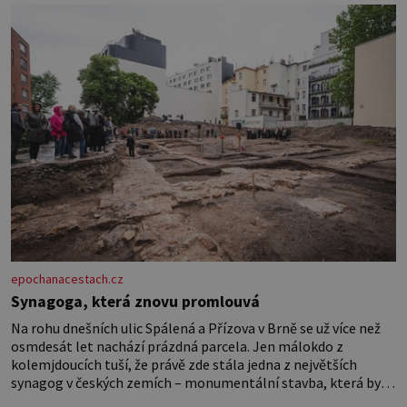
Johannovi (1756–1835), který má malý statek na Jesenicku
epochanacestach.cz
Synagoga, která znovu promlouvá
Na rohu dnešních ulic Spálená a Přízova v Brně se už více než
osmdesát let nachází prázdná parcela. Jen málokdo z
kolemjdoucích tuší, že právě zde stála jedna z největších
synagog v českých zemích – monumentální stavba, která byla
po desetiletí symbolem sebevědomé a prosperující židovské