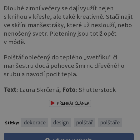
Dlouhé zimní večery se dají využít nejen
s knihou v křesle, ale také kreativně. Stačí najít
ve skříni manšestráky, které už neslouží, nebo
nenošený svetr. Pleteniny jsou totiž opět
v módě.
Polštář oblečený do teplého „svetříku“ či
manšestru dodá pohovce šmrnc dřevěného
srubu a navodí pocit tepla.
Text
: Laura Skrčená,
Foto
: Shutterstock
PŘEHRÁT ČLÁNEK
dekorace
design
polštář
polštáře
Štítky:
Sdílet na Facebooku