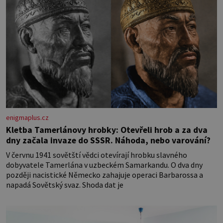
enigmaplus.cz
Kletba Tamerlánovy hrobky: Otevřeli hrob a za dva
dny začala invaze do SSSR. Náhoda, nebo varování?
V červnu 1941 sovětští vědci otevírají hrobku slavného
dobyvatele Tamerlána v uzbeckém Samarkandu. O dva dny
později nacistické Německo zahajuje operaci Barbarossa a
napadá Sovětský svaz. Shoda dat je