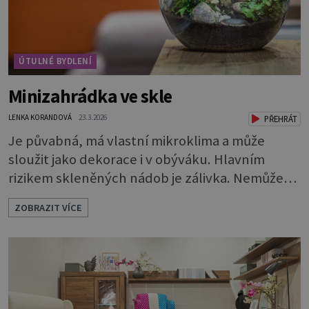
ÚTULNÉ BYDLENÍ
Minizahrádka ve skle
LENKA KORANDOVÁ
23.3.2026
PŘEHRÁT
Je půvabná, má vlastní mikroklima a může
sloužit jako dekorace i v obýváku. Hlavním
rizikem skleněných nádob je zálivka. Nemůže
odtékat a bude se hromadit u dna. To by rychle
ZOBRAZIT VÍCE
vedlo k zahnívání rostlin. Proto je nutné
vytvořit dostatečně vysokou drenážní vrstvu,
která vodu pojme a bude chránit kořeny.
Potřebuje 3 vrstvy: * Na dno dobře vymyté
nádoby naskládejte omyté oblázky. Vrstva by m