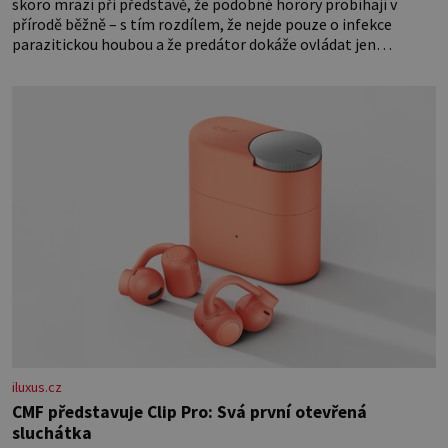
skoro mrazí při představě, že podobné horory probíhají v
přírodě běžně – s tím rozdílem, že nejde pouze o infekce
parazitickou houbou a že predátor dokáže ovládat jen
vývojově nesrovnatelně jednodušší živočichy, než je člověk.
Najít skutečné zombie není nic nemožného ani v naší přírodě.
iluxus.cz
CMF představuje Clip Pro: Svá první otevřená
sluchátka