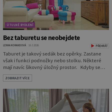
ÚTULNÉ BYDLENÍ
Bez taburetu se neobejdete
LENKA KORANDOVÁ
16.3.2026
PŘEHRÁT
Taburet je takový sedák bez opěrky. Zastane
však i funkci podnožky nebo stolku. Některé
mají navíc šikovný úložný prostor. Kdyby se
rozdávaly ceny za nejskromnější, a přitom
ZOBRAZIT VÍCE
užitečný a praktický kus nábytku, určitě by
vyhrál taburet. Je nevtíravý, nenápadný, klidně
si sedí opodál a čeká, až na něj přijde řada, aniž
by jakkoli rušil nebo překážel. A když je ho
zapotřebí, je pohotově p