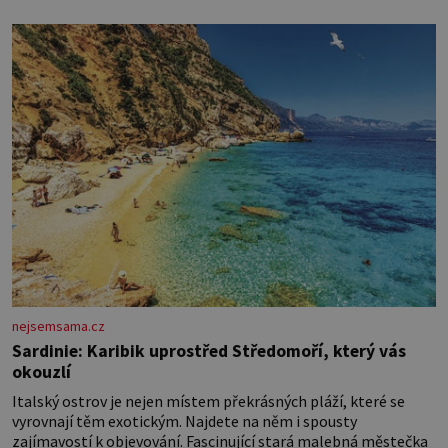
nejsemsama.cz
Sardinie: Karibik uprostřed Středomoří, který vás
okouzlí
Italský ostrov je nejen místem překrásných pláží, které se
vyrovnají těm exotickým. Najdete na něm i spousty
zajímavostí k objevování. Fascinující stará malebná městečka