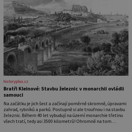
historyplus.cz
Bratři Kleinové: Stavbu železnic v monarchii ovládli
samouci
Na začátku je jich šest a začínají poměrně skromně, úpravami
zahrad, rybníků a parků. Postupně si ale troufnou i na stavbu
železnic. Během 40 let vybudují na území monarchie třetinu
všech tratí, tedy asi 3500 kilometrů! Ohromně na tom
zbohatnou… Podnikavého ducha zdědí bratři Kleinové po otci