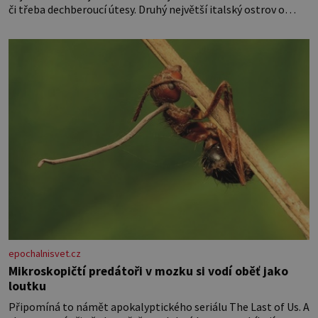
či třeba dechberoucí útesy. Druhý největší italský ostrov o
velikosti přibližně jedné třetiny České republiky vás ohromí
nejen svými plážemi s bílým pískem jako v Karibiku, ale i
divokou krajinou, také bohatou historií i luxusem.Zjistěte,
epochalnisvet.cz
Mikroskopičtí predátoři v mozku si vodí oběť jako
loutku
Připomíná to námět apokalyptického seriálu The Last of Us. A