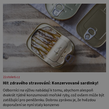
komunity. Brněnská Velká synagoga byla slavnostně otevřena
v roce
21stoleti.cz
Hit zdravého stravování: Konzervované sardinky!
Odborníci na výživu nabádají k tomu, abychom alespoň
dvakrát týdně konzumovali mořské ryby, což ovšem může být
zatěžující pro peněženku. Dobrou zprávou je, že hvězdou
doporučení se nyní staly konzervo