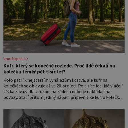
epochaplus.cz
Kufr, který se konečně rozjede. Proč lidé čekají na
kolečka téměř pět tisíc let?
Kolo patří k nejstarším vynálezům lidstva, ale kufr na
kolečkách se objevuje až ve 20. století. Po tisíce let lidé vláčejí
těžká zavazadla v rukou, na zádech nebo je nakládají na
povozy. Stačí přitom jediný nápad, připevnit ke kufru kolečka.
Jenže právě ten nikdo dlouho nedostane. Až jednou se na
letišti ozve věta, která změní