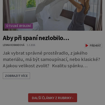
ÚTULNÉ BYDLENÍ
Aby při spaní nezlobilo…
LENKA KORANDOVÁ
5.3.2026
PŘEHRÁT
Jak vybrat správné prostěradlo, z jakého
materiálu, má být samoupínací, nebo klasické?
A jakou velikost zvolit? Kvalitu spánku
neovlivňuje jen postel a matrace, důležitý je i
ZOBRAZIT VÍCE
správný výběr prostěradla. Až si ho půjdete
koupit, zaměřte se na čtyři důležité aspekty,
podle kterých vybírejte. Způsob uchycení *
Napínací prostěradla: Jsou pohodlná, snadno
DALŠÍ ČLÁNKY Z RUBRIKY ›
se s nimi manipu