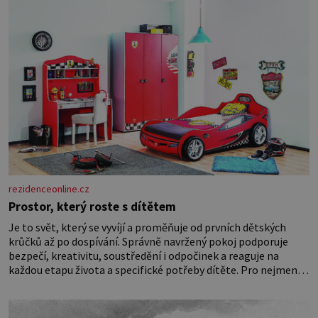
rezidenceonline.cz
Prostor, který roste s dítětem
Je to svět, který se vyvíjí a proměňuje od prvních dětských
krůčků až po dospívání. Správně navržený pokoj podporuje
bezpečí, kreativitu, soustředění i odpočinek a reaguje na
každou etapu života a specifické potřeby dítěte. Pro nejmenší
je klíčová jednoduchost, měkkost a bezpečí, proto by pokoj
miminka měl působit především klidně a útulně. Předškolní
věk je