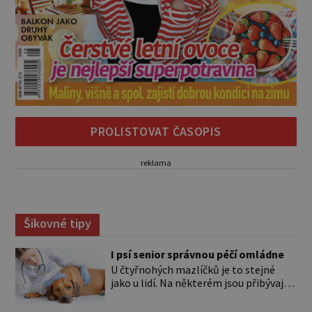
PROLISTOVAT ČASOPIS
reklama
Šikovné tipy
I psí senior správnou péčí omládne
U čtyřnohých mazlíčků je to stejné
jako u lidí. Na některém jsou přibývající
léta znát hned na první pohled, u
jiného dlouho nic nezaznamenáte.