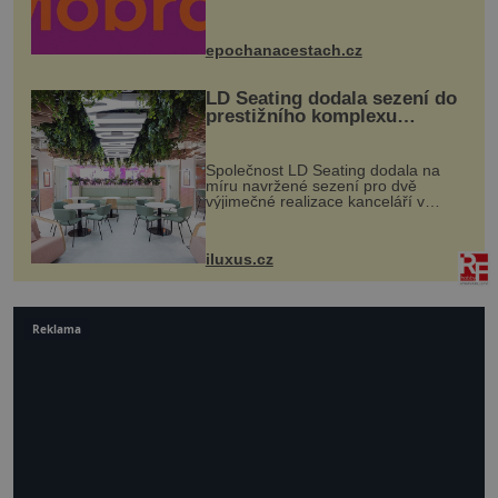
Husově náměstí. Návštěvníci se
mohou těšit na víno, burčák, pes...
epochanacestach.cz
LD Seating dodala sezení do
prestižního komplexu
MediaCityUK v Salfordu
Společnost LD Seating dodala na
míru navržené sezení pro dvě
výjimečné realizace kanceláří v
areálu MediaCityUK v anglickém
Salfordu – konkrétně do budov Blue
Tower a Orange Tower. Komplex
iluxus.cz
budov Media...
Reklama