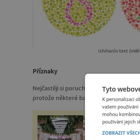
Ishiharův test (vidět
Příznaky
Nejčastěji si poruchy vidění barev všim
Tyto webové
protože některé barvy vidí jakoby v od
K personalizaci 
vašem používání n
mohou kombinovat
LD Seating dodala sez
používání jejich 
do prestižního komple
MediaCityUK v Salford
ZOBRAZIT VŠEC
Společnost LD Seating doda