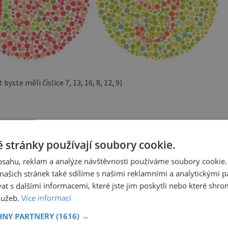
 byste měli číslice 7, 13, 16, 8, 12, 9)
nou rodiče u dětí, když se učí poznávat barvy,
 stránky používají soubory cookie.
stínech hnědé či šedé.
obsahu, reklam a analýze návštěvnosti používáme soubory cookie.
ašich stránek také sdílíme s našimi reklamními a analytickými par
 s dalšími informacemi, které jste jim poskytli nebo které shro
ení
Dcera Černocké stále trpí
služeb.
Více informací
xu
u
HNY PARTNERY
(1616) →
Tři měsíce po náhlé smrti
manžela, producenta Pepeho
la na