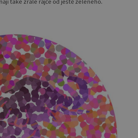
í také zralé rajče od ještě zeleného.