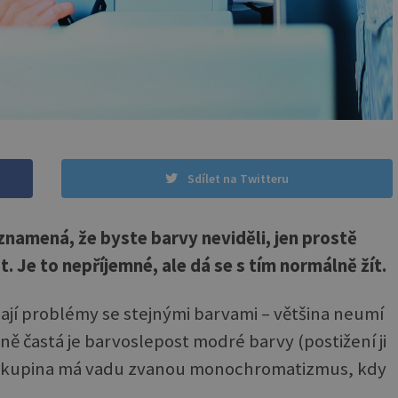
Sdílet na Twitteru
znamená, že byste barvy neviděli, jen prostě
 Je to nepříjemné, ale dá se s tím normálně žít.
 mají problémy se stejnými barvami – většina neumí
ně častá je barvoslepost modré barvy (postižení ji
lá skupina má vadu zvanou monochromatizmus, kdy