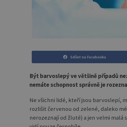
Sdílet na Facebooku
Být barvoslepý ve většině případů ne
nemáte schopnost správně je rozeznat.
Ne všichni lidé, kteří jsou barvoslepí,
rozlišit červenou od zelené, daleko mé
nerozeznají od žluté) a jen velmi ma
vidí pouze černobíle.