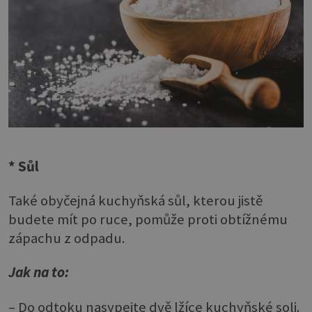
* Sůl
Také obyčejná kuchyňská sůl, kterou jistě
budete mít po ruce, pomůže proti obtížnému
zápachu z odpadu.
Jak na to:
– Do odtoku nasypejte dvě lžíce kuchyňské soli.