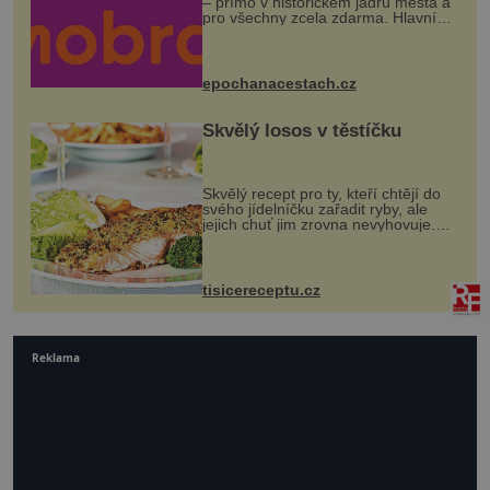
– přímo v historickém jádru města a
pro všechny zcela zdarma. Hlavní
program se odehraje na Karlově a
Husově náměstí. Návštěvníci se
mohou těšit na víno, burčák, pes...
epochanacestach.cz
Skvělý losos v těstíčku
Skvělý recept pro ty, kteří chtějí do
svého jídelníčku zařadit ryby, ale
jejich chuť jim zrovna nevyhovuje.
Losos je samozřejmě taky ryba, ale v
tomto případě si na to nikdo ani
nevzpomene. Ingredienc...
tisicereceptu.cz
Reklama