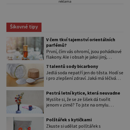
reklama
Šikovné tipy
V čem tkví tajemství orientálních
parfémů?
První, čím vás ohromí, jsou pohádkové
flakony. Ale i obsah je jaksi jiný,
svůdnější a vábivější než vůně z našich
7 talentů sody bicarbony
parfumérií. Čím to? V arabské kultuře
Jedlá soda nepatří jen do těsta. Hodí se
mají vůně mnohem delší tradici než
i pro zlepšení zdraví. Jaká má léčivá
v naší. Jejich původní účel byl nejspíš
použití? Úplně na začátku je důležité si
hygienický. Co je čisté, to voní. Jak
to ujasnit. Existují dva typy sody. *
voní? Při testování orientálních vůní
Pestrá letní kytice, která neuvadne
Jedlá soda (pro úplnost je to
nejspíš zjistíte, že jen málokterá se
Myslíte si, že se ze šišek dá tvořit
hydrogenuhličitan sodný s chemickou
vám […]
jenom v zimě? To jste na omylu.
značkou NaHCO3) je ten bílý, ve vodě
Přesvědčte se sami a pojďte si vyrobit
rozpustný prášek, kterému říkáme
krásné květiny do vázy nebo jako
bicarbona. Je součástí kypřicího prášku
Polštářek s kytičkami
obraz. Při tomto tvoření vás navíc čeká
[…]
Zkuste si udělat polštářek s
příjemná procházka po lese. Musíte si