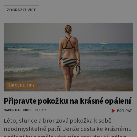
neliší jen barvou, ale také mnohem tenčí
ZOBRAZIT VÍCE
povrchovou vrstvou než ostatní pleť a pokožka.
Nezvláčňují je žádné mazové žlázy, proto jsou
rty mnohem choulostivější a náchylné k
vysychání a praskání. Balzám na rty je proto
nutnou základní výbavou, pokud chce
ŠIKOVNÉ TIPY
Připravte pokožku na krásné opálení
MARTIN MACOUREK
10.7.2026
PŘEHRÁT
Léto, slunce a bronzová pokožka k sobě
neodmyslitelně patří. Jenže cesta ke krásnému
opálení by neměla vést přes zarudnutí, pálení a