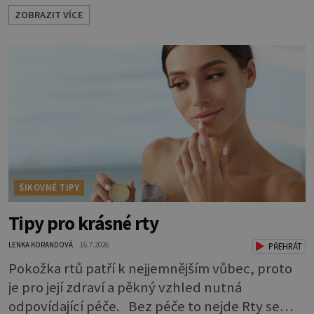
nezaznamenáte. Přesto byste si měli staršího
ZOBRAZIT VÍCE
psa více všímat, aby vám neunikly důležité
signály, že něco není v pořádku. Včasná péče
mu může prodloužit i zkvalitnit život. Hůře
tráví U starších psů je třeba myslet na to, že
mohou mít v nepořádku zažívání.
ŠIKOVNÉ TIPY
Tipy pro krásné rty
LENKA KORANDOVÁ
16.7.2026
PŘEHRÁT
Pokožka rtů patří k nejjemnějším vůbec, proto
je pro její zdraví a pěkný vzhled nutná
odpovídající péče. Bez péče to nejde Rty se