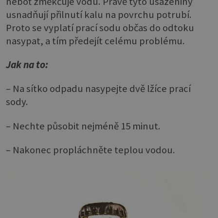
neboť změkčuje vodu. Právě tyto usazeniny
usnadňují přilnutí kalu na povrchu potrubí.
Proto se vyplatí prací sodu občas do odtoku
nasypat, a tím předejít celému problému.
Jak na to:
– Na sítko odpadu nasypejte dvě lžíce prací
sody.
– Nechte působit nejméně 15 minut.
– Nakonec propláchněte teplou vodou.