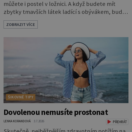
můžete i postel v ložnici. A když budete mít
zbytky tmavších látek ladící s obývákem, bude
se hodit i tam. Budete potřebovat: - zbytky
ZOBRAZIT VÍCE
barevně sladěných bavlněných látek - 0,5 m
látky na vnitřní polštářek - duté vlákno na výplň
- 2 knoflíky - 0,5 m jednostranně nalepovacího
vlizelínu - pravítko a řezák nebo nůžky Přední
strana s aplikací 1. V
ŠIKOVNÉ TIPY
Dovolenou nemusíte prostonat
LENKA KORANDOVÁ
3.7.2026
PŘEHRÁT
Skutečně, nejběžnějším zdravotním potížím na