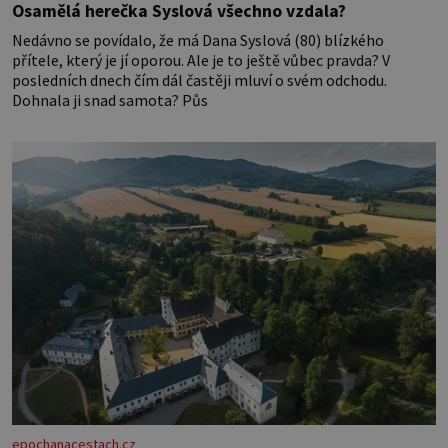
Osamělá herečka Syslová všechno vzdala?
Nedávno se povídalo, že má Dana Syslová (80) blízkého
přítele, který je jí oporou. Ale je to ještě vůbec pravda? V
posledních dnech čím dál častěji mluví o svém odchodu.
Dohnala ji snad samota? Půs
epochanacestach.cz