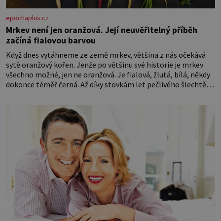
epochaplus.cz
Mrkev není jen oranžová. Její neuvěřitelný příběh
začíná fialovou barvou
Když dnes vytáhneme ze země mrkev, většina z nás očekává
sytě oranžový kořen. Jenže po většinu své historie je mrkev
všechno možné, jen ne oranžová. Je fialová, žlutá, bílá, někdy
dokonce téměř černá. Až díky stovkám let pečlivého šlechtění
se z ní stává zelenina, bez které si českou zahradu ani
nedokážeme představit. Její příběh je