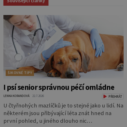
Související články
ŠIKOVNÉ TIPY
I psí senior správnou péčí omládne
LENKA KORANDOVÁ
22.7.2026
PŘEHRÁT
U čtyřnohých mazlíčků je to stejné jako u lidí. Na
některém jsou přibývající léta znát hned na
první pohled, u jiného dlouho nic