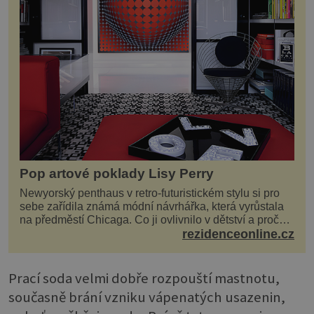
Pop artové poklady Lisy Perry
Newyorský penthaus v retro-futuristickém stylu si pro
sebe zařídila známá módní návrhářka, která vyrůstala
na předměstí Chicaga. Co ji ovlivnilo v dětství a proč
vypadá její domov právě takto? Interié...
rezidenceonline.cz
Prací soda velmi dobře rozpouští mastnotu,
současně brání vzniku vápenatých usazenin,