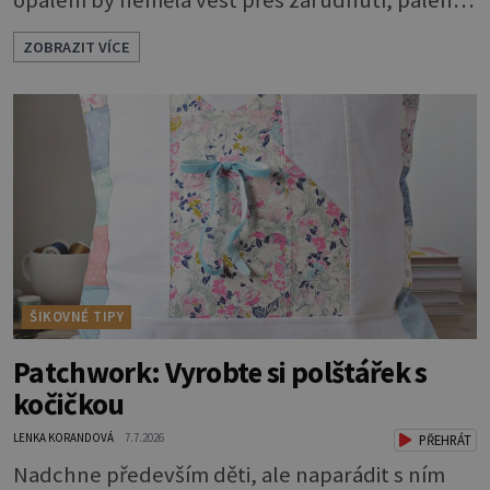
loupající se kůže. Spálená pokožka není
ZOBRAZIT VÍCE
známkou „základu“ pro opálení, ale reakcí na
nadměrné UV záření. Pokud chcete, aby pleť i
pokožka těla vypadaly zdravě, hladce a opálení
vydrželo co nejdéle, vyplatí se začít s přípravou
už několik týdnů před první dovolenou.
ŠIKOVNÉ TIPY
Patchwork: Vyrobte si polštářek s
kočičkou
LENKA KORANDOVÁ
7.7.2026
PŘEHRÁT
Nadchne především děti, ale naparádit s ním