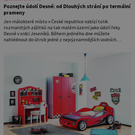
Poznejte údolí Desné: od Dlouhých strání po termální
prameny
Jen málokteré místo v České republice nabízí tolik
rozmanitých zážitků na tak malém území jako údolí řeky
Desné v srdci Jeseníků. Během jediného dne můžete
nahlédnout do útrob jedné z nejvýznamnějších vodních
elektráren v Evropě, vydat se na horské hřebeny, projet se na
koloběžce a den zakončit poznáváním památek ve Velkých
Losinách nebo v termálním