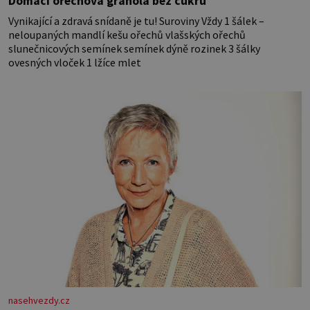
Domácí ořechová granola bez cukru
Vynikající a zdravá snídaně je tu! Suroviny Vždy 1 šálek –
neloupaných mandlí kešu ořechů vlašských ořechů
slunečnicových semínek semínek dýně rozinek 3 šálky
ovesných vloček 1 lžíce mlet
nasehvezdy.cz