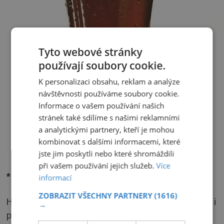
Tyto webové stránky
používají soubory cookie.
K personalizaci obsahu, reklam a analýze
návštěvnosti používáme soubory cookie.
Informace o vašem používání našich
stránek také sdílíme s našimi reklamními
a analytickými partnery, kteří je mohou
kombinovat s dalšími informacemi, které
jste jim poskytli nebo které shromáždili
při vašem používání jejich služeb.
Více
* Kola
informací
ZOBRAZIT VŠECHNY PARTNERY
(1616)
Hodí se pro „lehčí případy“. Odstraňuje zápach i
→
počínající usazeniny, které by mohly vést k