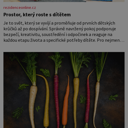
rezidenceonline.cz
Prostor, který roste s dítětem
Je to svět, který se vyvíjí a proměňuje od prvních dětských
krůčků až po dospívání. Správně navržený pokoj podporuje
bezpečí, kreativitu, soustředění i odpočinek a reaguje na
každou etapu života a specifické potřeby dítěte. Pro nejmenší
je klíčová jednoduchost, měkkost a bezpečí, proto by pokoj
miminka měl působit především klidně a útulně. Předškolní
věk je