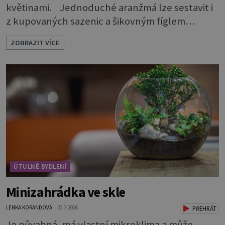
květinami. Jednoduché aranžmá lze sestavit i
z kupovaných sazenic a šikovným fíglem
docílíte toho, aby výsledek působil jako dílo
ZOBRAZIT VÍCE
profesionála. Rostliny vyndejte z pěstebních
květináčků a zasaďte je. Povrch zeminy pod listy
pokryjte mechem. Podél okraje pak pomocí
lžíce nasypejte dekorativní štěrk.Díky úpravě
povrchu je z obyčejn
ÚTULNÉ BYDLENÍ
Minizahrádka ve skle
LENKA KORANDOVÁ
23.3.2026
PŘEHRÁT
Je půvabná, má vlastní mikroklima a může