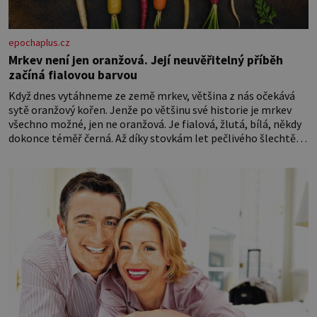
epochaplus.cz
Mrkev není jen oranžová. Její neuvěřitelný příběh
začíná fialovou barvou
Když dnes vytáhneme ze země mrkev, většina z nás očekává
sytě oranžový kořen. Jenže po většinu své historie je mrkev
všechno možné, jen ne oranžová. Je fialová, žlutá, bílá, někdy
dokonce téměř černá. Až díky stovkám let pečlivého šlechtění
se z ní stává zelenina, bez které si českou zahradu ani
nedokážeme představit. Její příběh je