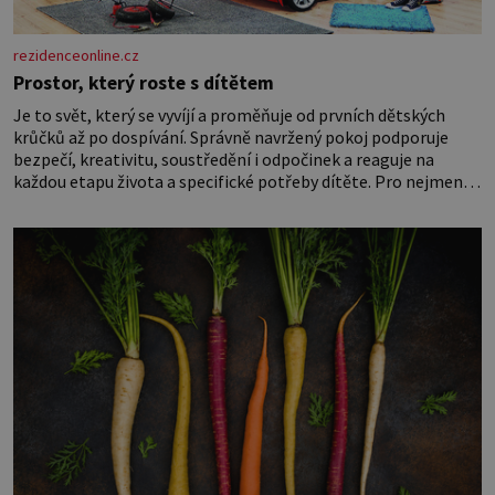
rezidenceonline.cz
Prostor, který roste s dítětem
Je to svět, který se vyvíjí a proměňuje od prvních dětských
krůčků až po dospívání. Správně navržený pokoj podporuje
bezpečí, kreativitu, soustředění i odpočinek a reaguje na
každou etapu života a specifické potřeby dítěte. Pro nejmenší
je klíčová jednoduchost, měkkost a bezpečí, proto by pokoj
miminka měl působit především klidně a útulně. Předškolní
věk je