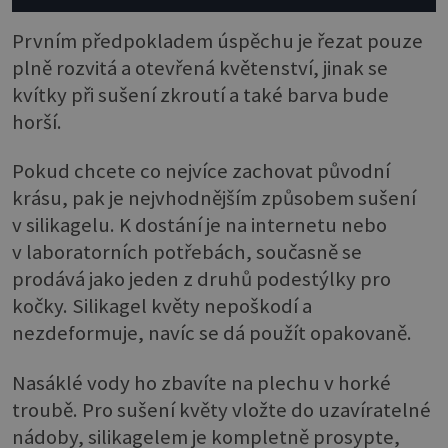
Prvním předpokladem úspěchu je řezat pouze
plně rozvitá a otevřená květenství, jinak se
kvítky při sušení zkroutí a také barva bude
horší.
Pokud chcete co nejvíce zachovat původní
krásu, pak je nejvhodnějším způsobem sušení
v silikagelu. K dostání je na internetu nebo
v laboratorních potřebách, současně se
prodává jako jeden z druhů podestýlky pro
kočky. Silikagel květy nepoškodí a
nezdeformuje, navíc se dá použít opakovaně.
Nasáklé vody ho zbavíte na plechu v horké
troubě. Pro sušení květy vložte do uzavíratelné
nádoby, silikagelem je kompletně prosypte,