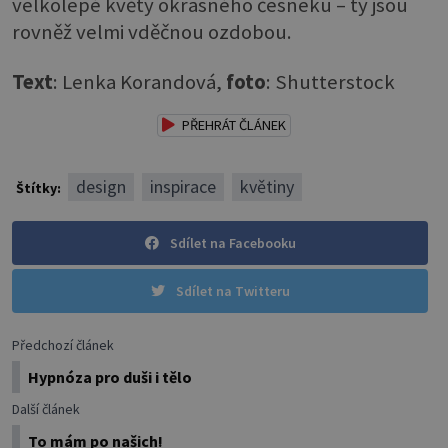
velkolepé květy okrasného česneku – ty jsou
rovněž velmi vděčnou ozdobou.
Text
: Lenka Korandová,
foto
: Shutterstock
PŘEHRÁT ČLÁNEK
design
inspirace
květiny
Štítky:
Sdílet na Facebooku
Sdílet na Twitteru
Předchozí článek
Hypnóza pro duši i tělo
Další článek
To mám po našich!