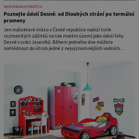
epochanacestach.cz
Poznejte údolí Desné: od Dlouhých strání po termální
prameny
Jen málokteré místo v České republice nabízí tolik
rozmanitých zážitků na tak malém území jako údolí řeky
Desné v srdci Jeseníků. Během jediného dne můžete
nahlédnout do útrob jedné z nejvýznamnějších vodních
elektráren v Evropě, vydat se na horské hřebeny, projet se na
koloběžce a den zakončit poznáváním památek ve Velkých
Losinách nebo v termálním