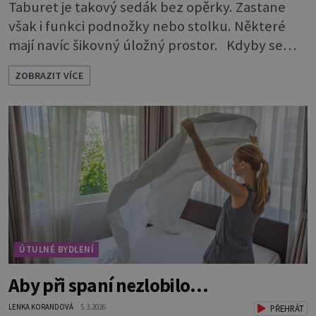
Taburet je takový sedák bez opěrky. Zastane
však i funkci podnožky nebo stolku. Některé
mají navíc šikovný úložný prostor. Kdyby se
rozdávaly ceny za nejskromnější, a přitom
ZOBRAZIT VÍCE
užitečný a praktický kus nábytku, určitě by
vyhrál taburet. Je nevtíravý, nenápadný, klidně
si sedí opodál a čeká, až na něj přijde řada, aniž
by jakkoli rušil nebo překážel. A když je ho
zapotřebí, je pohotově p
ÚTULNÉ BYDLENÍ
Aby při spaní nezlobilo…
LENKA KORANDOVÁ
5.3.2026
PŘEHRÁT