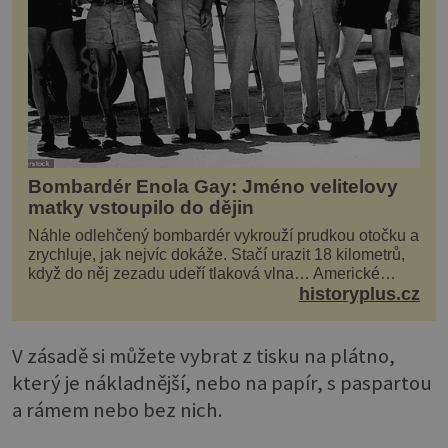
Bombardér Enola Gay: Jméno velitelovy
matky vstoupilo do dějin
Náhle odlehčený bombardér vykrouží prudkou otočku a
zrychluje, jak nejvíc dokáže. Stačí urazit 18 kilometrů,
když do něj zezadu udeří tlaková vlna… Americké
rozhodnutí svrhnout ničivou jadernou bombu ...
historyplus.cz
V zásadě si můžete vybrat z tisku na plátno,
který je nákladnější, nebo na papír, s paspartou
a rámem nebo bez nich.