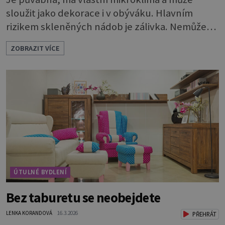
sloužit jako dekorace i v obýváku. Hlavním
rizikem skleněných nádob je zálivka. Nemůže
odtékat a bude se hromadit u dna. To by rychle
ZOBRAZIT VÍCE
vedlo k zahnívání rostlin. Proto je nutné
vytvořit dostatečně vysokou drenážní vrstvu,
která vodu pojme a bude chránit kořeny.
Potřebuje 3 vrstvy: * Na dno dobře vymyté
nádoby naskládejte omyté oblázky. Vrstva by m
ÚTULNÉ BYDLENÍ
Bez taburetu se neobejdete
LENKA KORANDOVÁ
16.3.2026
PŘEHRÁT