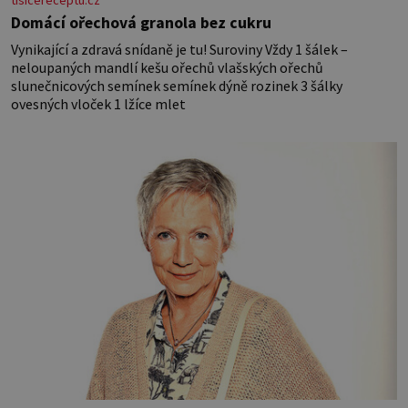
tisicereceptu.cz
Domácí ořechová granola bez cukru
Vynikající a zdravá snídaně je tu! Suroviny Vždy 1 šálek –
neloupaných mandlí kešu ořechů vlašských ořechů
slunečnicových semínek semínek dýně rozinek 3 šálky
ovesných vloček 1 lžíce mlet