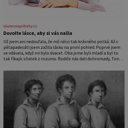
skutecnepribehy.cz
Dovolte lásce, aby si vás našla
Už jsem ani nedoufala, že mě něco tak krásného potká. Až v
pětapadesáti jsem zažila lásku na první pohled. Poprvé jsem
se vdávala, když mi bylo dvacet. Oba jsme byli mladí a byl to
tak říkajíc sňatek z rozumu. Rodiče nás dali dohromady, Toník
byl dobře zaopatřený mladý muž. Manželství nám oběma moc
nesvědčilo, brzy jsme zjistili, že