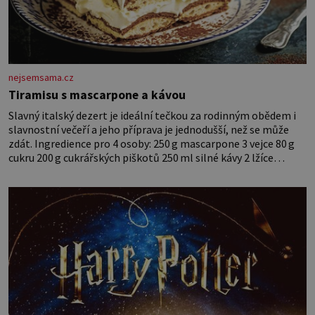
nejsemsama.cz
Tiramisu s mascarpone a kávou
Slavný italský dezert je ideální tečkou za rodinným obědem i
slavnostní večeří a jeho příprava je jednodušší, než se může
zdát. Ingredience pro 4 osoby: 250 g mascarpone 3 vejce 80 g
cukru 200 g cukrářských piškotů 250 ml silné kávy 2 lžíce
amaretta kakao na posypání Postup: Oddělte žloutky od bílků.
Žloutky vyšlehejte s cukrem do světlé pěny a postupně do nich
vmíchejte mascarpone, aby vznikl hladký