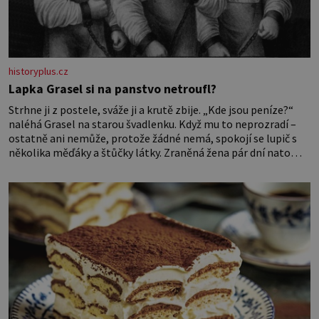
historyplus.cz
Lapka Grasel si na panstvo netroufl?
Strhne ji z postele, sváže ji a krutě zbije. „Kde jsou peníze?“
naléhá Grasel na starou švadlenku. Když mu to neprozradí –
ostatně ani nemůže, protože žádné nemá, spokojí se lupič s
několika měďáky a štůčky látky. Zraněná žena pár dní nato
umírá. Je to muž nebývale krutý. Jeho činy budí hrůzu ještě
dlouho po jeho smrti