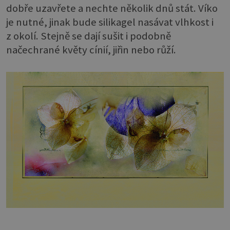
dobře uzavřete a nechte několik dnů stát. Víko
je nutné, jinak bude silikagel nasávat vlhkost i
z okolí. Stejně se dají sušit i podobně
načechrané květy cínií, jiřin nebo růží.