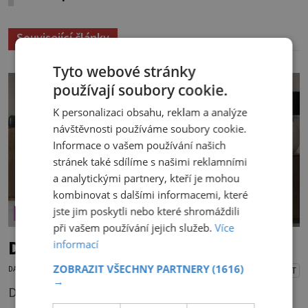
Související články
Tyto webové stránky
používají soubory cookie.
K personalizaci obsahu, reklam a analýze
návštěvnosti používáme soubory cookie.
Informace o vašem používání našich
stránek také sdílíme s našimi reklamními
a analytickými partnery, kteří je mohou
kombinovat s dalšími informacemi, které
jste jim poskytli nebo které shromáždili
ÚTULNÉ BYDLENÍ
při vašem používání jejich služeb.
Více
Dřevo (nejen) v obývacím pokoji
informací
ZOBRAZIT VŠECHNY PARTNERY
(1616)
DANA PEŠKOVÁ
10.6.2026
PŘEHRÁT
→
Dřevo je pro člověka tím nejpřirozenějším