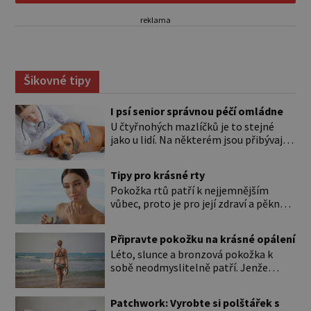
reklama
Šikovné tipy
I psí senior správnou péčí omládne
U čtyřnohých mazlíčků je to stejné
jako u lidí. Na některém jsou přibývající
léta znát hned na první pohled, u
jiného dlouho nic nezaznamenáte.
Tipy pro krásné rty
Přesto byste si měli staršího psa více
Pokožka rtů patří k nejjemnějším
všímat, aby vám neunikly důležité
vůbec, proto je pro její zdraví a pěkný
signály, že něco není v pořádku. Včasná
vzhled nutná odpovídající péče. Bez
péče mu může prodloužit i zkvalitnit
péče to nejde Rty se neliší jen barvou,
život. Hůře tráví U starších […]
Připravte pokožku na krásné opálení
ale také mnohem tenčí povrchovou
Léto, slunce a bronzová pokožka k
vrstvou než ostatní pleť a pokožka.
sobě neodmyslitelně patří. Jenže
Nezvláčňují je žádné mazové žlázy,
cesta ke krásnému opálení by neměla
proto jsou rty mnohem choulostivější
vést přes zarudnutí, pálení a loupající
a náchylné k vysychání a praskání.
Patchwork: Vyrobte si polštářek s
se kůže. Spálená pokožka není
Balzám na […]