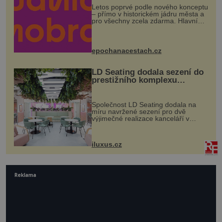
Letos poprvé podle nového konceptu
– přímo v historickém jádru města a
pro všechny zcela zdarma. Hlavní
program se odehraje na Karlově a
Husově náměstí. Návštěvníci se
mohou těšit na víno, burčák, pes...
epochanacestach.cz
LD Seating dodala sezení do
prestižního komplexu
MediaCityUK v Salfordu
Společnost LD Seating dodala na
míru navržené sezení pro dvě
výjimečné realizace kanceláří v
areálu MediaCityUK v anglickém
Salfordu – konkrétně do budov Blue
Tower a Orange Tower. Komplex
iluxus.cz
budov Media...
Reklama