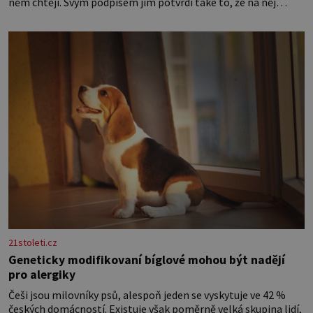
něm chtějí. Svým podpisem jim potvrdí také to, že na něj
během výslechů nikdo nevyvíjel fyzický ani psychický nátlak.
Syn brněnského řezníka chce být knězem a
21stoleti.cz
Geneticky modifikovaní bíglové mohou být nadějí
pro alergiky
Češi jsou milovníky psů, alespoň jeden se vyskytuje ve 42 %
českých domácností. Existuje však poměrně velká skupina lidí,