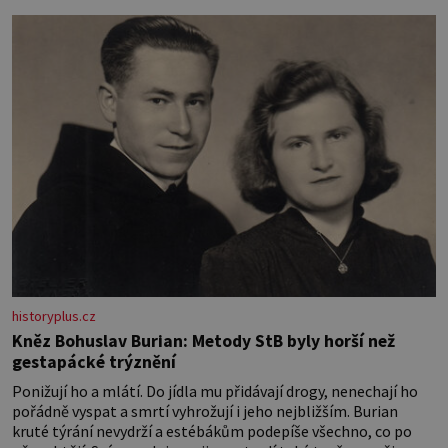
Ženy narozené ve znamení Berana, Lva a Střelce v sobě nesou
žár, odvahu a neutuchající elán. Vaše
historyplus.cz
Kněz Bohuslav Burian: Metody StB byly horší než
gestapácké trýznění
Ponižují ho a mlátí. Do jídla mu přidávají drogy, nenechají ho
pořádně vyspat a smrtí vyhrožují i jeho nejbližším. Burian
kruté týrání nevydrží a estébákům podepíše všechno, co po