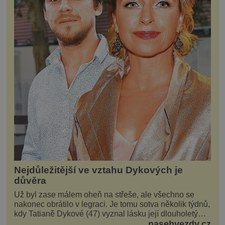
Nejdůležitější ve vztahu Dykových je
důvěra
Už byl zase málem oheň na střeše, ale všechno se
nakonec obrátilo v legraci. Je tomu sotva několik týdnů,
kdy Tatianě Dykové (47) vyznal lásku její dlouholetý
kolega a kamarád. Lidé si hned mysleli, ž...
nasehvezdy.cz