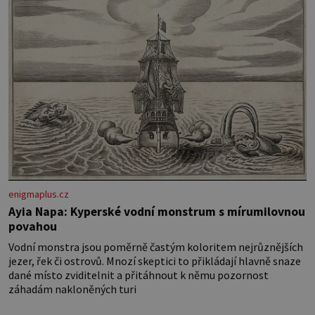
jednostranně nalepovacího […]
enigmaplus.cz
Ayia Napa: Kyperské vodní monstrum s mírumilovnou
povahou
Vodní monstra jsou poměrně častým koloritem nejrůznějších
jezer, řek či ostrovů. Mnozí skeptici to přikládají hlavně snaze
dané místo zviditelnit a přitáhnout k němu pozornost
záhadám nakloněných turi