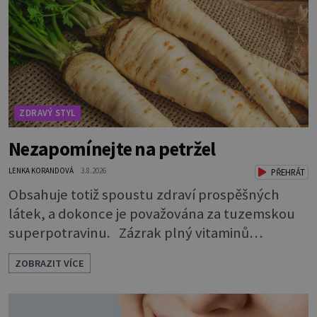
hospodaření organismu s tekutinami. Pomáhají
totiž udrž
ZDRAVÝ STYL
Nezapomínejte na petržel
LENKA KORANDOVÁ
3.8.2026
PŘEHRÁT
Obsahuje totiž spoustu zdraví prospěšných
látek, a dokonce je považována za tuzemskou
superpotravinu. Zázrak plný vitaminů
V petrželi najdete vitaminy B1, B2, B3, B6,
ZOBRAZIT VÍCE
provitamin A, vitamin E a velké množství
vitamínu C (nejvíce ho má nať, dokonce třikrát
více než pomeranč, v kořeni je také, ale je ho