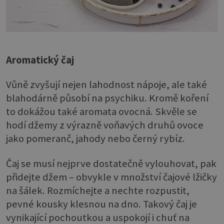
Aromatický čaj
Vůně zvyšují nejen lahodnost nápoje, ale také
blahodárně působí na psychiku. Kromě koření
to dokážou také aromata ovocná. Skvěle se
hodí džemy z výrazně voňavých druhů ovoce
jako pomeranč, jahody nebo černý rybíz.
Čaj se musí nejprve dostatečně vylouhovat, pak
přidejte džem – obvykle v množství čajové lžičky
na šálek. Rozmíchejte a nechte rozpustit,
pevné kousky klesnou na dno. Takový čaj je
vynikající pochoutkou a uspokojí i chuť na