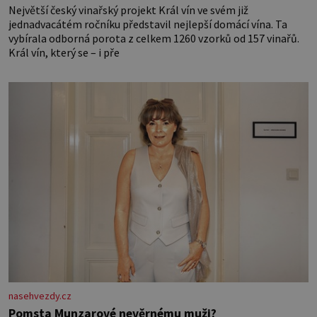
Největší český vinařský projekt Král vín ve svém již
jednadvacátém ročníku představil nejlepší domácí vína. Ta
vybírala odborná porota z celkem 1260 vzorků od 157 vinařů.
Král vín, který se – i pře
nasehvezdy.cz
Pomsta Munzarové nevěrnému muži?