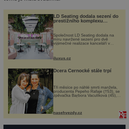
LD Seating dodala sezení do
prestižního komplexu
MediaCityUK v Salfordu
Společnost LD Seating dodala na
míru navržené sezení pro dvě
výjimečné realizace kanceláří v
areálu MediaCityUK v anglickém
Salfordu – konkrétně do budov Blue
Tower a Orange Tower. Komplex
iluxus.cz
budov Media...
Dcera Černocké stále trpí
Tři měsíce po náhlé smrti manžela,
producenta Pepeho Rafaje (†53), se
zpěvačka Barbora Vaculíková (45),
dcera Petry Černocké (75), poprvé
ozvala veřejnosti. Na sociální síti
sdílela, že se snaží fung...
nasehvezdy.cz