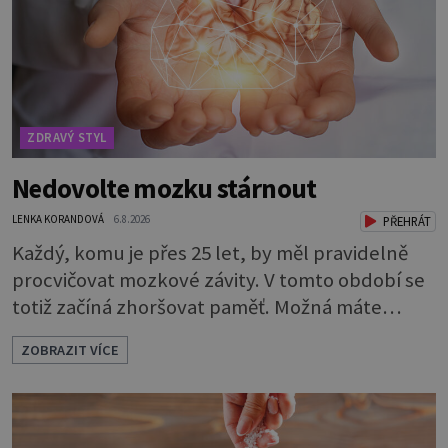
ZDRAVÝ STYL
Nedovolte mozku stárnout
LENKA KORANDOVÁ
6.8.2026
PŘEHRÁT
Každý, komu je přes 25 let, by měl pravidelně
procvičovat mozkové závity. V tomto období se
totiž začíná zhoršovat paměť. Možná máte
problém vzpomenout si na jméno kolegy z
ZOBRAZIT VÍCE
práce. Nebo marně v paměti lovíte název
knížky, kterou jste nedávno přečetli. Je to
opravdu tak, s věkem jako kdyby se paměť
rozhodla stávkovat. Cvičte tělo i mozek