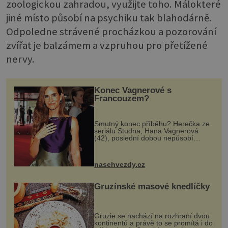
zoologickou zahradou, využijte toho. Málokteré
jiné místo působí na psychiku tak blahodárně.
Odpoledne strávené procházkou a pozorování
zvířat je balzámem a vzpruhou pro přetížené
nervy.
Konec Vagnerové s
Francouzem?
Smutný konec příběhu? Herečka ze
seriálu Studna, Hana Vagnerová
(42), poslední dobou nepůsobí
nejšťastněji. Ačkoli časy její anorexie
jsou už dávno pryč a opět se pyšnila
ženskými křivkami, najednou s...
nasehvezdy.cz
Gruzínské masové knedlíčky
Gruzie se nachází na rozhraní dvou
kontinentů a právě to se promítá i do