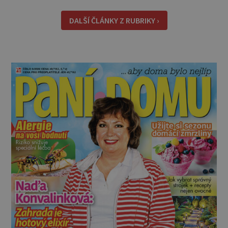
rytmus To v praktické řeči obvykle znamená, že
pracujete na směny. Noční práce či jakékoli
DALŠÍ ČLÁNKY Z RUBRIKY ›
nepřirozené bdě