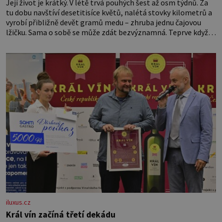
Její život je krátký. V létě trvá pouhých šest až osm týdnů. Za
tu dobu navštíví desetitisíce květů, nalétá stovky kilometrů a
vyrobí přibližně devět gramů medu – zhruba jednu čajovou
lžičku. Sama o sobě se může zdát bezvýznamná. Teprve když
se spojí s dalšími desítkami tisíc příslušnic svého včelstva,
vznikne jeden z nejdokonalejších organismů
iluxus.cz
Král vín začíná třetí dekádu