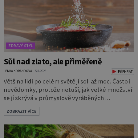
Procvičujte mozkové závity. Není to nijak slož
ZDRAVÝ STYL
Sůl nad zlato, ale přiměřeně
LENKA KORANDOVÁ
5.8.2026
PŘEHRÁT
Většina lidí po celém světě jí soli až moc. Často i
nevědomky, protože netuší, jak velké množství
se jí skrývá v průmyslově vyráběných
potravinách, dokonce i těch sladkých. Sůl je
ZOBRAZIT VÍCE
zdravá Ale v ani ne třetinovém množství, než je
pro většinu populace běžné. Její základní
složky– sodík a chlór – jsou zásadní pro správné