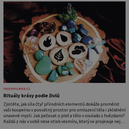
nejsemsama.cz
Rituály krásy podle živlů
Zjistěte, jak síla čtyř přírodních elementů dokáže proměnit
vaši koupelnu v posvátný prostor pro omlazení těla i zklidnění
unavené mysli. Jak pečovat o pleť a tělo v souladu s hvězdami?
Každá z nás v sobě nese otisk vesmíru, který se projevuje nejen
v naší povaze, ale i v potřebách naší pokožky. Ohnivá znamení