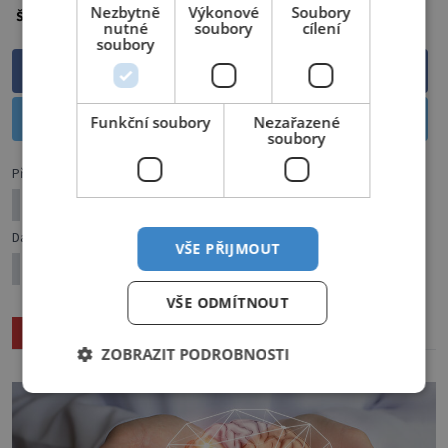
Nezbytně
Výkonové
Soubory
Odpočinek
relax
relaxace
Štítky:
nutné
soubory
cílení
soubory
Sdílet na Facebooku
Sdílet na Twitteru
Funkční soubory
Nezařazené
soubory
Předchozí článek
Rozsviťte stylově
Další článek
VŠE PŘIJMOUT
Chléb náš vezdejší… Jaký mu vybrat chlebník?
VŠE ODMÍTNOUT
Související články
ZOBRAZIT PODROBNOSTI