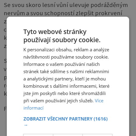
Se svou skoro lesní vůní ulevuje podrážděným
nervům a svou schopností zlepšit prokrvení
zmírňuje únavu a bolesti svalů. Současně
celkově povzbuzuje, proto se doporučuje
Tyto webové stránky
koupel připravovat spíše po ránu, večer by
používají soubory cookie.
zahnala spánek.
K personalizaci obsahu, reklam a analýze
návštěvnosti používáme soubory cookie.
Spařte hrst sušeného rozmarýnu 1 l vroucí
Informace o vašem používání našich
vody a nechte 15 minut louhovat. Pak vlijte do
stránek také sdílíme s našimi reklamními
připravené koupele. Místo výluhu lze použít i
a analytickými partnery, kteří je mohou
rozmarýnový olej nebo rozmarýnovou
kombinovat s dalšími informacemi, které
koupelovou sůl.
jste jim poskytli nebo které shromáždili
při vašem používání jejich služeb.
Více
Foto: Shutterstock
informací
ZOBRAZIT VŠECHNY PARTNERY
(1616)
PŘEHRÁT ČLÁNEK
→