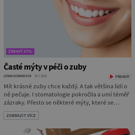
desetkrát méně), a kyselinu listovou. Ale to
není všechno. Obsahuje také důležité
ZDRAVÝ STYL
Časté mýty v péči o zuby
LENKA KORANDOVÁ
30.7.2026
PŘEHRÁT
Mít krásné zuby chce každý. A tak většina lidí o
ně pečuje. I stomatologie pokročila a umí téměř
zázraky. Přesto se některé mýty, které se
tradují, nedaří vyvrátit. Které? Večer místo
ZOBRAZIT VÍCE
čištění snězte jablko Jedna z nejoblíbenějších
pověr už z časů našich babiček, kterou se
rozhodně nevyplatí praktikovat. Jablko