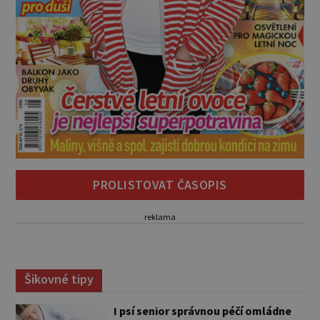
PROLISTOVAT ČASOPIS
reklama
Šikovné tipy
I psí senior správnou péčí omládne