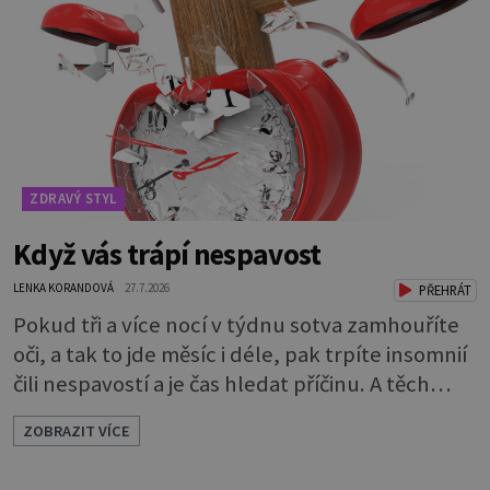
opravdu zuby nevyčistí. Obsahuje sacharidy,
které bakterie v ústech pře
ZDRAVÝ STYL
Když vás trápí nespavost
LENKA KORANDOVÁ
27.7.2026
PŘEHRÁT
Pokud tři a více nocí v týdnu sotva zamhouříte
oči, a tak to jde měsíc i déle, pak trpíte insomnií
čili nespavostí a je čas hledat příčinu. A těch
může být celá řada. Vlastně váš spánek může
ZOBRAZIT VÍCE
rušit skoro cokoli. Nicméně některé důvody
nespavosti jsou častější. Narušený spánkový