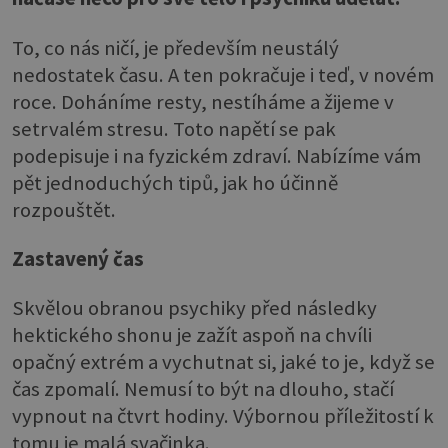
To, co nás ničí, je především neustálý
nedostatek času. A ten pokračuje i teď, v novém
roce. Doháníme resty, nestíháme a žijeme v
setrvalém stresu. Toto napětí se pak
podepisuje i na fyzickém zdraví. Nabízíme vám
pět jednoduchých tipů, jak ho účinně
rozpouštět.
Zastavený čas
Skvělou obranou psychiky před následky
hektického shonu je zažít aspoň na chvíli
opačný extrém a vychutnat si, jaké to je, když se
čas zpomalí. Nemusí to být na dlouho, stačí
vypnout na čtvrt hodiny. Výbornou příležitostí k
tomu je malá svačinka.