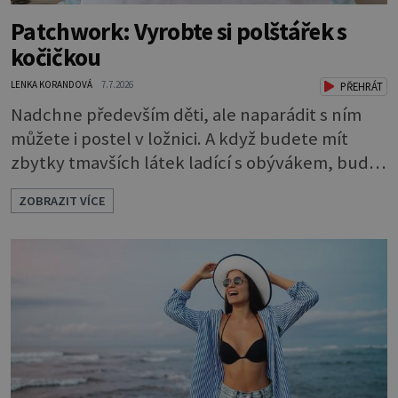
Patchwork: Vyrobte si polštářek s
kočičkou
LENKA KORANDOVÁ
7.7.2026
PŘEHRÁT
Nadchne především děti, ale naparádit s ním
můžete i postel v ložnici. A když budete mít
zbytky tmavších látek ladící s obývákem, bude
se hodit i tam. Budete potřebovat: - zbytky
ZOBRAZIT VÍCE
barevně sladěných bavlněných látek - 0,5 m
látky na vnitřní polštářek - duté vlákno na výplň
- 2 knoflíky - 0,5 m jednostranně nalepovacího
vlizelínu - pravítko a řezák nebo nůžky Přední
strana s aplikací 1. V