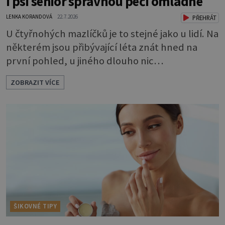
I psí senior správnou péčí omládne
LENKA KORANDOVÁ
22.7.2026
PŘEHRÁT
U čtyřnohých mazlíčků je to stejné jako u lidí. Na
některém jsou přibývající léta znát hned na
první pohled, u jiného dlouho nic
nezaznamenáte. Přesto byste si měli staršího
ZOBRAZIT VÍCE
psa více všímat, aby vám neunikly důležité
signály, že něco není v pořádku. Včasná péče
mu může prodloužit i zkvalitnit život. Hůře
tráví U starších psů je třeba myslet na to, že
mohou mít v nepořádku zažívání.
ŠIKOVNÉ TIPY