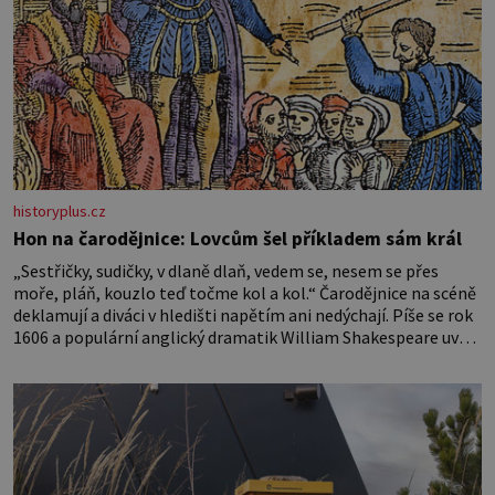
historyplus.cz
Hon na čarodějnice: Lovcům šel příkladem sám král
„Sestřičky, sudičky, v dlaně dlaň, vedem se, nesem se přes
moře, pláň, kouzlo teď točme kol a kol.“ Čarodějnice na scéně
deklamují a diváci v hledišti napětím ani nedýchají. Píše se rok
1606 a populární anglický dramatik William Shakespeare uvádí
svou Tragédii o Macbethovi. Napsal ji pro krále Jakuba I., jenž v
roce 1603 vystřídal