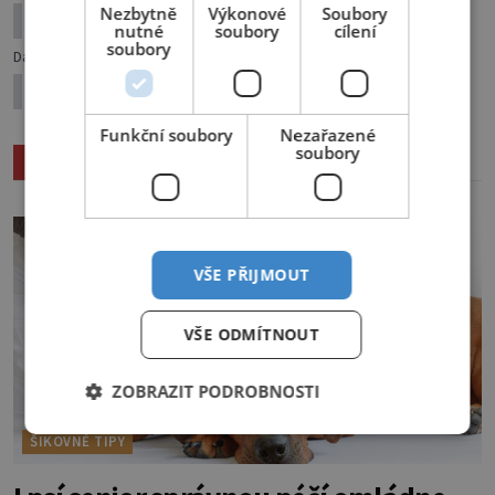
Nezbytně
Výkonové
Soubory
Pusťe si do bytu oranžovou
nutné
soubory
cílení
soubory
Další článek
Maroko: Brána do světa tří kultur
Funkční soubory
Nezařazené
soubory
Související články
VŠE PŘIJMOUT
VŠE ODMÍTNOUT
ZOBRAZIT PODROBNOSTI
ŠIKOVNÉ TIPY