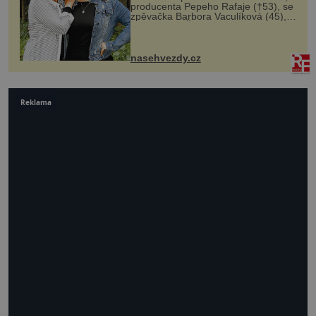
producenta Pepeho Rafaje (†53), se
zpěvačka Barbora Vaculíková (45),
dcera Petry Černocké (75), poprvé
ozvala veřejnosti. Na sociální síti
sdílela, že se snaží fung...
nasehvezdy.cz
Reklama