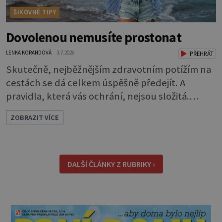
ŠIKOVNÉ TIPY
Dovolenou nemusíte prostonat
LENKA KORANDOVÁ
3.7.2026
PŘEHRÁT
Skutečně, nejběžnějším zdravotním potížím na
cestách se dá celkem úspěšně předejít. A
pravidla, která vás ochrání, nejsou složitá.
Riziko na talíři Drtivou většinu cestovatelských
ZOBRAZIT VÍCE
průjmů vyvolávají fekální bakterie. Do kuchyně
se mohou dostat s přirozeně hnojenou
zeleninou a při nedostatečné hygieně při
přípravě a výdeji jídla se snadno rozšíří ze
DALŠÍ ČLÁNKY Z RUBRIKY ›
zeleninového salátu i na další potraviny. Dobro