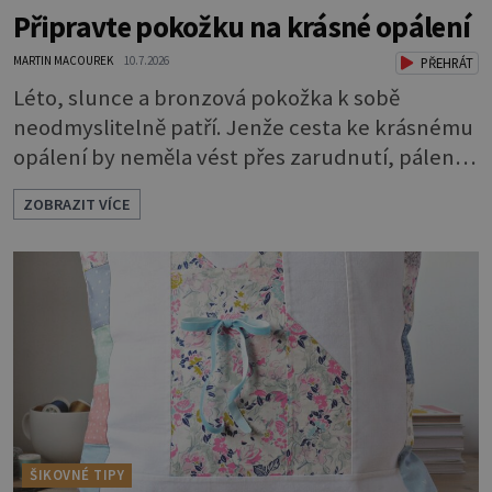
Připravte pokožku na krásné opálení
MARTIN MACOUREK
10.7.2026
PŘEHRÁT
Léto, slunce a bronzová pokožka k sobě
neodmyslitelně patří. Jenže cesta ke krásnému
opálení by neměla vést přes zarudnutí, pálení a
loupající se kůže. Spálená pokožka není
ZOBRAZIT VÍCE
známkou „základu“ pro opálení, ale reakcí na
nadměrné UV záření. Pokud chcete, aby pleť i
pokožka těla vypadaly zdravě, hladce a opálení
vydrželo co nejdéle, vyplatí se začít s přípravou
už několik týdnů před první dovolenou.
ŠIKOVNÉ TIPY