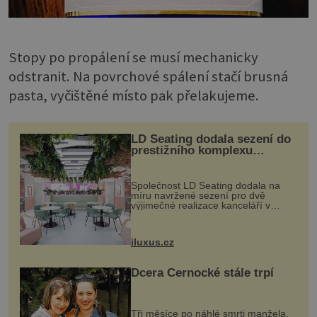
Stopy po propálení se musí mechanicky
odstranit. Na povrchové spálení stačí brusná
pasta, vyčištěné místo pak přelakujeme.
LD Seating dodala sezení do
prestižního komplexu
MediaCityUK v Salfordu
Společnost LD Seating dodala na
míru navržené sezení pro dvě
výjimečné realizace kanceláří v
areálu MediaCityUK v anglickém
Salfordu – konkrétně do budov Blue
Tower a Orange Tower. Komplex
iluxus.cz
budov Media...
Dcera Černocké stále trpí
Tři měsíce po náhlé smrti manžela,