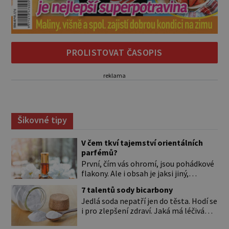
PROLISTOVAT ČASOPIS
reklama
Šikovné tipy
V čem tkví tajemství orientálních
parfémů?
První, čím vás ohromí, jsou pohádkové
flakony. Ale i obsah je jaksi jiný,
svůdnější a vábivější než vůně z našich
7 talentů sody bicarbony
parfumérií. Čím to? V arabské kultuře
Jedlá soda nepatří jen do těsta. Hodí se
mají vůně mnohem delší tradici než
i pro zlepšení zdraví. Jaká má léčivá
v naší. Jejich původní účel byl nejspíš
použití? Úplně na začátku je důležité si
hygienický. Co je čisté, to voní. Jak