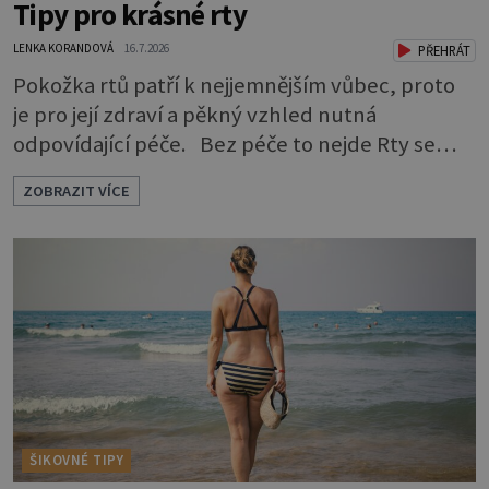
Tipy pro krásné rty
LENKA KORANDOVÁ
16.7.2026
PŘEHRÁT
Pokožka rtů patří k nejjemnějším vůbec, proto
je pro její zdraví a pěkný vzhled nutná
odpovídající péče. Bez péče to nejde Rty se
neliší jen barvou, ale také mnohem tenčí
ZOBRAZIT VÍCE
povrchovou vrstvou než ostatní pleť a pokožka.
Nezvláčňují je žádné mazové žlázy, proto jsou
rty mnohem choulostivější a náchylné k
vysychání a praskání. Balzám na rty je proto
nutnou základní výbavou, pokud chce
ŠIKOVNÉ TIPY