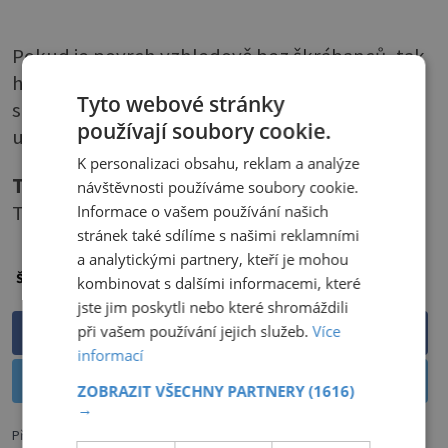
Pokud je povrch vzhledově bez škrábanců, tak
ho už jen ošetříme papírovou utěrkou
Tyto webové stránky
s leštidlem a nakonec přetřeme suchou
používají soubory cookie.
utěrkou.
K personalizaci obsahu, reklam a analýze
Text
: Lenka Korandová,
foto
: Shutterstock,
návštěvnosti používáme soubory cookie.
Trachea
Informace o vašem používání našich
stránek také sdílíme s našimi reklamními
a analytickými partnery, kteří je mohou
dřevo
nábytek
oprava nábytku
Štítky:
kombinovat s dalšími informacemi, které
jste jim poskytli nebo které shromáždili
při vašem používání jejich služeb.
Více
Sdílet na Facebooku
informací
Sdílet na Twitteru
ZOBRAZIT VŠECHNY PARTNERY
(1616)
→
Předchozí článek