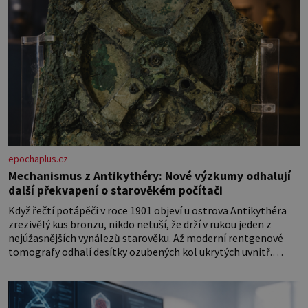
epochaplus.cz
Mechanismus z Antikythéry: Nové výzkumy odhalují
další překvapení o starověkém počítači
Když řečtí potápěči v roce 1901 objeví u ostrova Antikythéra
zrezivělý kus bronzu, nikdo netuší, že drží v rukou jeden z
nejúžasnějších vynálezů starověku. Až moderní rentgenové
tomografy odhalí desítky ozubených kol ukrytých uvnitř.
Mechanismus z Antikythéry je dnes považován za nejstarší
známý analogový počítač na světě. Přesto ani po více než sto
letech výzkumu