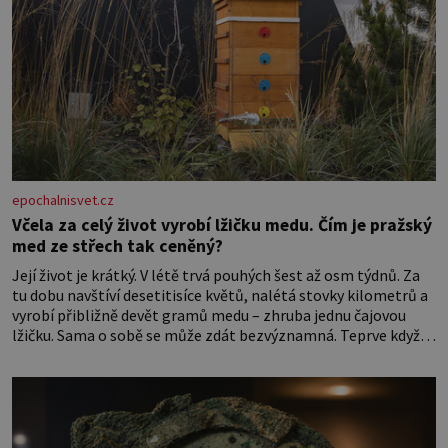
epochalnisvet.cz
Včela za celý život vyrobí lžičku medu. Čím je pražský
med ze střech tak ceněný?
Její život je krátký. V létě trvá pouhých šest až osm týdnů. Za
tu dobu navštíví desetitisíce květů, nalétá stovky kilometrů a
vyrobí přibližně devět gramů medu – zhruba jednu čajovou
lžičku. Sama o sobě se může zdát bezvýznamná. Teprve když
se spojí s dalšími desítkami tisíc příslušnic svého včelstva,
vznikne jeden z nejdokonalejších organismů