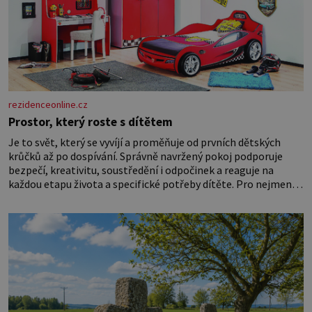
rezidenceonline.cz
Prostor, který roste s dítětem
Je to svět, který se vyvíjí a proměňuje od prvních dětských
krůčků až po dospívání. Správně navržený pokoj podporuje
bezpečí, kreativitu, soustředění i odpočinek a reaguje na
každou etapu života a specifické potřeby dítěte. Pro nejmenší
je klíčová jednoduchost, měkkost a bezpečí, proto by pokoj
miminka měl působit především klidně a útulně. Předškolní
věk je