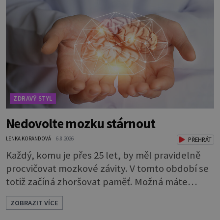
ZDRAVÝ STYL
Nedovolte mozku stárnout
LENKA KORANDOVÁ
6.8.2026
PŘEHRÁT
Každý, komu je přes 25 let, by měl pravidelně
procvičovat mozkové závity. V tomto období se
totiž začíná zhoršovat paměť. Možná máte
problém vzpomenout si na jméno kolegy z
ZOBRAZIT VÍCE
práce. Nebo marně v paměti lovíte název