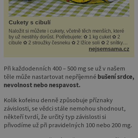
Cukety s cibulí
Naložit si můžete i cukety, včetně těch menších, které
by už nestihly dorůst. Potřebujete: ✿ 1 kg cuket ✿ 2
cibule ✿ 2 stroužky česneku ✿ 2 lžíce soli ✿ 2 snítky
kopru ✿ hrst petrželky Nálev: ✿ 400 m...
nejsemsama.cz
Při každodenních 400 – 500 mg se už v našem
těle může nastartovat nepříjemné
bušení srdce,
nevolnost nebo nespavost.
Kolik kofeinu denně způsobuje příznaky
závislosti, se vědci stále nemohou shodnout,
někteří tvrdí, že určitý typ závislosti si
přivodíme už při pravidelných 100 nebo 200 mg.