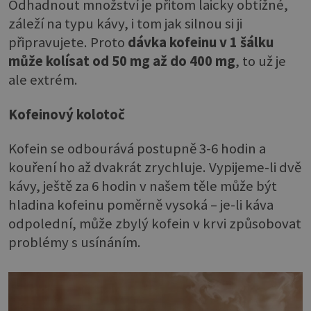
Odhadnout množství je přitom laicky obtížné,
záleží na typu kávy, i tom jak silnou si ji
připravujete. Proto
dávka kofeinu v 1 šálku
může kolísat od 50 mg až do 400 mg
, to už je
ale extrém.
Kofeinový kolotoč
Kofein se odbourává postupně 3-6 hodin a
kouření ho až dvakrát zrychluje. Vypijeme-li dvě
kávy, ještě za 6 hodin v našem těle může být
hladina kofeinu poměrně vysoká – je-li káva
odpolední, může zbylý kofein v krvi způsobovat
problémy s usínáním.