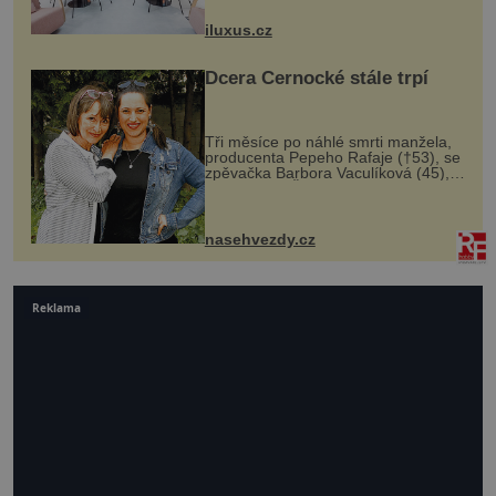
Salfordu – konkrétně do budov Blue
Tower a Orange Tower. Komplex
iluxus.cz
budov Media...
Dcera Černocké stále trpí
Tři měsíce po náhlé smrti manžela,
producenta Pepeho Rafaje (†53), se
zpěvačka Barbora Vaculíková (45),
dcera Petry Černocké (75), poprvé
ozvala veřejnosti. Na sociální síti
sdílela, že se snaží fung...
nasehvezdy.cz
Reklama