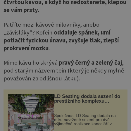
čtvrtou kávou, a když ho nedostanete, klepou
se vám prsty.
Patříte mezi kávové milovníky, anebo
„závisláky“? Kofein
oddaluje spánek, umí
potlačit fyzickou únavu, zvyšuje tlak, zlepší
prokrvení mozku
.
Mimo kávu ho skrývá
pravý černý a zelený čaj
,
pod starým názvem tein (který je někdy mylně
považován za odlišnou látku).
LD Seating dodala sezení do
prestižního komplexu
MediaCityUK v Salfordu
Společnost LD Seating dodala na
míru navržené sezení pro dvě
výjimečné realizace kanceláří v
areálu MediaCityUK v anglickém