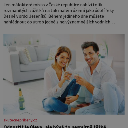
Jen málokteré místo v České republice nabízí tolik
rozmanitých zážitků na tak malém území jako údolí řeky
Desné v srdci Jeseníků. Během jediného dne můžete
nahlédnout do útrob jedné z nejvýznamnějších vodních
elektráren v Evropě, vydat se na horské hřebeny, projet se na
koloběžce a den zakončit poznáváním památek ve Velkých
Losinách nebo v termálním
skutecnepribehy.cz
Odpustit je úleva, ale bývá to nesmírně těžké