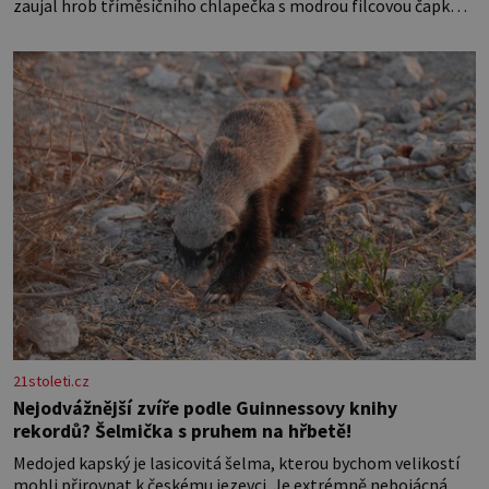
zaujal hrob tříměsíčního chlapečka s modrou filcovou čapkou,
z níž se draly blonďaté vlásky. Fakt, že jsou těla dávných lidí
nesmírně dobře zachovalá, přičítají odborníci zdejším
klimatickým podmínkám. Sucho, prosolené písky a extrémně
21stoleti.cz
Nejodvážnější zvíře podle Guinnessovy knihy
rekordů? Šelmička s pruhem na hřbetě!
Medojed kapský je lasicovitá šelma, kterou bychom velikostí
mohli přirovnat k českému jezevci. Je extrémně nebojácná,