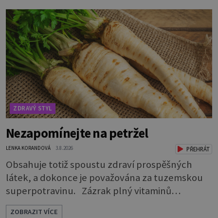
pro většinu populace běžné. Její základní
složky– sodík a chlór – jsou zásadní pro správné
hospodaření organismu s tekutinami. Pomáhají
totiž udrž
ZDRAVÝ STYL
Nezapomínejte na petržel
LENKA KORANDOVÁ
3.8.2026
PŘEHRÁT
Obsahuje totiž spoustu zdraví prospěšných
látek, a dokonce je považována za tuzemskou
superpotravinu. Zázrak plný vitaminů
V petrželi najdete vitaminy B1, B2, B3, B6,
ZOBRAZIT VÍCE
provitamin A, vitamin E a velké množství