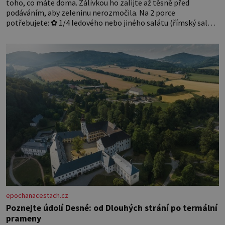
toho, co máte doma. Zálivkou ho zalijte až těsně před
podáváním, aby zeleninu nerozmočila. Na 2 porce
potřebujete: ✿ 1/4 ledového nebo jiného salátu (římský salát,
polníček…) ✿ 1 malá konzerva kukuřice ✿ ½ okurky ✿ 2
rajčata Zálivka: ✿ 4 lžíce olivového oleje ✿ 1 lžíci citronové
šťávy ✿ ½ stroužku
epochanacestach.cz
Poznejte údolí Desné: od Dlouhých strání po termální
prameny