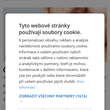
vitamínu C (nejvíce ho má nať, dokonce třikrát
více než pomeranč, v kořeni je také, ale je ho
desetkrát méně), a kyselinu listovou. Ale to
Tyto webové stránky
není všechno. Obsahuje také důležité
používají soubory cookie.
K personalizaci obsahu, reklam a analýze
návštěvnosti používáme soubory cookie.
Informace o vašem používání našich
ZDRAVÝ STYL
stránek také sdílíme s našimi reklamními
a analytickými partnery, kteří je mohou
Časté mýty v péči o zuby
kombinovat s dalšími informacemi, které
jste jim poskytli nebo které shromáždili
LENKA KORANDOVÁ
30.7.2026
PŘEHRÁT
při vašem používání jejich služeb.
Více
Mít krásné zuby chce každý. A tak většina lidí o
informací
ně pečuje. I stomatologie pokročila a umí téměř
ZOBRAZIT VŠECHNY PARTNERY
(1616)
zázraky. Přesto se některé mýty, které se
→
tradují, nedaří vyvrátit. Které? Večer místo
ZOBRAZIT VÍCE