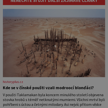
NENECHTE SI UJÍT DALŠÍ ZAJÍMAVÉ ČLÁNKY
sladěných bavlněných látek – 0,5 m
látky na vnitřní polštářek – duté
vlákno na výplň – 2 knoflíky – 0,5 m
jednostranně nalepovacího […]
historyplus.cz
Kde se v čínské poušti vzali modroocí blonďáci?
V poušti Taklamakan byla koncem minulého století objevena
stovka hrobů s téměř netknutými mumiemi. Všichni mrtví byli
pohřbeni s úctou a četnými milodary. Asi nejvíc přitom vědce