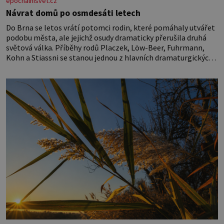
epochalnisvet.cz
Návrat domů po osmdesáti letech
Do Brna se letos vrátí potomci rodin, které pomáhaly utvářet
podobu města, ale jejichž osudy dramaticky přerušila druhá
světová válka. Příběhy rodů Placzek, Löw-Beer, Fuhrmann,
Kohn a Stiassni se stanou jednou z hlavních dramaturgických
linií festivalu židovské kultury ŠTETL FEST 2026. Některé
návraty nejsou jednoduché. Místa, která si člověk pamatuje z
rodinných vyprávění, už dávno