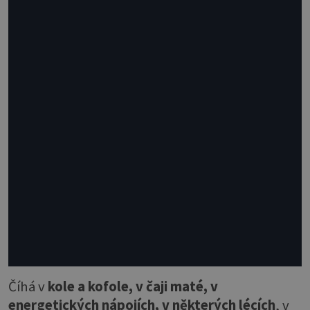
Číhá v
kole a kofole, v čaji maté, v
energetických nápojích, v některých lécích
, v