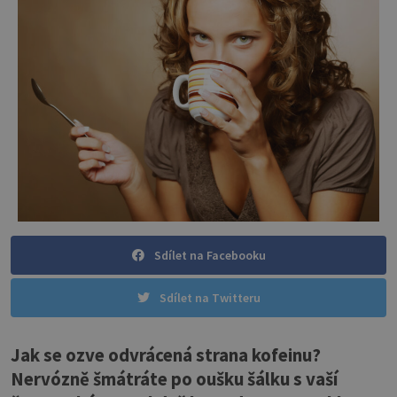
Sdílet na Facebooku
Sdílet na Twitteru
Jak se ozve odvrácená strana kofeinu?
Nervózně šmátráte po oušku šálku s vaší