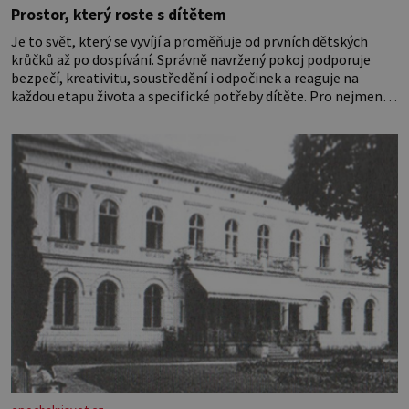
Prostor, který roste s dítětem
Je to svět, který se vyvíjí a proměňuje od prvních dětských
krůčků až po dospívání. Správně navržený pokoj podporuje
bezpečí, kreativitu, soustředění i odpočinek a reaguje na
každou etapu života a specifické potřeby dítěte. Pro nejmenší
je klíčová jednoduchost, měkkost a bezpečí, proto by pokoj
miminka měl působit především klidně a útulně. Předškolní
věk je