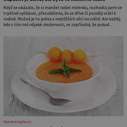
Když se ukázalo, že si manžel našel milenku, rozhodla jsem se
trpělivě vyčkávat, přesvědčena, že se dříve či později vrátí k
rodině. Možná je to jedna z nejtěžších věcí na světě. Ale každý,
kdo s tím má nějaké zkušenosti, se zapřísahá, že pokud
odpustíte, znatelně se vám uleví. Když se ke mně doneslo, že si
manžel pořídil milenku,
tisicereceptu.cz