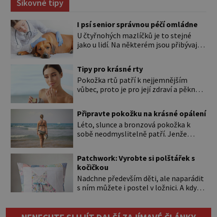
Šikovné tipy
I psí senior správnou péčí omládne
U čtyřnohých mazlíčků je to stejné
jako u lidí. Na některém jsou přibývající
léta znát hned na první pohled, u
jiného dlouho nic nezaznamenáte.
Tipy pro krásné rty
Přesto byste si měli staršího psa více
Pokožka rtů patří k nejjemnějším
všímat, aby vám neunikly důležité
vůbec, proto je pro její zdraví a pěkný
signály, že něco není v pořádku. Včasná
vzhled nutná odpovídající péče. Bez
péče mu může prodloužit i zkvalitnit
péče to nejde Rty se neliší jen barvou,
život. Hůře tráví U starších […]
Připravte pokožku na krásné opálení
ale také mnohem tenčí povrchovou
Léto, slunce a bronzová pokožka k
vrstvou než ostatní pleť a pokožka.
sobě neodmyslitelně patří. Jenže
Nezvláčňují je žádné mazové žlázy,
cesta ke krásnému opálení by neměla
proto jsou rty mnohem choulostivější
vést přes zarudnutí, pálení a loupající
a náchylné k vysychání a praskání.
Patchwork: Vyrobte si polštářek s
se kůže. Spálená pokožka není
Balzám na […]
kočičkou
známkou „základu“ pro opálení, ale
Nadchne především děti, ale naparádit
reakcí na nadměrné UV záření. Pokud
s ním můžete i postel v ložnici. A když
chcete, aby pleť i pokožka těla
budete mít zbytky tmavších látek
vypadaly zdravě, hladce a opálení
ladící s obývákem, bude se hodit i tam.
vydrželo co nejdéle, vyplatí se začít
Budete potřebovat: – zbytky barevně
[…]