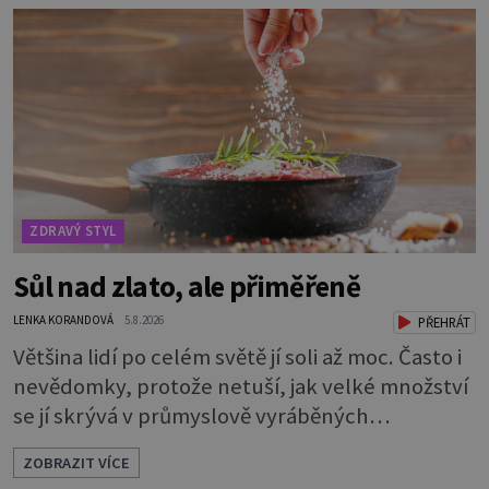
knížky, kterou jste nedávno přečetli. Je to
opravdu tak, s věkem jako kdyby se paměť
rozhodla stávkovat. Cvičte tělo i mozek
Procvičujte mozkové závity. Není to nijak slož
ZDRAVÝ STYL
Sůl nad zlato, ale přiměřeně
LENKA KORANDOVÁ
5.8.2026
PŘEHRÁT
Většina lidí po celém světě jí soli až moc. Často i
nevědomky, protože netuší, jak velké množství
se jí skrývá v průmyslově vyráběných
potravinách, dokonce i těch sladkých. Sůl je
ZOBRAZIT VÍCE
zdravá Ale v ani ne třetinovém množství, než je