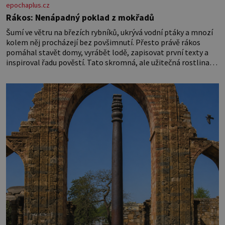
epochaplus.cz
Rákos: Nenápadný poklad z mokřadů
Šumí ve větru na březích rybníků, ukrývá vodní ptáky a mnozí
kolem něj procházejí bez povšimnutí. Přesto právě rákos
pomáhal stavět domy, vyrábět lodě, zapisovat první texty a
inspiroval řadu pověstí. Tato skromná, ale užitečná rostlina
provází člověka už tisíce let. Většina lidí vnímá rákos jen jako
obyčejnou kulisu letního koupání. Stačí se však podívat