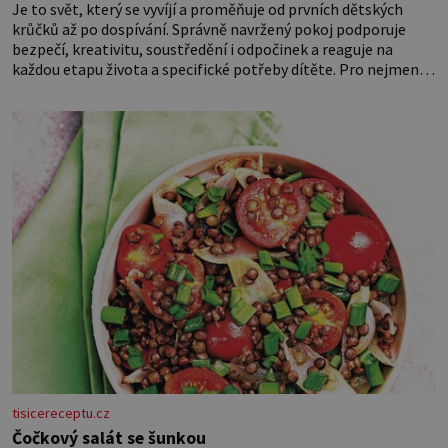
Je to svět, který se vyvíjí a proměňuje od prvních dětských
krůčků až po dospívání. Správně navržený pokoj podporuje
bezpečí, kreativitu, soustředění i odpočinek a reaguje na
každou etapu života a specifické potřeby dítěte. Pro nejmenší
je klíčová jednoduchost, měkkost a bezpečí, proto by pokoj
miminka měl působit především klidně a útulně. Předškolní
věk je
tisicereceptu.cz
Čočkový salát se šunkou