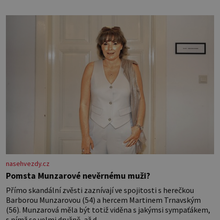
nasehvezdy.cz
Pomsta Munzarové nevěrnému muži?
Přímo skandální zvěsti zaznívají ve spojitosti s herečkou
Barborou Munzarovou (54) a hercem Martinem Trnavským
(56). Munzarová měla být totiž viděna s jakýmsi sympaťákem,
s nímž se velmi družně, až d