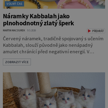
VOLNÝ ČAS
Náramky Kabbalah jako
plnohodnotný zlatý šperk
MARTIN MACOUREK
9.5.2026
PŘEHRÁT
Červený náramek, tradičně spojovaný s učením
Kabbalah, slouží původně jako nenápadný
amulet chránící před negativní energií. V
současné šperkařské tvorbě se však tento
ZOBRAZIT VÍCE
symbol posouvá na zcela novou úroveň. Značka
Aurino racionálně spojuje historický význam
červené šňůrky s trvalou hodnotou drahého
kovu, čímž vzniká elegantní a plnohodnotný
šperk vhodný pro každodenní nošení. Náramky
Kabbalah z