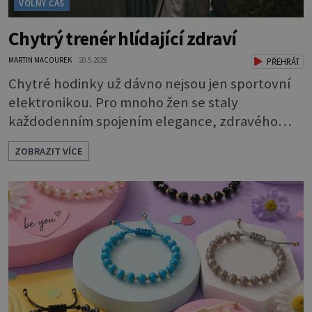
VOLNÝ ČAS
Chytrý trenér hlídající zdraví
MARTIN MACOUREK
20.5.2026
PŘEHRÁT
Chytré hodinky už dávno nejsou jen sportovní
elektronikou. Pro mnoho žen se staly
každodenním spojením elegance, zdravého
životního stylu a moderních technologií.
ZOBRAZIT VÍCE
Huawei dnes ukazuje, že smartwatch mohou
působit stejně stylově jako klasické hodinky — a
současně nabídnout překvapivě sofistikované
funkce pro péči o zdraví i aktivní život.
Elegantní design, tenké profily, kvalitní
materiály a