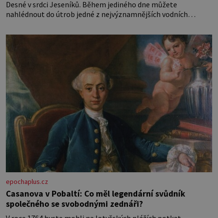
Desné v srdci Jeseníků. Během jediného dne můžete
nahlédnout do útrob jedné z nejvýznamnějších vodních
elektráren v Evropě, vydat se na horské hřebeny, projet se na
koloběžce a den zakončit poznáváním památek ve Velkých
Losinách nebo v termálním
epochaplus.cz
Casanova v Pobaltí: Co měl legendární svůdník
společného se svobodnými zednáři?
V roce 1764 byste mohli na lotyšských plážích potkat