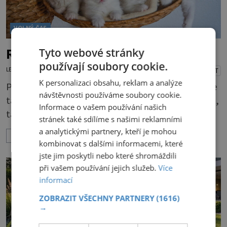
VOLNÝ ČAS
Ragdoll vás okouzlí
Tyto webové stránky
používají soubory cookie.
LENKA KORANDOVÁ
7.5.2026
PŘEHRÁT
K personalizaci obsahu, reklam a analýze
Pokud se poohlížíte po kočičce, ale chtěli byste
návštěvnosti používáme soubory cookie.
takovou, která by měla také trochu psí povahu,
Informace o vašem používání našich
tak ragdollka, jak jí lidé říkají, je ta správná
stránek také sdílíme s našimi reklamními
volba. Ne nadarmo se jí říká také kočkopes. Má
a analytickými partnery, kteří je mohou
ZOBRAZIT VÍCE
krásné modré oči, které vás hned uhranou, a
kombinovat s dalšími informacemi, které
jemný kožíšek. A je opravdu hodně veliká. To je
jste jim poskytli nebo které shromáždili
asi první dojem. Kocour může vážit až 10
při vašem používání jejich služeb.
Více
informací
kilogramů, kočička jen o něco méně. Dlouhá srst
a chlupatý oca
ZOBRAZIT VŠECHNY PARTNERY
(1616)
→