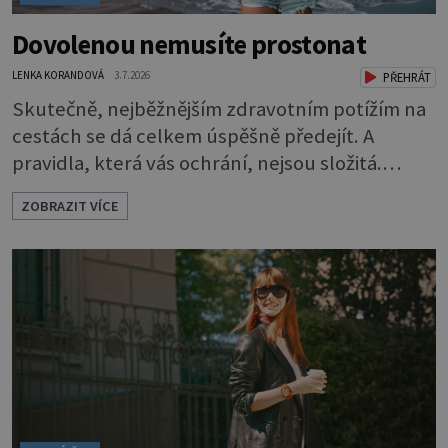
Dovolenou nemusíte prostonat
LENKA KORANDOVÁ
3.7.2026
PŘEHRÁT
Skutečně, nejběžnějším zdravotním potížím na
cestách se dá celkem úspěšně předejít. A
pravidla, která vás ochrání, nejsou složitá.
Riziko na talíři Drtivou většinu cestovatelských
ZOBRAZIT VÍCE
průjmů vyvolávají fekální bakterie. Do kuchyně
se mohou dostat s přirozeně hnojenou
zeleninou a při nedostatečné hygieně při
přípravě a výdeji jídla se snadno rozšíří ze
zeleninového salátu i na další potraviny. Dobro