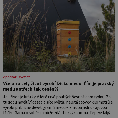
epochalnisvet.cz
Včela za celý život vyrobí lžičku medu. Čím je pražský
med ze střech tak ceněný?
Její život je krátký. V létě trvá pouhých šest až osm týdnů. Za
tu dobu navštíví desetitisíce květů, nalétá stovky kilometrů a
vyrobí přibližně devět gramů medu – zhruba jednu čajovou
lžičku. Sama o sobě se může zdát bezvýznamná. Teprve když
se spojí s dalšími desítkami tisíc příslušnic svého včelstva,