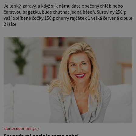
Je lehký, zdravý, a když si k němu dáte opečený chléb nebo
čerstvou bagetku, bude chutnat jedna báseň. Suroviny 250 g
vaší oblíbené čočky 150 g cherry rajčátek 1 velká červená cibule
2 lžíce
skutecnepribehy.cz
Souseda mi poslalo samo nebe!