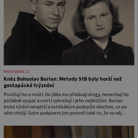
historyplus.cz
Kněz Bohuslav Burian: Metody StB byly horší než
gestapácké trýznění
Ponižují ho a mlátí. Do jídla mu přidávají drogy, nenechají ho
pořádně vyspat a smrtí vyhrožují i jeho nejbližším. Burian
kruté týrání nevydrží a estébákům podepíše všechno, co po
něm chtějí. Svým podpisem jim potvrdí také to, že na něj
během výslechů nikdo nevyvíjel fyzický ani psychický nátlak.
Syn brněnského řezníka chce být knězem a