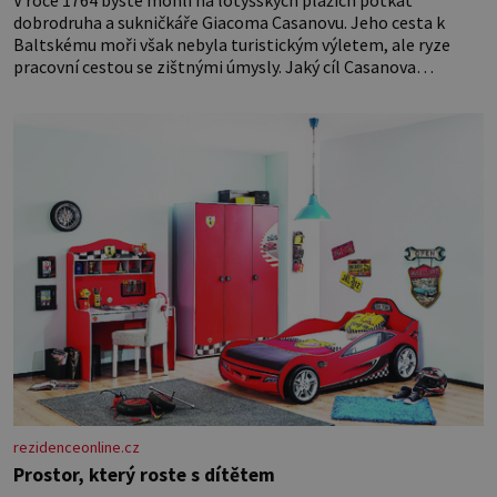
dobrodruha a sukničkáře Giacoma Casanovu. Jeho cesta k
Baltskému moři však nebyla turistickým výletem, ale ryze
pracovní cestou se zištnými úmysly. Jaký cíl Casanova
sledoval, když se například procházel uličkami lotyšské Rigy?
Casanova v Pobaltí kontaktoval tamní zednářské lóže. Nebyl v
této oblasti žádným nováčkem, protože do zednářské
rezidenceonline.cz
Prostor, který roste s dítětem