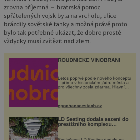
zrovna příjemná – bratrská pomoc
spřátelených vojsk byla na vrcholu, ulice
brázdily sovětské tanky a možná právě proto
bylo tak potřebné ukázat, že dobro prostě
vždycky musí zvítězit nad zlem.
ROUDNICKÉ VINOBRANÍ
Letos poprvé podle nového konceptu
– přímo v historickém jádru města a
pro všechny zcela zdarma. Hlavní
program se odehraje na Karlově a
Husově náměstí. Návštěvníci se
mohou těšit na víno, burčák, pes...
epochanacestach.cz
LD Seating dodala sezení do
prestižního komplexu
MediaCityUK v Salfordu
Společnost LD Seating dodala na