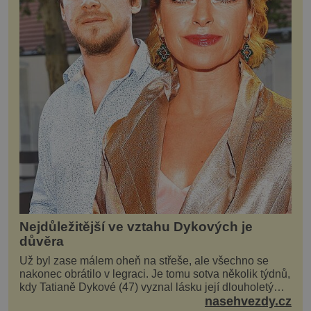
Nejdůležitější ve vztahu Dykových je
důvěra
Už byl zase málem oheň na střeše, ale všechno se
nakonec obrátilo v legraci. Je tomu sotva několik týdnů,
kdy Tatianě Dykové (47) vyznal lásku její dlouholetý
kolega a kamarád. Lidé si hned mysleli, ž...
nasehvezdy.cz