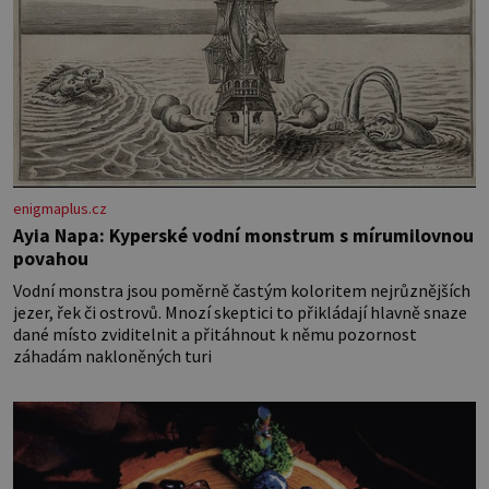
enigmaplus.cz
Ayia Napa: Kyperské vodní monstrum s mírumilovnou
povahou
Vodní monstra jsou poměrně častým koloritem nejrůznějších
jezer, řek či ostrovů. Mnozí skeptici to přikládají hlavně snaze
dané místo zviditelnit a přitáhnout k němu pozornost
záhadám nakloněných turi