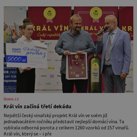
vznikne jeden z nejdokonalejších organismů
iluxus.cz
Král vín začíná třetí dekádu
Největší český vinařský projekt Král vín ve svém již
jednadvacátém ročníku představil nejlepší domácí vína. Ta
vybírala odborná porota z celkem 1260 vzorků od 157 vinařů.
Král vín, který se – i pře