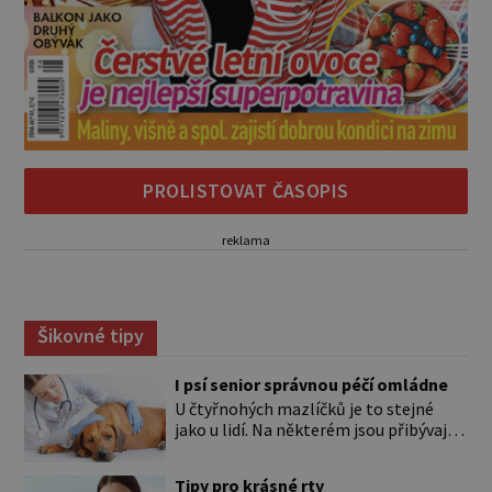
PROLISTOVAT ČASOPIS
reklama
Šikovné tipy
I psí senior správnou péčí omládne
U čtyřnohých mazlíčků je to stejné
jako u lidí. Na některém jsou přibývající
léta znát hned na první pohled, u
jiného dlouho nic nezaznamenáte.
Tipy pro krásné rty