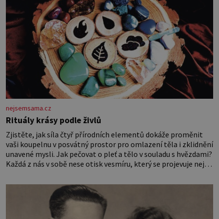
nejsemsama.cz
Rituály krásy podle živlů
Zjistěte, jak síla čtyř přírodních elementů dokáže proměnit
vaši koupelnu v posvátný prostor pro omlazení těla i zklidnění
unavené mysli. Jak pečovat o pleť a tělo v souladu s hvězdami?
Každá z nás v sobě nese otisk vesmíru, který se projevuje nejen
v naší povaze, ale i v potřebách naší pokožky. Ohnivá znamení
Ženy narozené ve znamení Berana, Lva a Střelce v sobě nesou
žár, odvahu a neutuchající elán. Vaše