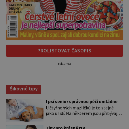
PROLISTOVAT ČASOPIS
reklama
Šikovné tipy
I psí senior správnou péčí omládne
U čtyřnohých mazlíčků je to stejné
jako u lidí. Na některém jsou přibývající
léta znát hned na první pohled, u
jiného dlouho nic nezaznamenáte.
Tipy pro krásné rty