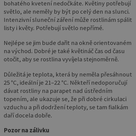
bohatého kvetení nedočkáte. Květiny potřebují
světlo, ale neměly by být po celý den na slunci.
Intenzivní sluneční záření může rostlinám spálit
listy i květy. Potřebují světlo nepřímé.
Nejlépe se jim bude dařit na okně orientovaném
na východ. Dobré je také květináč čas od času
otočit, aby se rostlina vyvíjela stejnoměrně.
Důležitá je teplota, která by neměla přesáhnout
25 °C, ideální je 21–22 °C. Někteří nedoporučují
dávat rostliny na parapet nad ústředním
topením, ale ukazuje se, že při dobré cirkulaci
vzduchu a při dodržení teploty, se tam fialkám
daří docela dobře.
Pozor na zálivku