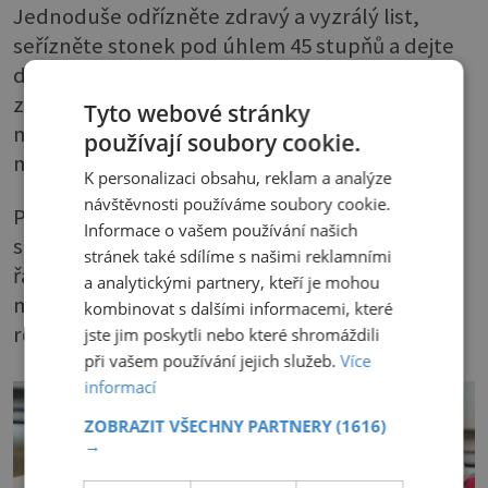
Jednoduše odřízněte zdravý a vyzrálý list,
seřízněte stonek pod úhlem 45 stupňů a dejte
do sklenice s vodou. Až se objeví kořínky,
zasaďte ho. Nebo list rovnou zasaďte do
Tyto webové stránky
malého květináče naplněného zeminou. Půda
používají soubory cookie.
musí být vlhká.
K personalizaci obsahu, reklam a analýze
návštěvnosti používáme soubory cookie.
Poté květináč zakryjte průhledným plastovým
Informace o vašem používání našich
sáčkem. Asi za 8 týdnů zakoření a na spodku
stránek také sdílíme s našimi reklamními
řapíku začnou vyrůstat nové rostlinky. Ty
a analytickými partnery, kteří je mohou
můžete nechat tak nebo je ještě opatrně
kombinovat s dalšími informacemi, které
rozdělit.
jste jim poskytli nebo které shromáždili
při vašem používání jejich služeb.
Více
informací
ZOBRAZIT VŠECHNY PARTNERY
(1616)
→