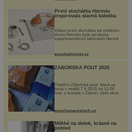
První sluchátka Hermés
inspirovala slavná kabelka
Vůbec první sluchátka od módního
domu Hermès byla vyrobena
experimentálním laboratoří Hermès
Ateliers Horizons. Elegantní gadget
si vyžádal dva roky vývoje a chlubí
se ručně šitou hovězí kůží a
epochalnisvet.cz
kovový...
ZÁBOŘSKÁ POUŤ 2025
Tradiční Zábořská pouť, která se
koná v neděli 7.9.2025 od 11:00
hod. u kostela v Záboří, části obce
Kly u Mělníka. V programu naleznete
komentovanou prohlídku kostela,
dobovou hudbu, řemesla, atrakce...
epochanacestach.cz
Měkké na dotek, krásné na
pohled