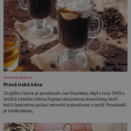
tisicereceptu.cz
Pravá irská káva
Za jejího tvůrce je považován Joe Sharidan, když v roce 1943 u
letiště irského města Foynes obsluhoval Američany, kteří
kvůli špatnému počasí nemohli pokračovat v cestě. Povzbudil
je tehdy kávou,