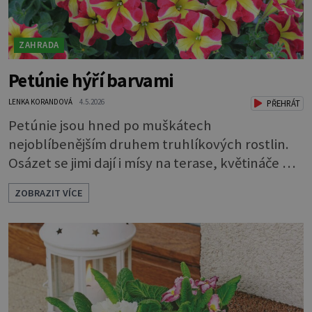
ZAHRADA
Petúnie hýří barvami
LENKA KORANDOVÁ
4.5.2026
PŘEHRÁT
Petúnie jsou hned po muškátech
nejoblíbenějším druhem truhlíkových rostlin.
Osázet se jimi dají i mísy na terase, květináče na
balkoně, a dokonce i záhony. Každoročně se
ZOBRAZIT VÍCE
rozsáhlá nabídka petúnií a jejich nejbližších
příbuzných surfinií rozrůstá o nové a nové
druhy a kultivary. Ty se vzhledem buď prolínají
a zdánlivě splývají, nebo se naopak výrazně liší
od svých předchůdkyň. Ja