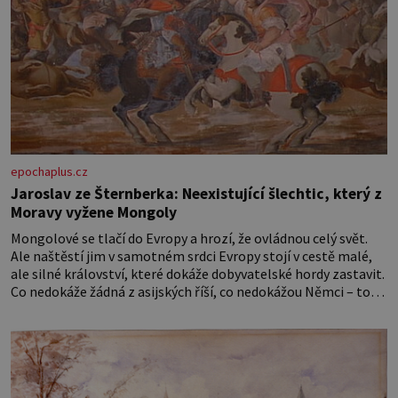
epochaplus.cz
Jaroslav ze Šternberka: Neexistující šlechtic, který z
Moravy vyžene Mongoly
Mongolové se tlačí do Evropy a hrozí, že ovládnou celý svět.
Ale naštěstí jim v samotném srdci Evropy stojí v cestě malé,
ale silné království, které dokáže dobyvatelské hordy zastavit.
Co nedokáže žádná z asijských říší, co nedokážou Němci – to
dokáže český král. Nebo že by ne? Mongolové od roku 1223
postupují podél Kaspického a Azovského moře,