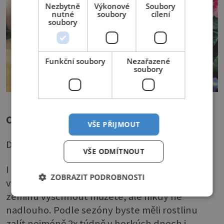
Nezbytně
Výkonové
Soubory
nutné
soubory
cílení
soubory
Funkční soubory
Nezařazené
soubory
Co když nekvetou?
VŠE PŘIJMOUT
Důvodů může být víc.
VŠE ODMÍTNOUT
I když se říká, že fialkám nevadí občasné
ZOBRAZIT PODROBNOSTI
vyschnutí, může to být jedna z příčin. Nechat
zeminu vyschnout můžete, ale nikdy ne
nadlouho. Podle sezóny byste měli rostlinu
zalít nejméně 2x týdně v horkých dnech i