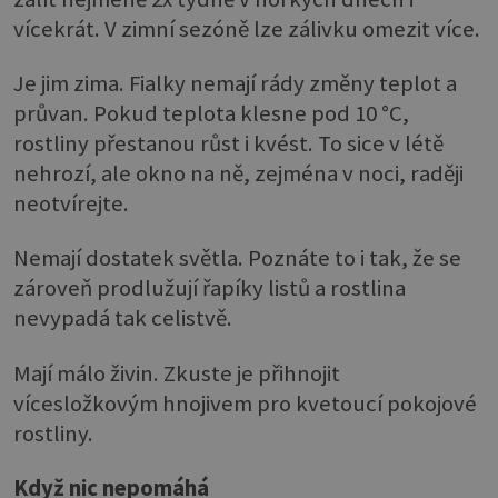
vícekrát. V zimní sezóně lze zálivku omezit více.
Je jim zima. Fialky nemají rády změny teplot a
průvan. Pokud teplota klesne pod 10 °C,
rostliny přestanou růst i kvést. To sice v létě
nehrozí, ale okno na ně, zejména v noci, raději
neotvírejte.
Nemají dostatek světla. Poznáte to i tak, že se
zároveň prodlužují řapíky listů a rostlina
nevypadá tak celistvě.
Mají málo živin. Zkuste je přihnojit
vícesložkovým hnojivem pro kvetoucí pokojové
rostliny.
Když nic nepomáhá