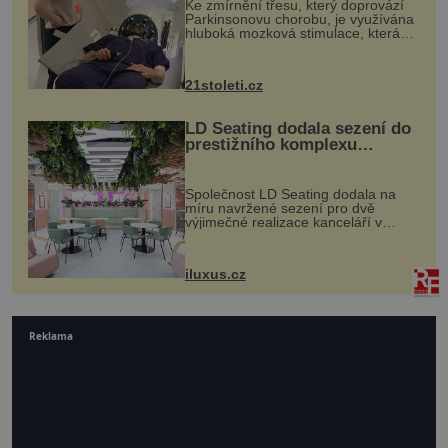
Ke zmírnění třesu, který doprovází
Parkinsonovu chorobu, je využívána
hluboká mozková stimulace, která
však vyžaduje vysoce invazivní
zákrok. Ultrazvuk zase není vhodný
k dostatečně přesnému zacílení ...
21stoleti.cz
LD Seating dodala sezení do
prestižního komplexu
MediaCityUK v Salfordu
Společnost LD Seating dodala na
míru navržené sezení pro dvě
výjimečné realizace kanceláří v
areálu MediaCityUK v anglickém
Salfordu – konkrétně do budov Blue
Tower a Orange Tower. Komplex
iluxus.cz
budov Media...
Reklama