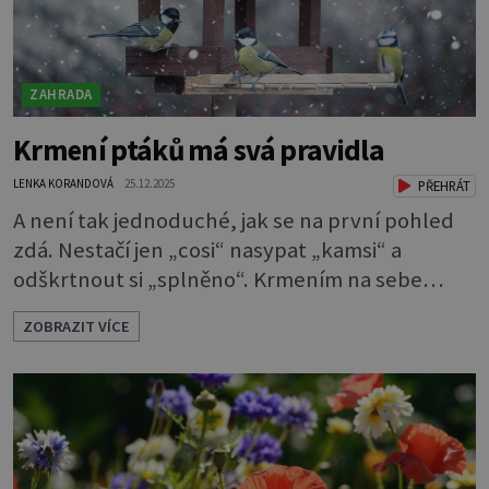
ZAHRADA
Krmení ptáků má svá pravidla
LENKA KORANDOVÁ
25.12.2025
PŘEHRÁT
A není tak jednoduché, jak se na první pohled
zdá. Nestačí jen „cosi“ nasypat „kamsi“ a
odškrtnout si „splněno“. Krmením na sebe
berete mnohem větší závazek a zodpovědnost.
ZOBRAZIT VÍCE
Máte v plánu sypat v zimě zpěvavým
opeřencům nějaké dobroty? Pak byste měli
vědět pár pravidel, která je při tom nutno
dodržovat. Jinak můžete ptákům víc uškodit
než pomoci. Ornitologové varují, že špatné
krmení je