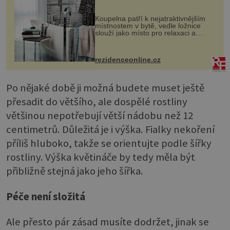
Koupelna patří k nejatraktivnějším
místnostem v bytě, vedle ložnice
slouží jako místo pro relaxaci a
odpočinek. Koupelnový textil –
ručníky, osušky a koberečky –
mohou jako mávnutím kouzelného
rezidenceonline.cz
proutku...
Po nějaké době ji možná budete muset ještě
přesadit do většího, ale dospělé rostliny
většinou nepotřebují větší nádobu než 12
centimetrů. Důležitá je i výška. Fialky nekoření
příliš hluboko, takže se orientujte podle šířky
rostliny. Výška květináče by tedy měla být
přibližně stejná jako jeho šířka.
Péče není složitá
Ale přesto pár zásad musíte dodržet, jinak se