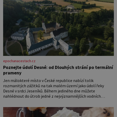
epochanacestach.cz
Poznejte údolí Desné: od Dlouhých strání po termální
prameny
Jen málokteré místo v České republice nabízí tolik
rozmanitých zážitků na tak malém území jako údolí řeky
Desné v srdci Jeseníků. Během jediného dne můžete
nahlédnout do útrob jedné z nejvýznamnějších vodních
elektráren v Evropě, vydat se na horské hřebeny, projet se na
koloběžce a den zakončit poznáváním památek ve Velkých
Losinách nebo v termálním