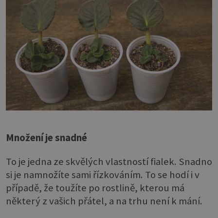
Množení je snadné
To je jedna ze skvělých vlastností fialek. Snadno
si je namnožíte sami řízkováním. To se hodí i v
případě, že toužíte po rostlině, kterou má
některý z vašich přátel, a na trhu není k mání.