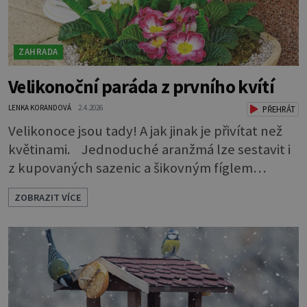
ZAHRADA
Velikonoční paráda z prvního kvítí
LENKA KORANDOVÁ
2.4.2026
PŘEHRÁT
Velikonoce jsou tady! A jak jinak je přivítat než
květinami. Jednoduché aranžmá lze sestavit i
z kupovaných sazenic a šikovným fíglem
docílíte toho, aby výsledek působil jako dílo
ZOBRAZIT VÍCE
profesionála. Rostliny vyndejte z pěstebních
květináčků a zasaďte je. Povrch zeminy pod listy
pokryjte mechem. Podél okraje pak pomocí
lžíce nasypejte dekorativní štěrk.Díky úpravě
povrchu je z obyčejn