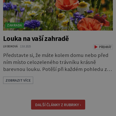
ZAHRADA
Louka na vaší zahradě
LIV BOKOVÁ
13.8.2025
PŘEHRÁT
Představte si, že máte kolem domu nebo před
ním místo celozeleného trávníku krásně
barevnou louku. Potěší při každém pohledu z
okna a navíc příláká užitečný hmyz. Kousek
ZOBRAZIT VÍCE
louky můžete mít i na úplně malém pozemku.
Velice hezké jsou různé pásy lučních květin
působící jako oddělovací prvky nebo okrasné
lemování. Louka také dodá vaší zahradě trochu
DALŠÍ ČLÁNKY Z RUBRIKY ›
divokosti. Při plánování zeleně, bez ohledu na