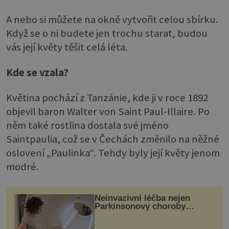
A nebo si můžete na okně vytvořit celou sbírku.
Když se o ni budete jen trochu starat, budou
vás její květy těšit celá léta.
Kde se vzala?
Květina pochází z Tanzánie, kde ji v roce 1892
objevil baron Walter von Saint Paul-Illaire. Po
něm také rostlina dostala své jméno
Saintpaulia, což se v Čechách změnilo na něžné
oslovení „Paulinka“. Tehdy byly její květy jenom
modré.
Neinvazivní léčba nejen
Parkinsonovy choroby
pomocí ultrazvukové
„helmy“