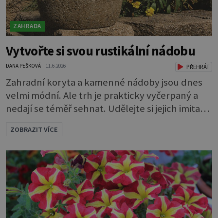
ZAHRADA
Vytvořte si svou rustikální nádobu
DANA PEŠKOVÁ
11.6.2026
PŘEHRÁT
Zahradní koryta a kamenné nádoby jsou dnes
velmi módní. Ale trh je prakticky vyčerpaný a
nedají se téměř sehnat. Udělejte si jejich imitaci,
která je téměř k nerozeznání od originálu.
ZOBRAZIT VÍCE
Ozdobte se zahradu vlastnoručně vyrobenými
nádobami z umělého kamene. Můžete si ho
udělat sami. Z hmoty, které se říká hypertufa. A
co víc, můžete si vymyslet, jaký bude mít tvar,
jak bude velký i jaký mu určíte os