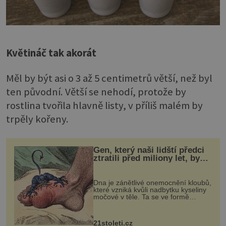
Květináč tak akorát
Měl by být asi o 3 až 5 centimetrů větší, než byl
ten původní. Větší se nehodí, protože by
rostlina tvořila hlavně listy, v příliš malém by
trpěly kořeny.
Gen, který naši lidští předci
ztratili před miliony let, by
mohl pomoci s léčbou
„nemoci králů“
Dna je zánětlivé onemocnění kloubů,
které vzniká kvůli nadbytku kyseliny
močové v těle. Ta se ve formě
krystalků ukládá v blízkosti kloubů,
nejčastěji přitom postihuje palce na
nohou, a způsobuje bole...
21stoleti.cz