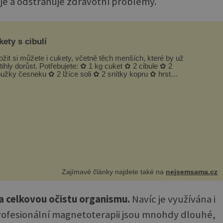
je a odstraňuje zdravotní problémy.
ety s cibulí
ožit si můžete i cukety, včetně těch menších, které by už
tihly dorůst. Potřebujete: ✿ 1 kg cuket ✿ 2 cibule ✿ 2
oužky česneku ✿ 2 lžíce soli ✿ 2 snítky kopru ✿ hrst
petrželky Nálev: ✿ 400 m...
Zajímavé články najdete také na
nejsemsama.cz
a celkovou očistu organismu.
Navíc je využívána i
rofesionální magnetoterapii jsou mnohdy dlouhé,