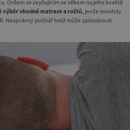
u. Ovšem se zvyšujícím se věkem na jeho kvalitě
ě výběr vhodn
é matrace a roštů
, jenže mnohdy
áři. Nesprávný polštář totiž může způsobovat