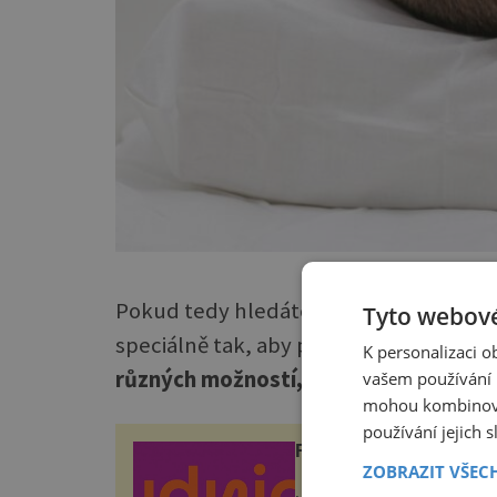
Pokud tedy hledáte ideální dárek, pak 
Tyto webové
speciálně tak, aby podporoval ideální 
K personalizaci 
různých možností, ať už jde o tvar či 
vašem používání n
mohou kombinovat
používání jejich 
ROUDNICKÉ VINOBRA
ZOBRAZIT VŠEC