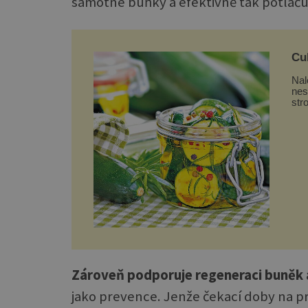
samotné buňky a efektivně tak potlaču
Cuk
Nal
nes
str
Zároveň podporuje regeneraci buněk 
jako prevence. Jenže čekací doby na p