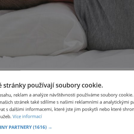
se nabízí anatomický polštář. Ten je navržen
 stránky používají soubory cookie.
polohu krční páteře.
Na trhu najdete spoustu
obsahu, reklam a analýze návštěvnosti používáme soubory cookie.
tuhost
.
ašich stránek také sdílíme s našimi reklamními a analytickými par
 s dalšími informacemi, které jste jim poskytli nebo které shro
služeb.
Více informací
NÍ
LD Seating dodala sezení
HNY PARTNERY
(1616) →
do prestižního komplexu
MediaCityUK v Salfordu