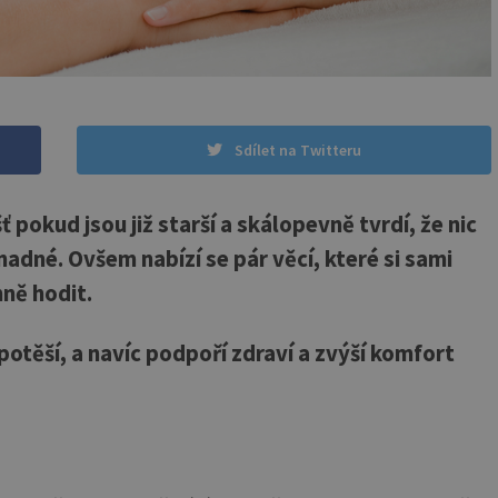
Sdílet na Twitteru
ť pokud jsou již starší a skálopevně tvrdí, že nic
nadné. Ovšem nabízí se pár věcí, které si sami
ně hodit.
 potěší, a navíc podpoří zdraví a zvýší komfort