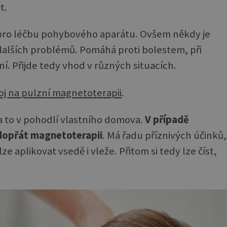
t.
pro léčbu pohybového aparátu. Ovšem někdy je
dalších problémů. Pomáhá proti bolestem, při
í. Přijde tedy vhod v různých situacích.
roj na pulzní magnetoterapii
.
 a to v pohodlí vlastního domova.
V případě
dopřát magnetoterapii
. Má řadu příznivých účinků,
ze aplikovat vsedě i vleže. Přitom si tedy lze číst,