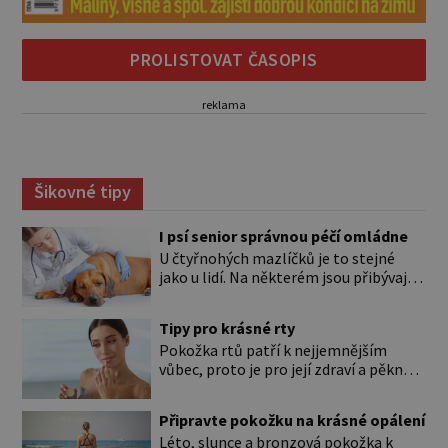
PROLISTOVAT ČASOPIS
reklama
Šikovné tipy
I psí senior správnou péčí omládne
U čtyřnohých mazlíčků je to stejné
jako u lidí. Na některém jsou přibývající
léta znát hned na první pohled, u
jiného dlouho nic nezaznamenáte.
Tipy pro krásné rty
Přesto byste si měli staršího psa více
Pokožka rtů patří k nejjemnějším
všímat, aby vám neunikly důležité
vůbec, proto je pro její zdraví a pěkný
signály, že něco není v pořádku. Včasná
vzhled nutná odpovídající péče. Bez
péče mu může prodloužit i zkvalitnit
péče to nejde Rty se neliší jen barvou,
život. Hůře tráví U starších […]
Připravte pokožku na krásné opálení
ale také mnohem tenčí povrchovou
Léto, slunce a bronzová pokožka k
vrstvou než ostatní pleť a pokožka.