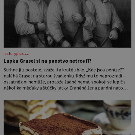
historyplus.cz
Lapka Grasel si na panstvo netroufl?
Strhne ji z postele, sváže ji a krutě zbije. „Kde jsou peníze?“
naléhá Grasel na starou švadlenku. Když mu to neprozradí –
ostatně ani nemůže, protože žádné nemá, spokojí se lupič s
několika měďáky a štůčky látky. Zraněná žena pár dní nato
umírá. Je to muž nebývale krutý. Jeho činy budí hrůzu ještě
dlouho po jeho smrti