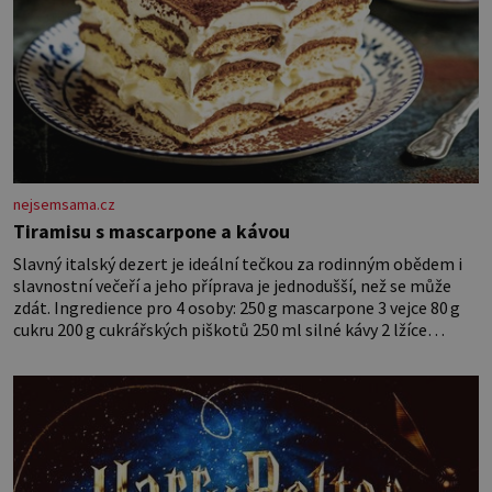
nejsemsama.cz
Tiramisu s mascarpone a kávou
Slavný italský dezert je ideální tečkou za rodinným obědem i
slavnostní večeří a jeho příprava je jednodušší, než se může
zdát. Ingredience pro 4 osoby: 250 g mascarpone 3 vejce 80 g
cukru 200 g cukrářských piškotů 250 ml silné kávy 2 lžíce
amaretta kakao na posypání Postup: Oddělte žloutky od bílků.
Žloutky vyšlehejte s cukrem do světlé pěny a postupně do nich
vmíchejte mascarpone, aby vznikl hladký