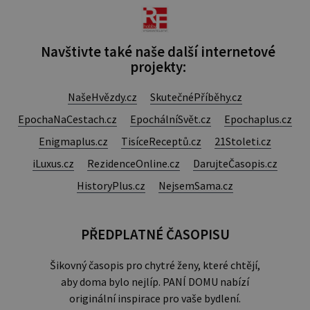
Navštivte také naše další internetové
projekty:
NašeHvězdy.cz
SkutečnéPříběhy.cz
EpochaNaCestach.cz
EpochálníSvět.cz
Epochaplus.cz
Enigmaplus.cz
TisíceReceptů.cz
21Stoleti.cz
iLuxus.cz
RezidenceOnline.cz
DarujteČasopis.cz
HistoryPlus.cz
NejsemSama.cz
PŘEDPLATNÉ ČASOPISU
Šikovný časopis pro chytré ženy, které chtějí,
aby doma bylo nejlíp. PANÍ DOMU nabízí
originální inspirace pro vaše bydlení.