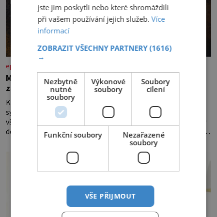
jste jim poskytli nebo které shromáždili
při vašem používání jejich služeb.
Více
informací
ZOBRAZIT VŠECHNY PARTNERY
(1616)
→
epochaplus.cz
Mrkev není jen oranžová. Její neuvěřitelný příběh
Nezbytně
Výkonové
Soubory
začíná fialovou barvou
nutné
soubory
cílení
soubory
Když dnes vytáhneme ze země mrkev, většina z nás očekává
sytě oranžový kořen. Jenže po většinu své historie je mrkev
všechno možné, jen ne oranžová. Je fialová, žlutá, bílá, někdy
dokonce téměř černá. Až díky stovkám let pečlivého šlechtění
Funkční soubory
Nezařazené
se z ní stává zelenina, bez které si českou zahradu ani
soubory
nedokážeme představit. Její příběh je
VŠE PŘIJMOUT