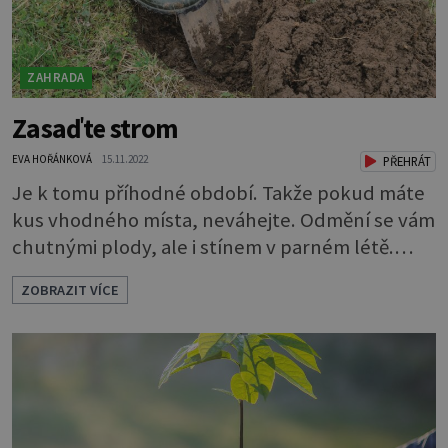
ZAHRADA
Zasaďte strom
EVA HOŘÁNKOVÁ
15.11.2022
PŘEHRÁT
Je k tomu příhodné období. Takže pokud máte
kus vhodného místa, neváhejte. Odmění se vám
chutnými plody, ale i stínem v parném létě.
Sázet můžete kromě choulostivých druhů
ZOBRAZIT VÍCE
broskvoní a meruněk prakticky všechny u nás
běžné ovocné stromky. A není to žádná věda.
Dostanete koupit spoustu předpěstovaných
sazenic, někdy i v kontejneru (u těch nemusíte
hledět až tak na datum výsadby). Přesto je
podzim s