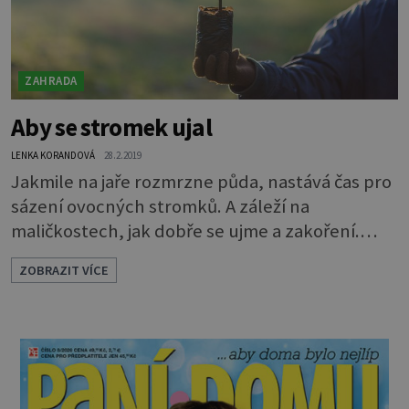
ZAHRADA
Aby se stromek ujal
LENKA KORANDOVÁ
28.2.2019
Jakmile na jaře rozmrzne půda, nastává čas pro
sázení ovocných stromků. A záleží na
maličkostech, jak dobře se ujme a zakoření.
Stanoviště: Ovocné stromky potřebují půdu
ZOBRAZIT VÍCE
středně těžkou, kyprou a humózní. Toto
obecné pravidlo musíme ještě přizpůsobit
konkrétní lokalitě. V teplejších a sušších krajích
stromkům vyhovují spíš těžší půdy, neboť lépe
udrží vláhu. Naopak v chladnějších a vlhčích
oblas