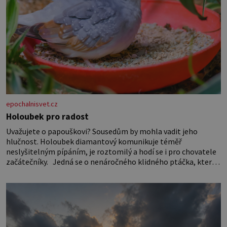
epochalnisvet.cz
Holoubek pro radost
Uvažujete o papouškovi? Sousedům by mohla vadit jeho
hlučnost. Holoubek diamantový komunikuje téměř
neslyšitelným pípáním, je roztomilý a hodí se i pro chovatele
začátečníky. Jedná se o nenáročného klidného ptáčka, který
většinu dne jen posedává. Hodně času tráví na zemi, kde sbírá
zbytky semínek Jeho domovinou je prakticky celá Austrálie s
výjimkou pobřežní oblasti.