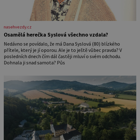
nasehvezdy.cz
Osamělá herečka Syslová všechno vzdala?
Nedávno se povídalo, že má Dana Syslová (80) blízkého
přítele, který je jí oporou. Ale je to ještě vůbec pravda? V
posledních dnech čím dál častěji mluví o svém odchodu.
Dohnala ji snad samota? Půs