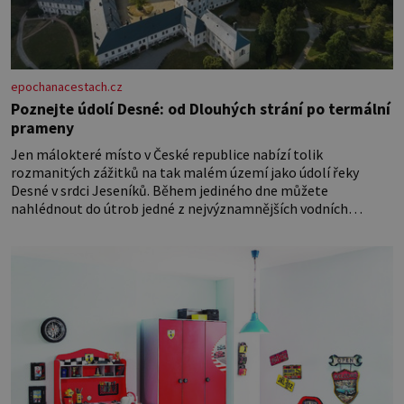
epochanacestach.cz
Poznejte údolí Desné: od Dlouhých strání po termální
prameny
Jen málokteré místo v České republice nabízí tolik
rozmanitých zážitků na tak malém území jako údolí řeky
Desné v srdci Jeseníků. Během jediného dne můžete
nahlédnout do útrob jedné z nejvýznamnějších vodních
elektráren v Evropě, vydat se na horské hřebeny, projet se na
koloběžce a den zakončit poznáváním památek ve Velkých
Losinách nebo v termálním