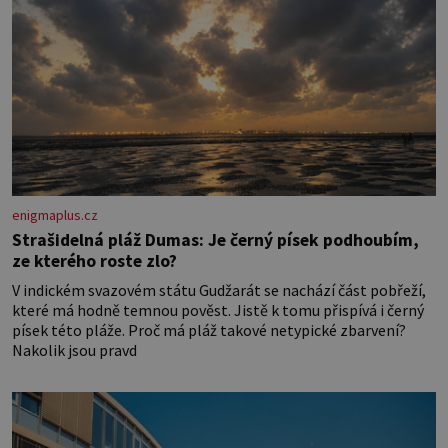
enigmaplus.cz
Strašidelná pláž Dumas: Je černý písek podhoubím,
ze kterého roste zlo?
V indickém svazovém státu Gudžarát se nachází část pobřeží,
které má hodně temnou pověst. Jistě k tomu přispívá i černý
písek této pláže. Proč má pláž takové netypické zbarvení?
Nakolik jsou pravd