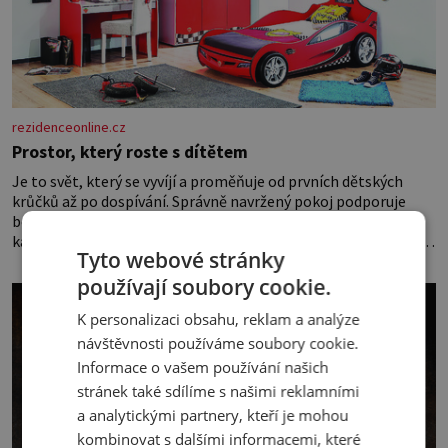
rezidenceonline.cz
Prostor, který roste s dítětem
Je to svět, který se vyvíjí a proměňuje od prvních dětských
krůčků až po dospívání. Správně navržený pokoj podporuje
bezpečí, kreativitu, soustředění i odpočinek a reaguje na
každou etapu života a specifické potřeby dítěte. Pro nejmenší
Tyto webové stránky
je klíčová jednoduchost, měkkost a bezpečí, proto by pokoj
miminka měl působit především klidně a útulně. Předškolní
používají soubory cookie.
věk je
K personalizaci obsahu, reklam a analýze
návštěvnosti používáme soubory cookie.
Informace o vašem používání našich
stránek také sdílíme s našimi reklamními
a analytickými partnery, kteří je mohou
kombinovat s dalšími informacemi, které