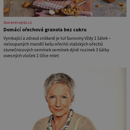
tisicereceptu.cz
Domácí ořechová granola bez cukru
Vynikající a zdravá snídaně je tu! Suroviny Vždy 1 šálek –
neloupaných mandlí kešu ořechů vlašských ořechů
slunečnicových semínek semínek dýně rozinek 3 šálky
ovesných vloček 1 lžíce mlet