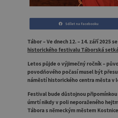
Sdílet na Facebooku
Tábor – Ve dnech 12. – 14. září 2025 s
historického festivalu Táborská setk
Letos půjde o výjimečný ročník – pův
povodňového počasí musel být přesunu
náměstí historického centra města v l
Festival bude důstojnou připomínkou
úmrtí nikdy v poli neporaženého hejtm
Tábora s německým městem Kostnice