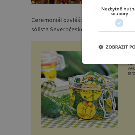
Nezbytně nutn
soubory
Ceremoniál ozvláštní profesionální šer
sólista Severočeského divadla Martin
ZOBRAZIT P
Cuk
Nal
nes
str