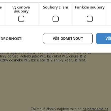
é
Výkonové
Soubory cílení
Funkční soubory
soubory
míři Merlet, herec Tomáš Karger jako kronikář a
 Matoušek s husitským chorálem.
ODROBNOSTI
VŠE ODMÍTNOUT
VŠ
ety s cibulí
ožit si můžete i cukety, včetně těch menších, které by už
tihly dorůst. Potřebujete: ✿ 1 kg cuket ✿ 2 cibule ✿ 2
oužky česneku ✿ 2 lžíce soli ✿ 2 snítky kopru ✿ hrst
petrželky Nálev: ✿ 400 m...
Zajímavé články najdete také na
nejsemsama.cz