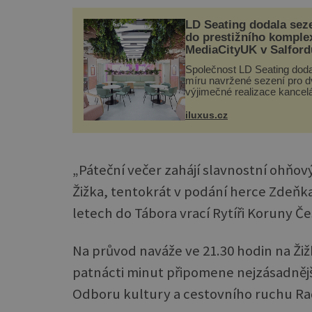
LD Seating dodala sez
do prestižního komple
MediaCityUK v Salford
Společnost LD Seating doda
míru navržené sezení pro d
výjimečné realizace kancelá
areálu MediaCityUK v angl
Salfordu – konkrétně do bu
iluxus.cz
Blue Tower a Orange Tower
Komplex budov Media...
„Páteční večer zahájí slavnostní ohňov
Žižka, tentokrát v podání herce Zdeňka 
letech do Tábora vrací Rytíři Koruny Čes
Na průvod naváže ve 21.30 hodin na Ži
patnácti minut připomene nejzásadnějš
Odboru kultury a cestovního ruchu Ra