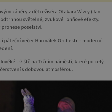
movými záběry z děl režiséra Otakara Vávry (Jan
 podtrhnou světelné, zvukové i ohňové efekty.
y pronese poselství.
dí páteční večer Harmálek Orchestr – moderní
edení.
edověké tržiště na Tržním náměstí, které po celý
čerstvení s dobovou atmosférou.