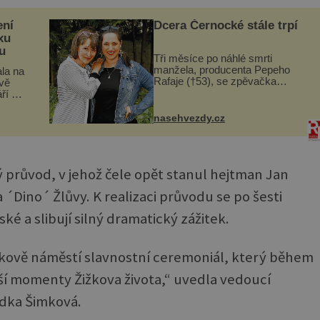
ení
Dcera Černocké stále trpí
xu
u
Tři měsíce po náhlé smrti
manžela, producenta Pepeho
la na
Rafaje (†53), se zpěvačka
vě
Barbora Vaculíková (45), dcera
ří v
Petry Černocké (75), poprvé
ickém
ozvala veřejnosti. Na sociální síti
dov
nasehvezdy.cz
sdílela, že se snaží fung...
.
ý průvod, v jehož čele opět stanul hejtman Jan
´Dino´ Žlůvy. K realizaci průvodu se po šesti
ké a slibují silný dramatický zážitek.
žkově náměstí slavnostní ceremoniál, který během
í momenty Žižkova života,“ uvedla vedoucí
dka Šimková.