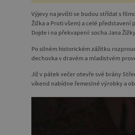
Výjevy na jevišti se budou střídat s fil
Žižka a Proti všem) a celé představení
Dojde i na překvapení: socha Jana Žižk
Po silném historickém zážitku rozprou
dechovka v dravém a mladistvém prov
Již v pátek večer otevře své brány Stř
víkend nabídne řemeslné výrobky a ob