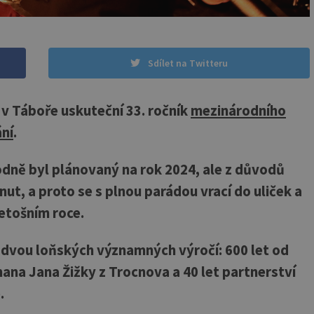
Sdílet na Twitteru
e v Táboře uskuteční 33. ročník
mezinárodního
ání
.
odně byl plánovaný na rok 2024, ale z důvodů
t, a proto se s plnou parádou vrací do uliček a
etošním roce.
 dvou loňských významných výročí: 600 let od
ana Jana Žižky z Trocnova a 40 let partnerství
.