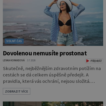
VOLNÝ ČAS
Dovolenou nemusíte prostonat
LENKA KORANDOVÁ
3.7.2026
PŘEHRÁT
Skutečně, nejběžnějším zdravotním potížím na
cestách se dá celkem úspěšně předejít. A
pravidla, která vás ochrání, nejsou složitá.
Riziko na talíři Drtivou většinu cestovatelských
ZOBRAZIT VÍCE
průjmů vyvolávají fekální bakterie. Do kuchyně
se mohou dostat s přirozeně hnojenou