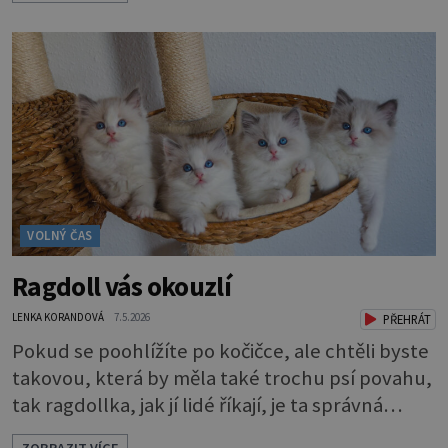
Aurino racionálně spojuje historický význam
červené šňůrky s trvalou hodnotou drahého
kovu, čímž vzniká elegantní a plnohodnotný
šperk vhodný pro každodenní nošení. Náramky
Kabbalah z
VOLNÝ ČAS
Ragdoll vás okouzlí
LENKA KORANDOVÁ
7.5.2026
PŘEHRÁT
Pokud se poohlížíte po kočičce, ale chtěli byste
takovou, která by měla také trochu psí povahu,
tak ragdollka, jak jí lidé říkají, je ta správná
volba. Ne nadarmo se jí říká také kočkopes. Má
ZOBRAZIT VÍCE