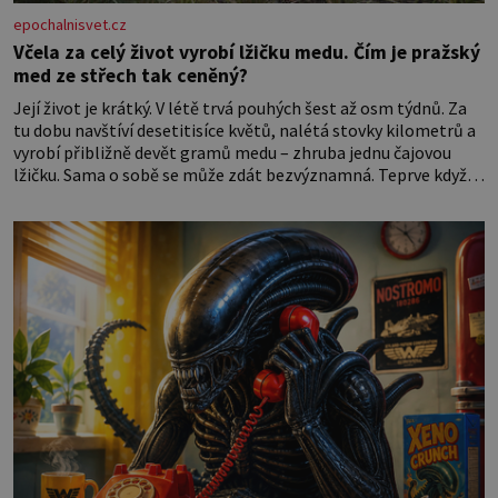
epochalnisvet.cz
Včela za celý život vyrobí lžičku medu. Čím je pražský
med ze střech tak ceněný?
Její život je krátký. V létě trvá pouhých šest až osm týdnů. Za
tu dobu navštíví desetitisíce květů, nalétá stovky kilometrů a
vyrobí přibližně devět gramů medu – zhruba jednu čajovou
lžičku. Sama o sobě se může zdát bezvýznamná. Teprve když
se spojí s dalšími desítkami tisíc příslušnic svého včelstva,
vznikne jeden z nejdokonalejších organismů