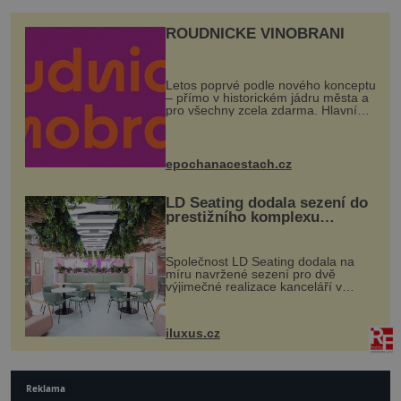
ROUDNICKÉ VINOBRANÍ
Letos poprvé podle nového konceptu
– přímo v historickém jádru města a
pro všechny zcela zdarma. Hlavní
program se odehraje na Karlově a
Husově náměstí. Návštěvníci se
mohou těšit na víno, burčák, pes...
epochanacestach.cz
LD Seating dodala sezení do
prestižního komplexu
MediaCityUK v Salfordu
Společnost LD Seating dodala na
míru navržené sezení pro dvě
výjimečné realizace kanceláří v
areálu MediaCityUK v anglickém
Salfordu – konkrétně do budov Blue
Tower a Orange Tower. Komplex
iluxus.cz
budov Media...
Reklama