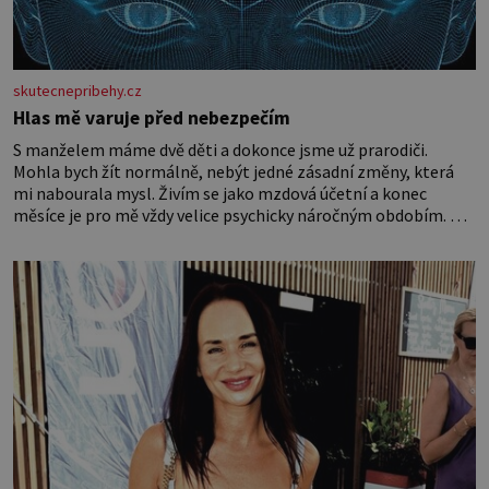
skutecnepribehy.cz
Hlas mě varuje před nebezpečím
S manželem máme dvě děti a dokonce jsme už prarodiči.
Mohla bych žít normálně, nebýt jedné zásadní změny, která
mi nabourala mysl. Živím se jako mzdová účetní a konec
měsíce je pro mě vždy velice psychicky náročným obdobím. Od
té chvíle, co máme vnoučata, mi dcera čím dál častěji volá o
pomoc, co se hlídání týče. Dalo by se