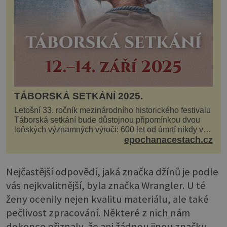
TÁBORSKÁ SETKÁNÍ 2025.
Letošní 33. ročník mezinárodního historického festivalu
Táborská setkání bude důstojnou připomínkou dvou
loňských významných výročí: 600 let od úmrtí nikdy v
poli neporaženého hejtmana Jana Žižky z Tr...
epochanacestach.cz
Nejčastější odpovědí, jaká značka džínů je podle
vás nejkvalitnější, byla značka Wrangler. U té
ženy ocenily nejen kvalitu materiálu, ale také
pečlivost zpracování. Některé z nich nám
dokonce přiznaly, že ani žádnou jinou značku