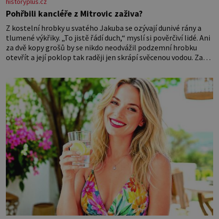
historyplus.cz
Pohřbili kancléře z Mitrovic zaživa?
Z kostelní hrobky u svatého Jakuba se ozývají dunivé rány a
tlumené výkřiky. „To jistě řádí duch,“ myslí si pověrčiví lidé. Ani
za dvě kopy grošů by se nikdo neodvážil podzemní hrobku
otevřít a její poklop tak raději jen skrápí svěcenou vodou. Za
několik dní divné burácení skutečně ustane. Když o mnoho let
později hrobku