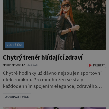
zeleninou a při nedostatečné hygieně při
přípravě a výdeji jídla se snadno rozšíří ze
zeleninového salátu i na další potraviny. Dobro
VOLNÝ ČAS
Chytrý trenér hlídající zdraví
MARTIN MACOUREK
20.5.2026
PŘEHRÁT
Chytré hodinky už dávno nejsou jen sportovní
elektronikou. Pro mnoho žen se staly
každodenním spojením elegance, zdravého
životního stylu a moderních technologií.
ZOBRAZIT VÍCE
Huawei dnes ukazuje, že smartwatch mohou
působit stejně stylově jako klasické hodinky — a