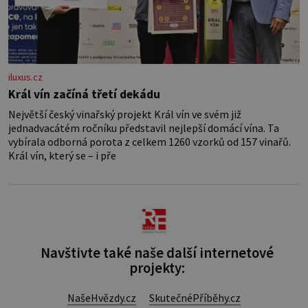
iluxus.cz
Král vín začíná třetí dekádu
Největší český vinařský projekt Král vín ve svém již
jednadvacátém ročníku představil nejlepší domácí vína. Ta
vybírala odborná porota z celkem 1260 vzorků od 157 vinařů.
Král vín, který se – i pře
Navštivte také naše další internetové
projekty:
NašeHvězdy.cz
SkutečnéPříběhy.cz