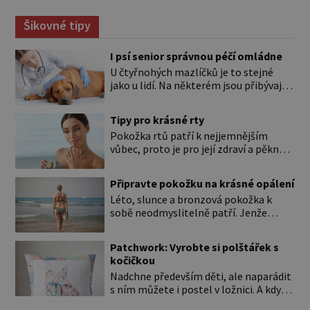
Šikovné tipy
I psí senior správnou péčí omládne
U čtyřnohých mazlíčků je to stejné
jako u lidí. Na některém jsou přibývající
léta znát hned na první pohled, u
jiného dlouho nic nezaznamenáte.
Tipy pro krásné rty
Přesto byste si měli staršího psa více
Pokožka rtů patří k nejjemnějším
všímat, aby vám neunikly důležité
vůbec, proto je pro její zdraví a pěkný
signály, že něco není v pořádku. Včasná
vzhled nutná odpovídající péče. Bez
péče mu může prodloužit i zkvalitnit
péče to nejde Rty se neliší jen barvou,
život. Hůře tráví U starších […]
Připravte pokožku na krásné opálení
ale také mnohem tenčí povrchovou
Léto, slunce a bronzová pokožka k
vrstvou než ostatní pleť a pokožka.
sobě neodmyslitelně patří. Jenže
Nezvláčňují je žádné mazové žlázy,
cesta ke krásnému opálení by neměla
proto jsou rty mnohem choulostivější
vést přes zarudnutí, pálení a loupající
a náchylné k vysychání a praskání.
Patchwork: Vyrobte si polštářek s
se kůže. Spálená pokožka není
Balzám na […]
kočičkou
známkou „základu“ pro opálení, ale
Nadchne především děti, ale naparádit
reakcí na nadměrné UV záření. Pokud
s ním můžete i postel v ložnici. A když
chcete, aby pleť i pokožka těla
budete mít zbytky tmavších látek
vypadaly zdravě, hladce a opálení