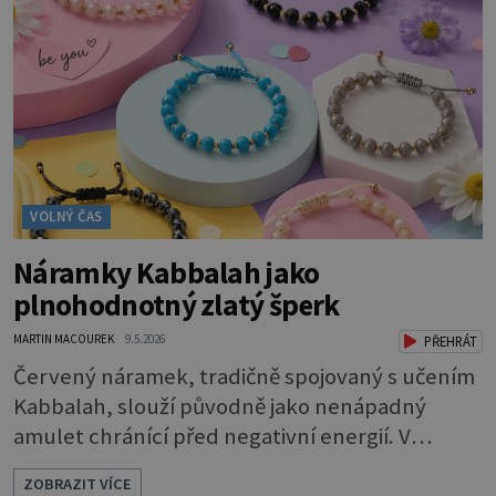
současně nabídnout překvapivě sofistikované
funkce pro péči o zdraví i aktivní život.
Elegantní design, tenké profily, kvalitní
materiály a
VOLNÝ ČAS
Náramky Kabbalah jako
plnohodnotný zlatý šperk
MARTIN MACOUREK
9.5.2026
PŘEHRÁT
Červený náramek, tradičně spojovaný s učením
Kabbalah, slouží původně jako nenápadný
amulet chránící před negativní energií. V
současné šperkařské tvorbě se však tento
ZOBRAZIT VÍCE
symbol posouvá na zcela novou úroveň. Značka