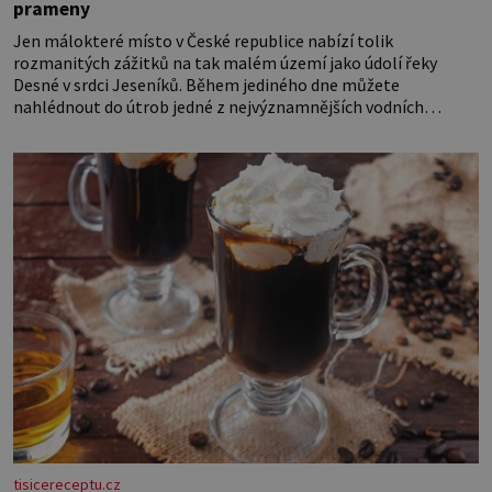
prameny
Jen málokteré místo v České republice nabízí tolik
rozmanitých zážitků na tak malém území jako údolí řeky
Desné v srdci Jeseníků. Během jediného dne můžete
nahlédnout do útrob jedné z nejvýznamnějších vodních
elektráren v Evropě, vydat se na horské hřebeny, projet se na
koloběžce a den zakončit poznáváním památek ve Velkých
Losinách nebo v termálním
tisicereceptu.cz