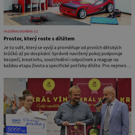
rezidenceonline.cz
Prostor, který roste s dítětem
Je to svět, který se vyvíjí a proměňuje od prvních dětských
krůčků až po dospívání. Správně navržený pokoj podporuje
bezpečí, kreativitu, soustředění i odpočinek a reaguje na
každou etapu života a specifické potřeby dítěte. Pro nejmenší
je klíčová jednoduchost, měkkost a bezpečí, proto by pokoj
miminka měl působit především klidně a útulně. Předškolní
věk je