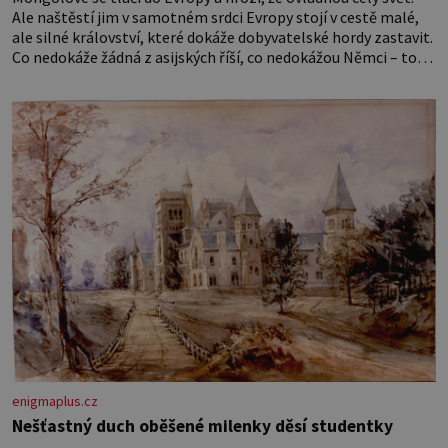
Ale naštěstí jim v samotném srdci Evropy stojí v cestě malé,
ale silné království, které dokáže dobyvatelské hordy zastavit.
Co nedokáže žádná z asijských říší, co nedokážou Němci – to
dokáže český král. Nebo že by ne? Mongolové od roku 1223
postupují podél Kaspického a Azovského moře,
enigmaplus.cz
Nešťastný duch oběšené milenky děsí studentky