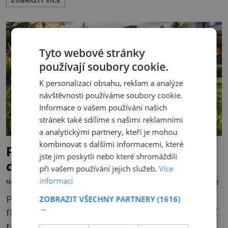
krásné modré oči, které vás hned uhranou, a
jemný kožíšek. A je opravdu hodně veliká. To je
asi první dojem. Kocour může vážit až 10
kilogramů, kočička jen o něco méně. Dlouhá srst
Tyto webové stránky
a chlupatý oca
používají soubory cookie.
K personalizaci obsahu, reklam a analýze
návštěvnosti používáme soubory cookie.
Informace o vašem používání našich
stránek také sdílíme s našimi reklamními
VOLNÝ ČAS
a analytickými partnery, kteří je mohou
kombinovat s dalšími informacemi, které
Plevel ovládl váš trávník? Možná
jste jim poskytli nebo které shromáždili
děláte tuhle zásadní chybu
při vašem používání jejich služeb.
Více
informací
MARTIN MACOUREK
24.3.2026
PŘEHRÁT
Pokud váš trávník po zimě připomíná spíš
ZOBRAZIT VŠECHNY PARTNERY
(1616)
→
flekatý koberec než lákavý zelený porost, není
to náhoda. Jaro vždy nemilosrdně odhalí místa,