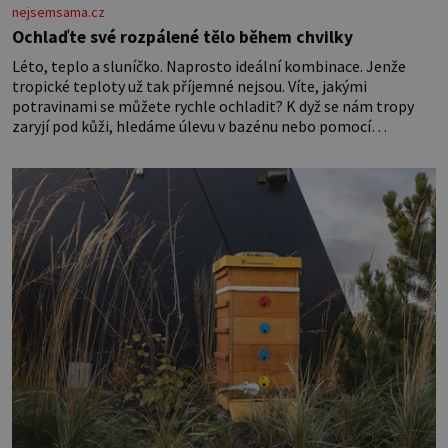
nejsemsama.cz
Ochlaďte své rozpálené tělo během chvilky
Léto, teplo a sluníčko. Naprosto ideální kombinace. Jenže
tropické teploty už tak příjemné nejsou. Víte, jakými
potravinami se můžete rychle ochladit? K dyž se nám tropy
zaryjí pod kůži, hledáme úlevu v bazénu nebo pomocí
klimatizace. Jenže ne vždycky můžeme být v jejich blízkosti.
Nemusíte však zoufat. Pokud budete mít promyšlený
jídelníček, žadné pařáky si na vás