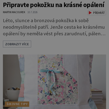
Připravte pokožku na krásné opálení
MARTIN MACOUREK
10.7.2026
PŘEHRÁT
Léto, slunce a bronzová pokožka k sobě
neodmyslitelně patří. Jenže cesta ke krásnému
opálení by neměla vést přes zarudnutí, pálení a
loupající se kůže. Spálená pokožka není
ZOBRAZIT VÍCE
známkou „základu“ pro opálení, ale reakcí na
nadměrné UV záření. Pokud chcete, aby pleť i
pokožka těla vypadaly zdravě, hladce a opálení
vydrželo co nejdéle, vyplatí se začít s přípravou
už několik týdnů před první dovolenou.
ŠIKOVNÉ TIPY