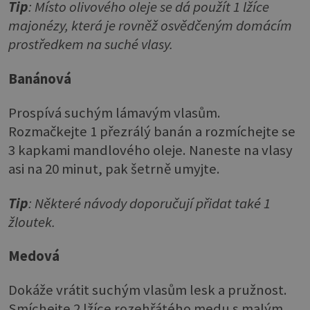
Tip
:
Místo olivového oleje se dá použít
1 lžíce
majonézy
, která je rovněž osvědčeným domácím
prostředkem na suché vlasy.
Banánová
Prospívá suchým lámavým vlasům.
Rozmačkejte 1 přezrálý banán a rozmíchejte se
3 kapkami mandlového oleje. Naneste na vlasy
asi na 20 minut, pak šetrně umyjte.
Tip
:
Některé návody doporučují přidat také
1
žloutek
.
Medová
Dokáže vrátit suchým vlasům lesk a pružnost.
Smíchejte 2 lžíce rozehřátého medu s malým