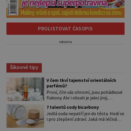
PROLISTOVAT ČASOPIS
reklama
Šikovné tipy
V čem tkví tajemství orientálních
parfémů?
První, čím vás ohromí, jsou pohádkové
flakony. Ale i obsah je jaksi jiný,
svůdnější a vábivější než vůně z našich
7 talentů sody bicarbony
parfumérií. Čím to? V arabské kultuře
Jedlá soda nepatří jen do těsta. Hodí se
mají vůně mnohem delší tradici než
i pro zlepšení zdraví. Jaká má léčivá
v naší. Jejich původní účel byl nejspíš
použití? Úplně na začátku je důležité si
hygienický. Co je čisté, to voní. Jak
to ujasnit. Existují dva typy sody. *