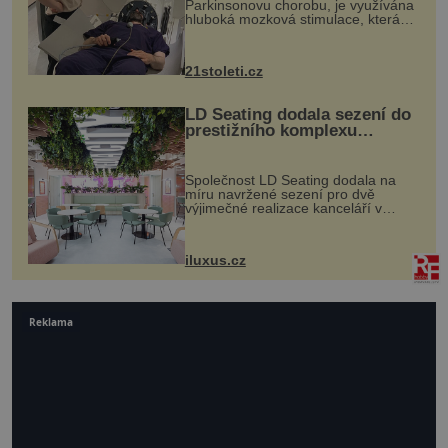
Parkinsonovu chorobu, je využívána
hluboká mozková stimulace, která
však vyžaduje vysoce invazivní
zákrok. Ultrazvuk zase není vhodný
k dostatečně přesnému zacílení ...
21stoleti.cz
LD Seating dodala sezení do
prestižního komplexu
MediaCityUK v Salfordu
Společnost LD Seating dodala na
míru navržené sezení pro dvě
výjimečné realizace kanceláří v
areálu MediaCityUK v anglickém
Salfordu – konkrétně do budov Blue
Tower a Orange Tower. Komplex
iluxus.cz
budov Media...
Reklama