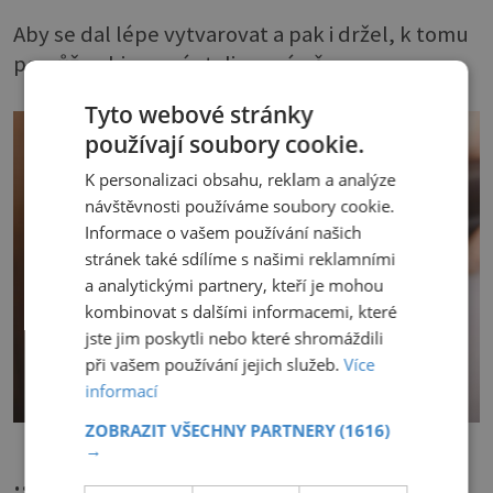
Aby se dal lépe vytvarovat a pak i držel, k tomu
pomůže objemová stylingová pěna.
Tyto webové stránky
používají soubory cookie.
K personalizaci obsahu, reklam a analýze
návštěvnosti používáme soubory cookie.
Informace o vašem používání našich
stránek také sdílíme s našimi reklamními
a analytickými partnery, kteří je mohou
kombinovat s dalšími informacemi, které
jste jim poskytli nebo které shromáždili
při vašem používání jejich služeb.
Více
informací
ZOBRAZIT VŠECHNY PARTNERY
(1616)
→
… i žehlit