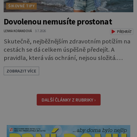
ŠIKOVNÉ TIPY
Dovolenou nemusíte prostonat
LENKA KORANDOVÁ
3.7.2026
PŘEHRÁT
Skutečně, nejběžnějším zdravotním potížím na
cestách se dá celkem úspěšně předejít. A
pravidla, která vás ochrání, nejsou složitá.
Riziko na talíři Drtivou většinu cestovatelských
ZOBRAZIT VÍCE
průjmů vyvolávají fekální bakterie. Do kuchyně
se mohou dostat s přirozeně hnojenou
zeleninou a při nedostatečné hygieně při
přípravě a výdeji jídla se snadno rozšíří ze
DALŠÍ ČLÁNKY Z RUBRIKY ›
zeleninového salátu i na další potraviny. Dobro