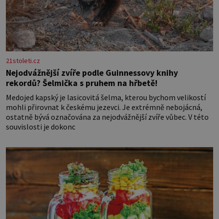
21stoleti.cz
Nejodvážnější zvíře podle Guinnessovy knihy
rekordů? Šelmička s pruhem na hřbetě!
Medojed kapský je lasicovitá šelma, kterou bychom velikostí
mohli přirovnat k českému jezevci. Je extrémně nebojácná,
ostatně bývá označována za nejodvážnější zvíře vůbec. V této
souvislosti je dokonc