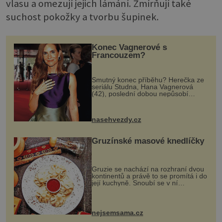
vlasu a omezují jejich lámání. Zmírňují také
suchost pokožky a tvorbu šupinek.
Konec Vagnerové s
Francouzem?
Smutný konec příběhu? Herečka ze
seriálu Studna, Hana Vagnerová
(42), poslední dobou nepůsobí
nejšťastněji. Ačkoli časy její anorexie
jsou už dávno pryč a opět se pyšnila
ženskými křivkami, najednou s...
nasehvezdy.cz
Gruzínské masové knedlíčky
Gruzie se nachází na rozhraní dvou
kontinentů a právě to se promítá i do
její kuchyně. Snoubí se v ní
evropské a asijské chutě a díky tomu
vznikají rozmanité a chuťově bohaté
pokrmy, které rozhodně st...
nejsemsama.cz