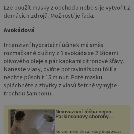
Lze použít masky z obchodu nebo si je vytvořit z
domácích zdrojů. Možností je řada.
Avokádová
Intenzivní hydratační účinek má směs
rozmačkané dužiny z 1 avokáda se 2 lžícemi
olivového oleje a pár kapkami citronové šťávy.
Naneste vlasy, oviňte potravinářskou fólií a
nechte působit 15 minut. Poté masku
spláchněte a zbytky z vlasů šetrně vymyjte
trochou šamponu.
Neinvazivní léčba nejen
Parkinsonovy choroby
pomocí ultrazvukové
„helmy“
Ke zmírnění třesu, který doprovází