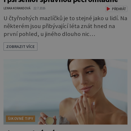
LENKA KORANDOVÁ
22.7.2026
PŘEHRÁT
U čtyřnohých mazlíčků je to stejné jako u lidí. Na
některém jsou přibývající léta znát hned na
první pohled, u jiného dlouho nic
nezaznamenáte. Přesto byste si měli staršího
ZOBRAZIT VÍCE
psa více všímat, aby vám neunikly důležité
signály, že něco není v pořádku. Včasná péče
mu může prodloužit i zkvalitnit život. Hůře
tráví U starších psů je třeba myslet na to, že
mohou mít v nepořádku zažívání.
ŠIKOVNÉ TIPY