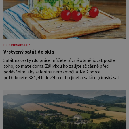
nejsemsama.cz
Vrstvený salát do skla
Salát na cesty i do práce můžete různě obměňovat podle
toho, co máte doma. Zálivkou ho zalijte až těsně před
podáváním, aby zeleninu nerozmočila. Na 2 porce
potřebujete: ✿ 1/4 ledového nebo jiného salátu (římský salát,
polníček…) ✿ 1 malá konzerva kukuřice ✿ ½ okurky ✿ 2
rajčata Zálivka: ✿ 4 lžíce olivového oleje ✿ 1 lžíci citronové
šťávy ✿ ½ stroužku