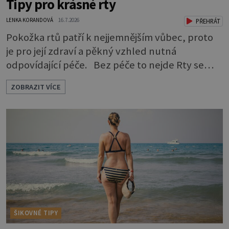
Tipy pro krásné rty
LENKA KORANDOVÁ
16.7.2026
PŘEHRÁT
Pokožka rtů patří k nejjemnějším vůbec, proto
je pro její zdraví a pěkný vzhled nutná
odpovídající péče. Bez péče to nejde Rty se
neliší jen barvou, ale také mnohem tenčí
ZOBRAZIT VÍCE
povrchovou vrstvou než ostatní pleť a pokožka.
Nezvláčňují je žádné mazové žlázy, proto jsou
rty mnohem choulostivější a náchylné k
vysychání a praskání. Balzám na rty je proto
nutnou základní výbavou, pokud chce
ŠIKOVNÉ TIPY