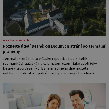
epochanacestach.cz
Poznejte údolí Desné: od Dlouhých strání po termální
prameny
Jen málokteré místo v České republice nabízí tolik
rozmanitých zážitků na tak malém území jako údolí řeky
Desné v srdci Jeseníků. Během jediného dne můžete
nahlédnout do útrob jedné z nejvýznamnějších vodních
elektráren v Evropě, vydat se na horské hřebeny, projet se na
koloběžce a den zakončit poznáváním památek ve Velkých
Losinách nebo v termálním