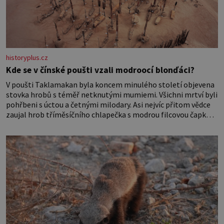
historyplus.cz
Kde se v čínské poušti vzali modroocí blonďáci?
V poušti Taklamakan byla koncem minulého století objevena
stovka hrobů s téměř netknutými mumiemi. Všichni mrtví byli
pohřbeni s úctou a četnými milodary. Asi nejvíc přitom vědce
zaujal hrob tříměsíčního chlapečka s modrou filcovou čapkou,
z níž se draly blonďaté vlásky. Fakt, že jsou těla dávných lidí
nesmírně dobře zachovalá, přičítají odborníci zdejším
klimatickým podmínkám. Sucho, prosolené písky a extrémně