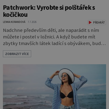
Patchwork: Vyrobte si polštářek s
kočičkou
LENKA KORANDOVÁ
7.7.2026
PŘEHRÁT
Nadchne především děti, ale naparádit s ním
můžete i postel v ložnici. A když budete mít
zbytky tmavších látek ladící s obývákem, bude
se hodit i tam. Budete potřebovat: - zbytky
ZOBRAZIT VÍCE
barevně sladěných bavlněných látek - 0,5 m
látky na vnitřní polštářek - duté vlákno na výplň
- 2 knoflíky - 0,5 m jednostranně nalepovacího
vlizelínu - pravítko a řezák nebo nůžky Přední
strana s aplikací 1. V