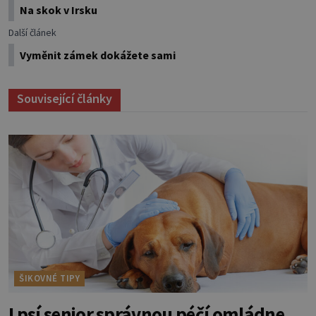
Na skok v Irsku
Další článek
Vyměnit zámek dokážete sami
Související články
ŠIKOVNÉ TIPY
I psí senior správnou péčí omládne