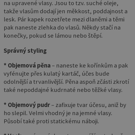
na upravené vlasy. Jsou to tzv. suché oleje,
takže vlasům dodají jen měkkost, poddajnost a
lesk. Pár kapek rozetřete mezi dlaněmi a těmi
pak naneste zlehka do vlasů. Někdy stačí na
konečky, pokud se lámou nebo štěpí.
Správný styling
* Objemová pěna
– naneste ke kořínkům a pak
vyfénujte přes kulatý kartáč, účes bude
odolnější a trvanlivější. Pěna aspoň zčásti zkrotí
také nepoddajné kudrnaté nebo těžké vlasy.
* Objemový pudr
– zafixuje tvar účesu, aniž by
ho slepil. Velmi vhodný je na jemné vlasy.
Působí také proti statickému náboji.