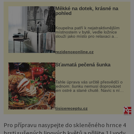
Měkké na dotek, krásné na
pohled
Koupelna patří k nejatraktivnějším
místnostem v bytě, vedle ložnice
slouží jako místo pro relaxaci a
odpočinek. Koupelnový textil –
ručníky, osušky a koberečky –
mohou jako mávnutím kouzelného
rezidenceonline.cz
proutku...
Šťavnatá pečená šunka
Tahle úprava vás určitě přesvědčí o
jednom: šunku nemusí doprovázet
jen ostré a slané chutě. Navíc s ní
nakrmíte poměrně hodně hladových
krků. Ingredience sádlo 3 kg šunky
vcelku 3 stroužky česneku hl...
tisicereceptu.cz
Pro přípravu nasypejte do skleněného hrnce 4
hrsti sušených lipových květů a přilijte 1 l vody.