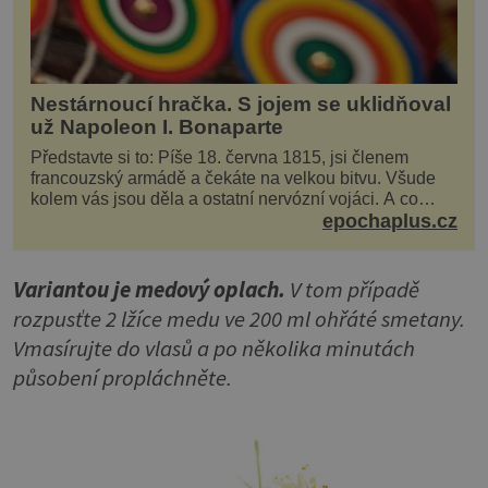
Nestárnoucí hračka. S jojem se uklidňoval
už Napoleon I. Bonaparte
Představte si to: Píše 18. června 1815, jsi členem
francouzský armádě a čekáte na velkou bitvu. Všude
kolem vás jsou děla a ostatní nervózní vojáci. A co
děláte vy? Hrajete si… s jojem! Zdá se v...
epochaplus.cz
Variantou je medový oplach.
V tom případě
rozpusťte 2 lžíce medu ve 200 ml ohřáté smetany.
Vmasírujte do vlasů a po několika minutách
působení propláchněte.