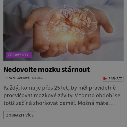
ZDRAVÝ STYL
Nedovolte mozku stárnout
LENKA KORANDOVÁ
6.8.2026
PŘEHRÁT
Každý, komu je přes 25 let, by měl pravidelně
procvičovat mozkové závity. V tomto období se
totiž začíná zhoršovat paměť. Možná máte
problém vzpomenout si na jméno kolegy z
ZOBRAZIT VÍCE
práce. Nebo marně v paměti lovíte název
knížky, kterou jste nedávno přečetli. Je to