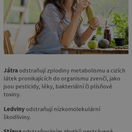
Játra
odstraňují zplodiny metabolismu a cizích
látek pronikajících do organismu zvenčí, jako
jsou pesticidy, léky, bakteriální či plísňové
toxiny.
Ledviny
odstraňují nízkomolekulární
škodliviny.
Střeva
odstraňováním zbytků nestrávené