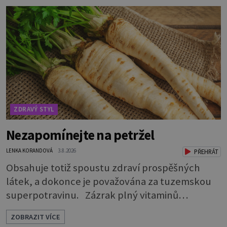
pro většinu populace běžné. Její základní
složky– sodík a chlór – jsou zásadní pro správné
hospodaření organismu s tekutinami. Pomáhají
totiž udrž
ZDRAVÝ STYL
Nezapomínejte na petržel
LENKA KORANDOVÁ
3.8.2026
PŘEHRÁT
Obsahuje totiž spoustu zdraví prospěšných
látek, a dokonce je považována za tuzemskou
superpotravinu. Zázrak plný vitaminů
V petrželi najdete vitaminy B1, B2, B3, B6,
ZOBRAZIT VÍCE
provitamin A, vitamin E a velké množství