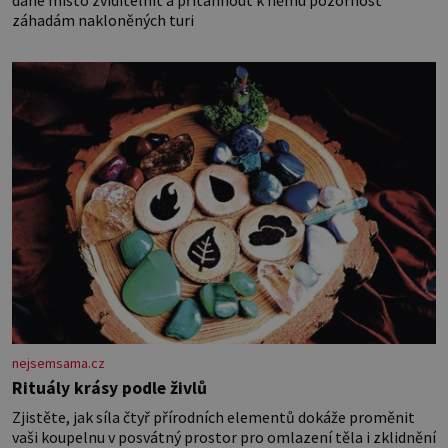
záhadám nakloněných turi
nejsemsama.cz
Rituály krásy podle živlů
Zjistěte, jak síla čtyř přírodních elementů dokáže proměnit
vaši koupelnu v posvátný prostor pro omlazení těla i zklidnění