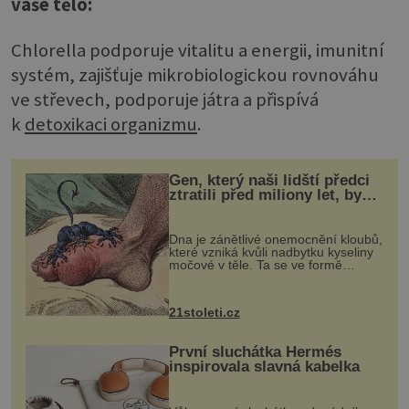
vaše tělo:
Chlorella podporuje vitalitu a energii, imunitní
systém, zajišťuje mikrobiologickou rovnováhu
ve střevech, podporuje játra a přispívá
k
detoxikaci organizmu
.
Gen, který naši lidští předci
ztratili před miliony let, by
mohl pomoci s léčbou
„nemoci králů“
Dna je zánětlivé onemocnění kloubů,
které vzniká kvůli nadbytku kyseliny
močové v těle. Ta se ve formě
krystalků ukládá v blízkosti kloubů,
nejčastěji přitom postihuje palce na
nohou, a způsobuje bole...
21stoleti.cz
První sluchátka Hermés
inspirovala slavná kabelka