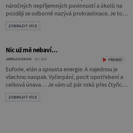
náročných nepříjemných povinností a úkolů na
později se odborně nazývá prokrastinace. Je to
lenost, nebo nerozhodnost? Už se vám to stalo?
ZOBRAZIT VÍCE
Máte spoustu práce, ale když se rozhodnete ji
zdolat, najednou jste jako paralyzovaní. Jak
dochází k tomu, že člověk odsouvá své
Nic už mě nebaví…
povinnosti až po nejzazší možnou mez nebo je
vůbec nevyřídí? Práce za to
JARMILA DUŠKOVÁ
30.1.2020
PŘEHRÁT
Euforie, elán a spousta energie. A najednou je
všechno naopak. Vyčerpání, pocit opotřebení a
celková únava… Je vám už pár roků přes čtyřicet,
práci zvládáte bez zádrhelů, děti odrostly a vy
ZOBRAZIT VÍCE
byste se konečně mohla začít věnovat sama
sobě. Ale i když jste se tolik těšila a spřádala
plány, všechno je jinak. Najednou se vám do
ničeho nechce a jste věčně nespokojená, i když
vlastně nevíte proč. S bl