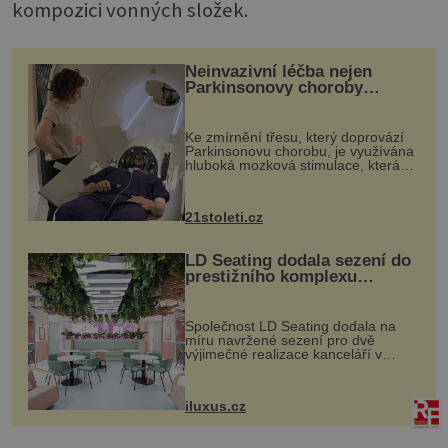
kompozici vonných složek.
Neinvazivní léčba nejen
Parkinsonovy choroby
pomocí ultrazvukové
„helmy“
Ke zmírnění třesu, který doprovází
Parkinsonovu chorobu, je využívána
hluboká mozková stimulace, která
však vyžaduje vysoce invazivní
zákrok. Ultrazvuk zase není vhodný
k dostatečně přesnému zacílení ...
21stoleti.cz
LD Seating dodala sezení do
prestižního komplexu
MediaCityUK v Salfordu
Společnost LD Seating dodala na
míru navržené sezení pro dvě
výjimečné realizace kanceláří v
areálu MediaCityUK v anglickém
Salfordu – konkrétně do budov Blue
Tower a Orange Tower. Komplex
iluxus.cz
budov Media...