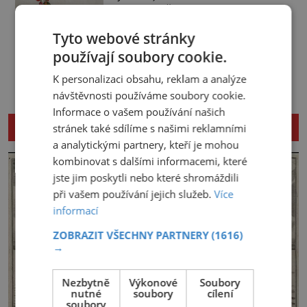
jenom v zimě? To jste na omylu.
značkou NaHCO3) je ten bílý, ve vodě
Přesvědčte se sami a pojďte si vyrobit
rozpustný prášek, kterému říkáme
krásné květiny do vázy nebo jako
Tyto webové stránky
bicarbona. Je součástí kypřicího prášku
Polštářek s kytičkami
obraz. Při tomto tvoření vás navíc čeká
[…]
používají soubory cookie.
Zkuste si udělat polštářek s
příjemná procházka po lese. Musíte si
květinovou aplikací. Hodit se bude na
přece nasbírat ty šišky. Nám se
K personalizaci obsahu, reklam a analýze
chatu nebo na tesasu a je skoro
osvědčily ty menší z borovic. Budete
návštěvnosti používáme soubory cookie.
zadarmo. Budete potřebovat: 2
jich potřebovat […]
obdélníky bavlněného plátna (40×40 a
Informace o vašem používání našich
60×50), zip, odstřižky barevných filců
NENECHTE SI UJÍT DALŠÍ ZAJÍMAVÉ ČLÁNKY
stránek také sdílíme s našimi reklamními
(dostanete v kutilských potřebách
a analytickými partnery, kteří je mohou
nebo v galanterii), barevné nitě, popř
kombinovat s dalšími informacemi, které
lepidlo na textil, kousek kartonu (na
šablony květů), ostré nůžky. Pokud
jste jim poskytli nebo které shromáždili
povlak na […]
při vašem používání jejich služeb.
Více
informací
ZOBRAZIT VŠECHNY PARTNERY
(1616)
→
Nezbytně
Výkonové
Soubory
nutné
soubory
cílení
soubory