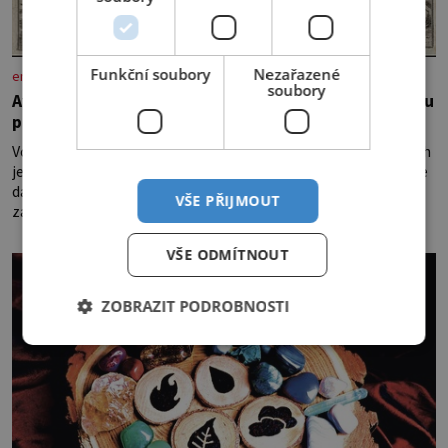
Funkční soubory
Nezařazené
enigmaplus.cz
soubory
Ayia Napa: Kyperské vodní monstrum s mírumilovnou
povahou
Vodní monstra jsou poměrně častým koloritem nejrůznějších
jezer, řek či ostrovů. Mnozí skeptici to přikládají hlavně snaze
dané místo zviditelnit a přitáhnout k němu pozornost
VŠE PŘIJMOUT
záhadám nakloněných turi
VŠE ODMÍTNOUT
ZOBRAZIT PODROBNOSTI