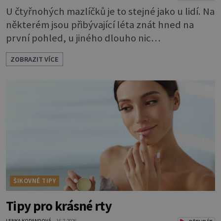
U čtyřnohých mazlíčků je to stejné jako u lidí. Na
některém jsou přibývající léta znát hned na
první pohled, u jiného dlouho nic
nezaznamenáte. Přesto byste si měli staršího
ZOBRAZIT VÍCE
psa více všímat, aby vám neunikly důležité
signály, že něco není v pořádku. Včasná péče
mu může prodloužit i zkvalitnit život. Hůře
tráví U starších psů je třeba myslet na to, že
mohou mít v nepořádku zažívání.
ŠIKOVNÉ TIPY
Tipy pro krásné rty