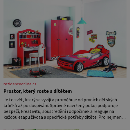
této oblasti žádným nováčkem, protože do zednářské
rezidenceonline.cz
Prostor, který roste s dítětem
Je to svět, který se vyvíjí a proměňuje od prvních dětských
krůčků až po dospívání. Správně navržený pokoj podporuje
bezpečí, kreativitu, soustředění i odpočinek a reaguje na
každou etapu života a specifické potřeby dítěte. Pro nejmenší
je klíčová jednoduchost, měkkost a bezpečí, proto by pokoj
miminka měl působit především klidně a útulně. Předškolní