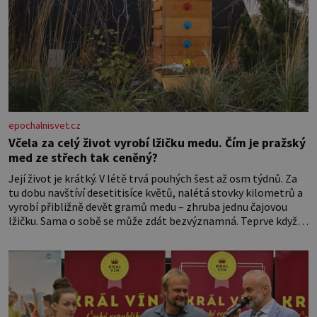
epochalnisvet.cz
Včela za celý život vyrobí lžičku medu. Čím je pražský
med ze střech tak ceněný?
Její život je krátký. V létě trvá pouhých šest až osm týdnů. Za
tu dobu navštíví desetitisíce květů, nalétá stovky kilometrů a
vyrobí přibližně devět gramů medu – zhruba jednu čajovou
lžičku. Sama o sobě se může zdát bezvýznamná. Teprve když
se spojí s dalšími desítkami tisíc příslušnic svého včelstva,
vznikne jeden z nejdokonalejších organismů