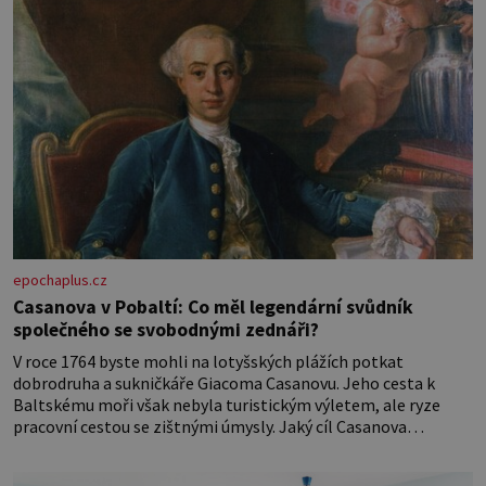
epochaplus.cz
Casanova v Pobaltí: Co měl legendární svůdník
společného se svobodnými zednáři?
V roce 1764 byste mohli na lotyšských plážích potkat
dobrodruha a sukničkáře Giacoma Casanovu. Jeho cesta k
Baltskému moři však nebyla turistickým výletem, ale ryze
pracovní cestou se zištnými úmysly. Jaký cíl Casanova
sledoval, když se například procházel uličkami lotyšské Rigy?
Casanova v Pobaltí kontaktoval tamní zednářské lóže. Nebyl v