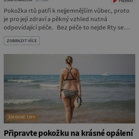
LENKA KORANDOVÁ
16.7.2026
PŘEHRÁT
Pokožka rtů patří k nejjemnějším vůbec, proto
je pro její zdraví a pěkný vzhled nutná
odpovídající péče. Bez péče to nejde Rty se
neliší jen barvou, ale také mnohem tenčí
ZOBRAZIT VÍCE
povrchovou vrstvou než ostatní pleť a pokožka.
Nezvláčňují je žádné mazové žlázy, proto jsou
rty mnohem choulostivější a náchylné k
vysychání a praskání. Balzám na rty je proto
nutnou základní výbavou, pokud chce
ŠIKOVNÉ TIPY
Připravte pokožku na krásné opálení