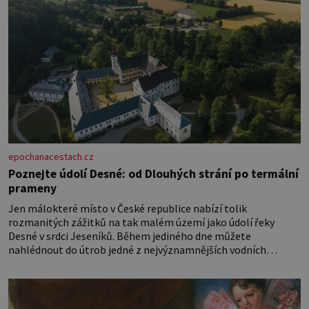
epochanacestach.cz
Poznejte údolí Desné: od Dlouhých strání po termální
prameny
Jen málokteré místo v České republice nabízí tolik
rozmanitých zážitků na tak malém území jako údolí řeky
Desné v srdci Jeseníků. Během jediného dne můžete
nahlédnout do útrob jedné z nejvýznamnějších vodních
elektráren v Evropě, vydat se na horské hřebeny, projet se na
koloběžce a den zakončit poznáváním památek ve Velkých
Losinách nebo v termálním