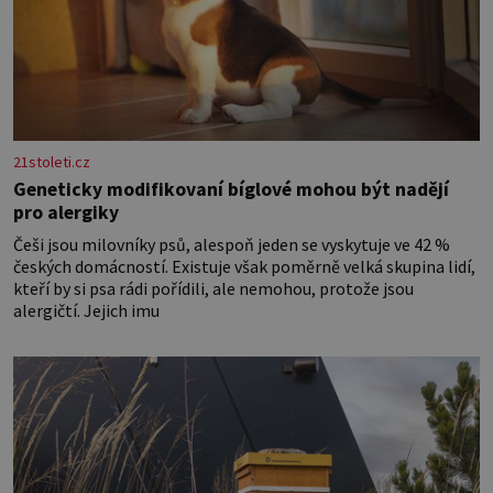
21stoleti.cz
Geneticky modifikovaní bíglové mohou být nadějí
pro alergiky
Češi jsou milovníky psů, alespoň jeden se vyskytuje ve 42 %
českých domácností. Existuje však poměrně velká skupina lidí,
kteří by si psa rádi pořídili, ale nemohou, protože jsou
alergičtí. Jejich imu