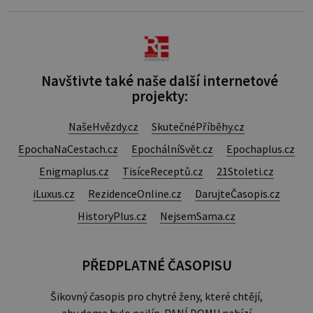
Hned po studiích jsem odešla z rodného města,
Navštivte také naše další internetové
projekty:
NašeHvězdy.cz
SkutečnéPříběhy.cz
EpochaNaCestach.cz
EpochálníSvět.cz
Epochaplus.cz
Enigmaplus.cz
TisíceReceptů.cz
21Stoleti.cz
iLuxus.cz
RezidenceOnline.cz
DarujteČasopis.cz
HistoryPlus.cz
NejsemSama.cz
PŘEDPLATNÉ ČASOPISU
Šikovný časopis pro chytré ženy, které chtějí,
aby doma bylo nejlíp. PANÍ DOMU nabízí