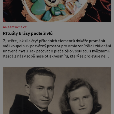
nejsemsama.cz
Rituály krásy podle živlů
Zjistěte, jak síla čtyř přírodních elementů dokáže proměnit
vaši koupelnu v posvátný prostor pro omlazení těla i zklidnění
unavené mysli. Jak pečovat o pleť a tělo v souladu s hvězdami?
Každá z nás v sobě nese otisk vesmíru, který se projevuje nejen
v naší povaze, ale i v potřebách naší pokožky. Ohnivá znamení
Ženy narozené ve znamení Berana, Lva a Střelce v sobě nesou
žár, odvahu a neutuchající elán. Vaše