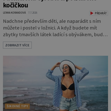
kočičkou
LENKA KORANDOVÁ
7.7.2026
PŘEHRÁT
Nadchne především děti, ale naparádit s ním
můžete i postel v ložnici. A když budete mít
zbytky tmavších látek ladící s obývákem, bude
se hodit i tam. Budete potřebovat: - zbytky
ZOBRAZIT VÍCE
barevně sladěných bavlněných látek - 0,5 m
látky na vnitřní polštářek - duté vlákno na výplň
- 2 knoflíky - 0,5 m jednostranně nalepovacího
vlizelínu - pravítko a řezák nebo nůžky Přední
strana s aplikací 1. V
ŠIKOVNÉ TIPY