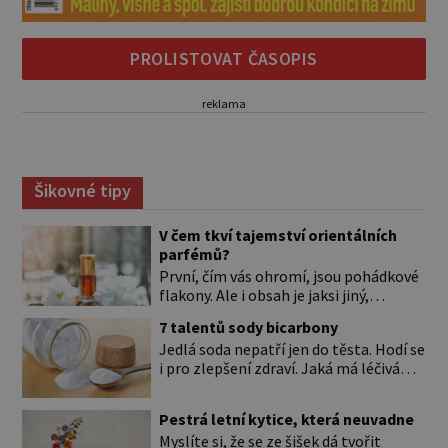
PROLISTOVAT ČASOPIS
reklama
Šikovné tipy
V čem tkví tajemství orientálních
parfémů?
První, čím vás ohromí, jsou pohádkové
flakony. Ale i obsah je jaksi jiný,
svůdnější a vábivější než vůně z našich
7 talentů sody bicarbony
parfumérií. Čím to? V arabské kultuře
Jedlá soda nepatří jen do těsta. Hodí se
mají vůně mnohem delší tradici než
i pro zlepšení zdraví. Jaká má léčivá
v naší. Jejich původní účel byl nejspíš
použití? Úplně na začátku je důležité si
hygienický. Co je čisté, to voní. Jak
to ujasnit. Existují dva typy sody. *
voní? Při testování orientálních vůní
Pestrá letní kytice, která neuvadne
Jedlá soda (pro úplnost je to
nejspíš zjistíte, že jen málokterá se
Myslíte si, že se ze šišek dá tvořit
hydrogenuhličitan sodný s chemickou
vám […]