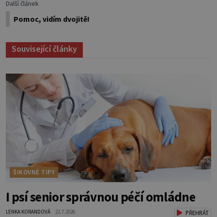
Další článek
Pomoc, vidím dvojitě!
Související články
ŠIKOVNÉ TIPY
I psí senior správnou péčí omládne
LENKA KORANDOVÁ
22.7.2026
PŘEHRÁT