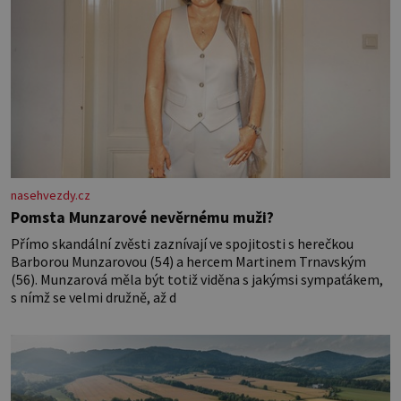
nasehvezdy.cz
Pomsta Munzarové nevěrnému muži?
Přímo skandální zvěsti zaznívají ve spojitosti s herečkou
Barborou Munzarovou (54) a hercem Martinem Trnavským
(56). Munzarová měla být totiž viděna s jakýmsi sympaťákem,
s nímž se velmi družně, až d