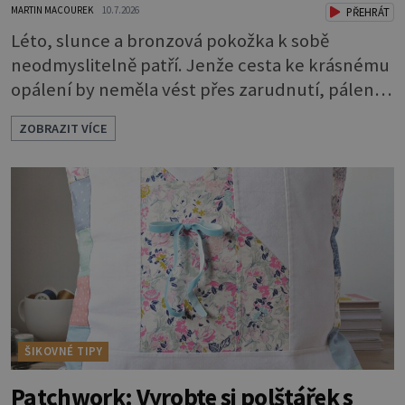
MARTIN MACOUREK
10.7.2026
PŘEHRÁT
Léto, slunce a bronzová pokožka k sobě
neodmyslitelně patří. Jenže cesta ke krásnému
opálení by neměla vést přes zarudnutí, pálení a
loupající se kůže. Spálená pokožka není
ZOBRAZIT VÍCE
známkou „základu“ pro opálení, ale reakcí na
nadměrné UV záření. Pokud chcete, aby pleť i
pokožka těla vypadaly zdravě, hladce a opálení
vydrželo co nejdéle, vyplatí se začít s přípravou
už několik týdnů před první dovolenou.
ŠIKOVNÉ TIPY
Patchwork: Vyrobte si polštářek s