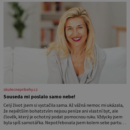
skutecnepribehy.cz
Souseda mi poslalo samo nebe!
Celý život jsem si vystačila sama. Až vážná nemoc mi ukázala,
že největším bohatstvím nejsou peníze ani vlastní byt, ale
člověk, který je ochotný podat pomocnou ruku. Vždycky jsem
byla spíš samotářka. Nepotřebovala jsem kolem sebe partu
kamarádek ani partnera. Stačily mi knihy, práce a hlavně klid.