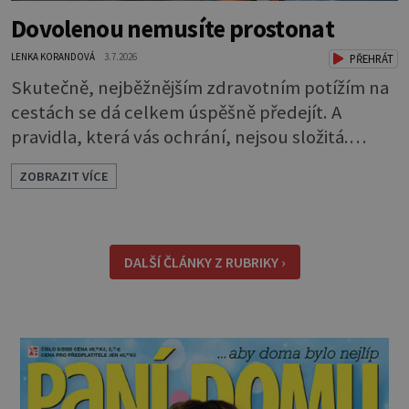
Dovolenou nemusíte prostonat
LENKA KORANDOVÁ
3.7.2026
PŘEHRÁT
Skutečně, nejběžnějším zdravotním potížím na
cestách se dá celkem úspěšně předejít. A
pravidla, která vás ochrání, nejsou složitá.
Riziko na talíři Drtivou většinu cestovatelských
ZOBRAZIT VÍCE
průjmů vyvolávají fekální bakterie. Do kuchyně
se mohou dostat s přirozeně hnojenou
zeleninou a při nedostatečné hygieně při
přípravě a výdeji jídla se snadno rozšíří ze
DALŠÍ ČLÁNKY Z RUBRIKY ›
zeleninového salátu i na další potraviny. Dobro