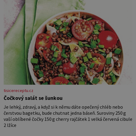
věk je
tisicereceptu.cz
Čočkový salát se šunkou
Je lehký, zdravý, a když si k němu dáte opečený chléb nebo
čerstvou bagetku, bude chutnat jedna báseň. Suroviny 250 g
vaší oblíbené čočky 150 g cherry rajčátek 1 velká červená cibule
2 lžíce