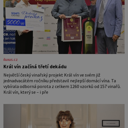
iluxus.cz
Král vín začíná třetí dekádu
Největší český vinařský projekt Král vín ve svém již
jednadvacátém ročníku představil nejlepší domácí vína. Ta
vybírala odborná porota z celkem 1260 vzorků od 157 vinařů.
Král vín, který se – i pře