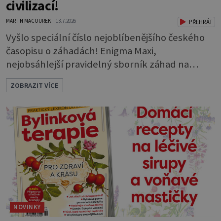
civilizací!
MARTIN MACOUREK
13.7.2026
PŘEHRÁT
Vyšlo speciální číslo nejoblíbenějšího českého
časopisu o záhadách! Enigma Maxi,
nejobsáhlejší pravidelný sborník záhad na
českém trhu, vám opět přináší více než 200
ZOBRAZIT VÍCE
stran napínavého čtení a poutavých obrázků.
Tentokrát na téma dávných říší, zapomenutých
národů, tajuplných staveb a archeologických
objevů, které vědcům nedávají spát. Co
všechno po sobě naši předkové zanechali? A
věděli snad víc, n
NOVINKY