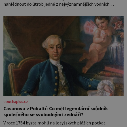
nahlédnout do útrob jedné z nejvýznamnějších vodních
elektráren v Evropě, vydat se na horské hřebeny, projet se na
koloběžce a den zakončit poznáváním památek ve Velkých
Losinách nebo v termálním
epochaplus.cz
Casanova v Pobaltí: Co měl legendární svůdník
společného se svobodnými zednáři?
V roce 1764 byste mohli na lotyšských plážích potkat