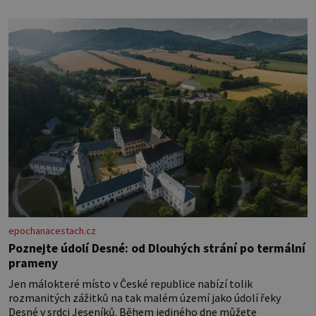
epochanacestach.cz
Poznejte údolí Desné: od Dlouhých strání po termální
prameny
Jen málokteré místo v České republice nabízí tolik
rozmanitých zážitků na tak malém území jako údolí řeky
Desné v srdci Jeseníků. Během jediného dne můžete