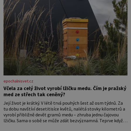
epochalnisvet.cz
Včela za celý život vyrobí lžičku medu. Čím je pražský
med ze střech tak ceněný?
Její život je krátký. V létě trvá pouhých šest až osm týdnů. Za
tu dobu navštíví desetitisíce květů, nalétá stovky kilometrů a
vyrobí přibližně devět gramů medu – zhruba jednu čajovou
lžičku. Sama o sobě se může zdát bezvýznamná. Teprve když
se spojí s dalšími desítkami tisíc příslušnic svého včelstva,