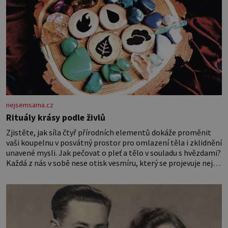
nejsemsama.cz
Rituály krásy podle živlů
Zjistěte, jak síla čtyř přírodních elementů dokáže proměnit
vaši koupelnu v posvátný prostor pro omlazení těla i zklidnění
unavené mysli. Jak pečovat o pleť a tělo v souladu s hvězdami?
Každá z nás v sobě nese otisk vesmíru, který se projevuje nejen
v naší povaze, ale i v potřebách naší pokožky. Ohnivá znamení
Ženy narozené ve znamení Berana, Lva a Střelce v sobě nesou
žár, odvahu a neutuchající elán. Vaše