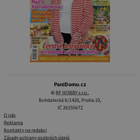
PaniDomu.cz
©
RF HOBBY s.r.o.
,
Bohdalecká 6/1420, Praha 10,
IČ 26155672
O nás
Reklama
Kontakty na redakci
Zásady ochrany osobních údajů