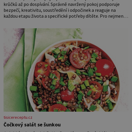
krůčků až po dospívání. Správně navržený pokoj podporuje
bezpečí, kreativitu, soustředění i odpočinek a reaguje na
každou etapu života a specifické potřeby dítěte. Pro nejmenší
je klíčová jednoduchost, měkkost a bezpečí, proto by pokoj
miminka měl působit především klidně a útulně. Předškolní
věk je
tisicereceptu.cz
Čočkový salát se šunkou