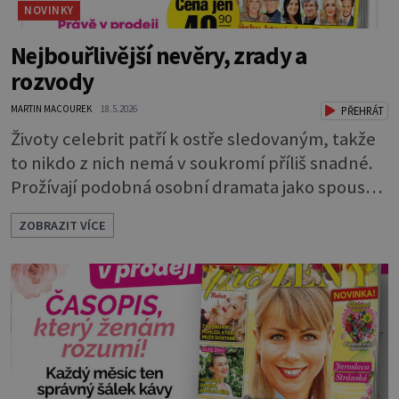
NOVINKY
Nejbouřlivější nevěry, zrady a
rozvody
MARTIN MACOUREK
18.5.2026
PŘEHRÁT
Životy celebrit patří k ostře sledovaným, takže
to nikdo z nich nemá v soukromí příliš snadné.
Prožívají podobná osobní dramata jako spousta
běžných lidí, ale pod drobnohledem médií. V
ZOBRAZIT VÍCE
tomto speciálním vydání vašeho oblíbeného
týdeníku Můj čas na kafíčko jsme se zaměřili na
trpké osudy těch nejslavnějších mužů a žen z
oblasti showbyznysu. Přečtěte si o jejich
zklamáních, špatných výběrech protějšk