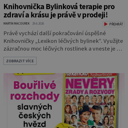
Knihovnička Bylinková terapie pro
zdraví a krásu je právě v prodeji!
MARTIN MACOUREK
29.6.2026
PŘEHRÁT
Právě vychází další pokračování úspěšné
Knihovničky „Lexikon léčivých bylinek“. Využijte
zázračnou moc léčivých rostlinek a vneste je do
svého života! Stejně jako v minulých vydáních,
ZOBRAZIT VÍCE
tak i tentokrát vás seznámíme s léčivou silou
bylinek a prozradíme vám jednoduché návody
na to, jak je správně použít k léčbě
nejrůznějších nemocí a zdravotních obtíží. Jde
o velmi cenné a roky prověřené rady, d