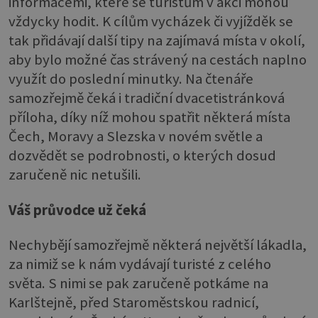
informacemi, které se turistům v akci mohou
vždycky hodit. K cílům vycházek či vyjížděk se
tak přidávají další tipy na zajímavá místa v okolí,
aby bylo možné čas strávený na cestách naplno
využít do poslední minutky. Na čtenáře
samozřejmě čeká i tradiční dvacetistránková
příloha, díky níž mohou spatřit některá místa
Čech, Moravy a Slezska v novém světle a
dozvědět se podrobnosti, o kterých dosud
zaručeně nic netušili.
Váš průvodce už čeká
Nechybějí samozřejmě některá největší lákadla,
za nimiž se k nám vydávají turisté z celého
světa. S nimi se pak zaručeně potkáme na
Karlštejně, před Staroměstskou radnicí,