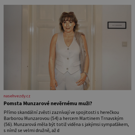
nasehvezdy.cz
Pomsta Munzarové nevěrnému muži?
Přímo skandální zvěsti zaznívají ve spojitosti s herečkou
Barborou Munzarovou (54) a hercem Martinem Trnavským
(56). Munzarová měla být totiž viděna s jakýmsi sympaťákem,
s nímž se velmi družně, až d