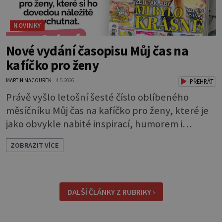
NOVINKY
Nové vydání časopisu Můj čas na
kafíčko pro ženy
MARTIN MACOUREK
4.5.2026
PŘEHRÁT
Právě vyšlo letošní šesté číslo oblíbeného
měsíčníku Můj čas na kafíčko pro ženy, které je
jako obvykle nabité inspirací, humorem i
laskavostí. Tak si uvařte dobrou kávu a pusťte
ZOBRAZIT VÍCE
se do čtení. Ve zranitelnosti je síla Tentokrát
jsme se zaměřili na to, co ženy řeší nejčastěji: jak
dát životu řád, i když kolem vás všichni chvátají,
jak si udržet klid v hlavě, sebevědomí v srdci a
DALŠÍ ČLÁNKY Z RUBRIKY ›
radost v duši.