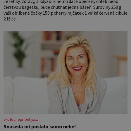
Je lehký, zdravý, a když si k němu dáte opečený chléb nebo
čerstvou bagetku, bude chutnat jedna báseň. Suroviny 250 g
vaší oblíbené čočky 150 g cherry rajčátek 1 velká červená cibule
2 lžíce
skutecnepribehy.cz
Souseda mi poslalo samo nebe!