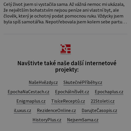
Celý život jsem si vystačila sama. Až vážná nemoc mi ukázala,
že největším bohatstvím nejsou peníze ani vlastní byt, ale
člověk, který je ochotný podat pomocnou ruku. Vždycky jsem
byla spíš samotářka. Nepotřebovala jsem kolem sebe partu
kamarádek ani partnera. Stačily mi knihy, práce a hlavně klid.
Hned po studiích jsem odešla z rodného města,
Navštivte také naše další internetové
projekty:
NašeHvězdy.cz
SkutečnéPříběhy.cz
EpochaNaCestach.cz
EpochálníSvět.cz
Epochaplus.cz
Enigmaplus.cz
TisíceReceptů.cz
21Stoleti.cz
iLuxus.cz
RezidenceOnline.cz
DarujteČasopis.cz
HistoryPlus.cz
NejsemSama.cz