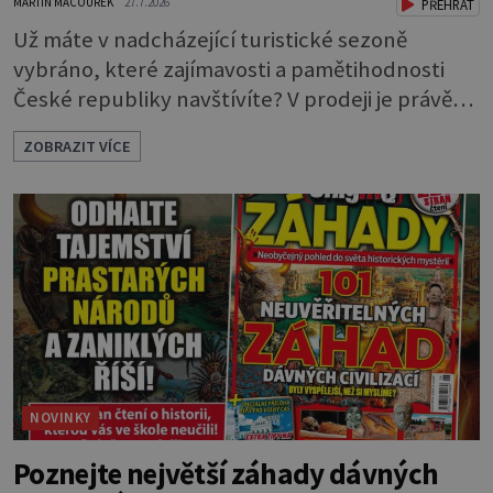
MARTIN MACOUREK
27.7.2026
PŘEHRÁT
Už máte v nadcházející turistické sezoně
vybráno, které zajímavosti a pamětihodnosti
České republiky navštívíte? V prodeji je právě
nové číslo Epochy na cestách, které vám při
ZOBRAZIT VÍCE
rozhodování určitě pomůže. Nejobsáhlejší
průvodce po krásách Čech, Moravy i Slezska
Epocha na cestách je i letos praktickým
společníkem pro co nejúžasnější strávení
volného času a inspirací pro vyjížďky za
některými z ne
NOVINKY
Poznejte největší záhady dávných