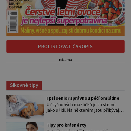
PROLISTOVAT ČASOPIS
reklama
Šikovné tipy
I psí senior správnou péčí omládne
U čtyřnohých mazlíčků je to stejné
jako u lidí. Na některém jsou přibývající
léta znát hned na první pohled, u
jiného dlouho nic nezaznamenáte.
Tipy pro krásné rty
Přesto byste si měli staršího psa více