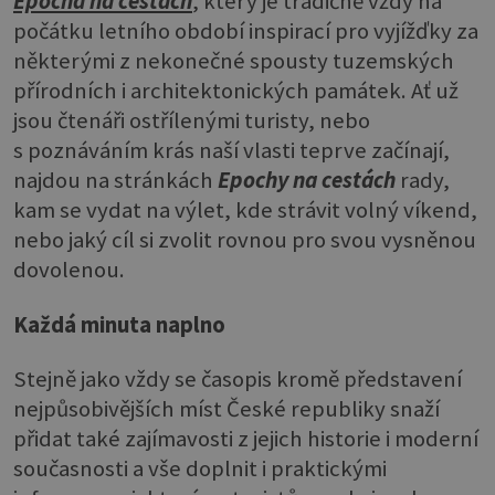
Epocha na cestách
, který je tradičně vždy na
počátku letního období inspirací pro vyjížďky za
některými z nekonečné spousty tuzemských
přírodních i architektonických památek. Ať už
jsou čtenáři ostřílenými turisty, nebo
s poznáváním krás naší vlasti teprve začínají,
najdou na stránkách
Epochy na cestách
rady,
kam se vydat na výlet, kde strávit volný víkend,
nebo jaký cíl si zvolit rovnou pro svou vysněnou
dovolenou.
Každá minuta naplno
Stejně jako vždy se časopis kromě představení
nejpůsobivějších míst České republiky snaží
přidat také zajímavosti z jejich historie i moderní
současnosti a vše doplnit i praktickými