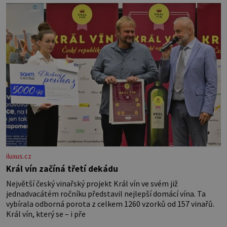
vznikne jeden z nejdokonalejších organismů
iluxus.cz
Král vín začíná třetí dekádu
Největší český vinařský projekt Král vín ve svém již
jednadvacátém ročníku představil nejlepší domácí vína. Ta
vybírala odborná porota z celkem 1260 vzorků od 157 vinařů.
Král vín, který se – i pře