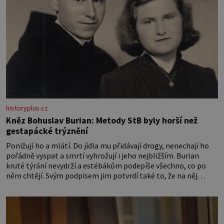
historyplus.cz
Kněz Bohuslav Burian: Metody StB byly horší než
gestapácké trýznění
Ponižují ho a mlátí. Do jídla mu přidávají drogy, nenechají ho
pořádně vyspat a smrtí vyhrožují i jeho nejbližším. Burian
kruté týrání nevydrží a estébákům podepíše všechno, co po
něm chtějí. Svým podpisem jim potvrdí také to, že na něj
během výslechů nikdo nevyvíjel fyzický ani psychický nátlak.
Syn brněnského řezníka chce být knězem a