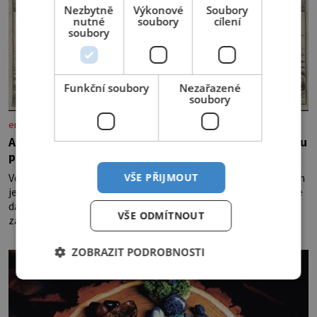
Nezbytně
Výkonové
Soubory
nutné
soubory
cílení
soubory
Funkční soubory
Nezařazené
soubory
enigmaplus.cz
Ayia Napa: Kyperské vodní monstrum s mírumilovnou
povahou
Vodní monstra jsou poměrně častým koloritem nejrůznějších
VŠE PŘIJMOUT
jezer, řek či ostrovů. Mnozí skeptici to přikládají hlavně snaze
dané místo zviditelnit a přitáhnout k němu pozornost
VŠE ODMÍTNOUT
záhadám nakloněných turi
ZOBRAZIT PODROBNOSTI