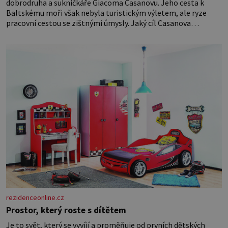
dobrodruha a sukničkáře Giacoma Casanovu. Jeho cesta k
Baltskému moři však nebyla turistickým výletem, ale ryze
pracovní cestou se zištnými úmysly. Jaký cíl Casanova
sledoval, když se například procházel uličkami lotyšské Rigy?
Casanova v Pobaltí kontaktoval tamní zednářské lóže. Nebyl v
této oblasti žádným nováčkem, protože do zednářské
rezidenceonline.cz
Prostor, který roste s dítětem
Je to svět, který se vyvíjí a proměňuje od prvních dětských