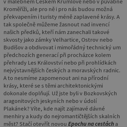
v malebném Českém Krumlově nebo v půvabné
Kroměříži, ale pro ně i pro nás budou možná
překvapením i turisty méně zaplavené krásy. A
tak společně můžeme žasnout nad invencí
našich předků, kteří nám zanechali takové
skvosty jako zámky Velhartice, Ostrov nebo
Budišov a obdivovat i mimořádný technický um
předchozích generací při procházce kolem
přehrady Les Království nebo při prohlídkách
nejvýstavnějších českých a moravských radnic.
A to nesmíme zapomenout ani na přírodní
krásy, které se s těmi architektonickými
dokonale doplňují. Už jste byli v Bozkovských
aragonitových jeskyních nebo v údolí
Plakánek? Víte, kde najít zajímavé dávné
menhiry a kudy do nejromantičtějších skalních
měst? Stačí otevřít novou
Epochu na cestách
a