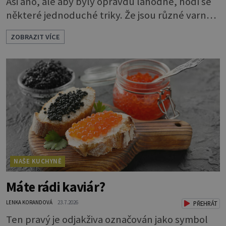
Asi ano, ale aby byly opravdu lahodné, hodí se
některé jednoduché triky. Že jsou různé varné
typy od A, tedy na saláty, po D na kaši, určitě
ZOBRAZIT VÍCE
víte, takže vyberete podle toho, co chcete
právě uvařit. Vařte správně Spousta lidí vaří
brambory tak, že nalijí do hrnce vodu, osolí ji,
přidají brambory nakrájené na kousky a dají
vařit. Brambor
NAŠE KUCHYNĚ
Máte rádi kaviár?
LENKA KORANDOVÁ
23.7.2026
PŘEHRÁT
Ten pravý je odjakživa označován jako symbol