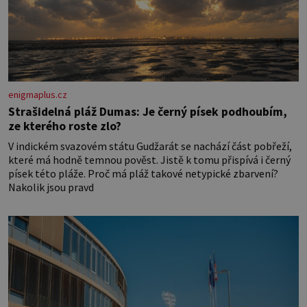
enigmaplus.cz
Strašidelná pláž Dumas: Je černý písek podhoubím,
ze kterého roste zlo?
V indickém svazovém státu Gudžarát se nachází část pobřeží,
které má hodně temnou pověst. Jistě k tomu přispívá i černý
písek této pláže. Proč má pláž takové netypické zbarvení?
Nakolik jsou pravd