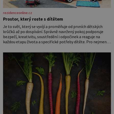
rezidenceonline.cz
Prostor, který roste s dítětem
Je to svět, který se vyvíjí a proměňuje od prvních dětských
krůčků až po dospívání. Správně navržený pokoj podporuje
bezpečí, kreativitu, soustředění i odpočinek a reaguje na
každou etapu života a specifické potřeby dítěte. Pro nejmenší
je klíčová jednoduchost, měkkost a bezpečí, proto by pokoj
miminka měl působit především klidně a útulně. Předškolní
věk je