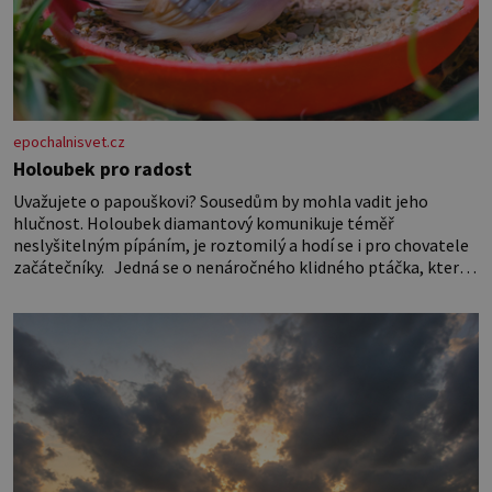
epochalnisvet.cz
Holoubek pro radost
Uvažujete o papouškovi? Sousedům by mohla vadit jeho
hlučnost. Holoubek diamantový komunikuje téměř
neslyšitelným pípáním, je roztomilý a hodí se i pro chovatele
začátečníky. Jedná se o nenáročného klidného ptáčka, který
většinu dne jen posedává. Hodně času tráví na zemi, kde sbírá
zbytky semínek Jeho domovinou je prakticky celá Austrálie s
výjimkou pobřežní oblasti.