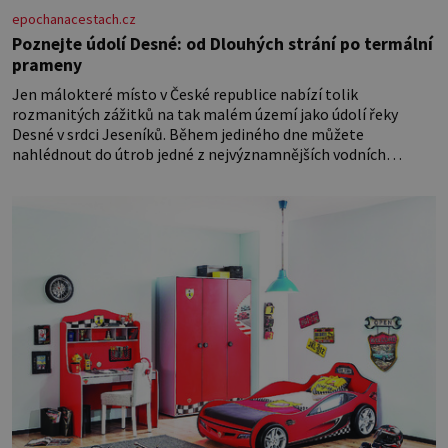
epochanacestach.cz
Poznejte údolí Desné: od Dlouhých strání po termální
prameny
Jen málokteré místo v České republice nabízí tolik
rozmanitých zážitků na tak malém území jako údolí řeky
Desné v srdci Jeseníků. Během jediného dne můžete
nahlédnout do útrob jedné z nejvýznamnějších vodních
elektráren v Evropě, vydat se na horské hřebeny, projet se na
koloběžce a den zakončit poznáváním památek ve Velkých
Losinách nebo v termálním