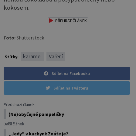
kokosem.
PŘEHRÁT ČLÁNEK
Foto:
Shutterstock
karamel
Vaření
Štítky:
Sdílet na Facebooku
Sdílet na Twitteru
Předchozí článek
(Ne)obyčejné pampelišky
Další článek
„Jedy“ v kuchyni: Znáte je?