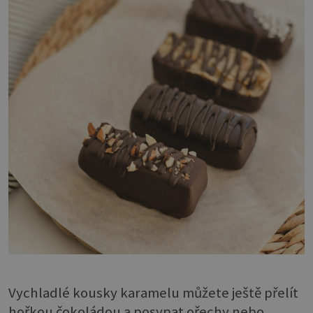
Vychladlé kousky karamelu můžete ještě přelít
hořkou čokoládou a posypat ořechy nebo