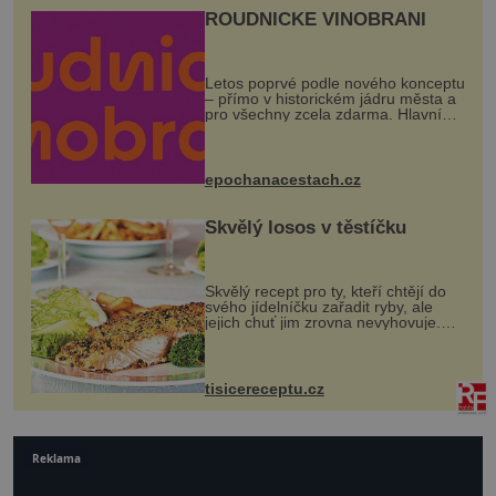
ROUDNICKÉ VINOBRANÍ
Letos poprvé podle nového konceptu
– přímo v historickém jádru města a
pro všechny zcela zdarma. Hlavní
program se odehraje na Karlově a
Husově náměstí. Návštěvníci se
mohou těšit na víno, burčák, pes...
epochanacestach.cz
Skvělý losos v těstíčku
Skvělý recept pro ty, kteří chtějí do
svého jídelníčku zařadit ryby, ale
jejich chuť jim zrovna nevyhovuje.
Losos je samozřejmě taky ryba, ale v
tomto případě si na to nikdo ani
nevzpomene. Ingredienc...
tisicereceptu.cz
Reklama