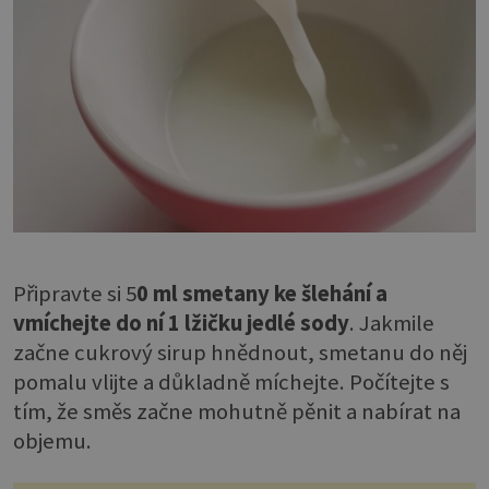
Připravte si 5
0 ml smetany ke šlehání a
vmíchejte do ní 1 lžičku jedlé sody
. Jakmile
začne cukrový sirup hnědnout, smetanu do něj
pomalu vlijte a důkladně míchejte. Počítejte s
tím, že směs začne mohutně pěnit a nabírat na
objemu.