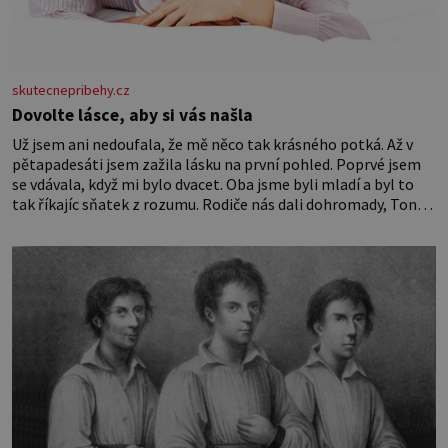
skutecnepribehy.cz
Dovolte lásce, aby si vás našla
Už jsem ani nedoufala, že mě něco tak krásného potká. Až v
pětapadesáti jsem zažila lásku na první pohled. Poprvé jsem
se vdávala, když mi bylo dvacet. Oba jsme byli mladí a byl to
tak říkajíc sňatek z rozumu. Rodiče nás dali dohromady, Toník
byl dobře zaopatřený mladý muž. Manželství nám oběma moc
nesvědčilo, brzy jsme zjistili, že