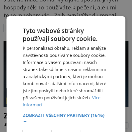
hospodyněk ho používáte k pečení, ale umí
toho mnohem víc. Za hlavní výhodu mnozí
považují to, že nemusí vymazávat plech, ať už
ZOBRAZIT VÍCE
Tyto webové stránky
pečou moučníky nebo nějaký druh slaného
používají soubory cookie.
pečiva. Ale to zdaleka není všechno. Papír se dá
použít na vyložení jakékoliv nádoby, když
K personalizaci obsahu, reklam a analýze
nechceme, aby se její obsah přichytil na stěnu a
návštěvnosti používáme soubory cookie.
Informace o vašem používání našich
připálil. Například když pečete v
stránek také sdílíme s našimi reklamními
a analytickými partnery, kteří je mohou
kombinovat s dalšími informacemi, které
jste jim poskytli nebo které shromáždili
při vašem používání jejich služeb.
Více
NAŠE KUCHYNĚ
informací
Zrcadlová poleva vyžaduje pečlivost
ZOBRAZIT VŠECHNY PARTNERY
(1616)
→
LENKA KORANDOVÁ
13.7.2026
PŘEHRÁT