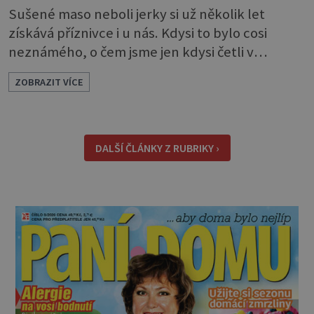
Sušené maso neboli jerky si už několik let
získává příznivce i u nás. Kdysi to bylo cosi
neznámého, o čem jsme jen kdysi četli v
knihách o americkém západě. Dneska si je
ZOBRAZIT VÍCE
můžeme klidně koupit, ale také, což je ještě
lepší, sami udělat. Můžete si je dát jen tak pro
chuť, ale oceníte je i jako malou svačinku
během dne a určitě se vám hodí na výletě,
DALŠÍ ČLÁNKY Z RUBRIKY ›
protože v batohu nezabere téměř žádné místo
a také