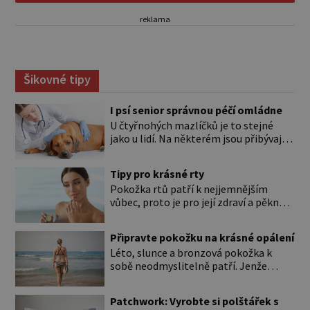
reklama
Šikovné tipy
I psí senior správnou péčí omládne
U čtyřnohých mazlíčků je to stejné
jako u lidí. Na některém jsou přibývající
léta znát hned na první pohled, u
jiného dlouho nic nezaznamenáte.
Tipy pro krásné rty
Přesto byste si měli staršího psa více
Pokožka rtů patří k nejjemnějším
všímat, aby vám neunikly důležité
vůbec, proto je pro její zdraví a pěkný
signály, že něco není v pořádku. Včasná
vzhled nutná odpovídající péče. Bez
péče mu může prodloužit i zkvalitnit
péče to nejde Rty se neliší jen barvou,
život. Hůře tráví U starších […]
Připravte pokožku na krásné opálení
ale také mnohem tenčí povrchovou
Léto, slunce a bronzová pokožka k
vrstvou než ostatní pleť a pokožka.
sobě neodmyslitelně patří. Jenže
Nezvláčňují je žádné mazové žlázy,
cesta ke krásnému opálení by neměla
proto jsou rty mnohem choulostivější
vést přes zarudnutí, pálení a loupající
a náchylné k vysychání a praskání.
Patchwork: Vyrobte si polštářek s
se kůže. Spálená pokožka není
Balzám na […]