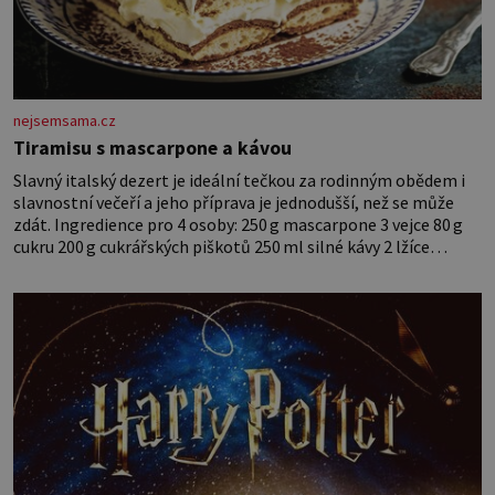
nejsemsama.cz
Tiramisu s mascarpone a kávou
Slavný italský dezert je ideální tečkou za rodinným obědem i
slavnostní večeří a jeho příprava je jednodušší, než se může
zdát. Ingredience pro 4 osoby: 250 g mascarpone 3 vejce 80 g
cukru 200 g cukrářských piškotů 250 ml silné kávy 2 lžíce
amaretta kakao na posypání Postup: Oddělte žloutky od bílků.
Žloutky vyšlehejte s cukrem do světlé pěny a postupně do nich
vmíchejte mascarpone, aby vznikl hladký