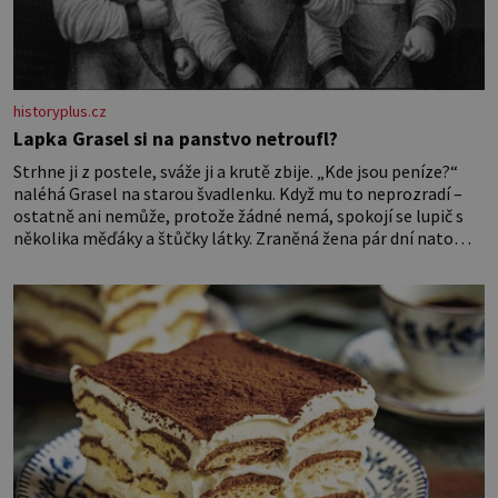
historyplus.cz
Lapka Grasel si na panstvo netroufl?
Strhne ji z postele, sváže ji a krutě zbije. „Kde jsou peníze?“
naléhá Grasel na starou švadlenku. Když mu to neprozradí –
ostatně ani nemůže, protože žádné nemá, spokojí se lupič s
několika měďáky a štůčky látky. Zraněná žena pár dní nato
umírá. Je to muž nebývale krutý. Jeho činy budí hrůzu ještě
dlouho po jeho smrti