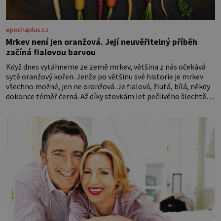
epochaplus.cz
Mrkev není jen oranžová. Její neuvěřitelný příběh
začíná fialovou barvou
Když dnes vytáhneme ze země mrkev, většina z nás očekává
sytě oranžový kořen. Jenže po většinu své historie je mrkev
všechno možné, jen ne oranžová. Je fialová, žlutá, bílá, někdy
dokonce téměř černá. Až díky stovkám let pečlivého šlechtění
se z ní stává zelenina, bez které si českou zahradu ani
nedokážeme představit. Její příběh je