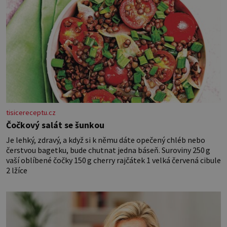
tisicereceptu.cz
Čočkový salát se šunkou
Je lehký, zdravý, a když si k němu dáte opečený chléb nebo
čerstvou bagetku, bude chutnat jedna báseň. Suroviny 250 g
vaší oblíbené čočky 150 g cherry rajčátek 1 velká červená cibule
2 lžíce