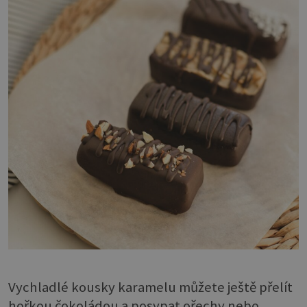
Vychladlé kousky karamelu můžete ještě přelít
hořkou čokoládou a posypat ořechy nebo