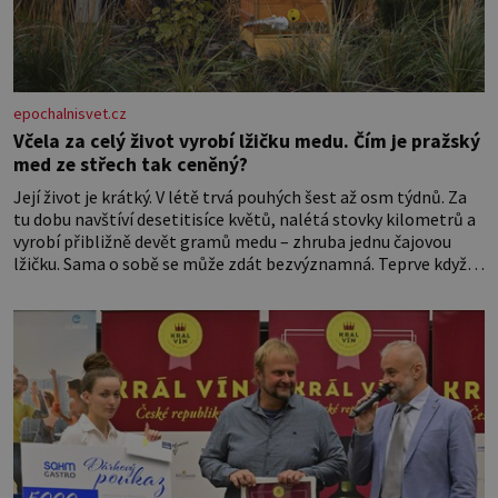
epochalnisvet.cz
Včela za celý život vyrobí lžičku medu. Čím je pražský
med ze střech tak ceněný?
Její život je krátký. V létě trvá pouhých šest až osm týdnů. Za
tu dobu navštíví desetitisíce květů, nalétá stovky kilometrů a
vyrobí přibližně devět gramů medu – zhruba jednu čajovou
lžičku. Sama o sobě se může zdát bezvýznamná. Teprve když
se spojí s dalšími desítkami tisíc příslušnic svého včelstva,
vznikne jeden z nejdokonalejších organismů