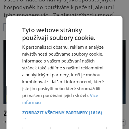
hospodyněk ho používáte k pečení, ale umí
toho mnohem víc. Za hlavní výhodu mnozí
považují to, že nemusí vymazávat plech, ať už
ZOBRAZIT VÍCE
Tyto webové stránky
pečou moučníky nebo nějaký druh slaného
používají soubory cookie.
pečiva. Ale to zdaleka není všechno. Papír se dá
použít na vyložení jakékoliv nádoby, když
K personalizaci obsahu, reklam a analýze
nechceme, aby se její obsah přichytil na stěnu a
návštěvnosti používáme soubory cookie.
Informace o vašem používání našich
připálil. Například když pečete v
stránek také sdílíme s našimi reklamními
a analytickými partnery, kteří je mohou
kombinovat s dalšími informacemi, které
jste jim poskytli nebo které shromáždili
při vašem používání jejich služeb.
Více
NAŠE KUCHYNĚ
informací
Zrcadlová poleva vyžaduje pečlivost
ZOBRAZIT VŠECHNY PARTNERY
(1616)
→
LENKA KORANDOVÁ
13.7.2026
PŘEHRÁT