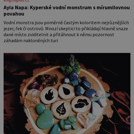
Ayia Napa: Kyperské vodní monstrum s mírumilovnou
povahou
Vodní monstra jsou poměrně častým koloritem nejrůznějších
jezer, řek či ostrovů. Mnozí skeptici to přikládají hlavně snaze
dané místo zviditelnit a přitáhnout k němu pozornost
záhadám nakloněných turi