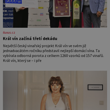
iluxus.cz
Král vín začíná třetí dekádu
Největší český vinařský projekt Král vín ve svém již
jednadvacátém ročníku představil nejlepší domácí vína. Ta
vybírala odborná porota z celkem 1260 vzorků od 157 vinařů.
Král vín, který se – i pře