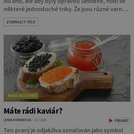
Asi ano, ale aby byly opravdu lahodné, hodí se
některé jednoduché triky. Že jsou různé varné
typy od A, tedy na saláty, po D na kaši, určitě
ZOBRAZIT VÍCE
víte, takže vyberete podle toho, co chcete
právě uvařit. Vařte správně Spousta lidí vaří
brambory tak, že nalijí do hrnce vodu, osolí ji,
přidají brambory nakrájené na kousky a dají
vařit. Brambor
NAŠE KUCHYNĚ
Máte rádi kaviár?
LENKA KORANDOVÁ
23.7.2026
PŘEHRÁT
Ten pravý je odjakživa označován jako symbol