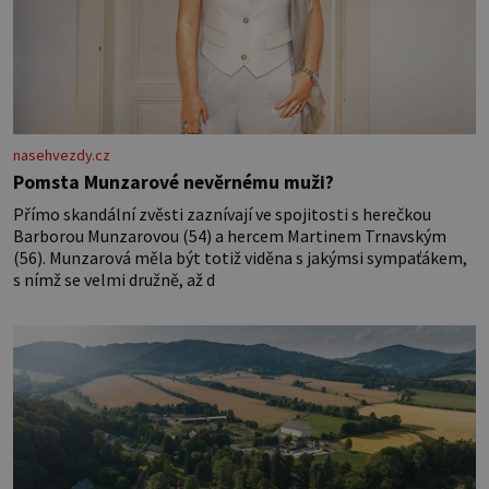
nasehvezdy.cz
Pomsta Munzarové nevěrnému muži?
Přímo skandální zvěsti zaznívají ve spojitosti s herečkou
Barborou Munzarovou (54) a hercem Martinem Trnavským
(56). Munzarová měla být totiž viděna s jakýmsi sympaťákem,
s nímž se velmi družně, až d