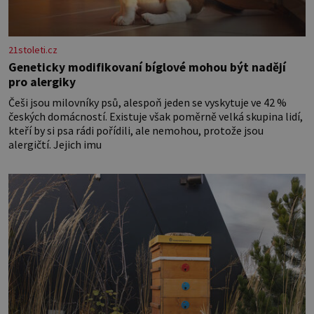
21stoleti.cz
Geneticky modifikovaní bíglové mohou být nadějí
pro alergiky
Češi jsou milovníky psů, alespoň jeden se vyskytuje ve 42 %
českých domácností. Existuje však poměrně velká skupina lidí,
kteří by si psa rádi pořídili, ale nemohou, protože jsou
alergičtí. Jejich imu