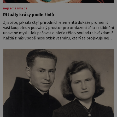
nejsemsama.cz
Rituály krásy podle živlů
Zjistěte, jak síla čtyř přírodních elementů dokáže proměnit
vaši koupelnu v posvátný prostor pro omlazení těla i zklidnění
unavené mysli. Jak pečovat o pleť a tělo v souladu s hvězdami?
Každá z nás v sobě nese otisk vesmíru, který se projevuje nejen
v naší povaze, ale i v potřebách naší pokožky. Ohnivá znamení
Ženy narozené ve znamení Berana, Lva a Střelce v sobě nesou
žár, odvahu a neutuchající elán. Vaše