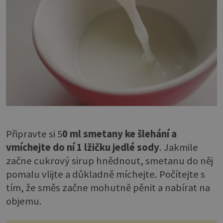
Připravte si 5
0 ml smetany ke šlehání a
vmíchejte do ní 1 lžičku jedlé sody
. Jakmile
začne cukrový sirup hnědnout, smetanu do něj
pomalu vlijte a důkladně míchejte. Počítejte s
tím, že směs začne mohutně pěnit a nabírat na
objemu.