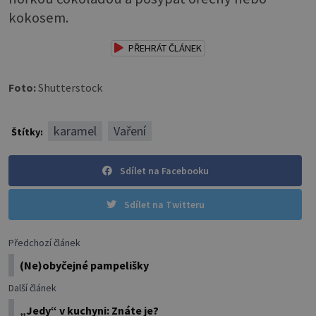
kokosem.
PŘEHRÁT ČLÁNEK
Foto:
Shutterstock
karamel
Vaření
Štítky:
Sdílet na Facebooku
Sdílet na Twitteru
Předchozí článek
(Ne)obyčejné pampelišky
Další článek
„Jedy“ v kuchyni: Znáte je?