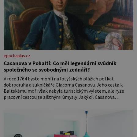
epochaplus.cz
Casanova v Pobaltí: Co měl legendární svůdník
společného se svobodnými zednáři?
V roce 1764 byste mohli na lotyšských plážích potkat
dobrodruha a sukničkáře Giacoma Casanovu. Jeho cesta k
Baltskému moři však nebyla turistickým výletem, ale ryze
pracovní cestou se zištnými úmysly. Jaký cíl Casanova
sledoval, když se například procházel uličkami lotyšské Rigy?
Casanova v Pobaltí kontaktoval tamní zednářské lóže. Nebyl v
této oblasti žádným nováčkem, protože do zednářské