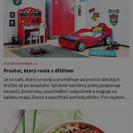
rezidenceonline.cz
Prostor, který roste s dítětem
Je to svět, který se vyvíjí a proměňuje od prvních dětských
krůčků až po dospívání. Správně navržený pokoj podporuje
bezpečí, kreativitu, soustředění i odpočinek a reaguje na
každou etapu života a specifické potřeby dítěte. Pro nejmenší
je klíčová jednoduchost, měkkost a bezpečí, proto by pokoj
miminka měl působit především klidně a útulně. Předškolní
věk je