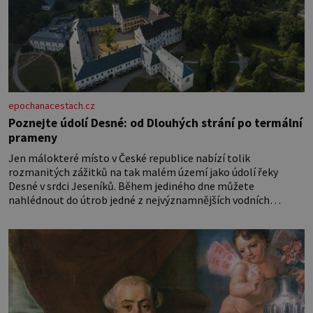
epochanacestach.cz
Poznejte údolí Desné: od Dlouhých strání po termální
prameny
Jen málokteré místo v České republice nabízí tolik
rozmanitých zážitků na tak malém území jako údolí řeky
Desné v srdci Jeseníků. Během jediného dne můžete
nahlédnout do útrob jedné z nejvýznamnějších vodních
elektráren v Evropě, vydat se na horské hřebeny, projet se na
koloběžce a den zakončit poznáváním památek ve Velkých
Losinách nebo v termálním