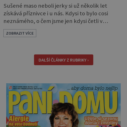
Sušené maso neboli jerky si už několik let
získává příznivce i u nás. Kdysi to bylo cosi
neznámého, o čem jsme jen kdysi četli v
knihách o americkém západě. Dneska si je
ZOBRAZIT VÍCE
můžeme klidně koupit, ale také, což je ještě
lepší, sami udělat. Můžete si je dát jen tak pro
chuť, ale oceníte je i jako malou svačinku
během dne a určitě se vám hodí na výletě,
DALŠÍ ČLÁNKY Z RUBRIKY ›
protože v batohu nezabere téměř žádné místo
a také