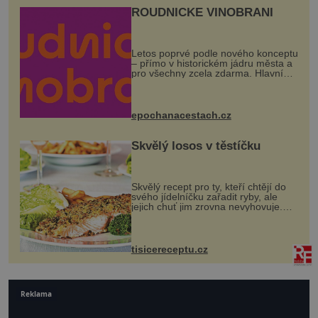
ROUDNICKÉ VINOBRANÍ
Letos poprvé podle nového konceptu
– přímo v historickém jádru města a
pro všechny zcela zdarma. Hlavní
program se odehraje na Karlově a
Husově náměstí. Návštěvníci se
mohou těšit na víno, burčák, pes...
epochanacestach.cz
Skvělý losos v těstíčku
Skvělý recept pro ty, kteří chtějí do
svého jídelníčku zařadit ryby, ale
jejich chuť jim zrovna nevyhovuje.
Losos je samozřejmě taky ryba, ale v
tomto případě si na to nikdo ani
nevzpomene. Ingredienc...
tisicereceptu.cz
Reklama