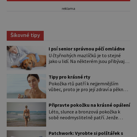
reklama
Šikovné tipy
I psí senior správnou péčí omládne
U čtyřnohých mazlíčků je to stejné
jako u lidí. Na některém jsou přibývající
léta znát hned na první pohled, u
jiného dlouho nic nezaznamenáte.
Tipy pro krásné rty
Přesto byste si měli staršího psa více
Pokožka rtů patří k nejjemnějším
všímat, aby vám neunikly důležité
vůbec, proto je pro její zdraví a pěkný
signály, že něco není v pořádku. Včasná
vzhled nutná odpovídající péče. Bez
péče mu může prodloužit i zkvalitnit
péče to nejde Rty se neliší jen barvou,
život. Hůře tráví U starších […]
Připravte pokožku na krásné opálení
ale také mnohem tenčí povrchovou
Léto, slunce a bronzová pokožka k
vrstvou než ostatní pleť a pokožka.
sobě neodmyslitelně patří. Jenže
Nezvláčňují je žádné mazové žlázy,
cesta ke krásnému opálení by neměla
proto jsou rty mnohem choulostivější
vést přes zarudnutí, pálení a loupající
a náchylné k vysychání a praskání.
Patchwork: Vyrobte si polštářek s
se kůže. Spálená pokožka není
Balzám na […]