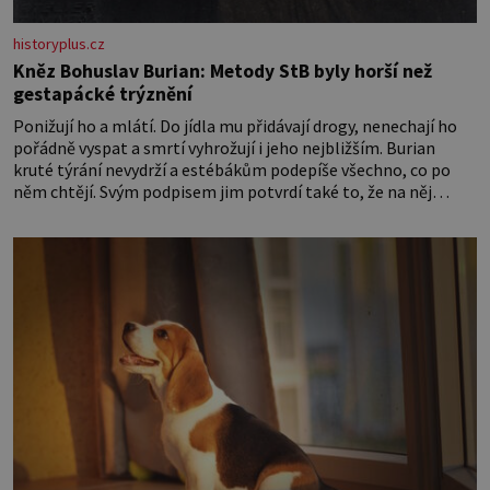
historyplus.cz
Kněz Bohuslav Burian: Metody StB byly horší než
gestapácké trýznění
Ponižují ho a mlátí. Do jídla mu přidávají drogy, nenechají ho
pořádně vyspat a smrtí vyhrožují i jeho nejbližším. Burian
kruté týrání nevydrží a estébákům podepíše všechno, co po
něm chtějí. Svým podpisem jim potvrdí také to, že na něj
během výslechů nikdo nevyvíjel fyzický ani psychický nátlak.
Syn brněnského řezníka chce být knězem a