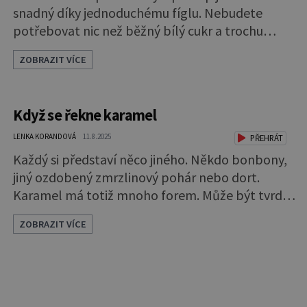
snadný díky jednoduchému fíglu. Nebudete
potřebovat nic než běžný bílý cukr a trochu
smetany. I tajná ingredience, která zaručí
ZOBRAZIT VÍCE
měkkost bonbonů, je běžná – jde o obyčejnou
jedlou sodu. Tak pojďme na to! Do vyššího hrnce
dejte 250 g bílého cukru a 50 ml vody. S cukrem
Když se řekne karamel
neexperimentujte, nezkoušejte hnědý ani
třtinový, obsahují melasu a karamel by se p
LENKA KORANDOVÁ
11.8.2025
PŘEHRÁT
Každý si představí něco jiného. Někdo bonbony,
jiný ozdobený zmrzlinový pohár nebo dort.
Karamel má totiž mnoho forem. Může být tvrdý i
tekutý a každý se využívá jinak. Pokud jste s ním
ZOBRAZIT VÍCE
ještě nikdy nepracovali, zkuste to. Není to tak
složité, jak byste si mohli myslet. Naučte se
základ Jakmile ho zvládnete, můžete začít
zkoušet další varianty. Na karamelový základ
potřebujete jen cukr kryst