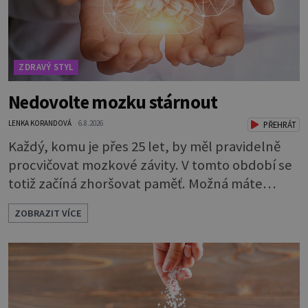
ZDRAVÝ STYL
Nedovolte mozku stárnout
LENKA KORANDOVÁ
6.8.2026
PŘEHRÁT
Každý, komu je přes 25 let, by měl pravidelně
procvičovat mozkové závity. V tomto období se
totiž začíná zhoršovat paměť. Možná máte
problém vzpomenout si na jméno kolegy z
ZOBRAZIT VÍCE
práce. Nebo marně v paměti lovíte název
knížky, kterou jste nedávno přečetli. Je to
opravdu tak, s věkem jako kdyby se paměť
rozhodla stávkovat. Cvičte tělo i mozek
Procvičujte mozkové závity. Není to nijak slož