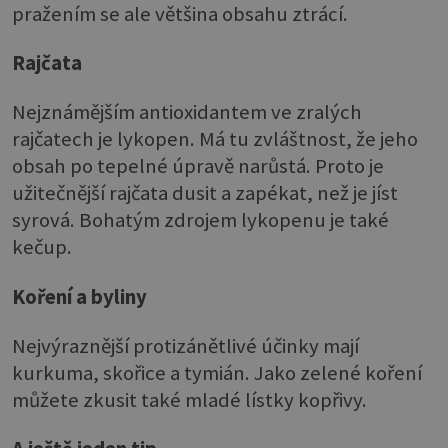
pražením se ale většina obsahu ztrácí.
Rajčata
Nejznámějším antioxidantem ve zralých
rajčatech je lykopen. Má tu zvláštnost, že jeho
obsah po tepelné úpravě narůstá. Proto je
užitečnější rajčata dusit a zapékat, než je jíst
syrová. Bohatým zdrojem lykopenu je také
kečup.
Koření a byliny
Nejvýraznější protizánětlivé účinky mají
kurkuma, skořice a tymián. Jako zelené koření
můžete zkusit také mladé lístky kopřivy.