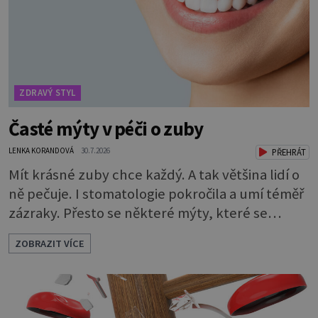
není všechno. Obsahuje také důležité
ZDRAVÝ STYL
Časté mýty v péči o zuby
LENKA KORANDOVÁ
30.7.2026
PŘEHRÁT
Mít krásné zuby chce každý. A tak většina lidí o
ně pečuje. I stomatologie pokročila a umí téměř
zázraky. Přesto se některé mýty, které se
tradují, nedaří vyvrátit. Které? Večer místo
ZOBRAZIT VÍCE
čištění snězte jablko Jedna z nejoblíbenějších
pověr už z časů našich babiček, kterou se
rozhodně nevyplatí praktikovat. Jablko
opravdu zuby nevyčistí. Obsahuje sacharidy,