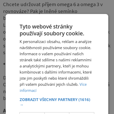
Chcete udržovat příjem omega 6 a omega 3 v
rovnováze? Pak je lněné semínko
bezkonkurenčně nejlepším prostředkem.
Lněný olej má vysoký obsah (kolem 57 %)
Tyto webové stránky
omega 3 tuků. Bohužel je však velmi náchylný k
používají soubory cookie.
oxidaci čili žluknutí, a to zvláště lisovaný za
K personalizaci obsahu, reklam a analýze
studena. Proto je vhodnější zařadit na jídelníček
návštěvnosti používáme soubory cookie.
spíše lněné semínko.
Informace o vašem používání našich
stránek také sdílíme s našimi reklamními
* Řepkový
a analytickými partnery, kteří je mohou
kombinovat s dalšími informacemi, které
Druhá nejlepší volba, pokud jde o omega 3.
jste jim poskytli nebo které shromáždili
Obsahuje 10 % tohoto typu tuků a současně má
při vašem používání jejich služeb.
Více
informací
nejméně nasycených mastných kyselin z
běžných olejů na trhu.
ZOBRAZIT VŠECHNY PARTNERY
(1616)
→
Antioxidanty: Ovoce a zelenina