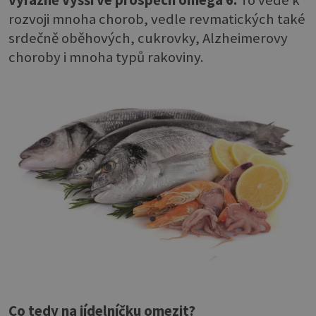
rozvoji mnoha chorob, vedle revmatických také
srdečně oběhových, cukrovky, Alzheimerovy
choroby i mnoha typů rakoviny.
Co tedy na jídelníčku omezit?