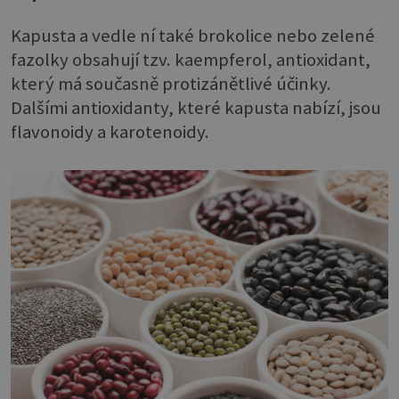
Kapusta a vedle ní také brokolice nebo zelené
fazolky obsahují tzv. kaempferol, antioxidant,
který má současně protizánětlivé účinky.
Dalšími antioxidanty, které kapusta nabízí, jsou
flavonoidy a karotenoidy.