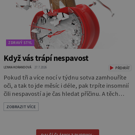
které bakterie v ústech pře
ZDRAVÝ STYL
Když vás trápí nespavost
LENKA KORANDOVÁ
27.7.2026
PŘEHRÁT
Pokud tři a více nocí v týdnu sotva zamhouříte
oči, a tak to jde měsíc i déle, pak trpíte insomnií
čili nespavostí a je čas hledat příčinu. A těch
může být celá řada. Vlastně váš spánek může
ZOBRAZIT VÍCE
rušit skoro cokoli. Nicméně některé důvody
nespavosti jsou častější. Narušený spánkový
rytmus To v praktické řeči obvykle znamená, že
pracujete na směny. Noční práce či jakékoli