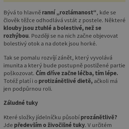
Bývá to hlavně
ranní „rozlámanost“
, kde se
člověk těžce odhodlává vstát z postele. Některé
klouby jsou ztuhlé a bolestivé, než se
rozhýbou
. Později se na nich začne objevovat
bolestivý otok a na dotek jsou horké.
Tak se pomalu rozvíjí zánět, který vyvolává
imunita a který bude postupně postižené partie
poškozovat.
Čím dříve začne léčba, tím lépe.
Totéž platí i o
protizánětlivé dietě,
ačkoli má
jen podpůrnou roli.
Záludné tuky
Které složky jídelníčku působí
prozánětlivě?
Jde
především o živočišné tuky
. V určitém