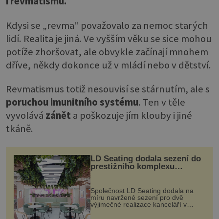
i revmatismu.
Kdysi se „revma“ považovalo za nemoc starých
lidí. Realita je jiná. Ve vyšším věku se sice mohou
potíže zhoršovat, ale obvykle začínají mnohem
dříve, někdy dokonce už v mládí nebo v dětství.
Revmatismus totiž nesouvisí se stárnutím, ale s
poruchou imunitního systému
. Ten v těle
vyvolává
zánět
a poškozuje jím klouby i jiné
tkáně.
LD Seating dodala sezení do
prestižního komplexu
MediaCityUK v Salfordu
Společnost LD Seating dodala na
míru navržené sezení pro dvě
výjimečné realizace kanceláří v
areálu MediaCityUK v anglickém
Salfordu – konkrétně do budov Blue