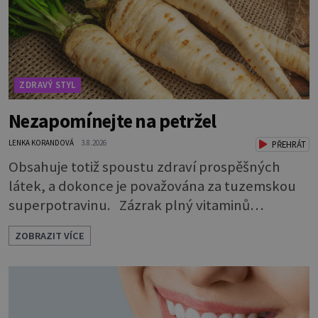
ZDRAVÝ STYL
Nezapomínejte na petržel
LENKA KORANDOVÁ
3.8.2026
PŘEHRÁT
Obsahuje totiž spoustu zdraví prospěšných
látek, a dokonce je považována za tuzemskou
superpotravinu. Zázrak plný vitaminů
V petrželi najdete vitaminy B1, B2, B3, B6,
ZOBRAZIT VÍCE
provitamin A, vitamin E a velké množství
vitamínu C (nejvíce ho má nať, dokonce třikrát
více než pomeranč, v kořeni je také, ale je ho
desetkrát méně), a kyselinu listovou. Ale to