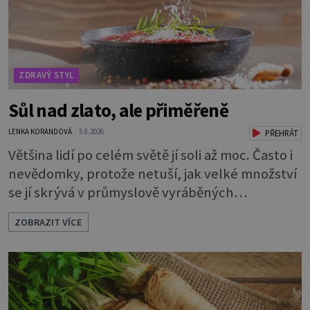
ZDRAVÝ STYL
Sůl nad zlato, ale přiměřeně
LENKA KORANDOVÁ
5.8.2026
PŘEHRÁT
Většina lidí po celém světě jí soli až moc. Často i
nevědomky, protože netuší, jak velké množství
se jí skrývá v průmyslově vyráběných
potravinách, dokonce i těch sladkých. Sůl je
ZOBRAZIT VÍCE
zdravá Ale v ani ne třetinovém množství, než je
pro většinu populace běžné. Její základní
složky– sodík a chlór – jsou zásadní pro správné
hospodaření organismu s tekutinami. Pomáhají
totiž udrž