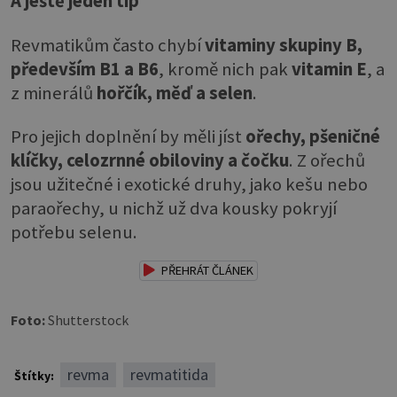
A ještě jeden tip
Revmatikům často chybí
vitaminy skupiny B,
především B1 a B6
, kromě nich pak
vitamin E
, a
z minerálů
hořčík, měď a selen
.
Pro jejich doplnění by měli jíst
ořechy, pšeničné
klíčky, celozrnné obiloviny a čočku
. Z ořechů
jsou užitečné i exotické druhy, jako kešu nebo
paraořechy, u nichž už dva kousky pokryjí
potřebu selenu.
PŘEHRÁT ČLÁNEK
Foto:
Shutterstock
revma
revmatitida
Štítky: