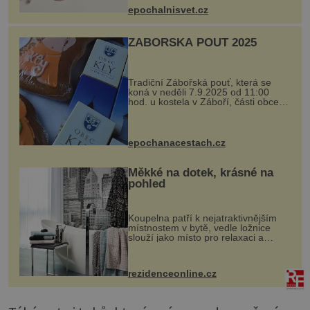
se ručně šitou hovězí kůží a
epochalnisvet.cz
kovový...
ZÁBOŘSKÁ POUŤ 2025
Tradiční Zábořská pouť, která se
koná v neděli 7.9.2025 od 11:00
hod. u kostela v Záboří, části obce
Kly u Mělníka. V programu naleznete
komentovanou prohlídku kostela,
dobovou hudbu, řemesla, atrakce...
epochanacestach.cz
Měkké na dotek, krásné na
pohled
Koupelna patří k nejatraktivnějším
místnostem v bytě, vedle ložnice
slouží jako místo pro relaxaci a
odpočinek. Koupelnový textil –
ručníky, osušky a koberečky –
mohou jako mávnutím kouzelného
rezidenceonline.cz
proutku...