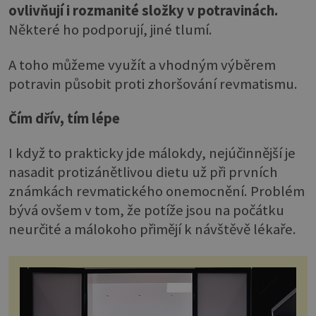
ovlivňují i rozmanité složky v potravinách.
Některé ho podporují, jiné tlumí.
A toho můžeme využít a vhodným výběrem
potravin působit proti zhoršování revmatismu.
Čím dřív, tím lépe
I když to prakticky jde málokdy, nejúčinnější je
nasadit protizánětlivou dietu už při prvních
známkách revmatického onemocnění. Problém
bývá ovšem v tom, že potíže jsou na počátku
neurčité a málokoho přimějí k návštěvě lékaře.