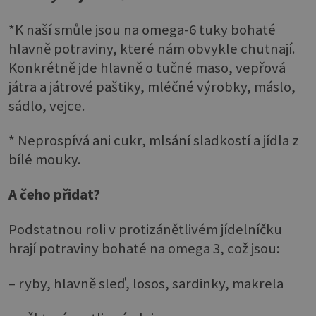
*K naší smůle jsou na omega-6 tuky bohaté
hlavně potraviny, které nám obvykle chutnají.
Konkrétně jde hlavně o tučné maso, vepřová
játra a játrové paštiky, mléčné výrobky, máslo,
sádlo, vejce.
* Neprospívá ani cukr, mlsání sladkostí a jídla z
bílé mouky.
A čeho přidat?
Podstatnou roli v protizánětlivém jídelníčku
hrají potraviny bohaté na omega 3, což jsou:
– ryby, hlavně sleď, losos, sardinky, makrela