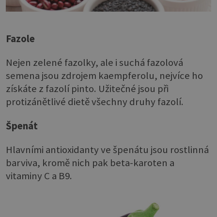
Fazole
Nejen zelené fazolky, ale i suchá fazolová
semena jsou zdrojem kaempferolu, nejvíce ho
získáte z fazolí pinto. Užitečné jsou při
protizánětlivé dietě všechny druhy fazolí.
Špenát
Hlavními antioxidanty ve špenátu jsou rostlinná
barviva, kromě nich pak beta-karoten a
vitaminy C a B9.