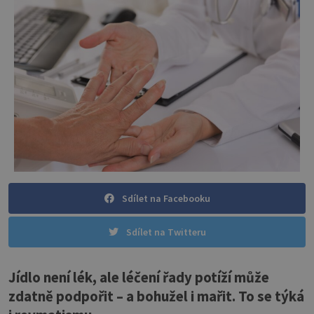
Sdílet na Facebooku
Sdílet na Twitteru
Jídlo není lék, ale léčení řady potíží může
zdatně podpořit – a bohužel i mařit. To se týká