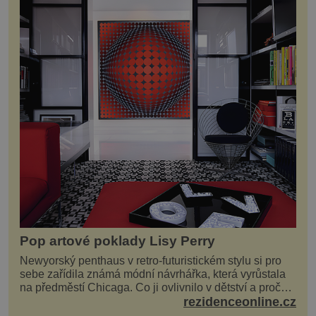
Pop artové poklady Lisy Perry
Newyorský penthaus v retro-futuristickém stylu si pro
sebe zařídila známá módní návrhářka, která vyrůstala
na předměstí Chicaga. Co ji ovlivnilo v dětství a proč
vypadá její domov právě takto? Interié...
rezidenceonline.cz