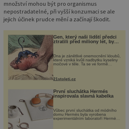
množství mohou být pro organismus
nepostradatelné, při vyšší konzumaci se ale
jejich účinek prudce mění a začínají škodit.
Gen, který naši lidští předci
ztratili před miliony let, by
mohl pomoci s léčbou
„nemoci králů“
Dna je zánětlivé onemocnění kloubů,
které vzniká kvůli nadbytku kyseliny
močové v těle. Ta se ve formě
krystalků ukládá v blízkosti kloubů,
nejčastěji přitom postihuje palce na
nohou, a způsobuje bole...
21stoleti.cz
První sluchátka Hermés
inspirovala slavná kabelka
Vůbec první sluchátka od módního
domu Hermès byla vyrobena
experimentálním laboratoří Hermès
Ateliers Horizons. Elegantní gadget
si vyžádal dva roky vývoje a chlubí