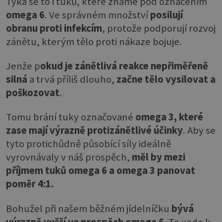
Týká se to i tuků, které známe pod označením
omega 6
. Ve správném množství
posilují
obranu proti infekcím
, protože podporují rozvoj
zánětu, kterým tělo proti nákaze bojuje.
Jenže p
okud je zánětlivá reakce nepřiměřeně
silná
a trvá příliš dlouho,
začne tělo vysilovat a
poškozovat
.
Tomu brání tuky označované
omega 3, které
zase mají výrazně protizánětlivé účinky
. Aby se
tyto protichůdně působící síly ideálně
vyrovnávaly v náš prospěch,
měl by mezi
příjmem tuků omega 6 a omega 3 panovat
poměr 4:1.
Bohužel při našem běžném jídelníčku
bývá
výrazně vyšší ve prospěch omega 6.
To vede k