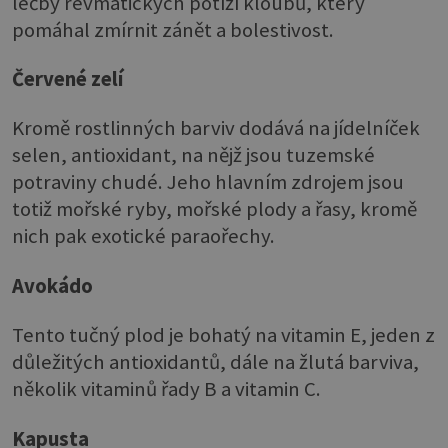
léčby revmatických potíží kloubů, který
pomáhal zmírnit zánět a bolestivost.
Červené zelí
Kromě rostlinných barviv dodává na jídelníček
selen, antioxidant, na nějž jsou tuzemské
potraviny chudé. Jeho hlavním zdrojem jsou
totiž mořské ryby, mořské plody a řasy, kromě
nich pak exotické paraořechy.
Avokádo
Tento tučný plod je bohatý na vitamin E, jeden z
důležitých antioxidantů, dále na žlutá barviva,
několik vitaminů řady B a vitamin C.
Kapusta