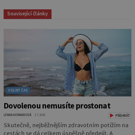
Související články
VOLNÝ ČAS
Dovolenou nemusíte prostonat
LENKA KORANDOVÁ
3.7.2026
PŘEHRÁT
Skutečně, nejběžnějším zdravotním potížím na
cestách se dá celkem úspěšně předejít. A