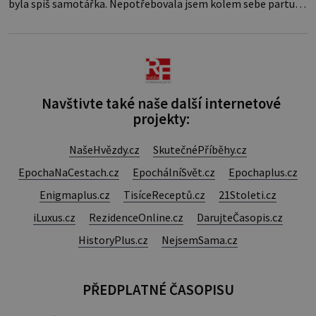
byla spíš samotářka. Nepotřebovala jsem kolem sebe partu
kamarádek ani partnera. Stačily mi knihy, práce a hlavně klid.
Hned po studiích jsem odešla z rodného města,
Navštivte také naše další internetové
projekty:
NašeHvězdy.cz
SkutečnéPříběhy.cz
EpochaNaCestach.cz
EpochálníSvět.cz
Epochaplus.cz
Enigmaplus.cz
TisíceReceptů.cz
21Stoleti.cz
iLuxus.cz
RezidenceOnline.cz
DarujteČasopis.cz
HistoryPlus.cz
NejsemSama.cz
PŘEDPLATNÉ ČASOPISU