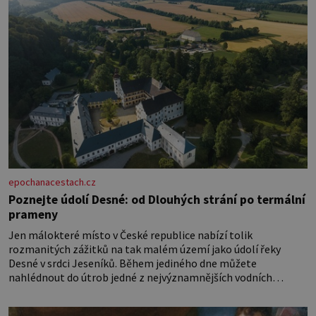
epochanacestach.cz
Poznejte údolí Desné: od Dlouhých strání po termální
prameny
Jen málokteré místo v České republice nabízí tolik
rozmanitých zážitků na tak malém území jako údolí řeky
Desné v srdci Jeseníků. Během jediného dne můžete
nahlédnout do útrob jedné z nejvýznamnějších vodních
elektráren v Evropě, vydat se na horské hřebeny, projet se na
koloběžce a den zakončit poznáváním památek ve Velkých