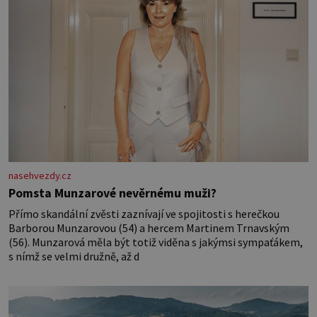
nasehvezdy.cz
Pomsta Munzarové nevěrnému muži?
Přímo skandální zvěsti zaznívají ve spojitosti s herečkou
Barborou Munzarovou (54) a hercem Martinem Trnavským
(56). Munzarová měla být totiž viděna s jakýmsi sympaťákem,
s nímž se velmi družně, až d