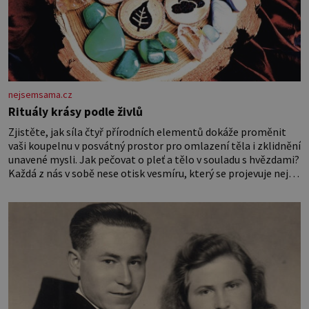
nejsemsama.cz
Rituály krásy podle živlů
Zjistěte, jak síla čtyř přírodních elementů dokáže proměnit
vaši koupelnu v posvátný prostor pro omlazení těla i zklidnění
unavené mysli. Jak pečovat o pleť a tělo v souladu s hvězdami?
Každá z nás v sobě nese otisk vesmíru, který se projevuje nejen
v naší povaze, ale i v potřebách naší pokožky. Ohnivá znamení
Ženy narozené ve znamení Berana, Lva a Střelce v sobě nesou
žár, odvahu a neutuchající elán. Vaše