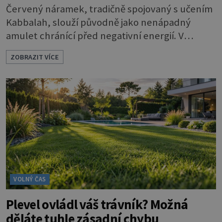
Červený náramek, tradičně spojovaný s učením
Kabbalah, slouží původně jako nenápadný
amulet chránící před negativní energií. V
současné šperkařské tvorbě se však tento
ZOBRAZIT VÍCE
symbol posouvá na zcela novou úroveň. Značka
Aurino racionálně spojuje historický význam
červené šňůrky s trvalou hodnotou drahého
kovu, čímž vzniká elegantní a plnohodnotný
šperk vhodný pro každodenní nošení. Náramky
Kabbalah z
VOLNÝ ČAS
Plevel ovládl váš trávník? Možná
děláte tuhle zásadní chybu