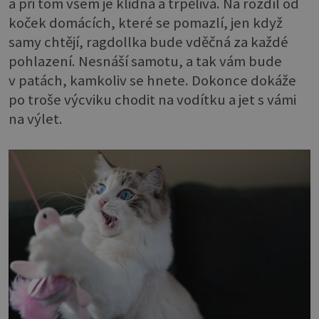
a při tom všem je klidná a trpělivá. Na rozdíl od
koček domácích, které se pomazlí, jen když
samy chtějí, ragdollka bude vděčná za každé
pohlazení. Nesnáší samotu, a tak vám bude
v patách, kamkoliv se hnete. Dokonce dokáže
po troše výcviku chodit na vodítku a jet s vámi
na výlet.