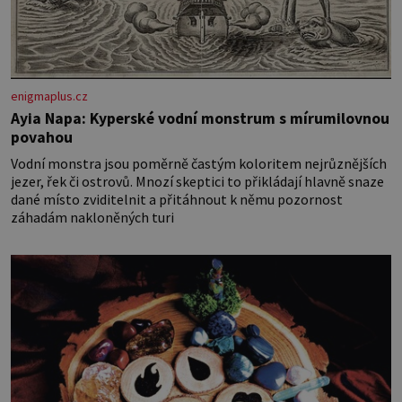
enigmaplus.cz
Ayia Napa: Kyperské vodní monstrum s mírumilovnou
povahou
Vodní monstra jsou poměrně častým koloritem nejrůznějších
jezer, řek či ostrovů. Mnozí skeptici to přikládají hlavně snaze
dané místo zviditelnit a přitáhnout k němu pozornost
záhadám nakloněných turi