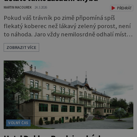
MARTIN MACOUREK
24.3.2026
PŘEHRÁT
Pokud váš trávník po zimě připomíná spíš
flekatý koberec než lákavý zelený porost, není
to náhoda. Jaro vždy nemilosrdně odhalí místa,
kde plevel využil náskok, který získal ještě před
ZOBRAZIT VÍCE
začátkem sezóny. Dobrou zprávou je, že právě
teď máte šanci změnit pravidla hry. Když půda
volá o pomoc Důvod, proč se plevele na jaře
chovají životaschopněji než trávník, je
jednoduchý. Po měsících chladu a vlh
VOLNÝ ČAS