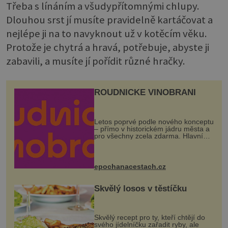
Třeba s línáním a všudypřítomnými chlupy.
Dlouhou srst jí musíte pravidelně kartáčovat a
nejlépe ji na to navyknout už v kotěcím věku.
Protože je chytrá a hravá, potřebuje, abyste ji
zabavili, a musíte jí pořídit různé hračky.
ROUDNICKÉ VINOBRANÍ
Letos poprvé podle nového konceptu
– přímo v historickém jádru města a
pro všechny zcela zdarma. Hlavní
program se odehraje na Karlově a
Husově náměstí. Návštěvníci se
mohou těšit na víno, burčák, pes...
epochanacestach.cz
Skvělý losos v těstíčku
Skvělý recept pro ty, kteří chtějí do
svého jídelníčku zařadit ryby, ale