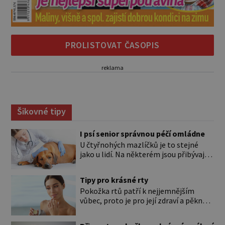
PROLISTOVAT ČASOPIS
reklama
Šikovné tipy
I psí senior správnou péčí omládne
U čtyřnohých mazlíčků je to stejné
jako u lidí. Na některém jsou přibývající
léta znát hned na první pohled, u
jiného dlouho nic nezaznamenáte.
Tipy pro krásné rty
Přesto byste si měli staršího psa více
Pokožka rtů patří k nejjemnějším
všímat, aby vám neunikly důležité
vůbec, proto je pro její zdraví a pěkný
signály, že něco není v pořádku. Včasná
vzhled nutná odpovídající péče. Bez
péče mu může prodloužit i zkvalitnit
péče to nejde Rty se neliší jen barvou,
život. Hůře tráví U starších […]