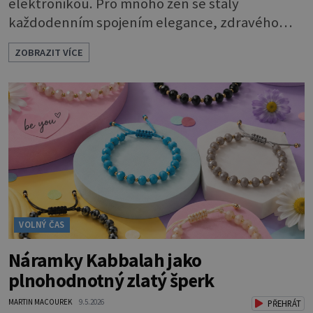
elektronikou. Pro mnoho žen se staly
každodenním spojením elegance, zdravého
životního stylu a moderních technologií.
ZOBRAZIT VÍCE
Huawei dnes ukazuje, že smartwatch mohou
působit stejně stylově jako klasické hodinky — a
současně nabídnout překvapivě sofistikované
funkce pro péči o zdraví i aktivní život.
Elegantní design, tenké profily, kvalitní
materiály a
VOLNÝ ČAS
Náramky Kabbalah jako
plnohodnotný zlatý šperk
MARTIN MACOUREK
9.5.2026
PŘEHRÁT