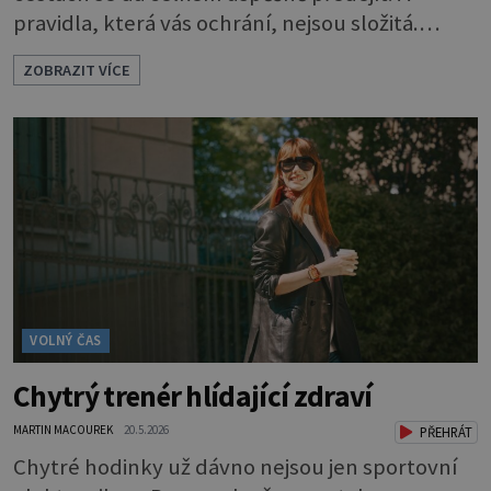
pravidla, která vás ochrání, nejsou složitá.
Riziko na talíři Drtivou většinu cestovatelských
ZOBRAZIT VÍCE
průjmů vyvolávají fekální bakterie. Do kuchyně
se mohou dostat s přirozeně hnojenou
zeleninou a při nedostatečné hygieně při
přípravě a výdeji jídla se snadno rozšíří ze
zeleninového salátu i na další potraviny. Dobro
VOLNÝ ČAS
Chytrý trenér hlídající zdraví
MARTIN MACOUREK
20.5.2026
PŘEHRÁT
Chytré hodinky už dávno nejsou jen sportovní