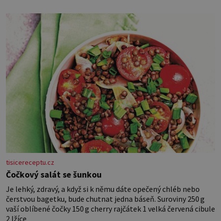
je klíčová jednoduchost, měkkost a bezpečí, proto by pokoj
miminka měl působit především klidně a útulně. Předškolní
věk je
tisicereceptu.cz
Čočkový salát se šunkou
Je lehký, zdravý, a když si k němu dáte opečený chléb nebo
čerstvou bagetku, bude chutnat jedna báseň. Suroviny 250 g
vaší oblíbené čočky 150 g cherry rajčátek 1 velká červená cibule
2 lžíce