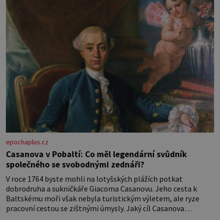
Losinách nebo v termálním
epochaplus.cz
Casanova v Pobaltí: Co měl legendární svůdník
společného se svobodnými zednáři?
V roce 1764 byste mohli na lotyšských plážích potkat
dobrodruha a sukničkáře Giacoma Casanovu. Jeho cesta k
Baltskému moři však nebyla turistickým výletem, ale ryze
pracovní cestou se zištnými úmysly. Jaký cíl Casanova
sledoval, když se například procházel uličkami lotyšské Rigy?