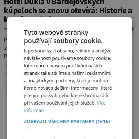
Hotel Dukla v Bardejovských
kúpeľoch se znovu otevírá: Historie a
komfort v jednom
MARTIN MACOUREK
11.3.2026
PŘEHRÁT
Tyto webové stránky
Po rozsáhlé rekonstrukci se 2. dubna 2026
používají soubory cookie.
znovu otevírá historický Hotel Dukla v srdci
K personalizaci obsahu, reklam a analýze
Bardejovských kúpeľů. Tento ikonický hotel s
návštěvnosti používáme soubory cookie.
více než stoletou historií spojuje lázeňskou
Informace o vašem používání našich
ZOBRAZIT VÍCE
tradici, moderní komfort a jedinečnou
stránek také sdílíme s našimi reklamními
atmosféru, a slibuje nezapomenutelný zážitek
a analytickými partnery, kteří je mohou
kombinovat s dalšími informacemi, které
pro všechny návštěvníky. Historie, která
jste jim poskytli nebo které shromáždili
přetrvává Budova hotelu byla původně
DALŠÍ ČLÁNKY Z RUBRIKY ›
při vašem používání jejich služeb.
Více
postavena v roce 1895 jako hotel Széchenyi a
informací
patří mezi
ZOBRAZIT VŠECHNY PARTNERY
(1616)
→