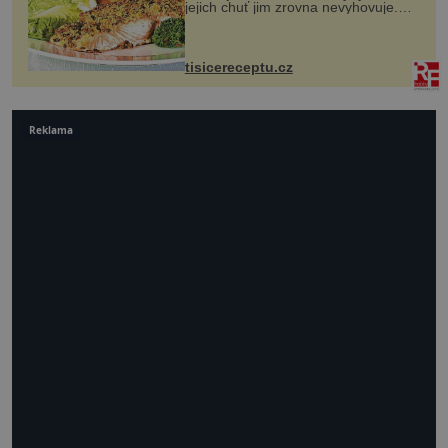
jejich chuť jim zrovna nevyhovuje.
Losos je samozřejmě taky ryba, ale v
tomto případě si na to nikdo ani
nevzpomene. Ingredienc...
tisicereceptu.cz
Reklama