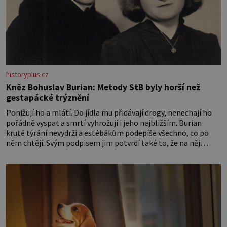
historyplus.cz
Kněz Bohuslav Burian: Metody StB byly horší než
gestapácké trýznění
Ponižují ho a mlátí. Do jídla mu přidávají drogy, nenechají ho
pořádně vyspat a smrtí vyhrožují i jeho nejbližším. Burian
kruté týrání nevydrží a estébákům podepíše všechno, co po
něm chtějí. Svým podpisem jim potvrdí také to, že na něj
během výslechů nikdo nevyvíjel fyzický ani psychický nátlak.
Syn brněnského řezníka chce být knězem a