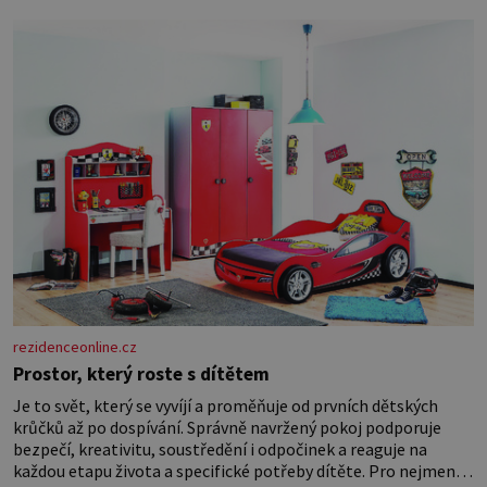
Casanova v Pobaltí kontaktoval tamní zednářské lóže. Nebyl v
této oblasti žádným nováčkem, protože do zednářské
rezidenceonline.cz
Prostor, který roste s dítětem
Je to svět, který se vyvíjí a proměňuje od prvních dětských
krůčků až po dospívání. Správně navržený pokoj podporuje
bezpečí, kreativitu, soustředění i odpočinek a reaguje na
každou etapu života a specifické potřeby dítěte. Pro nejmenší