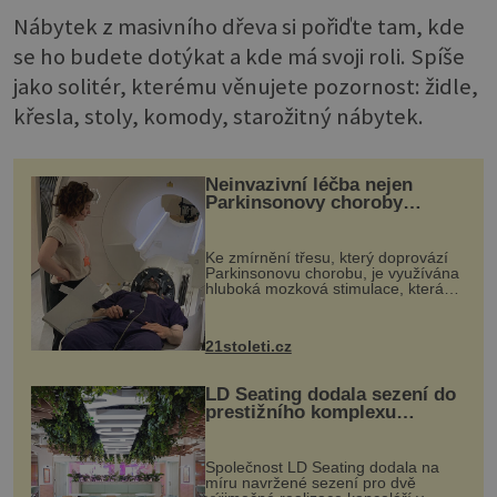
Nábytek z masivního dřeva si pořiďte tam, kde
se ho budete dotýkat a kde má svoji roli. Spíše
jako solitér, kterému věnujete pozornost: židle,
křesla, stoly, komody, starožitný nábytek.
Neinvazivní léčba nejen
Parkinsonovy choroby
pomocí ultrazvukové
„helmy“
Ke zmírnění třesu, který doprovází
Parkinsonovu chorobu, je využívána
hluboká mozková stimulace, která
však vyžaduje vysoce invazivní
zákrok. Ultrazvuk zase není vhodný
k dostatečně přesnému zacílení ...
21stoleti.cz
LD Seating dodala sezení do
prestižního komplexu
MediaCityUK v Salfordu
Společnost LD Seating dodala na
míru navržené sezení pro dvě