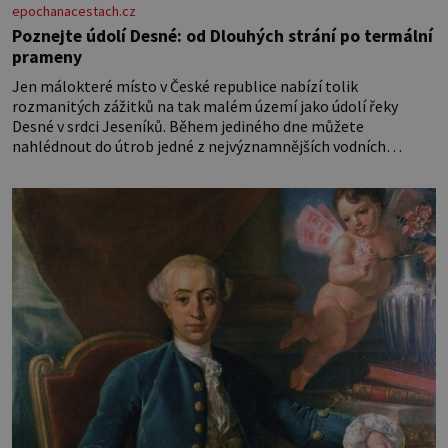
epochanacestach.cz
Poznejte údolí Desné: od Dlouhých strání po termální
prameny
Jen málokteré místo v České republice nabízí tolik
rozmanitých zážitků na tak malém území jako údolí řeky
Desné v srdci Jeseníků. Během jediného dne můžete
nahlédnout do útrob jedné z nejvýznamnějších vodních
elektráren v Evropě, vydat se na horské hřebeny, projet se na
koloběžce a den zakončit poznáváním památek ve Velkých
Losinách nebo v termálním