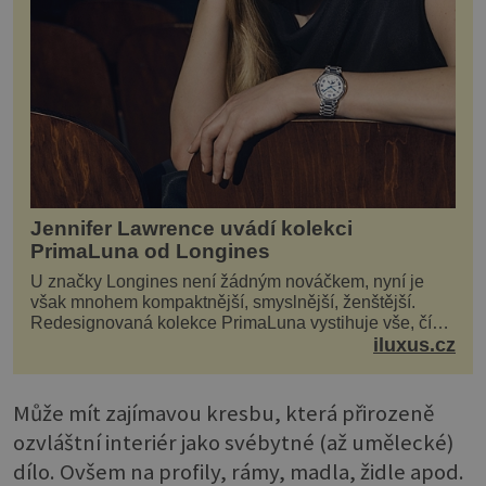
Jennifer Lawrence uvádí kolekci
PrimaLuna od Longines
U značky Longines není žádným nováčkem, nyní je
však mnohem kompaktnější, smyslnější, ženštější.
Redesignovaná kolekce PrimaLuna vystihuje vše, čím
je značka Longines dnes a čím byla i před sto dvacet...
iluxus.cz
Může mít zajímavou kresbu, která přirozeně
ozvláštní interiér jako svébytné (až umělecké)
dílo. Ovšem na profily, rámy, madla, židle apod.