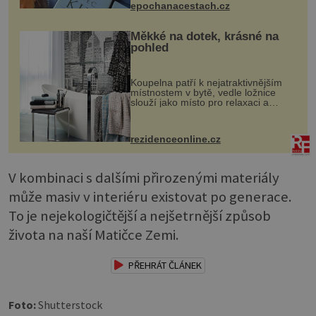
epochanacestach.cz
Měkké na dotek, krásné na
pohled
Koupelna patří k nejatraktivnějším
místnostem v bytě, vedle ložnice
slouží jako místo pro relaxaci a
odpočinek. Koupelnový textil –
ručníky, osušky a koberečky –
mohou jako mávnutím kouzelného
rezidenceonline.cz
proutku...
V kombinaci s dalšími přirozenými materiály
může masiv v interiéru existovat po generace.
To je nejekologičtější a nejšetrnější způsob
života na naší Matičce Zemi.
PŘEHRÁT ČLÁNEK
Foto:
Shutterstock