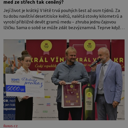
med ze střech tak ceněný?
Její život je krátký. V létě trvá pouhých šest až osm týdnů. Za
tu dobu navštíví desetitisíce květů, nalétá stovky kilometrů a
vyrobí přibližně devět gramů medu – zhruba jednu čajovou
lžičku. Sama o sobě se může zdát bezvýznamná. Teprve když
se spojí s dalšími desítkami tisíc příslušnic svého včelstva,
vznikne jeden z nejdokonalejších organismů
iluxus.cz