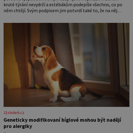
kruté týrání nevydrží a estébákům podepíše všechno, co po
něm chtějí. Svým podpisem jim potvrdí také to, že na něj
během výslechů nikdo nevyvíjel fyzický ani psychický nátlak.
Syn brněnského řezníka chce být knězem a
21stoleti.cz
Geneticky modifikovaní bíglové mohou být nadějí
pro alergiky