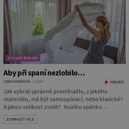
si sedí opodál a čeká, až na něj přijde řada, aniž
by jakkoli rušil nebo překážel. A když je ho
zapotřebí, je pohotově p
ÚTULNÉ BYDLENÍ
Aby při spaní nezlobilo…
LENKA KORANDOVÁ
5.3.2026
PŘEHRÁT
Jak vybrat správné prostěradlo, z jakého
materiálu, má být samoupínací, nebo klasické?
A jakou velikost zvolit? Kvalitu spánku
neovlivňuje jen postel a matrace, důležitý je i
ZOBRAZIT VÍCE
správný výběr prostěradla. Až si ho půjdete