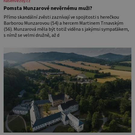
nasehvezdy.cz
Pomsta Munzarové nevěrnému muži?
Přímo skandální zvěsti zaznívají ve spojitosti s herečkou
Barborou Munzarovou (54) a hercem Martinem Trnavským
(56). Munzarová měla být totiž viděna s jakýmsi sympaťákem,
s nímž se velmi družně, až d