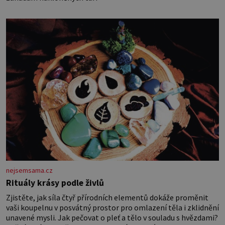
nejsemsama.cz
Rituály krásy podle živlů
Zjistěte, jak síla čtyř přírodních elementů dokáže proměnit
vaši koupelnu v posvátný prostor pro omlazení těla i zklidnění
unavené mysli. Jak pečovat o pleť a tělo v souladu s hvězdami?