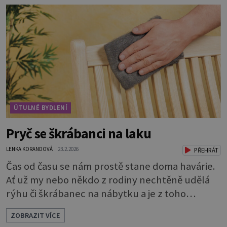
koupit, zaměřte se na čtyři důležité aspekty,
podle kterých vybírejte. Způsob uchycení *
Napínací prostěradla: Jsou pohodlná, snadno
se s nimi manipu
ÚTULNÉ BYDLENÍ
Pryč se škrábanci na laku
LENKA KORANDOVÁ
23.2.2026
PŘEHRÁT
Čas od času se nám prostě stane doma havárie.
Ať už my nebo někdo z rodiny nechtěně udělá
rýhu či škrábanec na nábytku a je z toho
mrzutost. Ale není třeba se hned rozčilovat,
ZOBRAZIT VÍCE
když to jde napravit. Než začnete, je třeba