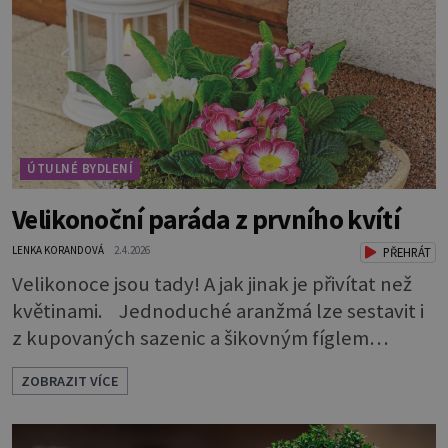
ÚTULNÉ BYDLENÍ
Velikonoční paráda z prvního kvítí
LENKA KORANDOVÁ
2.4.2026
PŘEHRÁT
Velikonoce jsou tady! A jak jinak je přivítat než
květinami. Jednoduché aranžmá lze sestavit i
z kupovaných sazenic a šikovným fíglem
docílíte toho, aby výsledek působil jako dílo
ZOBRAZIT VÍCE
profesionála. Rostliny vyndejte z pěstebních
květináčků a zasaďte je. Povrch zeminy pod listy
pokryjte mechem. Podél okraje pak pomocí