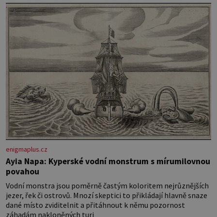
látky na vnitřní polštářek – duté
vlákno na výplň – 2 knoflíky – 0,5 m
jednostranně nalepovacího […]
enigmaplus.cz
Ayia Napa: Kyperské vodní monstrum s mírumilovnou
povahou
Vodní monstra jsou poměrně častým koloritem nejrůznějších
jezer, řek či ostrovů. Mnozí skeptici to přikládají hlavně snaze
dané místo zviditelnit a přitáhnout k němu pozornost
záhadám nakloněných turi