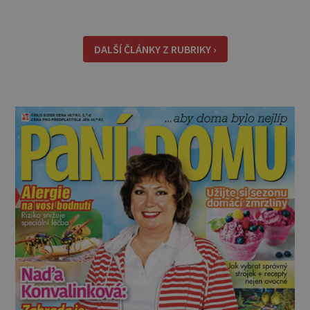
pořádně setřít prach a odstranit špínu a
mastnotu. Při použití domácích prostředků
nezapomeňte postupovat podle barvy
DALŠÍ ČLÁNKY Z RUBRIKY ›
nábytku. Šikovní pomocníci * Barvy: Podívat se
můžet