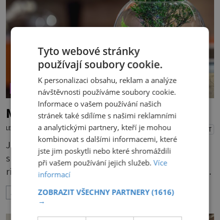
lžíce nasypejte dekorativní štěrk.Díky úpravě
povrchu je z obyčejn
Tyto webové stránky
používají soubory cookie.
K personalizaci obsahu, reklam a analýze
ÚTULNÉ BYDLENÍ
návštěvnosti používáme soubory cookie.
Informace o vašem používání našich
Minizahrádka ve skle
stránek také sdílíme s našimi reklamními
a analytickými partnery, kteří je mohou
LENKA KORANDOVÁ
23.3.2026
PŘEHRÁT
kombinovat s dalšími informacemi, které
Je půvabná, má vlastní mikroklima a může
jste jim poskytli nebo které shromáždili
sloužit jako dekorace i v obýváku. Hlavním
při vašem používání jejich služeb.
Více
rizikem skleněných nádob je zálivka. Nemůže
informací
odtékat a bude se hromadit u dna. To by rychle
ZOBRAZIT VŠECHNY PARTNERY
(1616)
ZOBRAZIT VÍCE
vedlo k zahnívání rostlin. Proto je nutné
→
vytvořit dostatečně vysokou drenážní vrstvu,