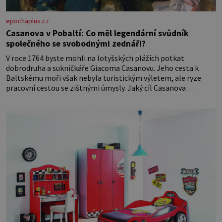
epochaplus.cz
Casanova v Pobaltí: Co měl legendární svůdník
společného se svobodnými zednáři?
V roce 1764 byste mohli na lotyšských plážích potkat
dobrodruha a sukničkáře Giacoma Casanovu. Jeho cesta k
Baltskému moři však nebyla turistickým výletem, ale ryze
pracovní cestou se zištnými úmysly. Jaký cíl Casanova
sledoval, když se například procházel uličkami lotyšské Rigy?
Casanova v Pobaltí kontaktoval tamní zednářské lóže. Nebyl v
této oblasti žádným nováčkem, protože do zednářské