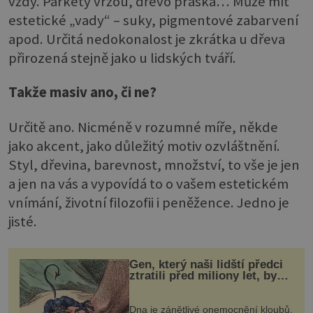
vždy. Parkety vržou, dřevo praská… Může mít
estetické „vady“ – suky, pigmentové zabarvení
apod. Určitá nedokonalost je zkrátka u dřeva
přirozená stejně jako u lidských tváří.
Takže masiv ano, či ne?
Určitě ano. Nicméně v rozumné míře, někde
jako akcent, jako důležitý motiv ozvláštnění.
Styl, dřevina, barevnost, množství, to vše je jen
a jen na vás a vypovídá to o vašem estetickém
vnímání, životní filozofii i peněžence. Jedno je
jisté.
Gen, který naši lidští předci
ztratili před miliony let, by
mohl pomoci s léčbou
„nemoci králů“
Dna je zánětlivé onemocnění kloubů,