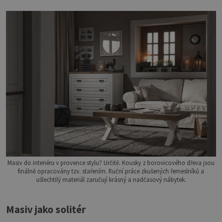
Masiv do interiéru v provence stylu? Určitě. Kousky z borovicového dřeva jsou
finálně opracovány tzv. stařením. Ruční práce zkušených řemeslníků a
ušlechtilý materiál zaručují krásný a nadčasový nábytek.
Masiv jako solitér