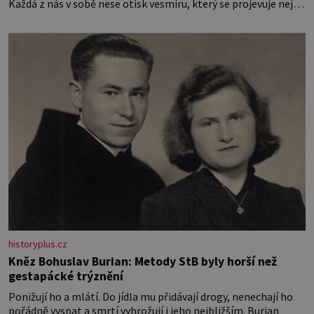
Každá z nás v sobě nese otisk vesmíru, který se projevuje nejen
v naší povaze, ale i v potřebách naší pokožky. Ohnivá znamení
Ženy narozené ve znamení Berana, Lva a Střelce v sobě nesou
žár, odvahu a neutuchající elán. Vaše
historyplus.cz
Kněz Bohuslav Burian: Metody StB byly horší než
gestapácké trýznění
Ponižují ho a mlátí. Do jídla mu přidávají drogy, nenechají ho
pořádně vyspat a smrtí vyhrožují i jeho nejbližším. Burian