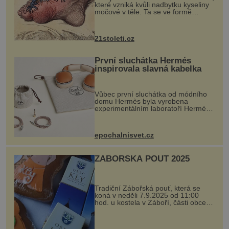
které vzniká kvůli nadbytku kyseliny
močové v těle. Ta se ve formě
krystalků ukládá v blízkosti kloubů,
nejčastěji přitom postihuje palce na
nohou, a způsobuje bole...
21stoleti.cz
První sluchátka Hermés
inspirovala slavná kabelka
Vůbec první sluchátka od módního
domu Hermès byla vyrobena
experimentálním laboratoří Hermès
Ateliers Horizons. Elegantní gadget
si vyžádal dva roky vývoje a chlubí
se ručně šitou hovězí kůží a
epochalnisvet.cz
kovový...
ZÁBOŘSKÁ POUŤ 2025
Tradiční Zábořská pouť, která se
koná v neděli 7.9.2025 od 11:00
hod. u kostela v Záboří, části obce
Kly u Mělníka. V programu naleznete
komentovanou prohlídku kostela,
dobovou hudbu, řemesla, atrakce...