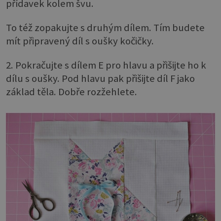
přídavek kolem švu.
To též zopakujte s druhým dílem. Tím budete
mít připravený díl s oušky kočičky.
2. Pokračujte s dílem E pro hlavu a přišijte ho k
dílu s oušky. Pod hlavu pak přišijte díl F jako
základ těla. Dobře rozžehlete.