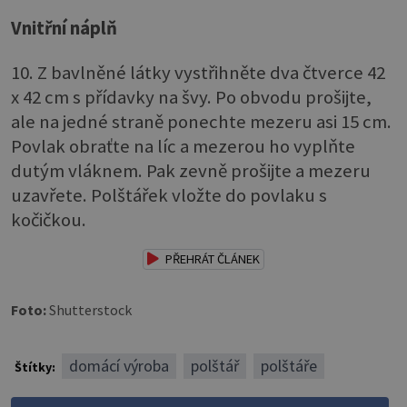
Vnitřní náplň
10. Z bavlněné látky vystřihněte dva čtverce 42
x 42 cm s přídavky na švy. Po obvodu prošijte,
ale na jedné straně ponechte mezeru asi 15 cm.
Povlak obraťte na líc a mezerou ho vyplňte
dutým vláknem. Pak zevně prošijte a mezeru
uzavřete. Polštářek vložte do povlaku s
kočičkou.
PŘEHRÁT ČLÁNEK
Foto:
Shutterstock
domácí výroba
polštář
polštáře
Štítky: