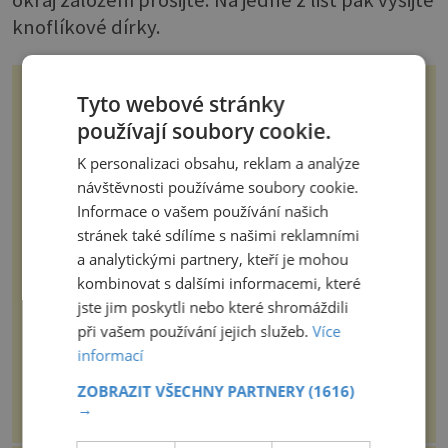
okraj založení prošijte. Na jedné z lišt pak vyšijte
knoflíkové dírky.
Gen, který naši lidští předci
Tyto webové stránky
ztratili před miliony let, by
mohl pomoci s léčbou
používají soubory cookie.
„nemoci králů“
Dna je zánětlivé onemocnění kloubů,
K personalizaci obsahu, reklam a analýze
které vzniká kvůli nadbytku kyseliny
močové v těle. Ta se ve formě
návštěvnosti používáme soubory cookie.
krystalků ukládá v blízkosti kloubů,
Informace o vašem používání našich
nejčastěji přitom postihuje palce na
nohou, a způsobuje bole...
stránek také sdílíme s našimi reklamními
21stoleti.cz
a analytickými partnery, kteří je mohou
První sluchátka Hermés
kombinovat s dalšími informacemi, které
inspirovala slavná kabelka
jste jim poskytli nebo které shromáždili
při vašem používání jejich služeb.
Více
Vůbec první sluchátka od módního
informací
domu Hermès byla vyrobena
experimentálním laboratoří Hermès
Ateliers Horizons. Elegantní gadget
ZOBRAZIT VŠECHNY PARTNERY
(1616)
si vyžádal dva roky vývoje a chlubí
→
se ručně šitou hovězí kůží a
epochalnisvet.cz
kovový...