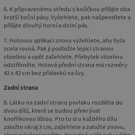
6. K připravenému středu s kočičkou přišijte oba
kratší boční pásy. Vyžehlete, pak našpendlete a
přišijte dlouhý horní a dolní pás.
7. Hotovou aplikaci znovu vyžehlete, aby byla
zcela rovná. Pak ji podložte lepicí stranou
vlizelinu a opět zažehlete. Přebytek vlizelinu
odstřihněte. Hotová přední strana má rozměry
42 x 42 cm bez přídavků na švy.
Zadní strana
8. Látku na zadní stranu povlaku rozdělte do
dvou dílů, které se budou překrývat
knoflíkovou lištou. Pro tu si u každého dílu
založte okraj 3 cm, zažehlete a založte znovu,