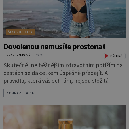
ŠIKOVNÉ TIPY
Dovolenou nemusíte prostonat
LENKA KORANDOVÁ
3.7.2026
PŘEHRÁT
Skutečně, nejběžnějším zdravotním potížím na
cestách se dá celkem úspěšně předejít. A
pravidla, která vás ochrání, nejsou složitá.
Riziko na talíři Drtivou většinu cestovatelských
ZOBRAZIT VÍCE
průjmů vyvolávají fekální bakterie. Do kuchyně
se mohou dostat s přirozeně hnojenou
zeleninou a při nedostatečné hygieně při
přípravě a výdeji jídla se snadno rozšíří ze
zeleninového salátu i na další potraviny. Dobro