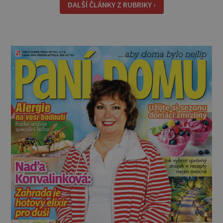
jen málokterá se vám nelíbí. Ačkoliv jsou
DALŠÍ ČLÁNKY Z RUBRIKY ›
rozmanitě laděné, obvykle vyn