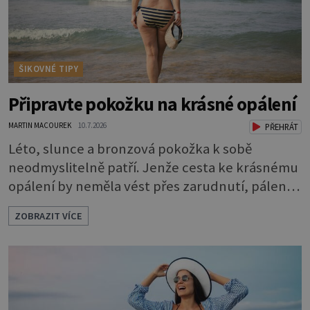
ŠIKOVNÉ TIPY
Připravte pokožku na krásné opálení
MARTIN MACOUREK
10.7.2026
PŘEHRÁT
Léto, slunce a bronzová pokožka k sobě
neodmyslitelně patří. Jenže cesta ke krásnému
opálení by neměla vést přes zarudnutí, pálení a
loupající se kůže. Spálená pokožka není
ZOBRAZIT VÍCE
známkou „základu“ pro opálení, ale reakcí na
nadměrné UV záření. Pokud chcete, aby pleť i
pokožka těla vypadaly zdravě, hladce a opálení
vydrželo co nejdéle, vyplatí se začít s přípravou
už několik týdnů před první dovolenou.