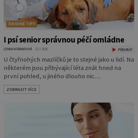
ŠIKOVNÉ TIPY
I psí senior správnou péčí omládne
LENKA KORANDOVÁ
22.7.2026
PŘEHRÁT
U čtyřnohých mazlíčků je to stejné jako u lidí. Na
některém jsou přibývající léta znát hned na
první pohled, u jiného dlouho nic
nezaznamenáte. Přesto byste si měli staršího
ZOBRAZIT VÍCE
psa více všímat, aby vám neunikly důležité
signály, že něco není v pořádku. Včasná péče
mu může prodloužit i zkvalitnit život. Hůře
tráví U starších psů je třeba myslet na to, že
mohou mít v nepořádku zažívání.