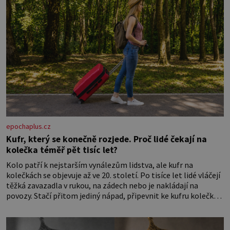
epochaplus.cz
Kufr, který se konečně rozjede. Proč lidé čekají na
kolečka téměř pět tisíc let?
Kolo patří k nejstarším vynálezům lidstva, ale kufr na
kolečkách se objevuje až ve 20. století. Po tisíce let lidé vláčejí
těžká zavazadla v rukou, na zádech nebo je nakládají na
povozy. Stačí přitom jediný nápad, připevnit ke kufru kolečka.
Jenže právě ten nikdo dlouho nedostane. Až jednou se na
letišti ozve věta, která změní