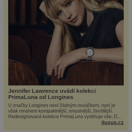
Jennifer Lawrence uvádí kolekci
PrimaLuna od Longines
U značky Longines není žádným nováčkem, nyní je
však mnohem kompaktnější, smyslnější, ženštější.
Redesignovaná kolekce PrimaLuna vystihuje vše, čím
je značka Longines dnes a čím byla i před sto dvacet...
iluxus.cz