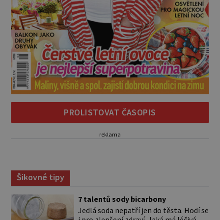
PROLISTOVAT ČASOPIS
reklama
Šikovné tipy
7 talentů sody bicarbony
Jedlá soda nepatří jen do těsta. Hodí se
i pro zlepšení zdraví. Jaká má léčivá