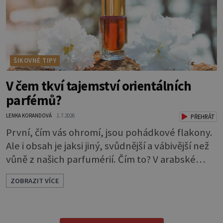
ŠIKOVNÉ TIPY
V čem tkví tajemství orientálních
parfémů?
LENKA KORANDOVÁ
1.7.2026
PŘEHRÁT
První, čím vás ohromí, jsou pohádkové flakony.
Ale i obsah je jaksi jiný, svůdnější a vábivější než
vůně z našich parfumérií. Čím to? V arabské
kultuře mají vůně mnohem delší tradici než
ZOBRAZIT VÍCE
v naší. Jejich původní účel byl nejspíš
hygienický. Co je čisté, to voní. Jak voní? Při
testování orientálních vůní nejspíš zjistíte, že