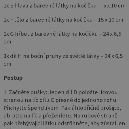
1x E hlava z barevné látky na kočičku – 5 x 10 cm
1x F tělo z barevné látky na kočičku – 15 x 10 cm
1x G hřbet z barevné látky na kočičku – 24 x 6,5
cm
3x díl H na boční pruhy ze světlé látky – 24 x 6,5
cm
Postup
1. Začněte oušky: Jeden díl D položte lícovou
stranou na líc dílu C přesně do jednoho rohu.
Přichyťte špendlíkem. Pak úhlopříčně prošijte,
obraťte na líc a přežehlete. Na rubové straně
pak přebývající látku odstřihněte, aby zůstal jen