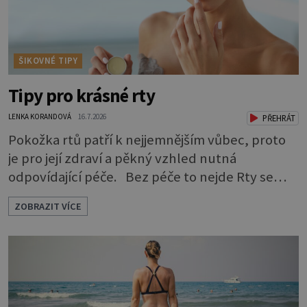
ŠIKOVNÉ TIPY
Tipy pro krásné rty
LENKA KORANDOVÁ
16.7.2026
PŘEHRÁT
Pokožka rtů patří k nejjemnějším vůbec, proto
je pro její zdraví a pěkný vzhled nutná
odpovídající péče. Bez péče to nejde Rty se
neliší jen barvou, ale také mnohem tenčí
ZOBRAZIT VÍCE
povrchovou vrstvou než ostatní pleť a pokožka.
Nezvláčňují je žádné mazové žlázy, proto jsou
rty mnohem choulostivější a náchylné k
vysychání a praskání. Balzám na rty je proto
nutnou základní výbavou, pokud chce