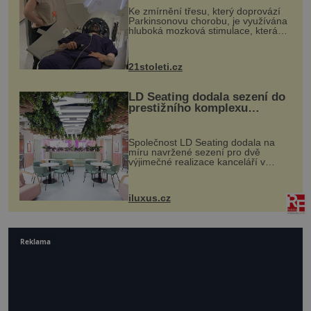
Ke zmírnění třesu, který doprovází
Parkinsonovu chorobu, je využívána
hluboká mozková stimulace, která
však vyžaduje vysoce invazivní
zákrok. Ultrazvuk zase není vhodný
k dostatečně přesnému zacílení ...
21stoleti.cz
LD Seating dodala sezení do
prestižního komplexu
MediaCityUK v Salfordu
Společnost LD Seating dodala na
míru navržené sezení pro dvě
výjimečné realizace kanceláří v
areálu MediaCityUK v anglickém
Salfordu – konkrétně do budov Blue
Tower a Orange Tower. Komplex
iluxus.cz
budov Media...
Reklama