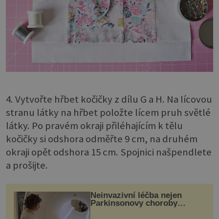
4. Vytvořte hřbet kočičky z dílu G a H. Na lícovou
stranu látky na hřbet položte lícem pruh světlé
látky. Po pravém okraji přiléhajícím k tělu
kočičky si odshora odměřte 9 cm, na druhém
okraji opět odshora 15 cm. Spojnici našpendlete
a prošijte.
Neinvazivní léčba nejen
Parkinsonovy choroby
pomocí ultrazvukové
„helmy“