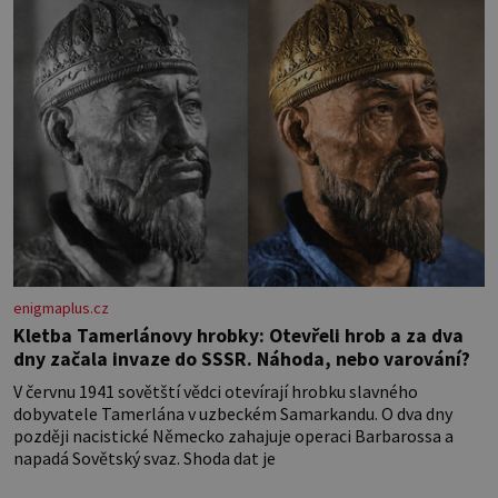
enigmaplus.cz
Kletba Tamerlánovy hrobky: Otevřeli hrob a za dva
dny začala invaze do SSSR. Náhoda, nebo varování?
V červnu 1941 sovětští vědci otevírají hrobku slavného
dobyvatele Tamerlána v uzbeckém Samarkandu. O dva dny
později nacistické Německo zahajuje operaci Barbarossa a
napadá Sovětský svaz. Shoda dat je