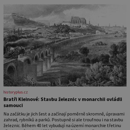
miminka měl působit především klidně a útulně. Předškolní
věk je
historyplus.cz
Bratři Kleinové: Stavbu železnic v monarchii ovládli
samouci
Na začátku je jich šest a začínají poměrně skromně, úpravami
zahrad, rybníků a parků. Postupně si ale troufnou i na stavbu
železnic. Během 40 let vybudují na území monarchie třetinu