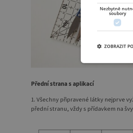
Nezbytně nutn
soubory
ZOBRAZIT P
Přední strana s aplikací
1. Všechny připravené látky nejprve vy
přední stranu, vždy s přídavkem na švy 