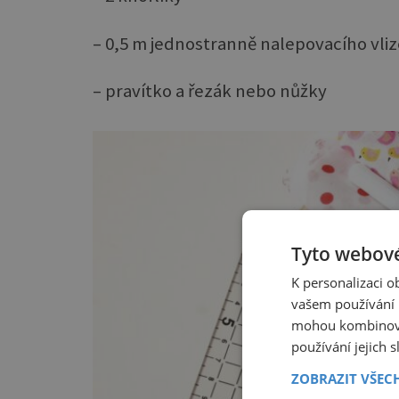
– 0,5 m jednostranně nalepovacího vliz
– pravítko a řezák nebo nůžky
Tyto webové
K personalizaci 
vašem používání n
mohou kombinovat
používání jejich 
ZOBRAZIT VŠEC