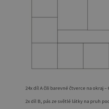
24x díl A čili barevné čtverce na okraj – 
2x díl B, pás ze světlé látky na pruh po