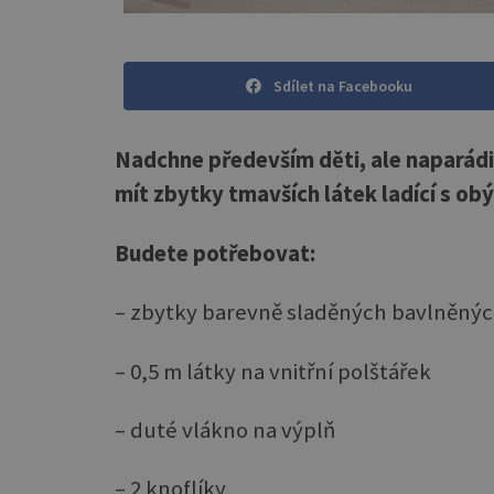
Sdílet na Facebooku
Nadchne především děti, ale naparádit
mít zbytky tmavších látek ladící s ob
Budete potřebovat:
– zbytky barevně sladěných bavlněnýc
– 0,5 m látky na vnitřní polštářek
– duté vlákno na výplň
– 2 knoflíky