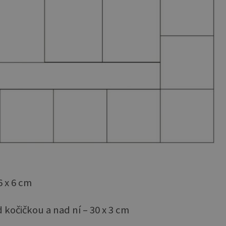
6 x 6 cm
d kočičkou a nad ní – 30 x 3 cm