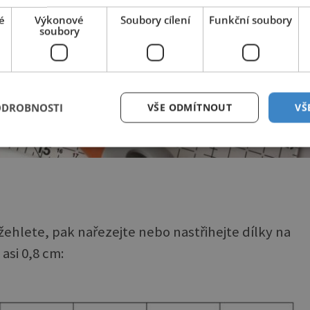
é
Výkonové
Soubory cílení
Funkční soubory
soubory
ODROBNOSTI
VŠE ODMÍTNOUT
VŠ
žehlete, pak nařezejte nebo nastřihejte dílky na
asi 0,8 cm: