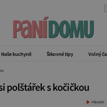
Naše kuchyně
Šikovné tipy
Volný ča
kou
i polštářek s kočičkou
PŘEHRÁT