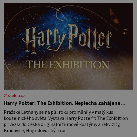
Žloutky vyšlehejte s cukrem do světlé pěny a postupně do nich
vmíchejte mascarpone, aby vznikl hladký
21stoleti.cz
Harry Potter: The Exhibition. Neplecha zahájena…
Pražské Letňany se na půl roku proměnily v malý kus
kouzelnického světa. Výstava Harry Potter™: The Exhibition
přivezla do Česka originální filmové kostýmy a rekvizity,
Bradavice, Hagridovu chýši i uč