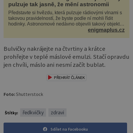
pulzuje tak jasně, že mění astronomii
Představte si hvězdu, která pulzuje rádiovými vlnami s
takovou pravidelností, že byste podle ní mohli řídit
hodinky. Astronomové nedávno objevili takový objekt v
naší vlastní galaxii, ale jeho chování...
enigmaplus.cz
Bulvičky nakrájejte na čtvrtiny a krátce
prohřejte v teplé máslové emulzi. Stačí opravdu
jen chvíli, máslo ani nesmí začít bublat.
PŘEHRÁT ČLÁNEK
Foto:
Shutterstock
ředkvičky
zdravi
Štítky:
Sdílet na Facebooku