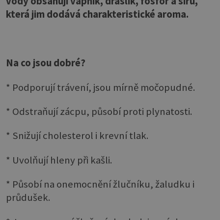
vody obsahují vápník, draslík, fosfor a síru,
která jim dodává charakteristické aroma.
Na co jsou dobré?
* Podporují trávení, jsou mírně močopudné.
* Odstraňují zácpu, působí proti plynatosti.
* Snižují cholesterol i krevní tlak.
* Uvolňují hleny při kašli.
* Působí na onemocnění žlučníku, žaludku i
průdušek.