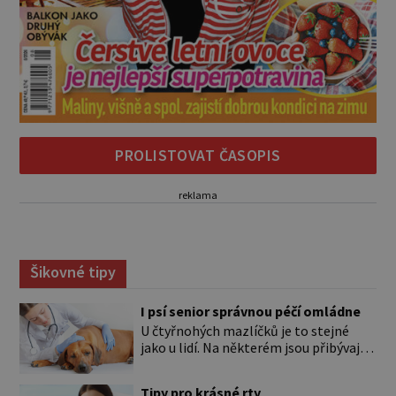
PROLISTOVAT ČASOPIS
reklama
Šikovné tipy
I psí senior správnou péčí omládne
U čtyřnohých mazlíčků je to stejné
jako u lidí. Na některém jsou přibývající
léta znát hned na první pohled, u
jiného dlouho nic nezaznamenáte.
Tipy pro krásné rty