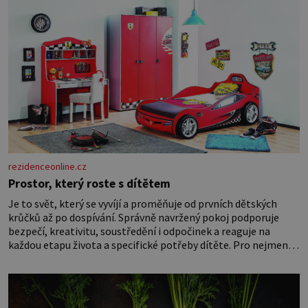
rezidenceonline.cz
Prostor, který roste s dítětem
Je to svět, který se vyvíjí a proměňuje od prvních dětských
krůčků až po dospívání. Správně navržený pokoj podporuje
bezpečí, kreativitu, soustředění i odpočinek a reaguje na
každou etapu života a specifické potřeby dítěte. Pro nejmenší
je klíčová jednoduchost, měkkost a bezpečí, proto by pokoj
miminka měl působit především klidně a útulně. Předškolní
věk je