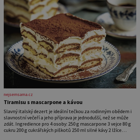
nejsemsama.cz
Tiramisu s mascarpone a kávou
Slavný italský dezert je ideální tečkou za rodinným obědem i
slavnostní večeří a jeho příprava je jednodušší, než se může
zdát. Ingredience pro 4 osoby: 250 g mascarpone 3 vejce 80 g
cukru 200 g cukrářských piškotů 250 ml silné kávy 2 lžíce
amaretta kakao na posypání Postup: Oddělte žloutky od bílků.