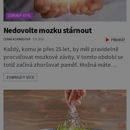
ZDRAVÝ STYL
Nedovolte mozku stárnout
LENKA KORANDOVÁ
6.8.2026
PŘEHRÁT
Každý, komu je přes 25 let, by měl pravidelně
procvičovat mozkové závity. V tomto období se
totiž začíná zhoršovat paměť. Možná máte
problém vzpomenout si na jméno kolegy z
ZOBRAZIT VÍCE
práce. Nebo marně v paměti lovíte název
knížky, kterou jste nedávno přečetli. Je to
opravdu tak, s věkem jako kdyby se paměť
rozhodla stávkovat. Cvičte tělo i mozek
Procvičujte mozkové závity. Není to nijak slož