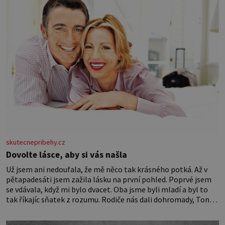
skutecnepribehy.cz
Dovolte lásce, aby si vás našla
Už jsem ani nedoufala, že mě něco tak krásného potká. Až v
pětapadesáti jsem zažila lásku na první pohled. Poprvé jsem
se vdávala, když mi bylo dvacet. Oba jsme byli mladí a byl to
tak říkajíc sňatek z rozumu. Rodiče nás dali dohromady, Toník
byl dobře zaopatřený mladý muž. Manželství nám oběma moc
nesvědčilo, brzy jsme zjistili, že