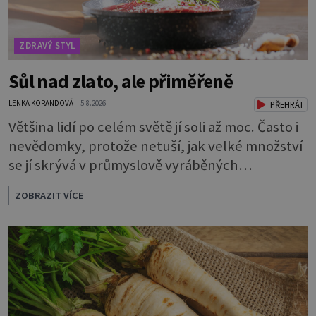
ZDRAVÝ STYL
Sůl nad zlato, ale přiměřeně
LENKA KORANDOVÁ
5.8.2026
PŘEHRÁT
Většina lidí po celém světě jí soli až moc. Často i
nevědomky, protože netuší, jak velké množství
se jí skrývá v průmyslově vyráběných
potravinách, dokonce i těch sladkých. Sůl je
ZOBRAZIT VÍCE
zdravá Ale v ani ne třetinovém množství, než je
pro většinu populace běžné. Její základní
složky– sodík a chlór – jsou zásadní pro správné
hospodaření organismu s tekutinami. Pomáhají
totiž udrž