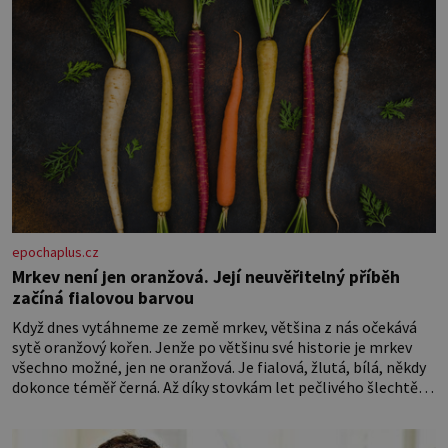
epochaplus.cz
Mrkev není jen oranžová. Její neuvěřitelný příběh
začíná fialovou barvou
Když dnes vytáhneme ze země mrkev, většina z nás očekává
sytě oranžový kořen. Jenže po většinu své historie je mrkev
všechno možné, jen ne oranžová. Je fialová, žlutá, bílá, někdy
dokonce téměř černá. Až díky stovkám let pečlivého šlechtění
se z ní stává zelenina, bez které si českou zahradu ani
nedokážeme představit. Její příběh je