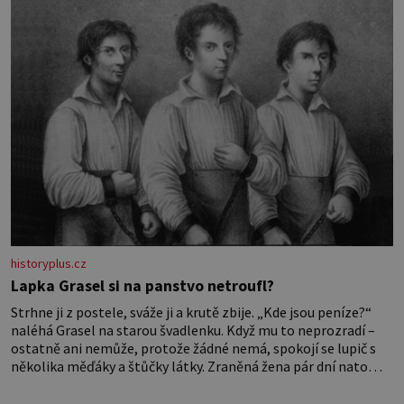
historyplus.cz
Lapka Grasel si na panstvo netroufl?
Strhne ji z postele, sváže ji a krutě zbije. „Kde jsou peníze?“
naléhá Grasel na starou švadlenku. Když mu to neprozradí –
ostatně ani nemůže, protože žádné nemá, spokojí se lupič s
několika měďáky a štůčky látky. Zraněná žena pár dní nato
umírá. Je to muž nebývale krutý. Jeho činy budí hrůzu ještě
dlouho po jeho smrti