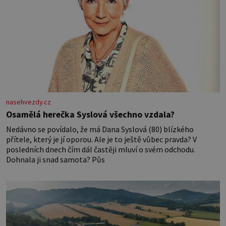
nasehvezdy.cz
Osamělá herečka Syslová všechno vzdala?
Nedávno se povídalo, že má Dana Syslová (80) blízkého
přítele, který je jí oporou. Ale je to ještě vůbec pravda? V
posledních dnech čím dál častěji mluví o svém odchodu.
Dohnala ji snad samota? Půs