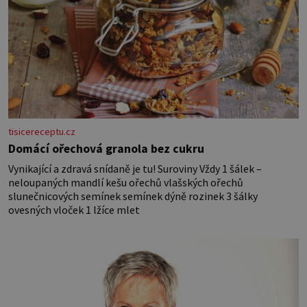
tisicereceptu.cz
Domácí ořechová granola bez cukru
Vynikající a zdravá snídaně je tu! Suroviny Vždy 1 šálek –
neloupaných mandlí kešu ořechů vlašských ořechů
slunečnicových semínek semínek dýně rozinek 3 šálky
ovesných vloček 1 lžíce mlet