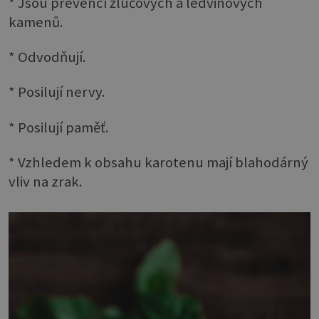
* Jsou prevencí žlučových a ledvinových
kamenů.
* Odvodňují.
* Posilují nervy.
* Posilují paměť.
* Vzhledem k obsahu karotenu mají blahodárný
vliv na zrak.