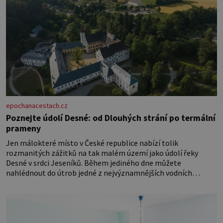
epochanacestach.cz
Poznejte údolí Desné: od Dlouhých strání po termální
prameny
Jen málokteré místo v České republice nabízí tolik
rozmanitých zážitků na tak malém území jako údolí řeky
Desné v srdci Jeseníků. Během jediného dne můžete
nahlédnout do útrob jedné z nejvýznamnějších vodních
elektráren v Evropě, vydat se na horské hřebeny, projet se na
koloběžce a den zakončit poznáváním památek ve Velkých
Losinách nebo v termálním