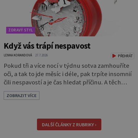
ZDRAVÝ STYL
Když vás trápí nespavost
LENKA KORANDOVÁ
27.7.2026
PŘEHRÁT
Pokud tři a více nocí v týdnu sotva zamhouříte
oči, a tak to jde měsíc i déle, pak trpíte insomnií
čili nespavostí a je čas hledat příčinu. A těch
může být celá řada. Vlastně váš spánek může
ZOBRAZIT VÍCE
rušit skoro cokoli. Nicméně některé důvody
nespavosti jsou častější. Narušený spánkový
rytmus To v praktické řeči obvykle znamená, že
pracujete na směny. Noční práce či jakékoli
DALŠÍ ČLÁNKY Z RUBRIKY ›
nepřirozené bdě