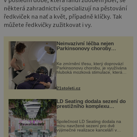
V poslední době, která fandí zdobení jídel, se
některá zahradnictví specializují na pěstování
ředkviček na nať a květ, případně klíčky. Tak
můžete ředkvičky zužitkovat i vy.
Neinvazivní léčba nejen
Parkinsonovy choroby
pomocí ultrazvukové
„helmy“
Ke zmírnění třesu, který doprovází
Parkinsonovu chorobu, je využívána
hluboká mozková stimulace, která
však vyžaduje vysoce invazivní
zákrok. Ultrazvuk zase není vhodný
k dostatečně přesnému zacílení ...
21stoleti.cz
LD Seating dodala sezení do
prestižního komplexu
MediaCityUK v Salfordu
Společnost LD Seating dodala na
míru navržené sezení pro dvě
výjimečné realizace kanceláří v
areálu MediaCityUK v anglickém