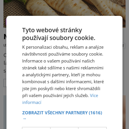
ZDRAVÝ STYL
Tyto webové stránky
Nezapomínejte na petržel
používají soubory cookie.
LENKA KORANDOVÁ
3.8.2026
PŘEHRÁT
K personalizaci obsahu, reklam a analýze
návštěvnosti používáme soubory cookie.
Obsahuje totiž spoustu zdraví prospěšných
Informace o vašem používání našich
látek, a dokonce je považována za tuzemskou
stránek také sdílíme s našimi reklamními
superpotravinu. Zázrak plný vitaminů
a analytickými partnery, kteří je mohou
V petrželi najdete vitaminy B1, B2, B3, B6,
kombinovat s dalšími informacemi, které
ZOBRAZIT VÍCE
provitamin A, vitamin E a velké množství
jste jim poskytli nebo které shromáždili
vitamínu C (nejvíce ho má nať, dokonce třikrát
při vašem používání jejich služeb.
Více
více než pomeranč, v kořeni je také, ale je ho
informací
desetkrát méně), a kyselinu listovou. Ale to
ZOBRAZIT VŠECHNY PARTNERY
(1616)
není všechno. Obsahuje také důležité
→