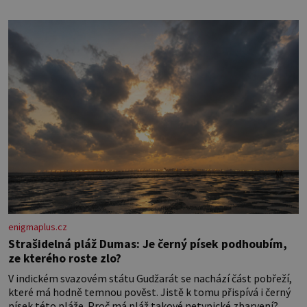
většinu dne jen posedává. Hodně času tráví na zemi, kde sbírá
zbytky semínek Jeho domovinou je prakticky celá Austrálie s
výjimkou pobřežní oblasti.
enigmaplus.cz
Strašidelná pláž Dumas: Je černý písek podhoubím,
ze kterého roste zlo?
V indickém svazovém státu Gudžarát se nachází část pobřeží,
které má hodně temnou pověst. Jistě k tomu přispívá i černý
písek této pláže. Proč má pláž takové netypické zbarvení?